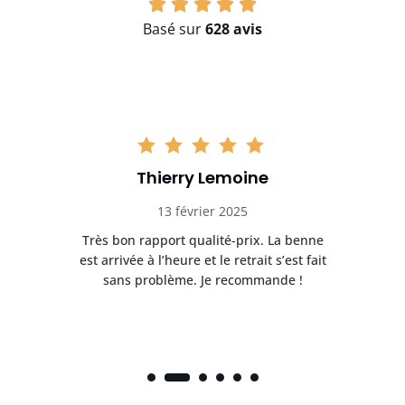
Basé sur
628 avis
Thierry Lemoine
13 février 2025
Très bon rapport qualité-prix. La benne
t
est arrivée à l’heure et le retrait s’est fait
ch
sans problème. Je recommande !