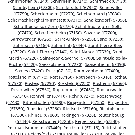
Schirrhoffen (67240)
,
Schirrhein (67240)
,
Schirmeck (67130)
,
Schiltigheim (67300)
,
Schillersdorf (67340)
,
Scherwiller
(67750)
,
Scherlenheim (67270)
,
Scheibenhard (67630)
,
Scharrachbergheim-Irmstett (67310)
,
Schalkendorf (67350)
,
Schaffhouse-sur-Zorn (67270)
,
Schaffhouse-près-Seltz
(67470)
,
Schaeffersheim (67150)
,
Saverne (67700)
,
Sarrewerden (67260)
,
Sarre-Union (67260)
,
Sand (67230)
,
Salmbach (67160)
,
Salenthal (67440)
,
Saint-Pierre-Bois
(67220)
,
Saint-Pierre (67140)
,
Saint-Nabor (67530)
,
Saint-
Martin (67220)
,
Saint-Jean-Saverne (67700)
,
Saint-Blaise-la-
Roche (67420)
,
Saessolsheim (67270)
,
Saasenheim (67390)
,
Saales (67420)
,
Russ (67130)
,
Rountzenheim (67480)
,
Rottelsheim (67170)
,
Rott (67160)
,
Rothbach (67340)
,
Rothau
(67570)
,
Rosteig (67290)
,
Rossfeld (67230)
,
Rosheim (67560)
,
Rosenwiller (67560)
,
Roppenheim (67480)
,
Romanswiller
(67310)
,
Rohrwiller (67410)
,
Rohr (67270)
,
Roeschwoog
(67480)
,
Rittershoffen (67690)
,
Ringendorf (67350)
,
Ringeldorf
(67350)
,
Rimsdorf (67260)
,
Riedseltz (67160)
,
Richtolsheim
(67390)
,
Rhinau (67860)
,
Rexingen (67320)
,
Reutenbourg
(67440)
,
Retschwiller (67250)
,
Reipertswiller (67340)
,
Reinhardsmunster (67440)
,
Reichstett (67116)
,
Reichshoffen
(67110)
,
Reichsfeld (67140)
,
Rauwiller (67320)
,
Ratzwiller