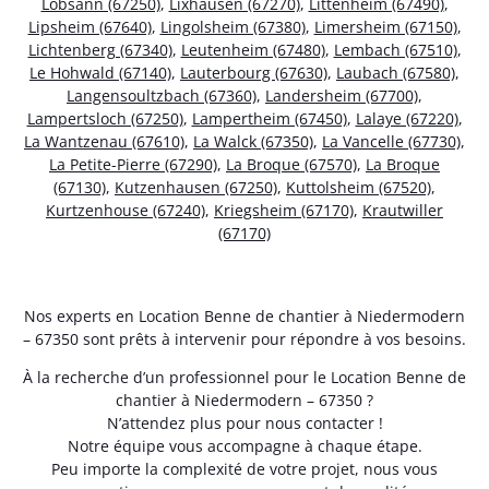
Lobsann (67250)
,
Lixhausen (67270)
,
Littenheim (67490)
,
Lipsheim (67640)
,
Lingolsheim (67380)
,
Limersheim (67150)
,
Lichtenberg (67340)
,
Leutenheim (67480)
,
Lembach (67510)
,
Le Hohwald (67140)
,
Lauterbourg (67630)
,
Laubach (67580)
,
Langensoultzbach (67360)
,
Landersheim (67700)
,
Lampertsloch (67250)
,
Lampertheim (67450)
,
Lalaye (67220)
,
La Wantzenau (67610)
,
La Walck (67350)
,
La Vancelle (67730)
,
La Petite-Pierre (67290)
,
La Broque (67570)
,
La Broque
(67130)
,
Kutzenhausen (67250)
,
Kuttolsheim (67520)
,
Kurtzenhouse (67240)
,
Kriegsheim (67170)
,
Krautwiller
(67170)
Nos experts en Location Benne de chantier à Niedermodern
– 67350 sont prêts à intervenir pour répondre à vos besoins.
À la recherche d’un professionnel pour le Location Benne de
chantier à Niedermodern – 67350 ?
N’attendez plus pour nous contacter !
Notre équipe vous accompagne à chaque étape.
Peu importe la complexité de votre projet, nous vous