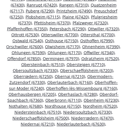
(67430)
,
Ranrupt (67420)
,
Rangen (67310)
,
Quatzenheim
(67117)
,
Puberg (67290)
,
Printzheim (67490)
,
Preuschdorf
(67250)
,
Plobsheim (67115)
,
Plaine (67420)
,
Pfulgriesheim
(67370)
,
Pfettisheim (67370)
,
Pfalzweyer (67320)
,
Pfaffenhoffen (67350)
,
Petersbach (67290)
,
Ottwiller (67320)
,
Ottrott (67530)
,
Otterswiller (67700)
,
Ottersthal (67700)
,
Ostwald (67540)
,
Osthouse (67150)
,
Osthoffen (67990)
,
Orschwiller (67600)
,
Olwisheim (67170)
,
Ohnenheim (67390)
,
Ohlungen (67590)
,
Ohlungen (67170)
,
Offwiller (67340)
,
Offendorf (67850)
,
Oermingen (67970)
,
Odratzheim (67520)
,
Obersteinbach (67510)
,
Obersteigen (67710)
,
Obersoultzbach (67330)
,
Oberschaeffolsheim (67203)
,
Oberrœdern (67250)
,
Obernai (67210)
,
Obermodern-
Zutzendorf (67330)
,
Oberlauterbach (67160)
,
Oberhoffen-
sur-Moder (67240)
,
Oberhoffen-lès-Wissembourg (67160)
,
Oberhausbergen (67205)
,
Oberhaslach (67280)
,
Oberdorf-
Spachbach (67360)
,
Oberbronn (67110)
,
Obenheim (67230)
,
Nothalten (67680)
,
Nordhouse (67150)
,
Nordheim (67520)
,
Niedersteinbach (67510)
,
Niedersoultzbach (67330)
,
Niederschaeffolsheim (67500)
,
Niederrœdern (67470)
,
Niedernai (67210)
,
Niederlauterbach (67630)
,