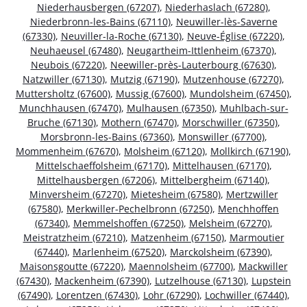
Niederhausbergen (67207)
,
Niederhaslach (67280)
,
Niederbronn-les-Bains (67110)
,
Neuwiller-lès-Saverne
(67330)
,
Neuviller-la-Roche (67130)
,
Neuve-Église (67220)
,
Neuhaeusel (67480)
,
Neugartheim-Ittlenheim (67370)
,
Neubois (67220)
,
Neewiller-près-Lauterbourg (67630)
,
Natzwiller (67130)
,
Mutzig (67190)
,
Mutzenhouse (67270)
,
Muttersholtz (67600)
,
Mussig (67600)
,
Mundolsheim (67450)
,
Munchhausen (67470)
,
Mulhausen (67350)
,
Muhlbach-sur-
Bruche (67130)
,
Mothern (67470)
,
Morschwiller (67350)
,
Morsbronn-les-Bains (67360)
,
Monswiller (67700)
,
Mommenheim (67670)
,
Molsheim (67120)
,
Mollkirch (67190)
,
Mittelschaeffolsheim (67170)
,
Mittelhausen (67170)
,
Mittelhausbergen (67206)
,
Mittelbergheim (67140)
,
Minversheim (67270)
,
Mietesheim (67580)
,
Mertzwiller
(67580)
,
Merkwiller-Pechelbronn (67250)
,
Menchhoffen
(67340)
,
Memmelshoffen (67250)
,
Melsheim (67270)
,
Meistratzheim (67210)
,
Matzenheim (67150)
,
Marmoutier
(67440)
,
Marlenheim (67520)
,
Marckolsheim (67390)
,
Maisonsgoutte (67220)
,
Maennolsheim (67700)
,
Mackwiller
(67430)
,
Mackenheim (67390)
,
Lutzelhouse (67130)
,
Lupstein
(67490)
,
Lorentzen (67430)
,
Lohr (67290)
,
Lochwiller (67440)
,