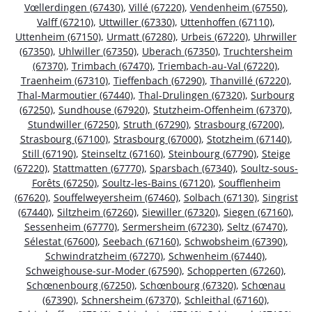
Vœllerdingen (67430)
,
Villé (67220)
,
Vendenheim (67550)
,
Valff (67210)
,
Uttwiller (67330)
,
Uttenhoffen (67110)
,
Uttenheim (67150)
,
Urmatt (67280)
,
Urbeis (67220)
,
Uhrwiller
(67350)
,
Uhlwiller (67350)
,
Uberach (67350)
,
Truchtersheim
(67370)
,
Trimbach (67470)
,
Triembach-au-Val (67220)
,
Traenheim (67310)
,
Tieffenbach (67290)
,
Thanvillé (67220)
,
Thal-Marmoutier (67440)
,
Thal-Drulingen (67320)
,
Surbourg
(67250)
,
Sundhouse (67920)
,
Stutzheim-Offenheim (67370)
,
Stundwiller (67250)
,
Struth (67290)
,
Strasbourg (67200)
,
Strasbourg (67100)
,
Strasbourg (67000)
,
Stotzheim (67140)
,
Still (67190)
,
Steinseltz (67160)
,
Steinbourg (67790)
,
Steige
(67220)
,
Stattmatten (67770)
,
Sparsbach (67340)
,
Soultz-sous-
Forêts (67250)
,
Soultz-les-Bains (67120)
,
Soufflenheim
(67620)
,
Souffelweyersheim (67460)
,
Solbach (67130)
,
Singrist
(67440)
,
Siltzheim (67260)
,
Siewiller (67320)
,
Siegen (67160)
,
Sessenheim (67770)
,
Sermersheim (67230)
,
Seltz (67470)
,
Sélestat (67600)
,
Seebach (67160)
,
Schwobsheim (67390)
,
Schwindratzheim (67270)
,
Schwenheim (67440)
,
Schweighouse-sur-Moder (67590)
,
Schopperten (67260)
,
Schœnenbourg (67250)
,
Schœnbourg (67320)
,
Schœnau
(67390)
,
Schnersheim (67370)
,
Schleithal (67160)
,