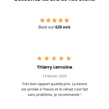
Basé sur
628 avis
Thierry Lemoine
13 février 2025
Très bon rapport qualité-prix. La benne
t
est arrivée à l’heure et le retrait s’est fait
ch
sans problème. Je recommande !