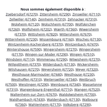
Nous sommes également disponible à
:
Zoebersdorf (67270)
,
Zittersheim (67290)
,
Zinswiller (67110)
,
Zellwiller (67140)
,
Zeinheim (67310)
,
Zehnacker (67310)
,
Wolxheim (67120)
,
Wolschheim (67700)
,
Wolfskirchen
(67260)
,
Wolfisheim (67202)
,
Wœrth (67360)
,
Wiwersheim
(67370)
,
Wittisheim (67820)
,
Wittersheim (67670)
,
Witternheim (67230)
,
Wissembourg (67160)
,
Wisches (67130)
,
Wintzenheim-Kochersberg (67370)
,
Wintzenbach (67470)
,
Wintershouse (67590)
,
Wingersheim (67270)
,
Wingersheim
(67170)
,
Wingen-sur-Moder (67290)
,
Wingen (67510)
,
Windstein (67110)
,
Wimmenau (67290)
,
Wilwisheim (67270)
,
Willgottheim (67370)
,
Wildersbach (67130)
,
Wickersheim-
Wilshausen (67270)
,
Weyersheim (67720)
,
Weyer (67320)
,
Westhouse-Marmoutier (67440)
,
Westhouse (67230)
,
Westhoffen (67310)
,
Weiterswiller (67340)
,
Weitbruch
(67500)
,
Weislingen (67290)
,
Weinbourg (67340)
,
Wasselonne
(67310)
,
Wangenbourg-Engenthal (67710)
,
Wangen (67520)
,
Waltenheim-sur-Zorn (67670)
,
Waldolwisheim (67700)
,
Waldhambach (67430)
,
Waldersbach (67130)
,
Walbourg
(67360)
,
Wahlenheim (67170)
,
Volksberg (67290)
,