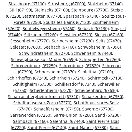
Strasbourg (67100)
,
Strasbourg (67000)
,
Stotzheim (67140)
,
Still (67190)
,
Steinseltz (67160)
,
Steinbourg (67790)
,
Steige
(67220)
,
Stattmatten (67770)
,
Sparsbach (67340)
,
Soultz-sous-
Forêts (67250)
,
Soultz-les-Bains (67120)
,
Soufflenheim
(67620)
,
Souffelweyersheim (67460)
,
Solbach (67130)
,
Singrist
(67440)
,
Siltzheim (67260)
,
Siewiller (67320)
,
Siegen (67160)
,
Sessenheim (67770)
,
Sermersheim (67230)
,
Seltz (67470)
,
Sélestat (67600)
,
Seebach (67160)
,
Schwobsheim (67390)
,
Schwindratzheim (67270)
,
Schwenheim (67440)
,
Schweighouse-sur-Moder (67590)
,
Schopperten (67260)
,
Schœnenbourg (67250)
,
Schœnbourg (67320)
,
Schœnau
(67390)
,
Schnersheim (67370)
,
Schleithal (67160)
,
Schirrhoffen (67240)
,
Schirrhein (67240)
,
Schirmeck (67130)
,
Schiltigheim (67300)
,
Schillersdorf (67340)
,
Scherwiller
(67750)
,
Scherlenheim (67270)
,
Scheibenhard (67630)
,
Scharrachbergheim-Irmstett (67310)
,
Schalkendorf (67350)
,
Schaffhouse-sur-Zorn (67270)
,
Schaffhouse-près-Seltz
(67470)
,
Schaeffersheim (67150)
,
Saverne (67700)
,
Sarrewerden (67260)
,
Sarre-Union (67260)
,
Sand (67230)
,
Salmbach (67160)
,
Salenthal (67440)
,
Saint-Pierre-Bois
(67220)
,
Saint-Pierre (67140)
,
Saint-Nabor (67530)
,
Saint-