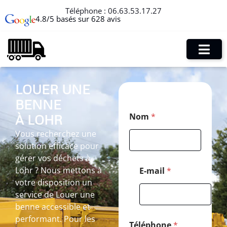
Téléphone :
06.63.53.17.27
4.8/5 basés sur 628 avis
LOUER UNE
BENNE
M
Nom
*
À LOHR
e
s
Vous recherchez une
s
solution efficace pour
a
g
gérer vos déchets à
e
Lohr ? Nous mettons à
E-mail
*
*
votre disposition un
T
service de Louer une
é
l
benne accessible et
é
performant. Pour les
p
Téléphone
*