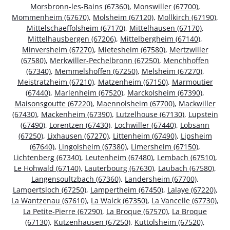
Morsbronn-les-Bains (67360)
,
Monswiller (67700)
,
Mommenheim (67670)
,
Molsheim (67120)
,
Mollkirch (67190)
,
Mittelschaeffolsheim (67170)
,
Mittelhausen (67170)
,
Mittelhausbergen (67206)
,
Mittelbergheim (67140)
,
Minversheim (67270)
,
Mietesheim (67580)
,
Mertzwiller
(67580)
,
Merkwiller-Pechelbronn (67250)
,
Menchhoffen
(67340)
,
Memmelshoffen (67250)
,
Melsheim (67270)
,
Meistratzheim (67210)
,
Matzenheim (67150)
,
Marmoutier
(67440)
,
Marlenheim (67520)
,
Marckolsheim (67390)
,
Maisonsgoutte (67220)
,
Maennolsheim (67700)
,
Mackwiller
(67430)
,
Mackenheim (67390)
,
Lutzelhouse (67130)
,
Lupstein
(67490)
,
Lorentzen (67430)
,
Lochwiller (67440)
,
Lobsann
(67250)
,
Lixhausen (67270)
,
Littenheim (67490)
,
Lipsheim
(67640)
,
Lingolsheim (67380)
,
Limersheim (67150)
,
Lichtenberg (67340)
,
Leutenheim (67480)
,
Lembach (67510)
,
Le Hohwald (67140)
,
Lauterbourg (67630)
,
Laubach (67580)
,
Langensoultzbach (67360)
,
Landersheim (67700)
,
Lampertsloch (67250)
,
Lampertheim (67450)
,
Lalaye (67220)
,
La Wantzenau (67610)
,
La Walck (67350)
,
La Vancelle (67730)
,
La Petite-Pierre (67290)
,
La Broque (67570)
,
La Broque
(67130)
,
Kutzenhausen (67250)
,
Kuttolsheim (67520)
,