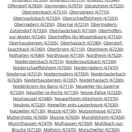
Offendorf (67850)
,
Oermingen (67970)
,
Odratzheim (67520)
,
Obersteinbach (67510)
,
Obersteigen (67710)
,
Obersoultzbach (67330)
,
Oberschaeffolsheim (67203)
,
Oberrœdern (67250)
,
Obernai (67210)
,
Obermodern-
Zutzendorf (67330)
,
Oberlauterbach (67160)
,
Oberhoffen-
sur-Moder (67240)
,
Oberhoffen-lès-Wissembourg (67160)
,
Oberhausbergen (67205)
,
Oberhaslach (67280)
,
Oberdorf-
Spachbach (67360)
,
Oberbronn (67110)
,
Obenheim (67230)
,
Nothalten (67680)
,
Nordhouse (67150)
,
Nordheim (67520)
,
Niedersteinbach (67510)
,
Niedersoultzbach (67330)
,
Niederschaeffolsheim (67500)
,
Niederrœdern (67470)
,
Niedernai (67210)
,
Niedermodern (67350)
,
Niederlauterbach
(67630)
,
Niederhausbergen (67207)
,
Niederhaslach (67280)
,
Niederbronn-les-Bains (67110)
,
Neuwiller-lès-Saverne
(67330)
,
Neuviller-la-Roche (67130)
,
Neuve-Église (67220)
,
Neuhaeusel (67480)
,
Neugartheim-Ittlenheim (67370)
,
Neubois (67220)
,
Neewiller-près-Lauterbourg (67630)
,
Natzwiller (67130)
,
Mutzig (67190)
,
Mutzenhouse (67270)
,
Muttersholtz (67600)
,
Mussig (67600)
,
Mundolsheim (67450)
,
Munchhausen (67470)
,
Mulhausen (67350)
,
Muhlbach-sur-
Bruche (67130)
,
Mothern (67470)
,
Morschwiller (67350)
,