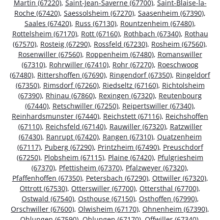
Martin (67220)
,
Saint-Jean-Saverne (67700)
,
Saint-Blaise-la-
Roche (67420)
,
Saessolsheim (67270)
,
Saasenheim (67390)
,
Saales (67420)
,
Russ (67130)
,
Rountzenheim (67480)
,
Rottelsheim (67170)
,
Rott (67160)
,
Rothbach (67340)
,
Rothau
(67570)
,
Rosteig (67290)
,
Rossfeld (67230)
,
Rosheim (67560)
,
Rosenwiller (67560)
,
Roppenheim (67480)
,
Romanswiller
(67310)
,
Rohrwiller (67410)
,
Rohr (67270)
,
Roeschwoog
(67480)
,
Rittershoffen (67690)
,
Ringendorf (67350)
,
Ringeldorf
(67350)
,
Rimsdorf (67260)
,
Riedseltz (67160)
,
Richtolsheim
(67390)
,
Rhinau (67860)
,
Rexingen (67320)
,
Reutenbourg
(67440)
,
Retschwiller (67250)
,
Reipertswiller (67340)
,
Reinhardsmunster (67440)
,
Reichstett (67116)
,
Reichshoffen
(67110)
,
Reichsfeld (67140)
,
Rauwiller (67320)
,
Ratzwiller
(67430)
,
Ranrupt (67420)
,
Rangen (67310)
,
Quatzenheim
(67117)
,
Puberg (67290)
,
Printzheim (67490)
,
Preuschdorf
(67250)
,
Plobsheim (67115)
,
Plaine (67420)
,
Pfulgriesheim
(67370)
,
Pfettisheim (67370)
,
Pfalzweyer (67320)
,
Pfaffenhoffen (67350)
,
Petersbach (67290)
,
Ottwiller (67320)
,
Ottrott (67530)
,
Otterswiller (67700)
,
Ottersthal (67700)
,
Ostwald (67540)
,
Osthouse (67150)
,
Osthoffen (67990)
,
Orschwiller (67600)
,
Olwisheim (67170)
,
Ohnenheim (67390)
,
Ohlungen (67590)
,
Ohlungen (67170)
,
Offwiller (67340)
,