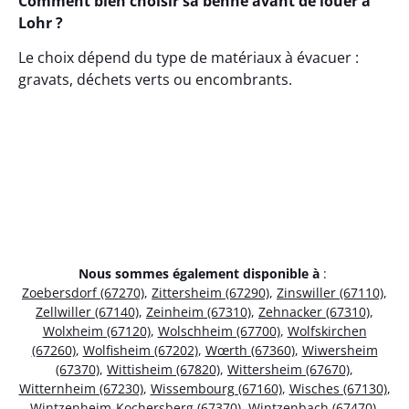
Comment bien choisir sa benne avant de louer à
Lohr ?
Le choix dépend du type de matériaux à évacuer :
gravats, déchets verts ou encombrants.
Nous sommes également disponible à
:
Zoebersdorf (67270)
,
Zittersheim (67290)
,
Zinswiller (67110)
,
Zellwiller (67140)
,
Zeinheim (67310)
,
Zehnacker (67310)
,
Wolxheim (67120)
,
Wolschheim (67700)
,
Wolfskirchen
(67260)
,
Wolfisheim (67202)
,
Wœrth (67360)
,
Wiwersheim
(67370)
,
Wittisheim (67820)
,
Wittersheim (67670)
,
Witternheim (67230)
,
Wissembourg (67160)
,
Wisches (67130)
,
Wintzenheim-Kochersberg (67370)
,
Wintzenbach (67470)
,