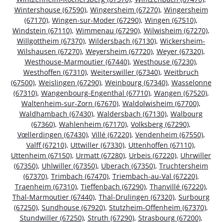
Wintershouse (67590)
,
Wingersheim (67270)
,
Wingersheim
(67170)
,
Wingen-sur-Moder (67290)
,
Wingen (67510)
,
Windstein (67110)
,
Wimmenau (67290)
,
Wilwisheim (67270)
,
Willgottheim (67370)
,
Wildersbach (67130)
,
Wickersheim-
Wilshausen (67270)
,
Weyersheim (67720)
,
Weyer (67320)
,
Westhouse-Marmoutier (67440)
,
Westhouse (67230)
,
Westhoffen (67310)
,
Weiterswiller (67340)
,
Weitbruch
(67500)
,
Weislingen (67290)
,
Weinbourg (67340)
,
Wasselonne
(67310)
,
Wangenbourg-Engenthal (67710)
,
Wangen (67520)
,
Waltenheim-sur-Zorn (67670)
,
Waldolwisheim (67700)
,
Waldhambach (67430)
,
Waldersbach (67130)
,
Walbourg
(67360)
,
Wahlenheim (67170)
,
Volksberg (67290)
,
Vœllerdingen (67430)
,
Villé (67220)
,
Vendenheim (67550)
,
Valff (67210)
,
Uttwiller (67330)
,
Uttenhoffen (67110)
,
Uttenheim (67150)
,
Urmatt (67280)
,
Urbeis (67220)
,
Uhrwiller
(67350)
,
Uhlwiller (67350)
,
Uberach (67350)
,
Truchtersheim
(67370)
,
Trimbach (67470)
,
Triembach-au-Val (67220)
,
Traenheim (67310)
,
Tieffenbach (67290)
,
Thanvillé (67220)
,
Thal-Marmoutier (67440)
,
Thal-Drulingen (67320)
,
Surbourg
(67250)
,
Sundhouse (67920)
,
Stutzheim-Offenheim (67370)
,
Stundwiller (67250)
,
Struth (67290)
,
Strasbourg (67200)
,