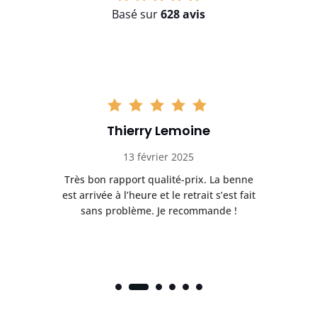
Basé sur
628 avis
Thierry Lemoine
13 février 2025
Très bon rapport qualité-prix. La benne
t
est arrivée à l’heure et le retrait s’est fait
ch
sans problème. Je recommande !