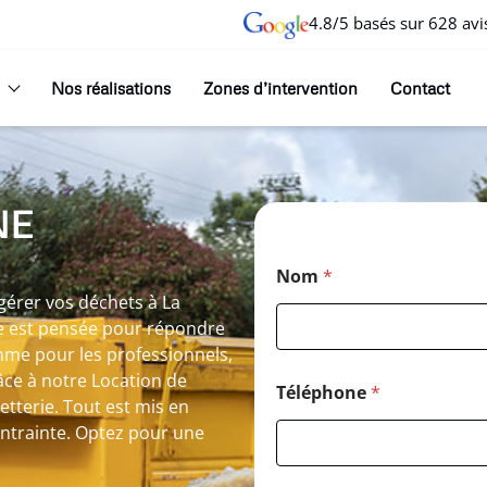
4.8/5 basés sur 628 avi
Nos réalisations
Zones d’intervention
Contact
NE
Nom
*
gérer vos déchets à La
le est pensée pour répondre
omme pour les professionnels,
ce à notre Location de
Téléphone
*
etterie. Tout est mis en
ontrainte. Optez pour une