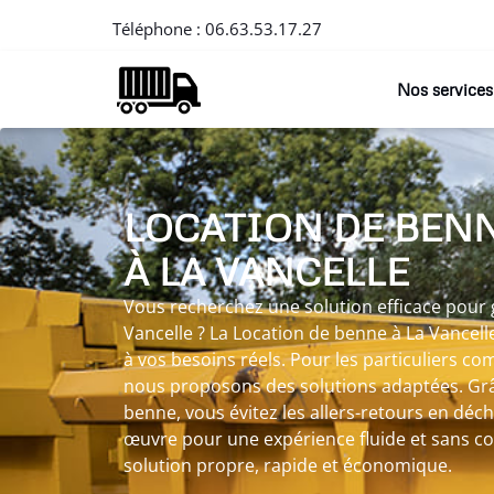
Téléphone :
06.63.53.17.27
Nos services
LOCATION DE BEN
À LA VANCELLE
Vous recherchez une solution efficace pour 
Vancelle ? La Location de benne à La Vancel
à vos besoins réels. Pour les particuliers c
nous proposons des solutions adaptées. Grâ
benne, vous évitez les allers-retours en déch
œuvre pour une expérience fluide et sans c
solution propre, rapide et économique.