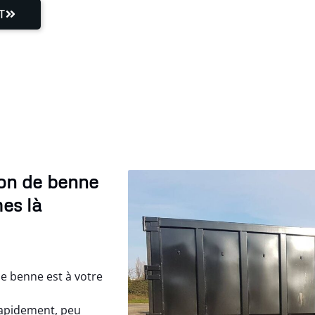
T
ion de benne
es là
de benne est à votre
rapidement, peu