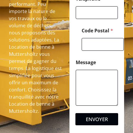
performant. Peu
importe la nature de
vos travaux ou le
volume de déchets,
Code Postal
*
nous proposons des
solutions adaptées. La
Location de benne à
Muttersholtz vous
permet de gagner du
Message
temps. La logistique est
simplifiée pour vous
offrir un maximum de
confort. Choisissez la
tranquillité avec notre
Location de benne à
Muttersholtz.
ENVOYER