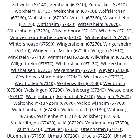
Zellwiller (67140)
,
Zeinheim (67310)
,
Zehnacker (67310)
,
Wolxheim (67120)
,
Wolschheim (67700)
,
Wolfskirchen
(67260)
,
Wolfisheim (67202)
,
Wœrth (67360)
,
Wiwersheim
(67370)
,
Wittisheim (67820)
,
Wittersheim (67670)
,
Witternheim (67230)
,
Wissembourg (67160)
,
Wisches (67130)
,
Wintzenheim-Kochersberg (67370)
,
Wintzenbach (67470)
,
Wintershouse (67590)
,
Wingersheim (67270)
,
Wingersheim
(67170)
,
Wingen-sur-Moder (67290)
,
Wingen (67510)
,
Windstein (67110)
,
Wimmenau (67290)
,
Wilwisheim (67270)
,
Willgottheim (67370)
,
Wildersbach (67130)
,
Wickersheim-
Wilshausen (67270)
,
Weyersheim (67720)
,
Weyer (67320)
,
Westhouse-Marmoutier (67440)
,
Westhouse (67230)
,
Westhoffen (67310)
,
Weiterswiller (67340)
,
Weitbruch
(67500)
,
Weislingen (67290)
,
Weinbourg (67340)
,
Wasselonne
(67310)
,
Wangenbourg-Engenthal (67710)
,
Wangen (67520)
,
Waltenheim-sur-Zorn (67670)
,
Waldolwisheim (67700)
,
Waldhambach (67430)
,
Waldersbach (67130)
,
Walbourg
(67360)
,
Wahlenheim (67170)
,
Volksberg (67290)
,
Vœllerdingen (67430)
,
Villé (67220)
,
Vendenheim (67550)
,
Valff (67210)
,
Uttwiller (67330)
,
Uttenhoffen (67110)
,
Uttenheim (67150)
,
Urmatt (67280)
,
Urbeis (67220)
,
Uhrwiller