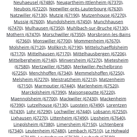
Neuhaeusel (67480)
,
Neugartheim-Ittlenheim (67370)
,
Neubois (67220)
,
Neewiller-près-Lauterbourg (67630)
,
Natzwiller (67130)
,
Mutzig (67190)
,
Mutzenhouse (67270)
,
Mussig (67600)
,
Mundolsheim (67450)
,
Munchhausen
(67470)
,
Mulhausen (67350)
,
Muhlbach-sur-Bruche (67130)
,
Mothern (67470)
,
Morschwiller (67350)
,
Morsbronn-les-Bains
(67360)
,
Monswiller (67700)
,
Mommenheim (67670)
,
Molsheim (67120)
,
Mollkirch (67190)
,
Mittelschaeffolsheim
(67170)
,
Mittelhausen (67170)
,
Mittelhausbergen (67206)
,
Mittelbergheim (67140)
,
Minversheim (67270)
,
Mietesheim
(67580)
,
Mertzwiller (67580)
,
Merkwiller-Pechelbronn
(67250)
,
Menchhoffen (67340)
,
Memmelshoffen (67250)
,
Melsheim (67270)
,
Meistratzheim (67210)
,
Matzenheim
(67150)
,
Marmoutier (67440)
,
Marlenheim (67520)
,
Marckolsheim (67390)
,
Maisonsgoutte (67220)
,
Maennolsheim (67700)
,
Mackwiller (67430)
,
Mackenheim
(67390)
,
Lutzelhouse (67130)
,
Lupstein (67490)
,
Lorentzen
(67430)
,
Lohr (67290)
,
Lochwiller (67440)
,
Lobsann (67250)
,
Lixhausen (67270)
,
Littenheim (67490)
,
Lipsheim (67640)
,
Lingolsheim (67380)
,
Limersheim (67150)
,
Lichtenberg
(67340)
,
Leutenheim (67480)
,
Lembach (67510)
,
Le Hohwald