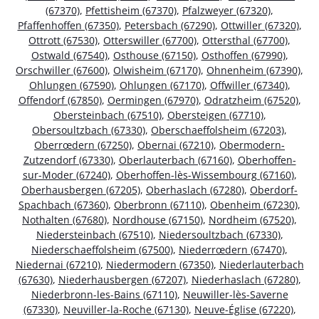
(67370)
,
Pfettisheim (67370)
,
Pfalzweyer (67320)
,
Pfaffenhoffen (67350)
,
Petersbach (67290)
,
Ottwiller (67320)
,
Ottrott (67530)
,
Otterswiller (67700)
,
Ottersthal (67700)
,
Ostwald (67540)
,
Osthouse (67150)
,
Osthoffen (67990)
,
Orschwiller (67600)
,
Olwisheim (67170)
,
Ohnenheim (67390)
,
Ohlungen (67590)
,
Ohlungen (67170)
,
Offwiller (67340)
,
Offendorf (67850)
,
Oermingen (67970)
,
Odratzheim (67520)
,
Obersteinbach (67510)
,
Obersteigen (67710)
,
Obersoultzbach (67330)
,
Oberschaeffolsheim (67203)
,
Oberrœdern (67250)
,
Obernai (67210)
,
Obermodern-
Zutzendorf (67330)
,
Oberlauterbach (67160)
,
Oberhoffen-
sur-Moder (67240)
,
Oberhoffen-lès-Wissembourg (67160)
,
Oberhausbergen (67205)
,
Oberhaslach (67280)
,
Oberdorf-
Spachbach (67360)
,
Oberbronn (67110)
,
Obenheim (67230)
,
Nothalten (67680)
,
Nordhouse (67150)
,
Nordheim (67520)
,
Niedersteinbach (67510)
,
Niedersoultzbach (67330)
,
Niederschaeffolsheim (67500)
,
Niederrœdern (67470)
,
Niedernai (67210)
,
Niedermodern (67350)
,
Niederlauterbach
(67630)
,
Niederhausbergen (67207)
,
Niederhaslach (67280)
,
Niederbronn-les-Bains (67110)
,
Neuwiller-lès-Saverne
(67330)
,
Neuviller-la-Roche (67130)
,
Neuve-Église (67220)
,