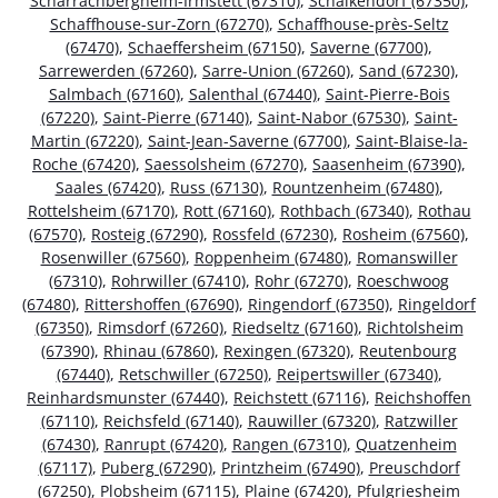
Scharrachbergheim-Irmstett (67310)
,
Schalkendorf (67350)
,
Schaffhouse-sur-Zorn (67270)
,
Schaffhouse-près-Seltz
(67470)
,
Schaeffersheim (67150)
,
Saverne (67700)
,
Sarrewerden (67260)
,
Sarre-Union (67260)
,
Sand (67230)
,
Salmbach (67160)
,
Salenthal (67440)
,
Saint-Pierre-Bois
(67220)
,
Saint-Pierre (67140)
,
Saint-Nabor (67530)
,
Saint-
Martin (67220)
,
Saint-Jean-Saverne (67700)
,
Saint-Blaise-la-
Roche (67420)
,
Saessolsheim (67270)
,
Saasenheim (67390)
,
Saales (67420)
,
Russ (67130)
,
Rountzenheim (67480)
,
Rottelsheim (67170)
,
Rott (67160)
,
Rothbach (67340)
,
Rothau
(67570)
,
Rosteig (67290)
,
Rossfeld (67230)
,
Rosheim (67560)
,
Rosenwiller (67560)
,
Roppenheim (67480)
,
Romanswiller
(67310)
,
Rohrwiller (67410)
,
Rohr (67270)
,
Roeschwoog
(67480)
,
Rittershoffen (67690)
,
Ringendorf (67350)
,
Ringeldorf
(67350)
,
Rimsdorf (67260)
,
Riedseltz (67160)
,
Richtolsheim
(67390)
,
Rhinau (67860)
,
Rexingen (67320)
,
Reutenbourg
(67440)
,
Retschwiller (67250)
,
Reipertswiller (67340)
,
Reinhardsmunster (67440)
,
Reichstett (67116)
,
Reichshoffen
(67110)
,
Reichsfeld (67140)
,
Rauwiller (67320)
,
Ratzwiller
(67430)
,
Ranrupt (67420)
,
Rangen (67310)
,
Quatzenheim
(67117)
,
Puberg (67290)
,
Printzheim (67490)
,
Preuschdorf
(67250)
,
Plobsheim (67115)
,
Plaine (67420)
,
Pfulgriesheim