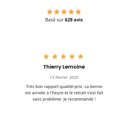
Basé sur
628 avis
Thierry Lemoine
13 février 2025
Très bon rapport qualité-prix. La benne
t
est arrivée à l’heure et le retrait s’est fait
ch
sans problème. Je recommande !