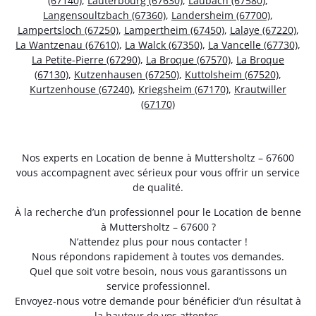
(67140)
,
Lauterbourg (67630)
,
Laubach (67580)
,
Langensoultzbach (67360)
,
Landersheim (67700)
,
Lampertsloch (67250)
,
Lampertheim (67450)
,
Lalaye (67220)
,
La Wantzenau (67610)
,
La Walck (67350)
,
La Vancelle (67730)
,
La Petite-Pierre (67290)
,
La Broque (67570)
,
La Broque
(67130)
,
Kutzenhausen (67250)
,
Kuttolsheim (67520)
,
Kurtzenhouse (67240)
,
Kriegsheim (67170)
,
Krautwiller
(67170)
Nos experts en Location de benne à Muttersholtz – 67600
vous accompagnent avec sérieux pour vous offrir un service
de qualité.
À la recherche d’un professionnel pour le Location de benne
à Muttersholtz – 67600 ?
N’attendez plus pour nous contacter !
Nous répondons rapidement à toutes vos demandes.
Quel que soit votre besoin, nous vous garantissons un
service professionnel.
Envoyez-nous votre demande pour bénéficier d’un résultat à
la hauteur de vos attentes.