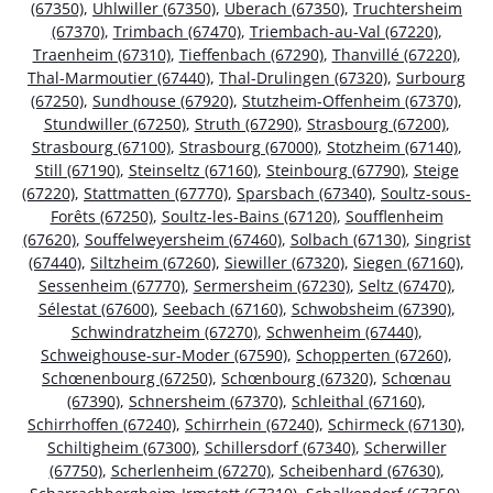
(67350)
,
Uhlwiller (67350)
,
Uberach (67350)
,
Truchtersheim
(67370)
,
Trimbach (67470)
,
Triembach-au-Val (67220)
,
Traenheim (67310)
,
Tieffenbach (67290)
,
Thanvillé (67220)
,
Thal-Marmoutier (67440)
,
Thal-Drulingen (67320)
,
Surbourg
(67250)
,
Sundhouse (67920)
,
Stutzheim-Offenheim (67370)
,
Stundwiller (67250)
,
Struth (67290)
,
Strasbourg (67200)
,
Strasbourg (67100)
,
Strasbourg (67000)
,
Stotzheim (67140)
,
Still (67190)
,
Steinseltz (67160)
,
Steinbourg (67790)
,
Steige
(67220)
,
Stattmatten (67770)
,
Sparsbach (67340)
,
Soultz-sous-
Forêts (67250)
,
Soultz-les-Bains (67120)
,
Soufflenheim
(67620)
,
Souffelweyersheim (67460)
,
Solbach (67130)
,
Singrist
(67440)
,
Siltzheim (67260)
,
Siewiller (67320)
,
Siegen (67160)
,
Sessenheim (67770)
,
Sermersheim (67230)
,
Seltz (67470)
,
Sélestat (67600)
,
Seebach (67160)
,
Schwobsheim (67390)
,
Schwindratzheim (67270)
,
Schwenheim (67440)
,
Schweighouse-sur-Moder (67590)
,
Schopperten (67260)
,
Schœnenbourg (67250)
,
Schœnbourg (67320)
,
Schœnau
(67390)
,
Schnersheim (67370)
,
Schleithal (67160)
,
Schirrhoffen (67240)
,
Schirrhein (67240)
,
Schirmeck (67130)
,
Schiltigheim (67300)
,
Schillersdorf (67340)
,
Scherwiller
(67750)
,
Scherlenheim (67270)
,
Scheibenhard (67630)
,