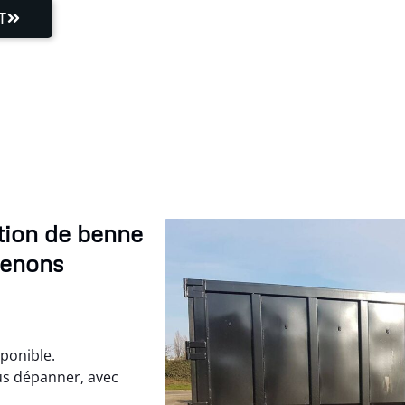
T
tion de benne
venons
ponible.
s dépanner, avec