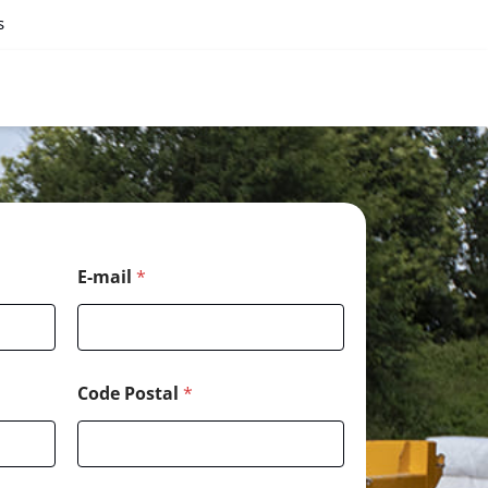
s
E-mail
*
Code Postal
*