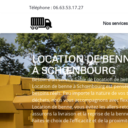
Téléphone :
06.63.53.17.27
Nos services
LOCATION DE BEN
À SCHŒNBOURG
Besoin d’un service fiable de Location de b
Location de benne à Schœnbourg est pensé
besoins réels. Peu importe la nature de vos
déchets, nous vous accompagnons avec flexib
Location de benne, vous évitez les allers-re
assurons la livraison et la reprise de la benn
Faites le choix de l’efficacité et de la proximit