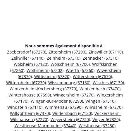
Nous sommes également disponible à
:
Zoebersdorf (67270)
,
Zittersheim (67290)
,
Zinswiller (67110)
,
Zellwiller (67140)
,
Zeinheim (67310)
,
Zehnacker (67310)
,
Wolxheim (67120)
,
Wolschheim (67700)
,
Wolfskirchen
(67260)
,
Wolfisheim (67202)
,
Wœrth (67360)
,
Wiwersheim
(67370)
,
Wittisheim (67820)
,
Wittersheim (67670)
,
Witternheim (67230)
,
Wissembourg (67160)
,
Wisches (67130)
,
Wintzenheim-Kochersberg (67370)
,
Wintzenbach (67470)
,
Wintershouse (67590)
,
Wingersheim (67270)
,
Wingersheim
(67170)
,
Wingen-sur-Moder (67290)
,
Wingen (67510)
,
Windstein (67110)
,
Wimmenau (67290)
,
Wilwisheim (67270)
,
Willgottheim (67370)
,
Wildersbach (67130)
,
Wickersheim-
Wilshausen (67270)
,
Weyersheim (67720)
,
Weyer (67320)
,
Westhouse-Marmoutier (67440)
,
Westhouse (67230)
,