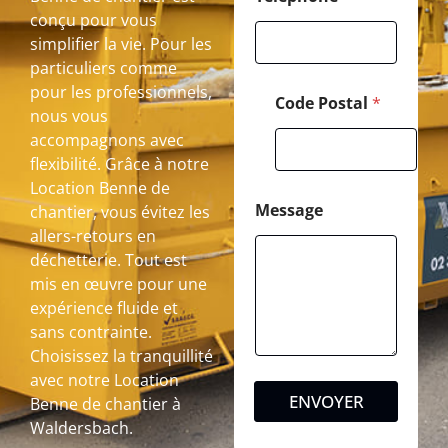
conçu pour vous
simplifier la vie. Pour les
particuliers comme
pour les professionnels,
Code Postal
*
nous vous
accompagnons avec
flexibilité. Grâce à notre
Location Benne de
Message
chantier, vous évitez les
allers-retours en
déchetterie. Tout est
mis en œuvre pour une
expérience fluide et
sans contrainte.
Choisissez la tranquillité
avec notre Location
ENVOYER
Benne de chantier à
Waldersbach.