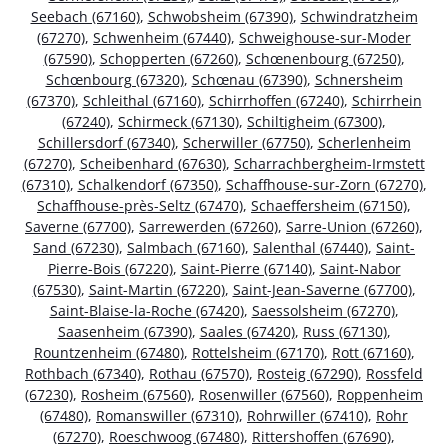
Seebach (67160)
,
Schwobsheim (67390)
,
Schwindratzheim
(67270)
,
Schwenheim (67440)
,
Schweighouse-sur-Moder
(67590)
,
Schopperten (67260)
,
Schœnenbourg (67250)
,
Schœnbourg (67320)
,
Schœnau (67390)
,
Schnersheim
(67370)
,
Schleithal (67160)
,
Schirrhoffen (67240)
,
Schirrhein
(67240)
,
Schirmeck (67130)
,
Schiltigheim (67300)
,
Schillersdorf (67340)
,
Scherwiller (67750)
,
Scherlenheim
(67270)
,
Scheibenhard (67630)
,
Scharrachbergheim-Irmstett
(67310)
,
Schalkendorf (67350)
,
Schaffhouse-sur-Zorn (67270)
,
Schaffhouse-près-Seltz (67470)
,
Schaeffersheim (67150)
,
Saverne (67700)
,
Sarrewerden (67260)
,
Sarre-Union (67260)
,
Sand (67230)
,
Salmbach (67160)
,
Salenthal (67440)
,
Saint-
Pierre-Bois (67220)
,
Saint-Pierre (67140)
,
Saint-Nabor
(67530)
,
Saint-Martin (67220)
,
Saint-Jean-Saverne (67700)
,
Saint-Blaise-la-Roche (67420)
,
Saessolsheim (67270)
,
Saasenheim (67390)
,
Saales (67420)
,
Russ (67130)
,
Rountzenheim (67480)
,
Rottelsheim (67170)
,
Rott (67160)
,
Rothbach (67340)
,
Rothau (67570)
,
Rosteig (67290)
,
Rossfeld
(67230)
,
Rosheim (67560)
,
Rosenwiller (67560)
,
Roppenheim
(67480)
,
Romanswiller (67310)
,
Rohrwiller (67410)
,
Rohr
(67270)
,
Roeschwoog (67480)
,
Rittershoffen (67690)
,