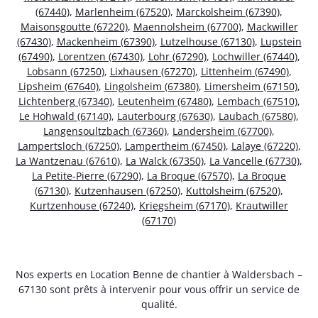
(67440)
,
Marlenheim (67520)
,
Marckolsheim (67390)
,
Maisonsgoutte (67220)
,
Maennolsheim (67700)
,
Mackwiller
(67430)
,
Mackenheim (67390)
,
Lutzelhouse (67130)
,
Lupstein
(67490)
,
Lorentzen (67430)
,
Lohr (67290)
,
Lochwiller (67440)
,
Lobsann (67250)
,
Lixhausen (67270)
,
Littenheim (67490)
,
Lipsheim (67640)
,
Lingolsheim (67380)
,
Limersheim (67150)
,
Lichtenberg (67340)
,
Leutenheim (67480)
,
Lembach (67510)
,
Le Hohwald (67140)
,
Lauterbourg (67630)
,
Laubach (67580)
,
Langensoultzbach (67360)
,
Landersheim (67700)
,
Lampertsloch (67250)
,
Lampertheim (67450)
,
Lalaye (67220)
,
La Wantzenau (67610)
,
La Walck (67350)
,
La Vancelle (67730)
,
La Petite-Pierre (67290)
,
La Broque (67570)
,
La Broque
(67130)
,
Kutzenhausen (67250)
,
Kuttolsheim (67520)
,
Kurtzenhouse (67240)
,
Kriegsheim (67170)
,
Krautwiller
(67170)
Nos experts en Location Benne de chantier à Waldersbach –
67130 sont prêts à intervenir pour vous offrir un service de
qualité.