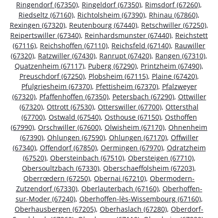
Ringendorf (67350)
,
Ringeldorf (67350)
,
Rimsdorf (67260)
,
Riedseltz (67160)
,
Richtolsheim (67390)
,
Rhinau (67860)
,
Rexingen (67320)
,
Reutenbourg (67440)
,
Retschwiller (67250)
,
Reipertswiller (67340)
,
Reinhardsmunster (67440)
,
Reichstett
(67116)
,
Reichshoffen (67110)
,
Reichsfeld (67140)
,
Rauwiller
(67320)
,
Ratzwiller (67430)
,
Ranrupt (67420)
,
Rangen (67310)
,
Quatzenheim (67117)
,
Puberg (67290)
,
Printzheim (67490)
,
Preuschdorf (67250)
,
Plobsheim (67115)
,
Plaine (67420)
,
Pfulgriesheim (67370)
,
Pfettisheim (67370)
,
Pfalzweyer
(67320)
,
Pfaffenhoffen (67350)
,
Petersbach (67290)
,
Ottwiller
(67320)
,
Ottrott (67530)
,
Otterswiller (67700)
,
Ottersthal
(67700)
,
Ostwald (67540)
,
Osthouse (67150)
,
Osthoffen
(67990)
,
Orschwiller (67600)
,
Olwisheim (67170)
,
Ohnenheim
(67390)
,
Ohlungen (67590)
,
Ohlungen (67170)
,
Offwiller
(67340)
,
Offendorf (67850)
,
Oermingen (67970)
,
Odratzheim
(67520)
,
Obersteinbach (67510)
,
Obersteigen (67710)
,
Obersoultzbach (67330)
,
Oberschaeffolsheim (67203)
,
Oberrœdern (67250)
,
Obernai (67210)
,
Obermodern-
Zutzendorf (67330)
,
Oberlauterbach (67160)
,
Oberhoffen-
sur-Moder (67240)
,
Oberhoffen-lès-Wissembourg (67160)
,
Oberhausbergen (67205)
,
Oberhaslach (67280)
,
Oberdorf-