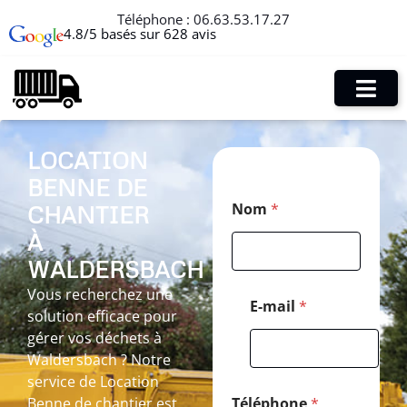
Téléphone :
06.63.53.17.27
4.8/5 basés sur 628 avis
LOCATION
BENNE DE
E
Nom
*
CHANTIER
-
m
À
a
i
WALDERSBACH
l
Vous recherchez une
C
E-mail
*
solution efficace pour
o
d
gérer vos déchets à
e
Waldersbach ? Notre
*
service de Location
Benne de chantier est
Téléphone
*