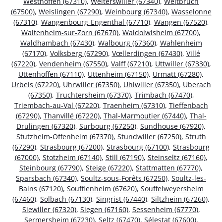
Westhoffen (67310)
,
Weiterswiller (67340)
,
Weitbruch
(67500)
,
Weislingen (67290)
,
Weinbourg (67340)
,
Wasselonne
(67310)
,
Wangenbourg-Engenthal (67710)
,
Wangen (67520)
,
Waltenheim-sur-Zorn (67670)
,
Waldolwisheim (67700)
,
Waldhambach (67430)
,
Walbourg (67360)
,
Wahlenheim
(67170)
,
Volksberg (67290)
,
Vœllerdingen (67430)
,
Villé
(67220)
,
Vendenheim (67550)
,
Valff (67210)
,
Uttwiller (67330)
,
Uttenhoffen (67110)
,
Uttenheim (67150)
,
Urmatt (67280)
,
Urbeis (67220)
,
Uhrwiller (67350)
,
Uhlwiller (67350)
,
Uberach
(67350)
,
Truchtersheim (67370)
,
Trimbach (67470)
,
Triembach-au-Val (67220)
,
Traenheim (67310)
,
Tieffenbach
(67290)
,
Thanvillé (67220)
,
Thal-Marmoutier (67440)
,
Thal-
Drulingen (67320)
,
Surbourg (67250)
,
Sundhouse (67920)
,
Stutzheim-Offenheim (67370)
,
Stundwiller (67250)
,
Struth
(67290)
,
Strasbourg (67200)
,
Strasbourg (67100)
,
Strasbourg
(67000)
,
Stotzheim (67140)
,
Still (67190)
,
Steinseltz (67160)
,
Steinbourg (67790)
,
Steige (67220)
,
Stattmatten (67770)
,
Sparsbach (67340)
,
Soultz-sous-Forêts (67250)
,
Soultz-les-
Bains (67120)
,
Soufflenheim (67620)
,
Souffelweyersheim
(67460)
,
Solbach (67130)
,
Singrist (67440)
,
Siltzheim (67260)
,
Siewiller (67320)
,
Siegen (67160)
,
Sessenheim (67770)
,
Sermersheim (67230)
,
Seltz (67470)
,
Sélestat (67600)
,