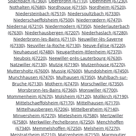
Spachbach (67360)
,
Oberbronn (67110)
,
Obenheim (67230)
,
Nothalten (67680)
,
Nordhouse (67150)
,
Nordheim (67520)
,
Niedersteinbach (67510)
,
Niedersoultzbach (67330)
,
Niederschaeffolsheim (67500)
,
Niederrœdern (67470)
,
Niedernai (67210)
,
Niedermodern (67350)
,
Niederlauterbach
(67630)
,
Niederhausbergen (67207)
,
Niederhaslach (67280)
,
Niederbronn-les-Bains (67110)
,
Neuwiller-lès-Saverne
(67330)
,
Neuviller-la-Roche (67130)
,
Neuve-Église (67220)
,
Neuhaeusel (67480)
,
Neugartheim-Ittlenheim (67370)
,
Neubois (67220)
,
Neewiller-près-Lauterbourg (67630)
,
Natzwiller (67130)
,
Mutzig (67190)
,
Mutzenhouse (67270)
,
Muttersholtz (67600)
,
Mussig (67600)
,
Mundolsheim (67450)
,
Munchhausen (67470)
,
Mulhausen (67350)
,
Muhlbach-sur-
Bruche (67130)
,
Mothern (67470)
,
Morschwiller (67350)
,
Morsbronn-les-Bains (67360)
,
Monswiller (67700)
,
Mommenheim (67670)
,
Molsheim (67120)
,
Mollkirch (67190)
,
Mittelschaeffolsheim (67170)
,
Mittelhausen (67170)
,
Mittelhausbergen (67206)
,
Mittelbergheim (67140)
,
Minversheim (67270)
,
Mietesheim (67580)
,
Mertzwiller
(67580)
,
Merkwiller-Pechelbronn (67250)
,
Menchhoffen
(67340)
,
Memmelshoffen (67250)
,
Melsheim (67270)
,
Meistratzheim (67210)
,
Matzenheim (67150)
,
Marmoutier