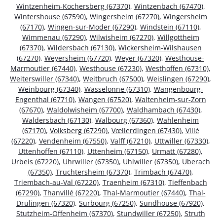
Wintzenheim-Kochersberg (67370)
,
Wintzenbach (67470)
,
Wintershouse (67590)
,
Wingersheim (67270)
,
Wingersheim
(67170)
,
Wingen-sur-Moder (67290)
,
Windstein (67110)
,
Wimmenau (67290)
,
Wilwisheim (67270)
,
Willgottheim
(67370)
,
Wildersbach (67130)
,
Wickersheim-Wilshausen
(67270)
,
Weyersheim (67720)
,
Weyer (67320)
,
Westhouse-
Marmoutier (67440)
,
Westhouse (67230)
,
Westhoffen (67310)
,
Weiterswiller (67340)
,
Weitbruch (67500)
,
Weislingen (67290)
,
Weinbourg (67340)
,
Wasselonne (67310)
,
Wangenbourg-
Engenthal (67710)
,
Wangen (67520)
,
Waltenheim-sur-Zorn
(67670)
,
Waldolwisheim (67700)
,
Waldhambach (67430)
,
Waldersbach (67130)
,
Walbourg (67360)
,
Wahlenheim
(67170)
,
Volksberg (67290)
,
Vœllerdingen (67430)
,
Villé
(67220)
,
Vendenheim (67550)
,
Valff (67210)
,
Uttwiller (67330)
,
Uttenhoffen (67110)
,
Uttenheim (67150)
,
Urmatt (67280)
,
Urbeis (67220)
,
Uhrwiller (67350)
,
Uhlwiller (67350)
,
Uberach
(67350)
,
Truchtersheim (67370)
,
Trimbach (67470)
,
Triembach-au-Val (67220)
,
Traenheim (67310)
,
Tieffenbach
(67290)
,
Thanvillé (67220)
,
Thal-Marmoutier (67440)
,
Thal-
Drulingen (67320)
,
Surbourg (67250)
,
Sundhouse (67920)
,
Stutzheim-Offenheim (67370)
,
Stundwiller (67250)
,
Struth