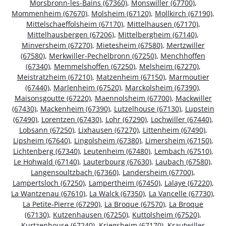
Morsbronn-les-Bains (67360)
,
Monswiller (67700)
,
Mommenheim (67670)
,
Molsheim (67120)
,
Mollkirch (67190)
,
Mittelschaeffolsheim (67170)
,
Mittelhausen (67170)
,
Mittelhausbergen (67206)
,
Mittelbergheim (67140)
,
Minversheim (67270)
,
Mietesheim (67580)
,
Mertzwiller
(67580)
,
Merkwiller-Pechelbronn (67250)
,
Menchhoffen
(67340)
,
Memmelshoffen (67250)
,
Melsheim (67270)
,
Meistratzheim (67210)
,
Matzenheim (67150)
,
Marmoutier
(67440)
,
Marlenheim (67520)
,
Marckolsheim (67390)
,
Maisonsgoutte (67220)
,
Maennolsheim (67700)
,
Mackwiller
(67430)
,
Mackenheim (67390)
,
Lutzelhouse (67130)
,
Lupstein
(67490)
,
Lorentzen (67430)
,
Lohr (67290)
,
Lochwiller (67440)
,
Lobsann (67250)
,
Lixhausen (67270)
,
Littenheim (67490)
,
Lipsheim (67640)
,
Lingolsheim (67380)
,
Limersheim (67150)
,
Lichtenberg (67340)
,
Leutenheim (67480)
,
Lembach (67510)
,
Le Hohwald (67140)
,
Lauterbourg (67630)
,
Laubach (67580)
,
Langensoultzbach (67360)
,
Landersheim (67700)
,
Lampertsloch (67250)
,
Lampertheim (67450)
,
Lalaye (67220)
,
La Wantzenau (67610)
,
La Walck (67350)
,
La Vancelle (67730)
,
La Petite-Pierre (67290)
,
La Broque (67570)
,
La Broque
(67130)
,
Kutzenhausen (67250)
,
Kuttolsheim (67520)
,
Kurtzenhouse (67240)
,
Kriegsheim (67170)
,
Krautwiller