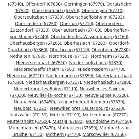
(67340)
,
Offendorf (67850)
,
Oermingen (67970)
,
Odratzheim
(67520)
,
Obersteinbach (67510)
,
Obersteigen (67710)
,
Obersoultzbach (67330)
,
Oberschaeffolsheim (67203)
,
Oberrœdern (67250)
,
Obernai (67210)
,
Obermodern-
Zutzendorf (67330)
,
Oberlauterbach (67160)
,
Oberhoffen-
sur-Moder (67240)
,
Oberhoffen-lès-Wissembourg (67160)
,
Oberhausbergen (67205)
,
Oberhaslach (67280)
,
Oberdorf-
Spachbach (67360)
,
Oberbronn (67110)
,
Obenheim (67230)
,
Nothalten (67680)
,
Nordhouse (67150)
,
Nordheim (67520)
,
Niedersteinbach (67510)
,
Niedersoultzbach (67330)
,
Niederschaeffolsheim (67500)
,
Niederrœdern (67470)
,
Niedernai (67210)
,
Niedermodern (67350)
,
Niederlauterbach
(67630)
,
Niederhausbergen (67207)
,
Niederhaslach (67280)
,
Niederbronn-les-Bains (67110)
,
Neuwiller-lès-Saverne
(67330)
,
Neuviller-la-Roche (67130)
,
Neuve-Église (67220)
,
Neuhaeusel (67480)
,
Neugartheim-Ittlenheim (67370)
,
Neubois (67220)
,
Neewiller-près-Lauterbourg (67630)
,
Natzwiller (67130)
,
Mutzig (67190)
,
Mutzenhouse (67270)
,
Muttersholtz (67600)
,
Mussig (67600)
,
Mundolsheim (67450)
,
Munchhausen (67470)
,
Mulhausen (67350)
,
Muhlbach-sur-
Bruche (67130)
,
Mothern (67470)
,
Morschwiller (67350)
,