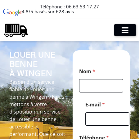
Téléphone :
06.63.53.17.27
4.8/5 basés sur 628 avis
LOUER UNE
BENNE
M
Nom
*
À WINGEN
e
s
Besoin d’un service
s
fiable de Louer une
a
g
benne à Wingen ? Nous
e
mettons à votre
E-mail
*
*
disposition un service
P
de Louer une benne
o
s
accessible et
t
performant. Que ce soit
a
Téléphone
*