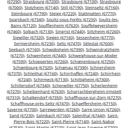
(67290)
,
Strasbourg (67200)
,
Strasbourg (67100)
,
Strasbourg
(67000)
,
Stotzheim (67140)
,
Still (67190)
,
Steinseltz (67160)
,
Steinbourg (67790)
,
Steige (67220)
,
Stattmatten (67770)
,
Sparsbach (67340)
,
Soultz-sous-Forêts (67250)
,
Soultz-les-
Bains (67120)
,
Soufflenheim (67620)
,
Souffelweyersheim
(67460)
,
Solbach (67130)
,
Singrist (67440)
,
Siltzheim (67260)
,
Siewiller (67320)
,
Siegen (67160)
,
Sessenheim (67770)
,
Sermersheim (67230)
,
Seltz (67470)
,
Sélestat (67600)
,
Seebach (67160)
,
Schwobsheim (67390)
,
Schwindratzheim
(67270)
,
Schwenheim (67440)
,
Schweighouse-sur-Moder
(67590)
,
Schopperten (67260)
,
Schœnenbourg (67250)
,
Schœnbourg (67320)
,
Schœnau (67390)
,
Schnersheim
(67370)
,
Schleithal (67160)
,
Schirrhoffen (67240)
,
Schirrhein
(67240)
,
Schirmeck (67130)
,
Schiltigheim (67300)
,
Schillersdorf (67340)
,
Scherwiller (67750)
,
Scherlenheim
(67270)
,
Scheibenhard (67630)
,
Scharrachbergheim-Irmstett
(67310)
,
Schalkendorf (67350)
,
Schaffhouse-sur-Zorn (67270)
,
Schaffhouse-près-Seltz (67470)
,
Schaeffersheim (67150)
,
Saverne (67700)
,
Sarrewerden (67260)
,
Sarre-Union (67260)
,
Sand (67230)
,
Salmbach (67160)
,
Salenthal (67440)
,
Saint-
Pierre-Bois (67220)
,
Saint-Pierre (67140)
,
Saint-Nabor
(67530)
,
Saint-Martin (67220)
,
Saint-Jean-Saverne (67700)
,