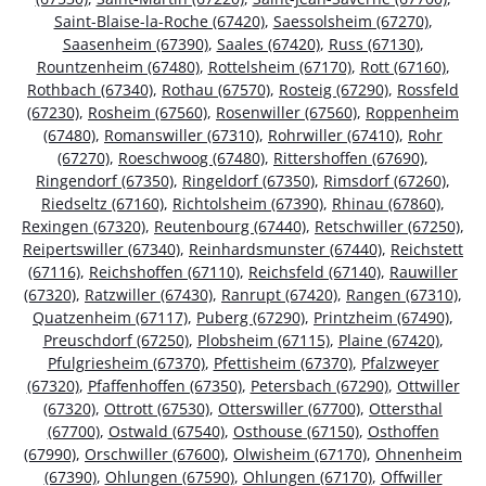
Saint-Blaise-la-Roche (67420)
,
Saessolsheim (67270)
,
Saasenheim (67390)
,
Saales (67420)
,
Russ (67130)
,
Rountzenheim (67480)
,
Rottelsheim (67170)
,
Rott (67160)
,
Rothbach (67340)
,
Rothau (67570)
,
Rosteig (67290)
,
Rossfeld
(67230)
,
Rosheim (67560)
,
Rosenwiller (67560)
,
Roppenheim
(67480)
,
Romanswiller (67310)
,
Rohrwiller (67410)
,
Rohr
(67270)
,
Roeschwoog (67480)
,
Rittershoffen (67690)
,
Ringendorf (67350)
,
Ringeldorf (67350)
,
Rimsdorf (67260)
,
Riedseltz (67160)
,
Richtolsheim (67390)
,
Rhinau (67860)
,
Rexingen (67320)
,
Reutenbourg (67440)
,
Retschwiller (67250)
,
Reipertswiller (67340)
,
Reinhardsmunster (67440)
,
Reichstett
(67116)
,
Reichshoffen (67110)
,
Reichsfeld (67140)
,
Rauwiller
(67320)
,
Ratzwiller (67430)
,
Ranrupt (67420)
,
Rangen (67310)
,
Quatzenheim (67117)
,
Puberg (67290)
,
Printzheim (67490)
,
Preuschdorf (67250)
,
Plobsheim (67115)
,
Plaine (67420)
,
Pfulgriesheim (67370)
,
Pfettisheim (67370)
,
Pfalzweyer
(67320)
,
Pfaffenhoffen (67350)
,
Petersbach (67290)
,
Ottwiller
(67320)
,
Ottrott (67530)
,
Otterswiller (67700)
,
Ottersthal
(67700)
,
Ostwald (67540)
,
Osthouse (67150)
,
Osthoffen
(67990)
,
Orschwiller (67600)
,
Olwisheim (67170)
,
Ohnenheim
(67390)
,
Ohlungen (67590)
,
Ohlungen (67170)
,
Offwiller