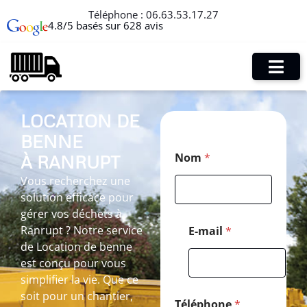
Téléphone :
06.63.53.17.27
4.8/5 basés sur 628 avis
LOCATION DE
BENNE
C
Nom
*
À RANRUPT
o
d
Vous recherchez une
e
solution efficace pour
C
o
gérer vos déchets à
d
Ranrupt ? Notre service
E-mail
*
e
de Location de benne
E
est conçu pour vous
-
m
simplifier la vie. Que ce
a
soit pour un chantier,
i
Téléphone
*