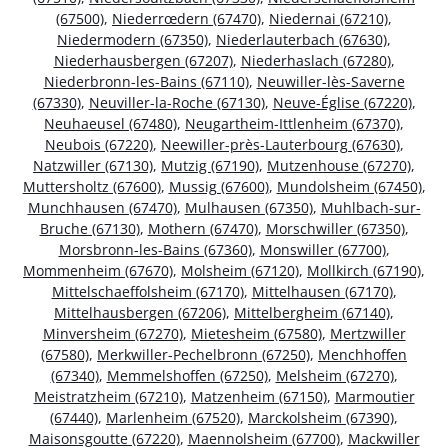
(67500)
,
Niederrœdern (67470)
,
Niedernai (67210)
,
Niedermodern (67350)
,
Niederlauterbach (67630)
,
Niederhausbergen (67207)
,
Niederhaslach (67280)
,
Niederbronn-les-Bains (67110)
,
Neuwiller-lès-Saverne
(67330)
,
Neuviller-la-Roche (67130)
,
Neuve-Église (67220)
,
Neuhaeusel (67480)
,
Neugartheim-Ittlenheim (67370)
,
Neubois (67220)
,
Neewiller-près-Lauterbourg (67630)
,
Natzwiller (67130)
,
Mutzig (67190)
,
Mutzenhouse (67270)
,
Muttersholtz (67600)
,
Mussig (67600)
,
Mundolsheim (67450)
,
Munchhausen (67470)
,
Mulhausen (67350)
,
Muhlbach-sur-
Bruche (67130)
,
Mothern (67470)
,
Morschwiller (67350)
,
Morsbronn-les-Bains (67360)
,
Monswiller (67700)
,
Mommenheim (67670)
,
Molsheim (67120)
,
Mollkirch (67190)
,
Mittelschaeffolsheim (67170)
,
Mittelhausen (67170)
,
Mittelhausbergen (67206)
,
Mittelbergheim (67140)
,
Minversheim (67270)
,
Mietesheim (67580)
,
Mertzwiller
(67580)
,
Merkwiller-Pechelbronn (67250)
,
Menchhoffen
(67340)
,
Memmelshoffen (67250)
,
Melsheim (67270)
,
Meistratzheim (67210)
,
Matzenheim (67150)
,
Marmoutier
(67440)
,
Marlenheim (67520)
,
Marckolsheim (67390)
,
Maisonsgoutte (67220)
,
Maennolsheim (67700)
,
Mackwiller