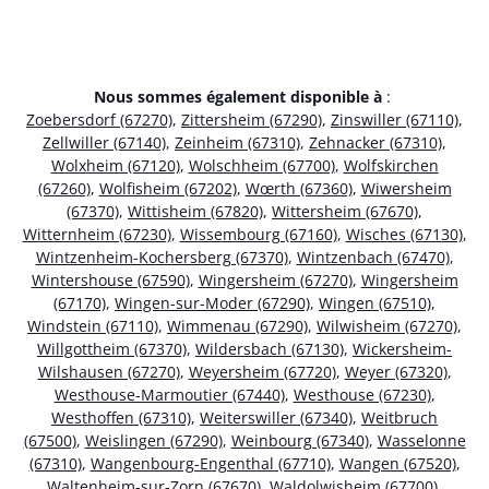
Nous sommes également disponible à
:
Zoebersdorf (67270)
,
Zittersheim (67290)
,
Zinswiller (67110)
,
Zellwiller (67140)
,
Zeinheim (67310)
,
Zehnacker (67310)
,
Wolxheim (67120)
,
Wolschheim (67700)
,
Wolfskirchen
(67260)
,
Wolfisheim (67202)
,
Wœrth (67360)
,
Wiwersheim
(67370)
,
Wittisheim (67820)
,
Wittersheim (67670)
,
Witternheim (67230)
,
Wissembourg (67160)
,
Wisches (67130)
,
Wintzenheim-Kochersberg (67370)
,
Wintzenbach (67470)
,
Wintershouse (67590)
,
Wingersheim (67270)
,
Wingersheim
(67170)
,
Wingen-sur-Moder (67290)
,
Wingen (67510)
,
Windstein (67110)
,
Wimmenau (67290)
,
Wilwisheim (67270)
,
Willgottheim (67370)
,
Wildersbach (67130)
,
Wickersheim-
Wilshausen (67270)
,
Weyersheim (67720)
,
Weyer (67320)
,
Westhouse-Marmoutier (67440)
,
Westhouse (67230)
,
Westhoffen (67310)
,
Weiterswiller (67340)
,
Weitbruch
(67500)
,
Weislingen (67290)
,
Weinbourg (67340)
,
Wasselonne
(67310)
,
Wangenbourg-Engenthal (67710)
,
Wangen (67520)
,
Waltenheim-sur-Zorn (67670)
,
Waldolwisheim (67700)
,