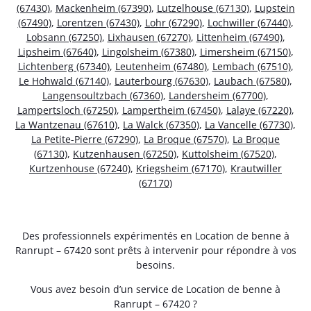
(67430)
,
Mackenheim (67390)
,
Lutzelhouse (67130)
,
Lupstein
(67490)
,
Lorentzen (67430)
,
Lohr (67290)
,
Lochwiller (67440)
,
Lobsann (67250)
,
Lixhausen (67270)
,
Littenheim (67490)
,
Lipsheim (67640)
,
Lingolsheim (67380)
,
Limersheim (67150)
,
Lichtenberg (67340)
,
Leutenheim (67480)
,
Lembach (67510)
,
Le Hohwald (67140)
,
Lauterbourg (67630)
,
Laubach (67580)
,
Langensoultzbach (67360)
,
Landersheim (67700)
,
Lampertsloch (67250)
,
Lampertheim (67450)
,
Lalaye (67220)
,
La Wantzenau (67610)
,
La Walck (67350)
,
La Vancelle (67730)
,
La Petite-Pierre (67290)
,
La Broque (67570)
,
La Broque
(67130)
,
Kutzenhausen (67250)
,
Kuttolsheim (67520)
,
Kurtzenhouse (67240)
,
Kriegsheim (67170)
,
Krautwiller
(67170)
Des professionnels expérimentés en Location de benne à
Ranrupt – 67420 sont prêts à intervenir pour répondre à vos
besoins.
Vous avez besoin d’un service de Location de benne à
Ranrupt – 67420 ?