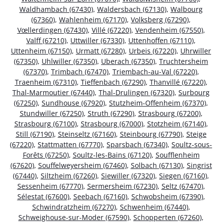
Waldhambach (67430)
,
Waldersbach (67130)
,
Walbourg
(67360)
,
Wahlenheim (67170)
,
Volksberg (67290)
,
Vœllerdingen (67430)
,
Villé (67220)
,
Vendenheim (67550)
,
Valff (67210)
,
Uttwiller (67330)
,
Uttenhoffen (67110)
,
Uttenheim (67150)
,
Urmatt (67280)
,
Urbeis (67220)
,
Uhrwiller
(67350)
,
Uhlwiller (67350)
,
Uberach (67350)
,
Truchtersheim
(67370)
,
Trimbach (67470)
,
Triembach-au-Val (67220)
,
Traenheim (67310)
,
Tieffenbach (67290)
,
Thanvillé (67220)
,
Thal-Marmoutier (67440)
,
Thal-Drulingen (67320)
,
Surbourg
(67250)
,
Sundhouse (67920)
,
Stutzheim-Offenheim (67370)
,
Stundwiller (67250)
,
Struth (67290)
,
Strasbourg (67200)
,
Strasbourg (67100)
,
Strasbourg (67000)
,
Stotzheim (67140)
,
Still (67190)
,
Steinseltz (67160)
,
Steinbourg (67790)
,
Steige
(67220)
,
Stattmatten (67770)
,
Sparsbach (67340)
,
Soultz-sous-
Forêts (67250)
,
Soultz-les-Bains (67120)
,
Soufflenheim
(67620)
,
Souffelweyersheim (67460)
,
Solbach (67130)
,
Singrist
(67440)
,
Siltzheim (67260)
,
Siewiller (67320)
,
Siegen (67160)
,
Sessenheim (67770)
,
Sermersheim (67230)
,
Seltz (67470)
,
Sélestat (67600)
,
Seebach (67160)
,
Schwobsheim (67390)
,
Schwindratzheim (67270)
,
Schwenheim (67440)
,
Schweighouse-sur-Moder (67590)
,
Schopperten (67260)
,