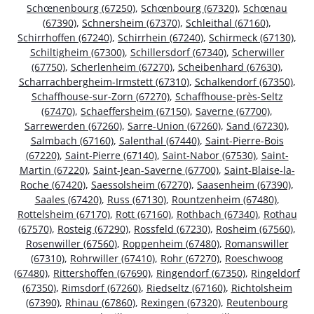
Schœnenbourg (67250)
,
Schœnbourg (67320)
,
Schœnau
(67390)
,
Schnersheim (67370)
,
Schleithal (67160)
,
Schirrhoffen (67240)
,
Schirrhein (67240)
,
Schirmeck (67130)
,
Schiltigheim (67300)
,
Schillersdorf (67340)
,
Scherwiller
(67750)
,
Scherlenheim (67270)
,
Scheibenhard (67630)
,
Scharrachbergheim-Irmstett (67310)
,
Schalkendorf (67350)
,
Schaffhouse-sur-Zorn (67270)
,
Schaffhouse-près-Seltz
(67470)
,
Schaeffersheim (67150)
,
Saverne (67700)
,
Sarrewerden (67260)
,
Sarre-Union (67260)
,
Sand (67230)
,
Salmbach (67160)
,
Salenthal (67440)
,
Saint-Pierre-Bois
(67220)
,
Saint-Pierre (67140)
,
Saint-Nabor (67530)
,
Saint-
Martin (67220)
,
Saint-Jean-Saverne (67700)
,
Saint-Blaise-la-
Roche (67420)
,
Saessolsheim (67270)
,
Saasenheim (67390)
,
Saales (67420)
,
Russ (67130)
,
Rountzenheim (67480)
,
Rottelsheim (67170)
,
Rott (67160)
,
Rothbach (67340)
,
Rothau
(67570)
,
Rosteig (67290)
,
Rossfeld (67230)
,
Rosheim (67560)
,
Rosenwiller (67560)
,
Roppenheim (67480)
,
Romanswiller
(67310)
,
Rohrwiller (67410)
,
Rohr (67270)
,
Roeschwoog
(67480)
,
Rittershoffen (67690)
,
Ringendorf (67350)
,
Ringeldorf
(67350)
,
Rimsdorf (67260)
,
Riedseltz (67160)
,
Richtolsheim
(67390)
,
Rhinau (67860)
,
Rexingen (67320)
,
Reutenbourg