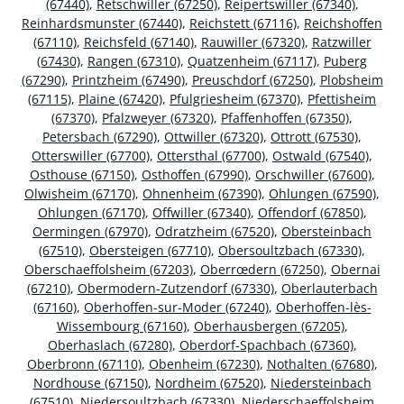
(67440)
,
Retschwiller (67250)
,
Reipertswiller (67340)
,
Reinhardsmunster (67440)
,
Reichstett (67116)
,
Reichshoffen
(67110)
,
Reichsfeld (67140)
,
Rauwiller (67320)
,
Ratzwiller
(67430)
,
Rangen (67310)
,
Quatzenheim (67117)
,
Puberg
(67290)
,
Printzheim (67490)
,
Preuschdorf (67250)
,
Plobsheim
(67115)
,
Plaine (67420)
,
Pfulgriesheim (67370)
,
Pfettisheim
(67370)
,
Pfalzweyer (67320)
,
Pfaffenhoffen (67350)
,
Petersbach (67290)
,
Ottwiller (67320)
,
Ottrott (67530)
,
Otterswiller (67700)
,
Ottersthal (67700)
,
Ostwald (67540)
,
Osthouse (67150)
,
Osthoffen (67990)
,
Orschwiller (67600)
,
Olwisheim (67170)
,
Ohnenheim (67390)
,
Ohlungen (67590)
,
Ohlungen (67170)
,
Offwiller (67340)
,
Offendorf (67850)
,
Oermingen (67970)
,
Odratzheim (67520)
,
Obersteinbach
(67510)
,
Obersteigen (67710)
,
Obersoultzbach (67330)
,
Oberschaeffolsheim (67203)
,
Oberrœdern (67250)
,
Obernai
(67210)
,
Obermodern-Zutzendorf (67330)
,
Oberlauterbach
(67160)
,
Oberhoffen-sur-Moder (67240)
,
Oberhoffen-lès-
Wissembourg (67160)
,
Oberhausbergen (67205)
,
Oberhaslach (67280)
,
Oberdorf-Spachbach (67360)
,
Oberbronn (67110)
,
Obenheim (67230)
,
Nothalten (67680)
,
Nordhouse (67150)
,
Nordheim (67520)
,
Niedersteinbach
(67510)
,
Niedersoultzbach (67330)
,
Niederschaeffolsheim