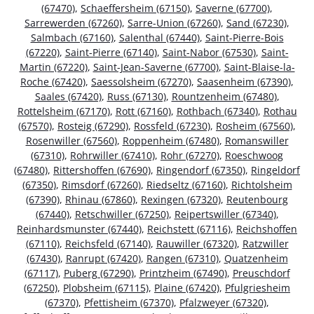
(67470)
,
Schaeffersheim (67150)
,
Saverne (67700)
,
Sarrewerden (67260)
,
Sarre-Union (67260)
,
Sand (67230)
,
Salmbach (67160)
,
Salenthal (67440)
,
Saint-Pierre-Bois
(67220)
,
Saint-Pierre (67140)
,
Saint-Nabor (67530)
,
Saint-
Martin (67220)
,
Saint-Jean-Saverne (67700)
,
Saint-Blaise-la-
Roche (67420)
,
Saessolsheim (67270)
,
Saasenheim (67390)
,
Saales (67420)
,
Russ (67130)
,
Rountzenheim (67480)
,
Rottelsheim (67170)
,
Rott (67160)
,
Rothbach (67340)
,
Rothau
(67570)
,
Rosteig (67290)
,
Rossfeld (67230)
,
Rosheim (67560)
,
Rosenwiller (67560)
,
Roppenheim (67480)
,
Romanswiller
(67310)
,
Rohrwiller (67410)
,
Rohr (67270)
,
Roeschwoog
(67480)
,
Rittershoffen (67690)
,
Ringendorf (67350)
,
Ringeldorf
(67350)
,
Rimsdorf (67260)
,
Riedseltz (67160)
,
Richtolsheim
(67390)
,
Rhinau (67860)
,
Rexingen (67320)
,
Reutenbourg
(67440)
,
Retschwiller (67250)
,
Reipertswiller (67340)
,
Reinhardsmunster (67440)
,
Reichstett (67116)
,
Reichshoffen
(67110)
,
Reichsfeld (67140)
,
Rauwiller (67320)
,
Ratzwiller
(67430)
,
Ranrupt (67420)
,
Rangen (67310)
,
Quatzenheim
(67117)
,
Puberg (67290)
,
Printzheim (67490)
,
Preuschdorf
(67250)
,
Plobsheim (67115)
,
Plaine (67420)
,
Pfulgriesheim
(67370)
,
Pfettisheim (67370)
,
Pfalzweyer (67320)
,