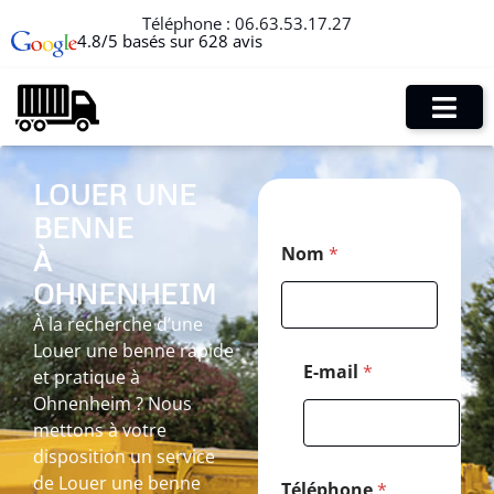
Téléphone :
06.63.53.17.27
4.8/5 basés sur 628 avis
LOUER UNE
BENNE
M
Nom
*
À
e
s
OHNENHEIM
s
a
À la recherche d’une
g
Louer une benne rapide
e
E-mail
*
et pratique à
*
Ohnenheim ? Nous
*
mettons à votre
disposition un service
de Louer une benne
Téléphone
*