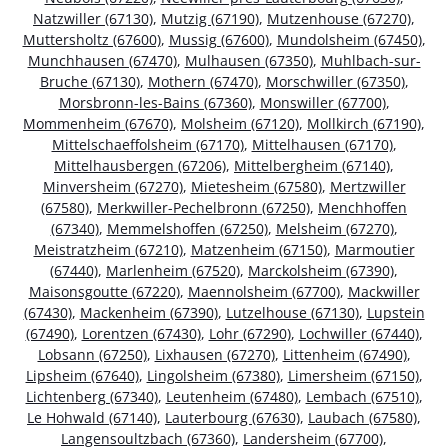
Natzwiller (67130)
,
Mutzig (67190)
,
Mutzenhouse (67270)
,
Muttersholtz (67600)
,
Mussig (67600)
,
Mundolsheim (67450)
,
Munchhausen (67470)
,
Mulhausen (67350)
,
Muhlbach-sur-
Bruche (67130)
,
Mothern (67470)
,
Morschwiller (67350)
,
Morsbronn-les-Bains (67360)
,
Monswiller (67700)
,
Mommenheim (67670)
,
Molsheim (67120)
,
Mollkirch (67190)
,
Mittelschaeffolsheim (67170)
,
Mittelhausen (67170)
,
Mittelhausbergen (67206)
,
Mittelbergheim (67140)
,
Minversheim (67270)
,
Mietesheim (67580)
,
Mertzwiller
(67580)
,
Merkwiller-Pechelbronn (67250)
,
Menchhoffen
(67340)
,
Memmelshoffen (67250)
,
Melsheim (67270)
,
Meistratzheim (67210)
,
Matzenheim (67150)
,
Marmoutier
(67440)
,
Marlenheim (67520)
,
Marckolsheim (67390)
,
Maisonsgoutte (67220)
,
Maennolsheim (67700)
,
Mackwiller
(67430)
,
Mackenheim (67390)
,
Lutzelhouse (67130)
,
Lupstein
(67490)
,
Lorentzen (67430)
,
Lohr (67290)
,
Lochwiller (67440)
,
Lobsann (67250)
,
Lixhausen (67270)
,
Littenheim (67490)
,
Lipsheim (67640)
,
Lingolsheim (67380)
,
Limersheim (67150)
,
Lichtenberg (67340)
,
Leutenheim (67480)
,
Lembach (67510)
,
Le Hohwald (67140)
,
Lauterbourg (67630)
,
Laubach (67580)
,
Langensoultzbach (67360)
,
Landersheim (67700)
,