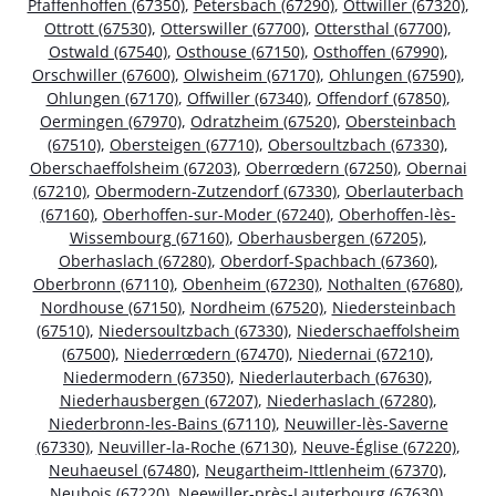
Pfaffenhoffen (67350)
,
Petersbach (67290)
,
Ottwiller (67320)
,
Ottrott (67530)
,
Otterswiller (67700)
,
Ottersthal (67700)
,
Ostwald (67540)
,
Osthouse (67150)
,
Osthoffen (67990)
,
Orschwiller (67600)
,
Olwisheim (67170)
,
Ohlungen (67590)
,
Ohlungen (67170)
,
Offwiller (67340)
,
Offendorf (67850)
,
Oermingen (67970)
,
Odratzheim (67520)
,
Obersteinbach
(67510)
,
Obersteigen (67710)
,
Obersoultzbach (67330)
,
Oberschaeffolsheim (67203)
,
Oberrœdern (67250)
,
Obernai
(67210)
,
Obermodern-Zutzendorf (67330)
,
Oberlauterbach
(67160)
,
Oberhoffen-sur-Moder (67240)
,
Oberhoffen-lès-
Wissembourg (67160)
,
Oberhausbergen (67205)
,
Oberhaslach (67280)
,
Oberdorf-Spachbach (67360)
,
Oberbronn (67110)
,
Obenheim (67230)
,
Nothalten (67680)
,
Nordhouse (67150)
,
Nordheim (67520)
,
Niedersteinbach
(67510)
,
Niedersoultzbach (67330)
,
Niederschaeffolsheim
(67500)
,
Niederrœdern (67470)
,
Niedernai (67210)
,
Niedermodern (67350)
,
Niederlauterbach (67630)
,
Niederhausbergen (67207)
,
Niederhaslach (67280)
,
Niederbronn-les-Bains (67110)
,
Neuwiller-lès-Saverne
(67330)
,
Neuviller-la-Roche (67130)
,
Neuve-Église (67220)
,
Neuhaeusel (67480)
,
Neugartheim-Ittlenheim (67370)
,
Neubois (67220)
,
Neewiller-près-Lauterbourg (67630)
,