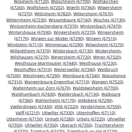
Wolxheim (67120)
,
Wolschheim (67700)
,
Wolfskirchen
(67260)
,
Wolfisheim (67202)
,
Wœrth (67360)
,
Wiwersheim
(67370)
,
Wittisheim (67820)
,
Wittersheim (67670)
,
Witternheim (67230)
,
Wissembourg (67160)
,
Wisches (67130)
,
Wintzenheim-Kochersberg (67370)
,
Wintzenbach (67470)
,
Wintershouse (67590)
,
Wingersheim (67270)
,
Wingersheim
(67170)
,
Wingen-sur-Moder (67290)
,
Wingen (67510)
,
Windstein (67110)
,
Wimmenau (67290)
,
Wilwisheim (67270)
,
Willgottheim (67370)
,
Wildersbach (67130)
,
Wickersheim-
Wilshausen (67270)
,
Weyersheim (67720)
,
Weyer (67320)
,
Westhouse-Marmoutier (67440)
,
Westhouse (67230)
,
Westhoffen (67310)
,
Weiterswiller (67340)
,
Weitbruch
(67500)
,
Weislingen (67290)
,
Weinbourg (67340)
,
Wasselonne
(67310)
,
Wangenbourg-Engenthal (67710)
,
Wangen (67520)
,
Waltenheim-sur-Zorn (67670)
,
Waldolwisheim (67700)
,
Waldhambach (67430)
,
Waldersbach (67130)
,
Walbourg
(67360)
,
Wahlenheim (67170)
,
Volksberg (67290)
,
Vœllerdingen (67430)
,
Villé (67220)
,
Vendenheim (67550)
,
Valff (67210)
,
Uttwiller (67330)
,
Uttenhoffen (67110)
,
Uttenheim (67150)
,
Urmatt (67280)
,
Urbeis (67220)
,
Uhrwiller
(67350)
,
Uhlwiller (67350)
,
Uberach (67350)
,
Truchtersheim
(67370)
,
Trimbach (67470)
,
Triembach-au-Val (67220)
,