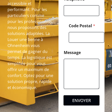
accessible et
performant. Pour les
particuliers comme
pour les professionnels,
Code Postal
*
nous proposons des
solutions adaptées. La
Louer une benne à
Ohnenheim vous
permet de gagner du
Message
temps. La logistique est
simplifiée pour vous
offrir un maximum de
confort. Optez pour une
solution propre, rapide
et économique.
ENVOYER