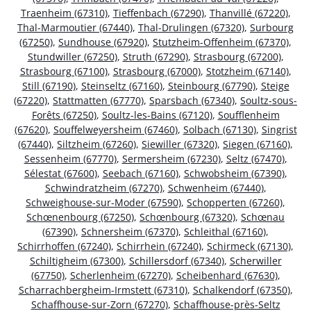
Traenheim (67310)
,
Tieffenbach (67290)
,
Thanvillé (67220)
,
Thal-Marmoutier (67440)
,
Thal-Drulingen (67320)
,
Surbourg
(67250)
,
Sundhouse (67920)
,
Stutzheim-Offenheim (67370)
,
Stundwiller (67250)
,
Struth (67290)
,
Strasbourg (67200)
,
Strasbourg (67100)
,
Strasbourg (67000)
,
Stotzheim (67140)
,
Still (67190)
,
Steinseltz (67160)
,
Steinbourg (67790)
,
Steige
(67220)
,
Stattmatten (67770)
,
Sparsbach (67340)
,
Soultz-sous-
Forêts (67250)
,
Soultz-les-Bains (67120)
,
Soufflenheim
(67620)
,
Souffelweyersheim (67460)
,
Solbach (67130)
,
Singrist
(67440)
,
Siltzheim (67260)
,
Siewiller (67320)
,
Siegen (67160)
,
Sessenheim (67770)
,
Sermersheim (67230)
,
Seltz (67470)
,
Sélestat (67600)
,
Seebach (67160)
,
Schwobsheim (67390)
,
Schwindratzheim (67270)
,
Schwenheim (67440)
,
Schweighouse-sur-Moder (67590)
,
Schopperten (67260)
,
Schœnenbourg (67250)
,
Schœnbourg (67320)
,
Schœnau
(67390)
,
Schnersheim (67370)
,
Schleithal (67160)
,
Schirrhoffen (67240)
,
Schirrhein (67240)
,
Schirmeck (67130)
,
Schiltigheim (67300)
,
Schillersdorf (67340)
,
Scherwiller
(67750)
,
Scherlenheim (67270)
,
Scheibenhard (67630)
,
Scharrachbergheim-Irmstett (67310)
,
Schalkendorf (67350)
,
Schaffhouse-sur-Zorn (67270)
,
Schaffhouse-près-Seltz