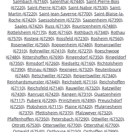
Salmbach (67160)
,
Salenthal (67440)
,
Saint-Pierre-Bois
(67220)
,
Saint-Pierre (67140)
,
Saint-Nabor (67530)
,
Saint-
Martin (67220)
,
Saint-Jean-Saverne (67700)
,
Saint-Blaise-la-
Roche (67420)
,
Saessolsheim (67270)
,
Saasenheim (67390)
,
Saales (67420)
,
Russ (67130)
,
Rountzenheim (67480)
,
Rottelsheim (67170)
,
Rott (67160)
,
Rothbach (67340)
,
Rothau
(67570)
,
Rosteig (67290)
,
Rossfeld (67230)
,
Rosheim (67560)
,
Rosenwiller (67560)
,
Roppenheim (67480)
,
Romanswiller
(67310)
,
Rohrwiller (67410)
,
Rohr (67270)
,
Roeschwoog
(67480)
,
Rittershoffen (67690)
,
Ringendorf (67350)
,
Ringeldorf
(67350)
,
Rimsdorf (67260)
,
Riedseltz (67160)
,
Richtolsheim
(67390)
,
Rhinau (67860)
,
Rexingen (67320)
,
Reutenbourg
(67440)
,
Retschwiller (67250)
,
Reipertswiller (67340)
,
Reinhardsmunster (67440)
,
Reichstett (67116)
,
Reichshoffen
(67110)
,
Reichsfeld (67140)
,
Rauwiller (67320)
,
Ratzwiller
(67430)
,
Ranrupt (67420)
,
Rangen (67310)
,
Quatzenheim
(67117)
,
Puberg (67290)
,
Printzheim (67490)
,
Preuschdorf
(67250)
,
Plobsheim (67115)
,
Plaine (67420)
,
Pfulgriesheim
(67370)
,
Pfettisheim (67370)
,
Pfalzweyer (67320)
,
Pfaffenhoffen (67350)
,
Petersbach (67290)
,
Ottwiller (67320)
,
Ottrott (67530)
,
Otterswiller (67700)
,
Ottersthal (67700)
,
Ostwald (67540)
,
Osthouse (67150)
,
Osthoffen (67990)
,