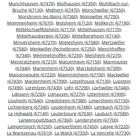
Munchhausen (67470)
,
Mulhausen (67350)
,
Muhlbach-sur-
Bruche (67130)
,
Mothern (67470)
,
Morschwiller (67350)
,
Morsbronn-les-Bains (67360)
,
Monswiller (67700)
,
Mommenheim (67670)
,
Molsheim (67120)
,
Mollkirch (67190)
,
Mittelschaeffolsheim (67170)
,
Mittelhausen (67170)
,
Mittelhausbergen (67206)
,
Mittelbergheim (67140)
,
Minversheim (67270)
,
Mietesheim (67580)
,
Mertzwiller
(67580)
,
Merkwiller-Pechelbronn (67250)
,
Menchhoffen
(67340)
,
Memmelshoffen (67250)
,
Melsheim (67270)
,
Meistratzheim (67210)
,
Matzenheim (67150)
,
Marmoutier
(67440)
,
Marlenheim (67520)
,
Marckolsheim (67390)
,
Maisonsgoutte (67220)
,
Maennolsheim (67700)
,
Mackwiller
(67430)
,
Mackenheim (67390)
,
Lutzelhouse (67130)
,
Lupstein
(67490)
,
Lorentzen (67430)
,
Lohr (67290)
,
Lochwiller (67440)
,
Lobsann (67250)
,
Lixhausen (67270)
,
Littenheim (67490)
,
Lipsheim (67640)
,
Lingolsheim (67380)
,
Limersheim (67150)
,
Lichtenberg (67340)
,
Leutenheim (67480)
,
Lembach (67510)
,
Le Hohwald (67140)
,
Lauterbourg (67630)
,
Laubach (67580)
,
Langensoultzbach (67360)
,
Landersheim (67700)
,
Lampertsloch (67250)
,
Lampertheim (67450)
,
Lalaye (67220)
,
La Wantzenau (67610)
,
La Walck (67350)
,
La Vancelle (67730)
,