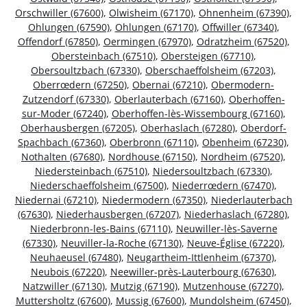
Orschwiller (67600)
,
Olwisheim (67170)
,
Ohnenheim (67390)
,
Ohlungen (67590)
,
Ohlungen (67170)
,
Offwiller (67340)
,
Offendorf (67850)
,
Oermingen (67970)
,
Odratzheim (67520)
,
Obersteinbach (67510)
,
Obersteigen (67710)
,
Obersoultzbach (67330)
,
Oberschaeffolsheim (67203)
,
Oberrœdern (67250)
,
Obernai (67210)
,
Obermodern-
Zutzendorf (67330)
,
Oberlauterbach (67160)
,
Oberhoffen-
sur-Moder (67240)
,
Oberhoffen-lès-Wissembourg (67160)
,
Oberhausbergen (67205)
,
Oberhaslach (67280)
,
Oberdorf-
Spachbach (67360)
,
Oberbronn (67110)
,
Obenheim (67230)
,
Nothalten (67680)
,
Nordhouse (67150)
,
Nordheim (67520)
,
Niedersteinbach (67510)
,
Niedersoultzbach (67330)
,
Niederschaeffolsheim (67500)
,
Niederrœdern (67470)
,
Niedernai (67210)
,
Niedermodern (67350)
,
Niederlauterbach
(67630)
,
Niederhausbergen (67207)
,
Niederhaslach (67280)
,
Niederbronn-les-Bains (67110)
,
Neuwiller-lès-Saverne
(67330)
,
Neuviller-la-Roche (67130)
,
Neuve-Église (67220)
,
Neuhaeusel (67480)
,
Neugartheim-Ittlenheim (67370)
,
Neubois (67220)
,
Neewiller-près-Lauterbourg (67630)
,
Natzwiller (67130)
,
Mutzig (67190)
,
Mutzenhouse (67270)
,
Muttersholtz (67600)
,
Mussig (67600)
,
Mundolsheim (67450)
,