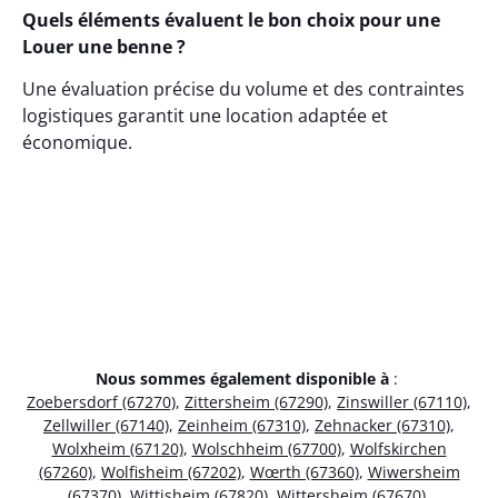
Quels éléments évaluent le bon choix pour une
Louer une benne ?
Une évaluation précise du volume et des contraintes
logistiques garantit une location adaptée et
économique.
Nous sommes également disponible à
:
Zoebersdorf (67270)
,
Zittersheim (67290)
,
Zinswiller (67110)
,
Zellwiller (67140)
,
Zeinheim (67310)
,
Zehnacker (67310)
,
Wolxheim (67120)
,
Wolschheim (67700)
,
Wolfskirchen
(67260)
,
Wolfisheim (67202)
,
Wœrth (67360)
,
Wiwersheim
(67370)
,
Wittisheim (67820)
,
Wittersheim (67670)
,