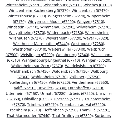
Witternheim (67230)
,
Wissembourg (67160)
,
Wisches (67130)
,
Wintzenheim-Kochersberg (67370)
,
Wintzenbach (67470)
,
Wintershouse (67590)
,
Wingersheim (67270)
,
Wingersheim
(67170)
,
Wingen-sur-Moder (67290)
,
Wingen (67510)
,
Windstein (67110)
,
Wimmenau (67290)
,
Wilwisheim (67270)
,
Willgottheim (67370)
,
Wildersbach (67130)
,
Wickersheim-
Wilshausen (67270)
,
Weyersheim (67720)
,
Weyer (67320)
,
Westhouse-Marmoutier (67440)
,
Westhouse (67230)
,
Westhoffen (67310)
,
Weiterswiller (67340)
,
Weitbruch
(67500)
,
Weislingen (67290)
,
Weinbourg (67340)
,
Wasselonne
(67310)
,
Wangenbourg-Engenthal (67710)
,
Wangen (67520)
,
Waltenheim-sur-Zorn (67670)
,
Waldolwisheim (67700)
,
Waldhambach (67430)
,
Waldersbach (67130)
,
Walbourg
(67360)
,
Wahlenheim (67170)
,
Volksberg (67290)
,
Vœllerdingen (67430)
,
Villé (67220)
,
Vendenheim (67550)
,
Valff (67210)
,
Uttwiller (67330)
,
Uttenhoffen (67110)
,
Uttenheim (67150)
,
Urmatt (67280)
,
Urbeis (67220)
,
Uhrwiller
(67350)
,
Uhlwiller (67350)
,
Uberach (67350)
,
Truchtersheim
(67370)
,
Trimbach (67470)
,
Triembach-au-Val (67220)
,
Traenheim (67310)
,
Tieffenbach (67290)
,
Thanvillé (67220)
,
Thal-Marmoutier (67440)
,
Thal-Drulingen (67320)
,
Surbourg