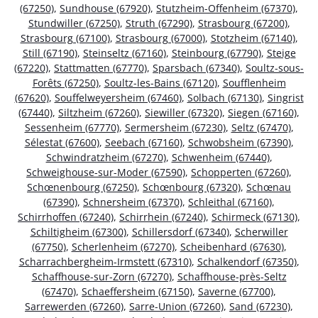
(67250)
,
Sundhouse (67920)
,
Stutzheim-Offenheim (67370)
,
Stundwiller (67250)
,
Struth (67290)
,
Strasbourg (67200)
,
Strasbourg (67100)
,
Strasbourg (67000)
,
Stotzheim (67140)
,
Still (67190)
,
Steinseltz (67160)
,
Steinbourg (67790)
,
Steige
(67220)
,
Stattmatten (67770)
,
Sparsbach (67340)
,
Soultz-sous-
Forêts (67250)
,
Soultz-les-Bains (67120)
,
Soufflenheim
(67620)
,
Souffelweyersheim (67460)
,
Solbach (67130)
,
Singrist
(67440)
,
Siltzheim (67260)
,
Siewiller (67320)
,
Siegen (67160)
,
Sessenheim (67770)
,
Sermersheim (67230)
,
Seltz (67470)
,
Sélestat (67600)
,
Seebach (67160)
,
Schwobsheim (67390)
,
Schwindratzheim (67270)
,
Schwenheim (67440)
,
Schweighouse-sur-Moder (67590)
,
Schopperten (67260)
,
Schœnenbourg (67250)
,
Schœnbourg (67320)
,
Schœnau
(67390)
,
Schnersheim (67370)
,
Schleithal (67160)
,
Schirrhoffen (67240)
,
Schirrhein (67240)
,
Schirmeck (67130)
,
Schiltigheim (67300)
,
Schillersdorf (67340)
,
Scherwiller
(67750)
,
Scherlenheim (67270)
,
Scheibenhard (67630)
,
Scharrachbergheim-Irmstett (67310)
,
Schalkendorf (67350)
,
Schaffhouse-sur-Zorn (67270)
,
Schaffhouse-près-Seltz
(67470)
,
Schaeffersheim (67150)
,
Saverne (67700)
,
Sarrewerden (67260)
,
Sarre-Union (67260)
,
Sand (67230)
,