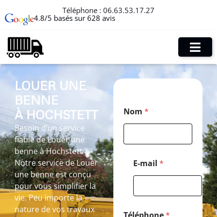
Téléphone :
06.63.53.17.27
4.8/5 basés sur 628 avis
LOUER UNE
BENNE
M
Nom
*
À HOCHSTETT
e
s
Besoin d’un service
s
fiable de Louer une
a
g
benne à Hochstett ?
e
Notre service de Louer
E-mail
*
M
une benne est conçu
e
pour vous simplifier la
s
s
vie. Peu importe la
a
nature de vos travaux
g
Téléphone
*