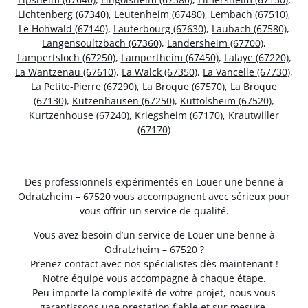
Lichtenberg (67340)
,
Leutenheim (67480)
,
Lembach (67510)
,
Le Hohwald (67140)
,
Lauterbourg (67630)
,
Laubach (67580)
,
Langensoultzbach (67360)
,
Landersheim (67700)
,
Lampertsloch (67250)
,
Lampertheim (67450)
,
Lalaye (67220)
,
La Wantzenau (67610)
,
La Walck (67350)
,
La Vancelle (67730)
,
La Petite-Pierre (67290)
,
La Broque (67570)
,
La Broque
(67130)
,
Kutzenhausen (67250)
,
Kuttolsheim (67520)
,
Kurtzenhouse (67240)
,
Kriegsheim (67170)
,
Krautwiller
(67170)
Des professionnels expérimentés en Louer une benne à
Odratzheim – 67520 vous accompagnent avec sérieux pour
vous offrir un service de qualité.
Vous avez besoin d’un service de Louer une benne à
Odratzheim – 67520 ?
Prenez contact avec nos spécialistes dès maintenant !
Notre équipe vous accompagne à chaque étape.
Peu importe la complexité de votre projet, nous vous
garantissons une prestation fiable et sur mesure.