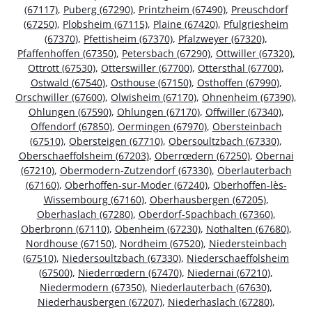
(67117)
,
Puberg (67290)
,
Printzheim (67490)
,
Preuschdorf
(67250)
,
Plobsheim (67115)
,
Plaine (67420)
,
Pfulgriesheim
(67370)
,
Pfettisheim (67370)
,
Pfalzweyer (67320)
,
Pfaffenhoffen (67350)
,
Petersbach (67290)
,
Ottwiller (67320)
,
Ottrott (67530)
,
Otterswiller (67700)
,
Ottersthal (67700)
,
Ostwald (67540)
,
Osthouse (67150)
,
Osthoffen (67990)
,
Orschwiller (67600)
,
Olwisheim (67170)
,
Ohnenheim (67390)
,
Ohlungen (67590)
,
Ohlungen (67170)
,
Offwiller (67340)
,
Offendorf (67850)
,
Oermingen (67970)
,
Obersteinbach
(67510)
,
Obersteigen (67710)
,
Obersoultzbach (67330)
,
Oberschaeffolsheim (67203)
,
Oberrœdern (67250)
,
Obernai
(67210)
,
Obermodern-Zutzendorf (67330)
,
Oberlauterbach
(67160)
,
Oberhoffen-sur-Moder (67240)
,
Oberhoffen-lès-
Wissembourg (67160)
,
Oberhausbergen (67205)
,
Oberhaslach (67280)
,
Oberdorf-Spachbach (67360)
,
Oberbronn (67110)
,
Obenheim (67230)
,
Nothalten (67680)
,
Nordhouse (67150)
,
Nordheim (67520)
,
Niedersteinbach
(67510)
,
Niedersoultzbach (67330)
,
Niederschaeffolsheim
(67500)
,
Niederrœdern (67470)
,
Niedernai (67210)
,
Niedermodern (67350)
,
Niederlauterbach (67630)
,
Niederhausbergen (67207)
,
Niederhaslach (67280)
,