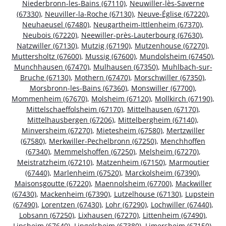
Niederbronn-les-Bains (67110)
,
Neuwiller-lès-Saverne
(67330)
,
Neuviller-la-Roche (67130)
,
Neuve-Église (67220)
,
Neuhaeusel (67480)
,
Neugartheim-Ittlenheim (67370)
,
Neubois (67220)
,
Neewiller-près-Lauterbourg (67630)
,
Natzwiller (67130)
,
Mutzig (67190)
,
Mutzenhouse (67270)
,
Muttersholtz (67600)
,
Mussig (67600)
,
Mundolsheim (67450)
,
Munchhausen (67470)
,
Mulhausen (67350)
,
Muhlbach-sur-
Bruche (67130)
,
Mothern (67470)
,
Morschwiller (67350)
,
Morsbronn-les-Bains (67360)
,
Monswiller (67700)
,
Mommenheim (67670)
,
Molsheim (67120)
,
Mollkirch (67190)
,
Mittelschaeffolsheim (67170)
,
Mittelhausen (67170)
,
Mittelhausbergen (67206)
,
Mittelbergheim (67140)
,
Minversheim (67270)
,
Mietesheim (67580)
,
Mertzwiller
(67580)
,
Merkwiller-Pechelbronn (67250)
,
Menchhoffen
(67340)
,
Memmelshoffen (67250)
,
Melsheim (67270)
,
Meistratzheim (67210)
,
Matzenheim (67150)
,
Marmoutier
(67440)
,
Marlenheim (67520)
,
Marckolsheim (67390)
,
Maisonsgoutte (67220)
,
Maennolsheim (67700)
,
Mackwiller
(67430)
,
Mackenheim (67390)
,
Lutzelhouse (67130)
,
Lupstein
(67490)
,
Lorentzen (67430)
,
Lohr (67290)
,
Lochwiller (67440)
,
Lobsann (67250)
,
Lixhausen (67270)
,
Littenheim (67490)
,
Lipsheim (67640)
,
Lingolsheim (67380)
,
Limersheim (67150)
,