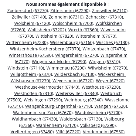
Nous sommes également disponible à
:
Zoebersdorf (67270)
,
Zittersheim (67290)
,
Zinswiller (67110)
,
Zellwiller (67140)
,
Zeinheim (67310)
,
Zehnacker (67310)
,
Wolxheim (67120)
,
Wolschheim (67700)
,
Wolfskirchen
(67260)
,
Wolfisheim (67202)
,
Wœrth (67360)
,
Wiwersheim
(67370)
,
Wittisheim (67820)
,
Wittersheim (67670)
,
Witternheim (67230)
,
Wissembourg (67160)
,
Wisches (67130)
,
Wintzenheim-Kochersberg (67370)
,
Wintzenbach (67470)
,
Wintershouse (67590)
,
Wingersheim (67270)
,
Wingersheim
(67170)
,
Wingen-sur-Moder (67290)
,
Wingen (67510)
,
Windstein (67110)
,
Wimmenau (67290)
,
Wilwisheim (67270)
,
Willgottheim (67370)
,
Wildersbach (67130)
,
Wickersheim-
Wilshausen (67270)
,
Weyersheim (67720)
,
Weyer (67320)
,
Westhouse-Marmoutier (67440)
,
Westhouse (67230)
,
Westhoffen (67310)
,
Weiterswiller (67340)
,
Weitbruch
(67500)
,
Weislingen (67290)
,
Weinbourg (67340)
,
Wasselonne
(67310)
,
Wangenbourg-Engenthal (67710)
,
Wangen (67520)
,
Waltenheim-sur-Zorn (67670)
,
Waldolwisheim (67700)
,
Waldhambach (67430)
,
Waldersbach (67130)
,
Walbourg
(67360)
,
Wahlenheim (67170)
,
Volksberg (67290)
,
Vœllerdingen (67430)
,
Villé (67220)
,
Vendenheim (67550)
,