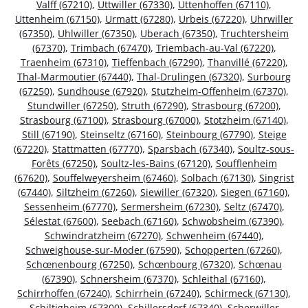
Valff (67210)
,
Uttwiller (67330)
,
Uttenhoffen (67110)
,
Uttenheim (67150)
,
Urmatt (67280)
,
Urbeis (67220)
,
Uhrwiller
(67350)
,
Uhlwiller (67350)
,
Uberach (67350)
,
Truchtersheim
(67370)
,
Trimbach (67470)
,
Triembach-au-Val (67220)
,
Traenheim (67310)
,
Tieffenbach (67290)
,
Thanvillé (67220)
,
Thal-Marmoutier (67440)
,
Thal-Drulingen (67320)
,
Surbourg
(67250)
,
Sundhouse (67920)
,
Stutzheim-Offenheim (67370)
,
Stundwiller (67250)
,
Struth (67290)
,
Strasbourg (67200)
,
Strasbourg (67100)
,
Strasbourg (67000)
,
Stotzheim (67140)
,
Still (67190)
,
Steinseltz (67160)
,
Steinbourg (67790)
,
Steige
(67220)
,
Stattmatten (67770)
,
Sparsbach (67340)
,
Soultz-sous-
Forêts (67250)
,
Soultz-les-Bains (67120)
,
Soufflenheim
(67620)
,
Souffelweyersheim (67460)
,
Solbach (67130)
,
Singrist
(67440)
,
Siltzheim (67260)
,
Siewiller (67320)
,
Siegen (67160)
,
Sessenheim (67770)
,
Sermersheim (67230)
,
Seltz (67470)
,
Sélestat (67600)
,
Seebach (67160)
,
Schwobsheim (67390)
,
Schwindratzheim (67270)
,
Schwenheim (67440)
,
Schweighouse-sur-Moder (67590)
,
Schopperten (67260)
,
Schœnenbourg (67250)
,
Schœnbourg (67320)
,
Schœnau
(67390)
,
Schnersheim (67370)
,
Schleithal (67160)
,
Schirrhoffen (67240)
,
Schirrhein (67240)
,
Schirmeck (67130)
,
Schiltigheim (67300)
,
Schillersdorf (67340)
,
Scherwiller