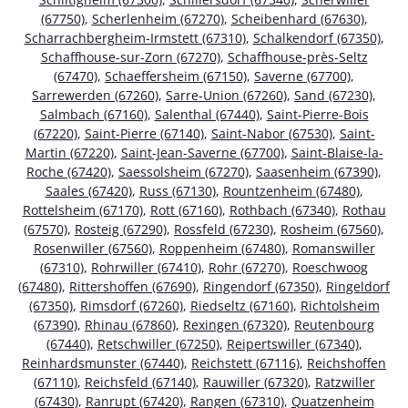
(67750)
,
Scherlenheim (67270)
,
Scheibenhard (67630)
,
Scharrachbergheim-Irmstett (67310)
,
Schalkendorf (67350)
,
Schaffhouse-sur-Zorn (67270)
,
Schaffhouse-près-Seltz
(67470)
,
Schaeffersheim (67150)
,
Saverne (67700)
,
Sarrewerden (67260)
,
Sarre-Union (67260)
,
Sand (67230)
,
Salmbach (67160)
,
Salenthal (67440)
,
Saint-Pierre-Bois
(67220)
,
Saint-Pierre (67140)
,
Saint-Nabor (67530)
,
Saint-
Martin (67220)
,
Saint-Jean-Saverne (67700)
,
Saint-Blaise-la-
Roche (67420)
,
Saessolsheim (67270)
,
Saasenheim (67390)
,
Saales (67420)
,
Russ (67130)
,
Rountzenheim (67480)
,
Rottelsheim (67170)
,
Rott (67160)
,
Rothbach (67340)
,
Rothau
(67570)
,
Rosteig (67290)
,
Rossfeld (67230)
,
Rosheim (67560)
,
Rosenwiller (67560)
,
Roppenheim (67480)
,
Romanswiller
(67310)
,
Rohrwiller (67410)
,
Rohr (67270)
,
Roeschwoog
(67480)
,
Rittershoffen (67690)
,
Ringendorf (67350)
,
Ringeldorf
(67350)
,
Rimsdorf (67260)
,
Riedseltz (67160)
,
Richtolsheim
(67390)
,
Rhinau (67860)
,
Rexingen (67320)
,
Reutenbourg
(67440)
,
Retschwiller (67250)
,
Reipertswiller (67340)
,
Reinhardsmunster (67440)
,
Reichstett (67116)
,
Reichshoffen
(67110)
,
Reichsfeld (67140)
,
Rauwiller (67320)
,
Ratzwiller
(67430)
,
Ranrupt (67420)
,
Rangen (67310)
,
Quatzenheim