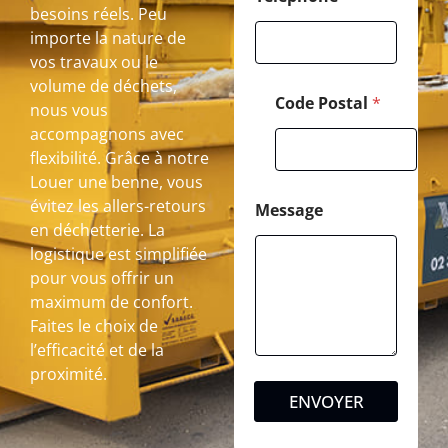
besoins réels. Peu
importe la nature de
vos travaux ou le
volume de déchets,
Code Postal
*
nous vous
accompagnons avec
flexibilité. Grâce à notre
Louer une benne, vous
évitez les allers-retours
Message
en déchetterie. La
logistique est simplifiée
pour vous offrir un
maximum de confort.
Faites le choix de
l’efficacité et de la
proximité.
ENVOYER