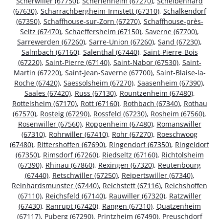
Scherwiller (67750)
,
Scherlenheim (67270)
,
Scheibenhard
(67630)
,
Scharrachbergheim-Irmstett (67310)
,
Schalkendorf
(67350)
,
Schaffhouse-sur-Zorn (67270)
,
Schaffhouse-près-
Seltz (67470)
,
Schaeffersheim (67150)
,
Saverne (67700)
,
Sarrewerden (67260)
,
Sarre-Union (67260)
,
Sand (67230)
,
Salmbach (67160)
,
Salenthal (67440)
,
Saint-Pierre-Bois
(67220)
,
Saint-Pierre (67140)
,
Saint-Nabor (67530)
,
Saint-
Martin (67220)
,
Saint-Jean-Saverne (67700)
,
Saint-Blaise-la-
Roche (67420)
,
Saessolsheim (67270)
,
Saasenheim (67390)
,
Saales (67420)
,
Russ (67130)
,
Rountzenheim (67480)
,
Rottelsheim (67170)
,
Rott (67160)
,
Rothbach (67340)
,
Rothau
(67570)
,
Rosteig (67290)
,
Rossfeld (67230)
,
Rosheim (67560)
,
Rosenwiller (67560)
,
Roppenheim (67480)
,
Romanswiller
(67310)
,
Rohrwiller (67410)
,
Rohr (67270)
,
Roeschwoog
(67480)
,
Rittershoffen (67690)
,
Ringendorf (67350)
,
Ringeldorf
(67350)
,
Rimsdorf (67260)
,
Riedseltz (67160)
,
Richtolsheim
(67390)
,
Rhinau (67860)
,
Rexingen (67320)
,
Reutenbourg
(67440)
,
Retschwiller (67250)
,
Reipertswiller (67340)
,
Reinhardsmunster (67440)
,
Reichstett (67116)
,
Reichshoffen
(67110)
,
Reichsfeld (67140)
,
Rauwiller (67320)
,
Ratzwiller
(67430)
,
Ranrupt (67420)
,
Rangen (67310)
,
Quatzenheim
(67117)
,
Puberg (67290)
,
Printzheim (67490)
,
Preuschdorf