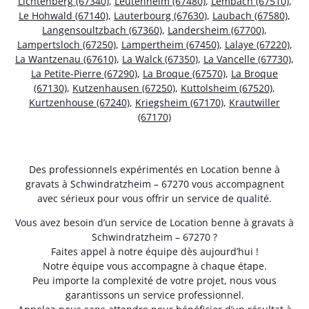
Lichtenberg (67340)
,
Leutenheim (67480)
,
Lembach (67510)
,
Le Hohwald (67140)
,
Lauterbourg (67630)
,
Laubach (67580)
,
Langensoultzbach (67360)
,
Landersheim (67700)
,
Lampertsloch (67250)
,
Lampertheim (67450)
,
Lalaye (67220)
,
La Wantzenau (67610)
,
La Walck (67350)
,
La Vancelle (67730)
,
La Petite-Pierre (67290)
,
La Broque (67570)
,
La Broque
(67130)
,
Kutzenhausen (67250)
,
Kuttolsheim (67520)
,
Kurtzenhouse (67240)
,
Kriegsheim (67170)
,
Krautwiller
(67170)
Des professionnels expérimentés en Location benne à
gravats à Schwindratzheim – 67270 vous accompagnent
avec sérieux pour vous offrir un service de qualité.
Vous avez besoin d’un service de Location benne à gravats à
Schwindratzheim – 67270 ?
Faites appel à notre équipe dès aujourd’hui !
Notre équipe vous accompagne à chaque étape.
Peu importe la complexité de votre projet, nous vous
garantissons un service professionnel.