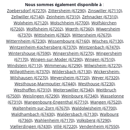
Nous sommes également disponible à
:
Zoebersdorf (67270)
,
Zittersheim (67290)
,
Zinswiller (67110)
,
Zellwiller (67140)
,
Zeinheim (67310)
,
Zehnacker (67310)
,
Wolxheim (67120)
,
Wolschheim (67700)
,
Wolfskirchen
(67260)
,
Wolfisheim (67202)
,
Wœrth (67360)
,
Wiwersheim
(67370)
,
Wittisheim (67820)
,
Wittersheim (67670)
,
Witternheim (67230)
,
Wissembourg (67160)
,
Wisches (67130)
,
Wintzenheim-Kochersberg (67370)
,
Wintzenbach (67470)
,
Wintershouse (67590)
,
Wingersheim (67270)
,
Wingersheim
(67170)
,
Wingen-sur-Moder (67290)
,
Wingen (67510)
,
Windstein (67110)
,
Wimmenau (67290)
,
Wilwisheim (67270)
,
Willgottheim (67370)
,
Wildersbach (67130)
,
Wickersheim-
Wilshausen (67270)
,
Weyersheim (67720)
,
Weyer (67320)
,
Westhouse-Marmoutier (67440)
,
Westhouse (67230)
,
Westhoffen (67310)
,
Weiterswiller (67340)
,
Weitbruch
(67500)
,
Weislingen (67290)
,
Weinbourg (67340)
,
Wasselonne
(67310)
,
Wangenbourg-Engenthal (67710)
,
Wangen (67520)
,
Waltenheim-sur-Zorn (67670)
,
Waldolwisheim (67700)
,
Waldhambach (67430)
,
Waldersbach (67130)
,
Walbourg
(67360)
,
Wahlenheim (67170)
,
Volksberg (67290)
,
Vœllerdingen (67430)
,
Villé (67220)
,
Vendenheim (67550)
,