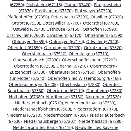
(67250)
,
Plobsheim (67115)
,
Plaine (67420)
,
Pfulgriesheim
(67370)
,
Pfettisheim (67370)
,
Pfalzweyer (67320)
,
Pfaffenhoffen (67350)
,
Petersbach (67290)
,
Ottwiller (67320)
,
Ottrott (67530)
,
Otterswiller (67700)
,
Ottersthal (67700)
,
Ostwald (67540)
,
Osthouse (67150)
,
Osthoffen (67990)
,
Orschwiller (67600)
,
Olwisheim (67170)
,
Ohnenheim (67390)
,
Ohlungen (67590)
,
Ohlungen (67170)
,
Offwiller (67340)
,
Offendorf (67850)
,
Oermingen (67970)
,
Odratzheim (67520)
,
Obersteinbach (67510)
,
Obersteigen (67710)
,
Obersoultzbach (67330)
,
Oberschaeffolsheim (67203)
,
Oberrœdern (67250)
,
Obernai (67210)
,
Obermodern-
Zutzendorf (67330)
,
Oberlauterbach (67160)
,
Oberhoffen-
sur-Moder (67240)
,
Oberhoffen-lès-Wissembourg (67160)
,
Oberhausbergen (67205)
,
Oberhaslach (67280)
,
Oberdorf-
Spachbach (67360)
,
Oberbronn (67110)
,
Obenheim (67230)
,
Nothalten (67680)
,
Nordhouse (67150)
,
Nordheim (67520)
,
Niedersteinbach (67510)
,
Niedersoultzbach (67330)
,
Niederschaeffolsheim (67500)
,
Niederrœdern (67470)
,
Niedernai (67210)
,
Niedermodern (67350)
,
Niederlauterbach
(67630)
,
Niederhausbergen (67207)
,
Niederhaslach (67280)
,
Niederbronn-les-Bains (67110)
,
Neuwiller-lès-Saverne