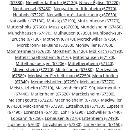
(67330)
,
Neuviller-la-Roche (67130)
,
Neuve-Église (67220)
,
Neuhaeusel (67480)
,
Neugartheim-Ittlenheim (67370)
,
Neubois (67220)
,
Neewiller-près-Lauterbourg (67630)
,
Natzwiller (67130)
,
Mutzig (67190)
,
Mutzenhouse (67270)
,
Muttersholtz (67600)
,
Mussig (67600)
,
Mundolsheim (67450)
,
Munchhausen (67470)
,
Mulhausen (67350)
,
Muhlbach-sur-
Bruche (67130)
,
Mothern (67470)
,
Morschwiller (67350)
,
Morsbronn-les-Bains (67360)
,
Monswiller (67700)
,
Mommenheim (67670)
,
Molsheim (67120)
,
Mollkirch (67190)
,
Mittelschaeffolsheim (67170)
,
Mittelhausen (67170)
,
Mittelhausbergen (67206)
,
Mittelbergheim (67140)
,
Minversheim (67270)
,
Mietesheim (67580)
,
Mertzwiller
(67580)
,
Merkwiller-Pechelbronn (67250)
,
Menchhoffen
(67340)
,
Memmelshoffen (67250)
,
Melsheim (67270)
,
Meistratzheim (67210)
,
Matzenheim (67150)
,
Marmoutier
(67440)
,
Marlenheim (67520)
,
Marckolsheim (67390)
,
Maisonsgoutte (67220)
,
Maennolsheim (67700)
,
Mackwiller
(67430)
,
Mackenheim (67390)
,
Lutzelhouse (67130)
,
Lupstein
(67490)
,
Lorentzen (67430)
,
Lohr (67290)
,
Lochwiller (67440)
,
Lobsann (67250)
,
Lixhausen (67270)
,
Littenheim (67490)
,
Lipsheim (67640)
,
Lingolsheim (67380)
,
Limersheim (67150)
,