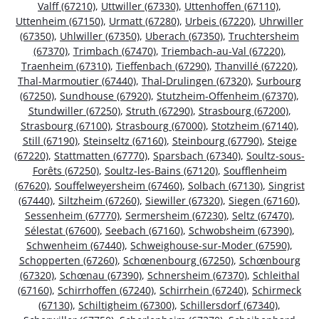
Valff (67210)
,
Uttwiller (67330)
,
Uttenhoffen (67110)
,
Uttenheim (67150)
,
Urmatt (67280)
,
Urbeis (67220)
,
Uhrwiller
(67350)
,
Uhlwiller (67350)
,
Uberach (67350)
,
Truchtersheim
(67370)
,
Trimbach (67470)
,
Triembach-au-Val (67220)
,
Traenheim (67310)
,
Tieffenbach (67290)
,
Thanvillé (67220)
,
Thal-Marmoutier (67440)
,
Thal-Drulingen (67320)
,
Surbourg
(67250)
,
Sundhouse (67920)
,
Stutzheim-Offenheim (67370)
,
Stundwiller (67250)
,
Struth (67290)
,
Strasbourg (67200)
,
Strasbourg (67100)
,
Strasbourg (67000)
,
Stotzheim (67140)
,
Still (67190)
,
Steinseltz (67160)
,
Steinbourg (67790)
,
Steige
(67220)
,
Stattmatten (67770)
,
Sparsbach (67340)
,
Soultz-sous-
Forêts (67250)
,
Soultz-les-Bains (67120)
,
Soufflenheim
(67620)
,
Souffelweyersheim (67460)
,
Solbach (67130)
,
Singrist
(67440)
,
Siltzheim (67260)
,
Siewiller (67320)
,
Siegen (67160)
,
Sessenheim (67770)
,
Sermersheim (67230)
,
Seltz (67470)
,
Sélestat (67600)
,
Seebach (67160)
,
Schwobsheim (67390)
,
Schwenheim (67440)
,
Schweighouse-sur-Moder (67590)
,
Schopperten (67260)
,
Schœnenbourg (67250)
,
Schœnbourg
(67320)
,
Schœnau (67390)
,
Schnersheim (67370)
,
Schleithal
(67160)
,
Schirrhoffen (67240)
,
Schirrhein (67240)
,
Schirmeck
(67130)
,
Schiltigheim (67300)
,
Schillersdorf (67340)
,