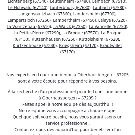
Lichtenberg (67340)
,
Leutenheim (67480)
,
Lembach (67510)
,
Le Hohwald (67140)
,
Lauterbourg (67630)
,
Laubach (67580)
,
Langensoultzbach (67360)
,
Landersheim (67700)
,
Lampertsloch (67250)
,
Lampertheim (67450)
,
Lalaye (67220)
,
La Wantzenau (67610)
,
La Walck (67350)
,
La Vancelle (67730)
,
La Petite-Pierre (67290)
,
La Broque (67570)
,
La Broque
(67130)
,
Kutzenhausen (67250)
,
Kuttolsheim (67520)
,
Kurtzenhouse (67240)
,
Kriegsheim (67170)
,
Krautwiller
(67170)
Nos experts en Louer une benne à Oberhausbergen – 67205
sont à votre écoute pour répondre à vos besoins.
À la recherche d’un professionnel pour le Louer une benne
à Oberhausbergen – 67205 ?
Faites appel à notre équipe dès aujourd’hui !
Notre équipe vous accompagne à chaque étape.
Quel que soit votre besoin, nous vous garantissons un
service professionnel.
Contactez-nous dès aujourd’hui pour bénéficier d’un