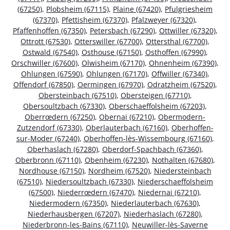
(67250)
,
Plobsheim (67115)
,
Plaine (67420)
,
Pfulgriesheim
(67370)
,
Pfettisheim (67370)
,
Pfalzweyer (67320)
,
Pfaffenhoffen (67350)
,
Petersbach (67290)
,
Ottwiller (67320)
,
Ottrott (67530)
,
Otterswiller (67700)
,
Ottersthal (67700)
,
Ostwald (67540)
,
Osthouse (67150)
,
Osthoffen (67990)
,
Orschwiller (67600)
,
Olwisheim (67170)
,
Ohnenheim (67390)
,
Ohlungen (67590)
,
Ohlungen (67170)
,
Offwiller (67340)
,
Offendorf (67850)
,
Oermingen (67970)
,
Odratzheim (67520)
,
Obersteinbach (67510)
,
Obersteigen (67710)
,
Obersoultzbach (67330)
,
Oberschaeffolsheim (67203)
,
Oberrœdern (67250)
,
Obernai (67210)
,
Obermodern-
Zutzendorf (67330)
,
Oberlauterbach (67160)
,
Oberhoffen-
sur-Moder (67240)
,
Oberhoffen-lès-Wissembourg (67160)
,
Oberhaslach (67280)
,
Oberdorf-Spachbach (67360)
,
Oberbronn (67110)
,
Obenheim (67230)
,
Nothalten (67680)
,
Nordhouse (67150)
,
Nordheim (67520)
,
Niedersteinbach
(67510)
,
Niedersoultzbach (67330)
,
Niederschaeffolsheim
(67500)
,
Niederrœdern (67470)
,
Niedernai (67210)
,
Niedermodern (67350)
,
Niederlauterbach (67630)
,
Niederhausbergen (67207)
,
Niederhaslach (67280)
,
Niederbronn-les-Bains (67110)
,
Neuwiller-lès-Saverne