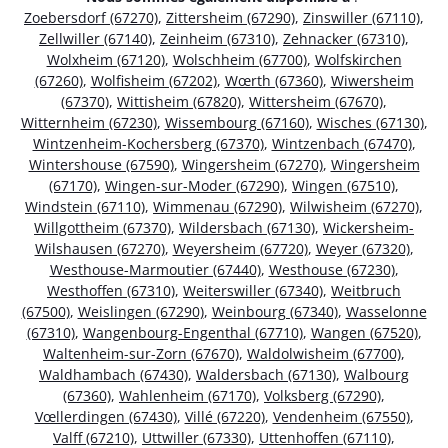
Zoebersdorf (67270)
,
Zittersheim (67290)
,
Zinswiller (67110)
,
Zellwiller (67140)
,
Zeinheim (67310)
,
Zehnacker (67310)
,
Wolxheim (67120)
,
Wolschheim (67700)
,
Wolfskirchen
(67260)
,
Wolfisheim (67202)
,
Wœrth (67360)
,
Wiwersheim
(67370)
,
Wittisheim (67820)
,
Wittersheim (67670)
,
Witternheim (67230)
,
Wissembourg (67160)
,
Wisches (67130)
,
Wintzenheim-Kochersberg (67370)
,
Wintzenbach (67470)
,
Wintershouse (67590)
,
Wingersheim (67270)
,
Wingersheim
(67170)
,
Wingen-sur-Moder (67290)
,
Wingen (67510)
,
Windstein (67110)
,
Wimmenau (67290)
,
Wilwisheim (67270)
,
Willgottheim (67370)
,
Wildersbach (67130)
,
Wickersheim-
Wilshausen (67270)
,
Weyersheim (67720)
,
Weyer (67320)
,
Westhouse-Marmoutier (67440)
,
Westhouse (67230)
,
Westhoffen (67310)
,
Weiterswiller (67340)
,
Weitbruch
(67500)
,
Weislingen (67290)
,
Weinbourg (67340)
,
Wasselonne
(67310)
,
Wangenbourg-Engenthal (67710)
,
Wangen (67520)
,
Waltenheim-sur-Zorn (67670)
,
Waldolwisheim (67700)
,
Waldhambach (67430)
,
Waldersbach (67130)
,
Walbourg
(67360)
,
Wahlenheim (67170)
,
Volksberg (67290)
,
Vœllerdingen (67430)
,
Villé (67220)
,
Vendenheim (67550)
,
Valff (67210)
,
Uttwiller (67330)
,
Uttenhoffen (67110)
,