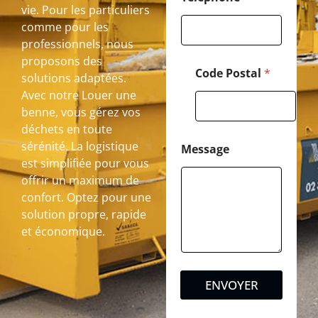
vie. Pour les particuliers
comme pour les
professionnels, nous
proposons des
Code Postal
*
solutions adaptées.
Avec notre Louer une
benne, vous gérez vos
déchets en toute
sérénité. La logistique
Message
est simplifiée pour vous
offrir un maximum de
confort. Optez pour une
solution propre, rapide
et économique.
ENVOYER