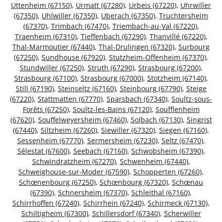
Uttenheim (67150)
,
Urmatt (67280)
,
Urbeis (67220)
,
Uhrwiller
(67350)
,
Uhlwiller (67350)
,
Uberach (67350)
,
Truchtersheim
(67370)
,
Trimbach (67470)
,
Triembach-au-Val (67220)
,
Traenheim (67310)
,
Tieffenbach (67290)
,
Thanvillé (67220)
,
Thal-Marmoutier (67440)
,
Thal-Drulingen (67320)
,
Surbourg
(67250)
,
Sundhouse (67920)
,
Stutzheim-Offenheim (67370)
,
Stundwiller (67250)
,
Struth (67290)
,
Strasbourg (67200)
,
Strasbourg (67100)
,
Strasbourg (67000)
,
Stotzheim (67140)
,
Still (67190)
,
Steinseltz (67160)
,
Steinbourg (67790)
,
Steige
(67220)
,
Stattmatten (67770)
,
Sparsbach (67340)
,
Soultz-sous-
Forêts (67250)
,
Soultz-les-Bains (67120)
,
Soufflenheim
(67620)
,
Souffelweyersheim (67460)
,
Solbach (67130)
,
Singrist
(67440)
,
Siltzheim (67260)
,
Siewiller (67320)
,
Siegen (67160)
,
Sessenheim (67770)
,
Sermersheim (67230)
,
Seltz (67470)
,
Sélestat (67600)
,
Seebach (67160)
,
Schwobsheim (67390)
,
Schwindratzheim (67270)
,
Schwenheim (67440)
,
Schweighouse-sur-Moder (67590)
,
Schopperten (67260)
,
Schœnenbourg (67250)
,
Schœnbourg (67320)
,
Schœnau
(67390)
,
Schnersheim (67370)
,
Schleithal (67160)
,
Schirrhoffen (67240)
,
Schirrhein (67240)
,
Schirmeck (67130)
,
Schiltigheim (67300)
,
Schillersdorf (67340)
,
Scherwiller