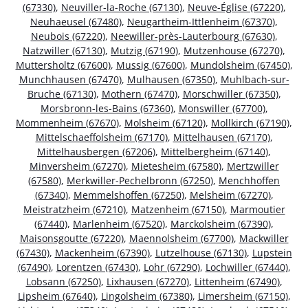
(67330)
,
Neuviller-la-Roche (67130)
,
Neuve-Église (67220)
,
Neuhaeusel (67480)
,
Neugartheim-Ittlenheim (67370)
,
Neubois (67220)
,
Neewiller-près-Lauterbourg (67630)
,
Natzwiller (67130)
,
Mutzig (67190)
,
Mutzenhouse (67270)
,
Muttersholtz (67600)
,
Mussig (67600)
,
Mundolsheim (67450)
,
Munchhausen (67470)
,
Mulhausen (67350)
,
Muhlbach-sur-
Bruche (67130)
,
Mothern (67470)
,
Morschwiller (67350)
,
Morsbronn-les-Bains (67360)
,
Monswiller (67700)
,
Mommenheim (67670)
,
Molsheim (67120)
,
Mollkirch (67190)
,
Mittelschaeffolsheim (67170)
,
Mittelhausen (67170)
,
Mittelhausbergen (67206)
,
Mittelbergheim (67140)
,
Minversheim (67270)
,
Mietesheim (67580)
,
Mertzwiller
(67580)
,
Merkwiller-Pechelbronn (67250)
,
Menchhoffen
(67340)
,
Memmelshoffen (67250)
,
Melsheim (67270)
,
Meistratzheim (67210)
,
Matzenheim (67150)
,
Marmoutier
(67440)
,
Marlenheim (67520)
,
Marckolsheim (67390)
,
Maisonsgoutte (67220)
,
Maennolsheim (67700)
,
Mackwiller
(67430)
,
Mackenheim (67390)
,
Lutzelhouse (67130)
,
Lupstein
(67490)
,
Lorentzen (67430)
,
Lohr (67290)
,
Lochwiller (67440)
,
Lobsann (67250)
,
Lixhausen (67270)
,
Littenheim (67490)
,
Lipsheim (67640)
,
Lingolsheim (67380)
,
Limersheim (67150)
,