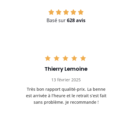
Basé sur
628 avis
Thierry Lemoine
13 février 2025
Très bon rapport qualité-prix. La benne
t
est arrivée à l’heure et le retrait s’est fait
ch
sans problème. Je recommande !