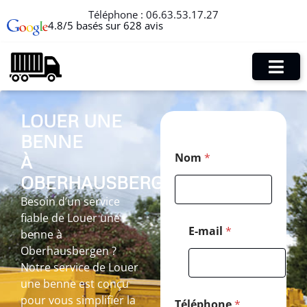
Téléphone :
06.63.53.17.27
4.8/5 basés sur 628 avis
LOUER UNE
BENNE
T
Nom
*
À
é
l
OBERHAUSBERGEN
é
p
Besoin d’un service
h
fiable de Louer une
o
E-mail
*
benne à
n
Oberhausbergen ?
e
*
Notre service de Louer
*
une benne est conçu
pour vous simplifier la
Téléphone
*