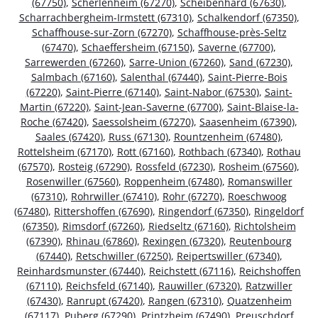
(67750)
,
Scherlenheim (67270)
,
Scheibenhard (67630)
,
Scharrachbergheim-Irmstett (67310)
,
Schalkendorf (67350)
,
Schaffhouse-sur-Zorn (67270)
,
Schaffhouse-près-Seltz
(67470)
,
Schaeffersheim (67150)
,
Saverne (67700)
,
Sarrewerden (67260)
,
Sarre-Union (67260)
,
Sand (67230)
,
Salmbach (67160)
,
Salenthal (67440)
,
Saint-Pierre-Bois
(67220)
,
Saint-Pierre (67140)
,
Saint-Nabor (67530)
,
Saint-
Martin (67220)
,
Saint-Jean-Saverne (67700)
,
Saint-Blaise-la-
Roche (67420)
,
Saessolsheim (67270)
,
Saasenheim (67390)
,
Saales (67420)
,
Russ (67130)
,
Rountzenheim (67480)
,
Rottelsheim (67170)
,
Rott (67160)
,
Rothbach (67340)
,
Rothau
(67570)
,
Rosteig (67290)
,
Rossfeld (67230)
,
Rosheim (67560)
,
Rosenwiller (67560)
,
Roppenheim (67480)
,
Romanswiller
(67310)
,
Rohrwiller (67410)
,
Rohr (67270)
,
Roeschwoog
(67480)
,
Rittershoffen (67690)
,
Ringendorf (67350)
,
Ringeldorf
(67350)
,
Rimsdorf (67260)
,
Riedseltz (67160)
,
Richtolsheim
(67390)
,
Rhinau (67860)
,
Rexingen (67320)
,
Reutenbourg
(67440)
,
Retschwiller (67250)
,
Reipertswiller (67340)
,
Reinhardsmunster (67440)
,
Reichstett (67116)
,
Reichshoffen
(67110)
,
Reichsfeld (67140)
,
Rauwiller (67320)
,
Ratzwiller
(67430)
,
Ranrupt (67420)
,
Rangen (67310)
,
Quatzenheim
(67117)
,
Puberg (67290)
,
Printzheim (67490)
,
Preuschdorf