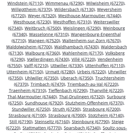
Windstein (67110)
,
Wimmenau (67290)
,
Wilwisheim (67270)
,
Willgottheim (67370)
,
Wildersbach (67130)
,
Weyersheim
(67720)
,
Weyer (67320)
,
Westhouse-Marmoutier (67440)
,
Westhouse (67230)
,
Westhoffen (67310)
,
Weiterswiller
(67340)
,
Weitbruch (67500)
,
Weislingen (67290)
,
Weinbourg
(67340)
,
Wasselonne (67310)
,
Wangenbourg-Engenthal
(67710)
,
Wangen (67520)
,
Waltenheim-sur-Zorn (67670)
,
Waldolwisheim (67700)
,
Waldhambach (67430)
,
Waldersbach
(67130)
,
Walbourg (67360)
,
Wahlenheim (67170)
,
Volksberg
(67290)
,
Vœllerdingen (67430)
,
Villé (67220)
,
Vendenheim
(67550)
,
Valff (67210)
,
Uttwiller (67330)
,
Uttenhoffen (67110)
,
Uttenheim (67150)
,
Urmatt (67280)
,
Urbeis (67220)
,
Uhrwiller
(67350)
,
Uhlwiller (67350)
,
Uberach (67350)
,
Truchtersheim
(67370)
,
Trimbach (67470)
,
Triembach-au-Val (67220)
,
Traenheim (67310)
,
Tieffenbach (67290)
,
Thanvillé (67220)
,
Thal-Marmoutier (67440)
,
Thal-Drulingen (67320)
,
Surbourg
(67250)
,
Sundhouse (67920)
,
Stutzheim-Offenheim (67370)
,
Stundwiller (67250)
,
Struth (67290)
,
Strasbourg (67200)
,
Strasbourg (67100)
,
Strasbourg (67000)
,
Stotzheim (67140)
,
Still (67190)
,
Steinseltz (67160)
,
Steinbourg (67790)
,
Steige
(67220)
,
Stattmatten (67770)
,
Sparsbach (67340)
,
Soultz-sous-