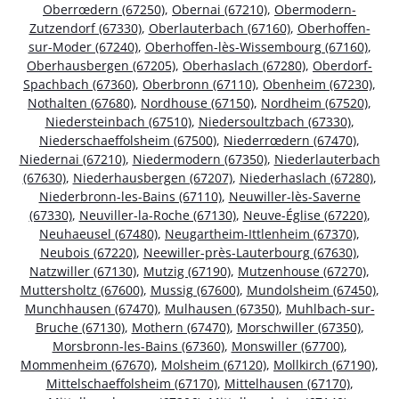
Oberrœdern (67250)
,
Obernai (67210)
,
Obermodern-
Zutzendorf (67330)
,
Oberlauterbach (67160)
,
Oberhoffen-
sur-Moder (67240)
,
Oberhoffen-lès-Wissembourg (67160)
,
Oberhausbergen (67205)
,
Oberhaslach (67280)
,
Oberdorf-
Spachbach (67360)
,
Oberbronn (67110)
,
Obenheim (67230)
,
Nothalten (67680)
,
Nordhouse (67150)
,
Nordheim (67520)
,
Niedersteinbach (67510)
,
Niedersoultzbach (67330)
,
Niederschaeffolsheim (67500)
,
Niederrœdern (67470)
,
Niedernai (67210)
,
Niedermodern (67350)
,
Niederlauterbach
(67630)
,
Niederhausbergen (67207)
,
Niederhaslach (67280)
,
Niederbronn-les-Bains (67110)
,
Neuwiller-lès-Saverne
(67330)
,
Neuviller-la-Roche (67130)
,
Neuve-Église (67220)
,
Neuhaeusel (67480)
,
Neugartheim-Ittlenheim (67370)
,
Neubois (67220)
,
Neewiller-près-Lauterbourg (67630)
,
Natzwiller (67130)
,
Mutzig (67190)
,
Mutzenhouse (67270)
,
Muttersholtz (67600)
,
Mussig (67600)
,
Mundolsheim (67450)
,
Munchhausen (67470)
,
Mulhausen (67350)
,
Muhlbach-sur-
Bruche (67130)
,
Mothern (67470)
,
Morschwiller (67350)
,
Morsbronn-les-Bains (67360)
,
Monswiller (67700)
,
Mommenheim (67670)
,
Molsheim (67120)
,
Mollkirch (67190)
,
Mittelschaeffolsheim (67170)
,
Mittelhausen (67170)
,