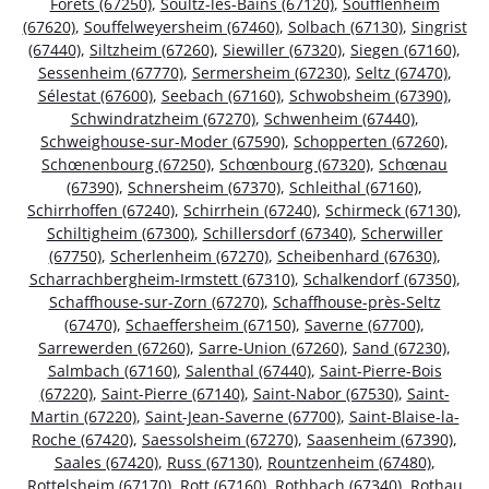
Forêts (67250)
,
Soultz-les-Bains (67120)
,
Soufflenheim
(67620)
,
Souffelweyersheim (67460)
,
Solbach (67130)
,
Singrist
(67440)
,
Siltzheim (67260)
,
Siewiller (67320)
,
Siegen (67160)
,
Sessenheim (67770)
,
Sermersheim (67230)
,
Seltz (67470)
,
Sélestat (67600)
,
Seebach (67160)
,
Schwobsheim (67390)
,
Schwindratzheim (67270)
,
Schwenheim (67440)
,
Schweighouse-sur-Moder (67590)
,
Schopperten (67260)
,
Schœnenbourg (67250)
,
Schœnbourg (67320)
,
Schœnau
(67390)
,
Schnersheim (67370)
,
Schleithal (67160)
,
Schirrhoffen (67240)
,
Schirrhein (67240)
,
Schirmeck (67130)
,
Schiltigheim (67300)
,
Schillersdorf (67340)
,
Scherwiller
(67750)
,
Scherlenheim (67270)
,
Scheibenhard (67630)
,
Scharrachbergheim-Irmstett (67310)
,
Schalkendorf (67350)
,
Schaffhouse-sur-Zorn (67270)
,
Schaffhouse-près-Seltz
(67470)
,
Schaeffersheim (67150)
,
Saverne (67700)
,
Sarrewerden (67260)
,
Sarre-Union (67260)
,
Sand (67230)
,
Salmbach (67160)
,
Salenthal (67440)
,
Saint-Pierre-Bois
(67220)
,
Saint-Pierre (67140)
,
Saint-Nabor (67530)
,
Saint-
Martin (67220)
,
Saint-Jean-Saverne (67700)
,
Saint-Blaise-la-
Roche (67420)
,
Saessolsheim (67270)
,
Saasenheim (67390)
,
Saales (67420)
,
Russ (67130)
,
Rountzenheim (67480)
,
Rottelsheim (67170)
,
Rott (67160)
,
Rothbach (67340)
,
Rothau