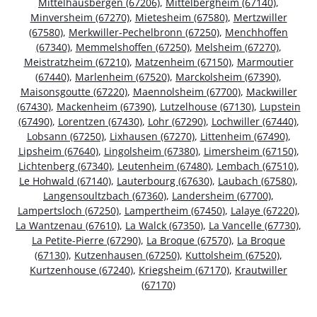
Mittelhausbergen (67206)
,
Mittelbergheim (67140)
,
Minversheim (67270)
,
Mietesheim (67580)
,
Mertzwiller
(67580)
,
Merkwiller-Pechelbronn (67250)
,
Menchhoffen
(67340)
,
Memmelshoffen (67250)
,
Melsheim (67270)
,
Meistratzheim (67210)
,
Matzenheim (67150)
,
Marmoutier
(67440)
,
Marlenheim (67520)
,
Marckolsheim (67390)
,
Maisonsgoutte (67220)
,
Maennolsheim (67700)
,
Mackwiller
(67430)
,
Mackenheim (67390)
,
Lutzelhouse (67130)
,
Lupstein
(67490)
,
Lorentzen (67430)
,
Lohr (67290)
,
Lochwiller (67440)
,
Lobsann (67250)
,
Lixhausen (67270)
,
Littenheim (67490)
,
Lipsheim (67640)
,
Lingolsheim (67380)
,
Limersheim (67150)
,
Lichtenberg (67340)
,
Leutenheim (67480)
,
Lembach (67510)
,
Le Hohwald (67140)
,
Lauterbourg (67630)
,
Laubach (67580)
,
Langensoultzbach (67360)
,
Landersheim (67700)
,
Lampertsloch (67250)
,
Lampertheim (67450)
,
Lalaye (67220)
,
La Wantzenau (67610)
,
La Walck (67350)
,
La Vancelle (67730)
,
La Petite-Pierre (67290)
,
La Broque (67570)
,
La Broque
(67130)
,
Kutzenhausen (67250)
,
Kuttolsheim (67520)
,
Kurtzenhouse (67240)
,
Kriegsheim (67170)
,
Krautwiller
(67170)