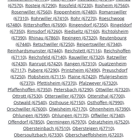
(67570)
,
Rosteig (67290)
,
Rossfeld (67230)
,
Rosheim (67560)
,
Rosenwiller (67560)
,
Roppenheim (67480)
,
Romanswiller
(67310)
,
Rohrwiller (67410)
,
Rohr (67270)
,
Roeschwoog
(67480)
,
Rittershoffen (67690)
,
Ringendorf (67350)
,
Ringeldorf
(67350)
,
Rimsdorf (67260)
,
Riedseltz (67160)
,
Richtolsheim
(67390)
,
Rhinau (67860)
,
Rexingen (67320)
,
Reutenbourg
(67440)
,
Retschwiller (67250)
,
Reipertswiller (67340)
,
Reinhardsmunster (67440)
,
Reichstett (67116)
,
Reichshoffen
(67110)
,
Reichsfeld (67140)
,
Rauwiller (67320)
,
Ratzwiller
(67430)
,
Ranrupt (67420)
,
Rangen (67310)
,
Quatzenheim
(67117)
,
Puberg (67290)
,
Printzheim (67490)
,
Preuschdorf
(67250)
,
Plobsheim (67115)
,
Plaine (67420)
,
Pfulgriesheim
(67370)
,
Pfettisheim (67370)
,
Pfalzweyer (67320)
,
Pfaffenhoffen (67350)
,
Petersbach (67290)
,
Ottwiller (67320)
,
Ottrott (67530)
,
Otterswiller (67700)
,
Ottersthal (67700)
,
Ostwald (67540)
,
Osthouse (67150)
,
Osthoffen (67990)
,
Orschwiller (67600)
,
Olwisheim (67170)
,
Ohnenheim (67390)
,
Ohlungen (67590)
,
Ohlungen (67170)
,
Offwiller (67340)
,
Offendorf (67850)
,
Oermingen (67970)
,
Odratzheim (67520)
,
Obersteinbach (67510)
,
Obersteigen (67710)
,
Obersoultzbach (67330)
,
Oberschaeffolsheim (67203)
,