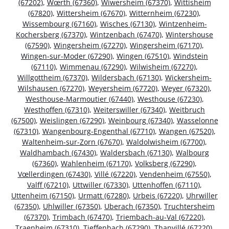
(67202)
,
Wœrth (67360)
,
Wiwersheim (67370)
,
Wittisheim
(67820)
,
Wittersheim (67670)
,
Witternheim (67230)
,
Wissembourg (67160)
,
Wisches (67130)
,
Wintzenheim-
Kochersberg (67370)
,
Wintzenbach (67470)
,
Wintershouse
(67590)
,
Wingersheim (67270)
,
Wingersheim (67170)
,
Wingen-sur-Moder (67290)
,
Wingen (67510)
,
Windstein
(67110)
,
Wimmenau (67290)
,
Wilwisheim (67270)
,
Willgottheim (67370)
,
Wildersbach (67130)
,
Wickersheim-
Wilshausen (67270)
,
Weyersheim (67720)
,
Weyer (67320)
,
Westhouse-Marmoutier (67440)
,
Westhouse (67230)
,
Westhoffen (67310)
,
Weiterswiller (67340)
,
Weitbruch
(67500)
,
Weislingen (67290)
,
Weinbourg (67340)
,
Wasselonne
(67310)
,
Wangenbourg-Engenthal (67710)
,
Wangen (67520)
,
Waltenheim-sur-Zorn (67670)
,
Waldolwisheim (67700)
,
Waldhambach (67430)
,
Waldersbach (67130)
,
Walbourg
(67360)
,
Wahlenheim (67170)
,
Volksberg (67290)
,
Vœllerdingen (67430)
,
Villé (67220)
,
Vendenheim (67550)
,
Valff (67210)
,
Uttwiller (67330)
,
Uttenhoffen (67110)
,
Uttenheim (67150)
,
Urmatt (67280)
,
Urbeis (67220)
,
Uhrwiller
(67350)
,
Uhlwiller (67350)
,
Uberach (67350)
,
Truchtersheim
(67370)
,
Trimbach (67470)
,
Triembach-au-Val (67220)
,
Traenheim (67310)
,
Tieffenbach (67290)
,
Thanvillé (67220)
,