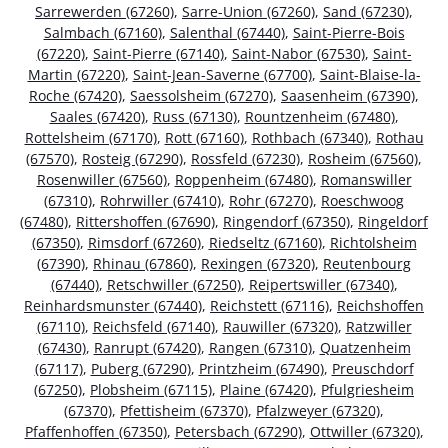
Sarrewerden (67260)
,
Sarre-Union (67260)
,
Sand (67230)
,
Salmbach (67160)
,
Salenthal (67440)
,
Saint-Pierre-Bois
(67220)
,
Saint-Pierre (67140)
,
Saint-Nabor (67530)
,
Saint-
Martin (67220)
,
Saint-Jean-Saverne (67700)
,
Saint-Blaise-la-
Roche (67420)
,
Saessolsheim (67270)
,
Saasenheim (67390)
,
Saales (67420)
,
Russ (67130)
,
Rountzenheim (67480)
,
Rottelsheim (67170)
,
Rott (67160)
,
Rothbach (67340)
,
Rothau
(67570)
,
Rosteig (67290)
,
Rossfeld (67230)
,
Rosheim (67560)
,
Rosenwiller (67560)
,
Roppenheim (67480)
,
Romanswiller
(67310)
,
Rohrwiller (67410)
,
Rohr (67270)
,
Roeschwoog
(67480)
,
Rittershoffen (67690)
,
Ringendorf (67350)
,
Ringeldorf
(67350)
,
Rimsdorf (67260)
,
Riedseltz (67160)
,
Richtolsheim
(67390)
,
Rhinau (67860)
,
Rexingen (67320)
,
Reutenbourg
(67440)
,
Retschwiller (67250)
,
Reipertswiller (67340)
,
Reinhardsmunster (67440)
,
Reichstett (67116)
,
Reichshoffen
(67110)
,
Reichsfeld (67140)
,
Rauwiller (67320)
,
Ratzwiller
(67430)
,
Ranrupt (67420)
,
Rangen (67310)
,
Quatzenheim
(67117)
,
Puberg (67290)
,
Printzheim (67490)
,
Preuschdorf
(67250)
,
Plobsheim (67115)
,
Plaine (67420)
,
Pfulgriesheim
(67370)
,
Pfettisheim (67370)
,
Pfalzweyer (67320)
,
Pfaffenhoffen (67350)
,
Petersbach (67290)
,
Ottwiller (67320)
,