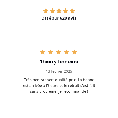
Basé sur
628 avis
Thierry Lemoine
13 février 2025
Très bon rapport qualité-prix. La benne
t
est arrivée à l’heure et le retrait s’est fait
ch
sans problème. Je recommande !