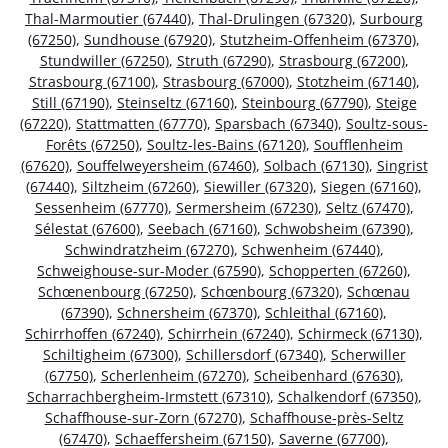
Thal-Marmoutier (67440)
,
Thal-Drulingen (67320)
,
Surbourg
(67250)
,
Sundhouse (67920)
,
Stutzheim-Offenheim (67370)
,
Stundwiller (67250)
,
Struth (67290)
,
Strasbourg (67200)
,
Strasbourg (67100)
,
Strasbourg (67000)
,
Stotzheim (67140)
,
Still (67190)
,
Steinseltz (67160)
,
Steinbourg (67790)
,
Steige
(67220)
,
Stattmatten (67770)
,
Sparsbach (67340)
,
Soultz-sous-
Forêts (67250)
,
Soultz-les-Bains (67120)
,
Soufflenheim
(67620)
,
Souffelweyersheim (67460)
,
Solbach (67130)
,
Singrist
(67440)
,
Siltzheim (67260)
,
Siewiller (67320)
,
Siegen (67160)
,
Sessenheim (67770)
,
Sermersheim (67230)
,
Seltz (67470)
,
Sélestat (67600)
,
Seebach (67160)
,
Schwobsheim (67390)
,
Schwindratzheim (67270)
,
Schwenheim (67440)
,
Schweighouse-sur-Moder (67590)
,
Schopperten (67260)
,
Schœnenbourg (67250)
,
Schœnbourg (67320)
,
Schœnau
(67390)
,
Schnersheim (67370)
,
Schleithal (67160)
,
Schirrhoffen (67240)
,
Schirrhein (67240)
,
Schirmeck (67130)
,
Schiltigheim (67300)
,
Schillersdorf (67340)
,
Scherwiller
(67750)
,
Scherlenheim (67270)
,
Scheibenhard (67630)
,
Scharrachbergheim-Irmstett (67310)
,
Schalkendorf (67350)
,
Schaffhouse-sur-Zorn (67270)
,
Schaffhouse-près-Seltz
(67470)
,
Schaeffersheim (67150)
,
Saverne (67700)
,