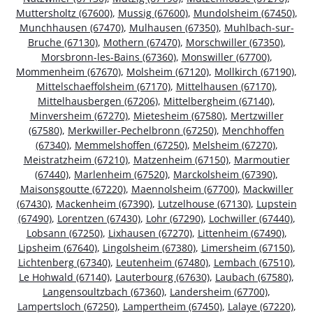
Muttersholtz (67600)
,
Mussig (67600)
,
Mundolsheim (67450)
,
Munchhausen (67470)
,
Mulhausen (67350)
,
Muhlbach-sur-
Bruche (67130)
,
Mothern (67470)
,
Morschwiller (67350)
,
Morsbronn-les-Bains (67360)
,
Monswiller (67700)
,
Mommenheim (67670)
,
Molsheim (67120)
,
Mollkirch (67190)
,
Mittelschaeffolsheim (67170)
,
Mittelhausen (67170)
,
Mittelhausbergen (67206)
,
Mittelbergheim (67140)
,
Minversheim (67270)
,
Mietesheim (67580)
,
Mertzwiller
(67580)
,
Merkwiller-Pechelbronn (67250)
,
Menchhoffen
(67340)
,
Memmelshoffen (67250)
,
Melsheim (67270)
,
Meistratzheim (67210)
,
Matzenheim (67150)
,
Marmoutier
(67440)
,
Marlenheim (67520)
,
Marckolsheim (67390)
,
Maisonsgoutte (67220)
,
Maennolsheim (67700)
,
Mackwiller
(67430)
,
Mackenheim (67390)
,
Lutzelhouse (67130)
,
Lupstein
(67490)
,
Lorentzen (67430)
,
Lohr (67290)
,
Lochwiller (67440)
,
Lobsann (67250)
,
Lixhausen (67270)
,
Littenheim (67490)
,
Lipsheim (67640)
,
Lingolsheim (67380)
,
Limersheim (67150)
,
Lichtenberg (67340)
,
Leutenheim (67480)
,
Lembach (67510)
,
Le Hohwald (67140)
,
Lauterbourg (67630)
,
Laubach (67580)
,
Langensoultzbach (67360)
,
Landersheim (67700)
,
Lampertsloch (67250)
,
Lampertheim (67450)
,
Lalaye (67220)
,