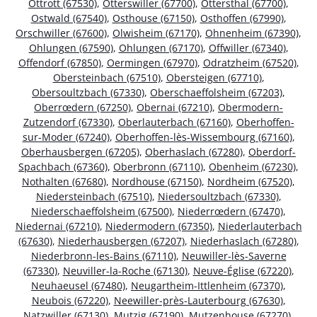
Ottrott (67530)
,
Otterswiller (67700)
,
Ottersthal (67700)
,
Ostwald (67540)
,
Osthouse (67150)
,
Osthoffen (67990)
,
Orschwiller (67600)
,
Olwisheim (67170)
,
Ohnenheim (67390)
,
Ohlungen (67590)
,
Ohlungen (67170)
,
Offwiller (67340)
,
Offendorf (67850)
,
Oermingen (67970)
,
Odratzheim (67520)
,
Obersteinbach (67510)
,
Obersteigen (67710)
,
Obersoultzbach (67330)
,
Oberschaeffolsheim (67203)
,
Oberrœdern (67250)
,
Obernai (67210)
,
Obermodern-
Zutzendorf (67330)
,
Oberlauterbach (67160)
,
Oberhoffen-
sur-Moder (67240)
,
Oberhoffen-lès-Wissembourg (67160)
,
Oberhausbergen (67205)
,
Oberhaslach (67280)
,
Oberdorf-
Spachbach (67360)
,
Oberbronn (67110)
,
Obenheim (67230)
,
Nothalten (67680)
,
Nordhouse (67150)
,
Nordheim (67520)
,
Niedersteinbach (67510)
,
Niedersoultzbach (67330)
,
Niederschaeffolsheim (67500)
,
Niederrœdern (67470)
,
Niedernai (67210)
,
Niedermodern (67350)
,
Niederlauterbach
(67630)
,
Niederhausbergen (67207)
,
Niederhaslach (67280)
,
Niederbronn-les-Bains (67110)
,
Neuwiller-lès-Saverne
(67330)
,
Neuviller-la-Roche (67130)
,
Neuve-Église (67220)
,
Neuhaeusel (67480)
,
Neugartheim-Ittlenheim (67370)
,
Neubois (67220)
,
Neewiller-près-Lauterbourg (67630)
,
Natzwiller (67130)
,
Mutzig (67190)
,
Mutzenhouse (67270)
,