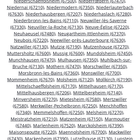
Niederschaeffolsheim (67500)
,
Niederrœdern (67470)
,
Niedernai (67210)
,
Niedermodern (67350)
,
Niederlauterbach
(67630)
,
Niederhausbergen (67207)
,
Niederhaslach (67280)
,
Niederbronn-les-Bains (67110)
,
Neuwiller-lès-Saverne
(67330)
,
Neuviller-la-Roche (67130)
,
Neuve-Église (67220)
,
Neuhaeusel (67480)
,
Neugartheim-Ittlenheim (67370)
,
Neubois (67220)
,
Neewiller-près-Lauterbourg (67630)
,
Natzwiller (67130)
,
Mutzig (67190)
,
Mutzenhouse (67270)
,
Muttersholtz (67600)
,
Mussig (67600)
,
Mundolsheim (67450)
,
Munchhausen (67470)
,
Mulhausen (67350)
,
Muhlbach-sur-
Bruche (67130)
,
Mothern (67470)
,
Morschwiller (67350)
,
Morsbronn-les-Bains (67360)
,
Monswiller (67700)
,
Mommenheim (67670)
,
Molsheim (67120)
,
Mollkirch (67190)
,
Mittelschaeffolsheim (67170)
,
Mittelhausen (67170)
,
Mittelhausbergen (67206)
,
Mittelbergheim (67140)
,
Minversheim (67270)
,
Mietesheim (67580)
,
Mertzwiller
(67580)
,
Merkwiller-Pechelbronn (67250)
,
Menchhoffen
(67340)
,
Memmelshoffen (67250)
,
Melsheim (67270)
,
Meistratzheim (67210)
,
Matzenheim (67150)
,
Marmoutier
(67440)
,
Marlenheim (67520)
,
Marckolsheim (67390)
,
Maisonsgoutte (67220)
,
Maennolsheim (67700)
,
Mackwiller
(67430)
,
Mackenheim (67390)
,
Lutzelhouse (67130)
,
Lupstein