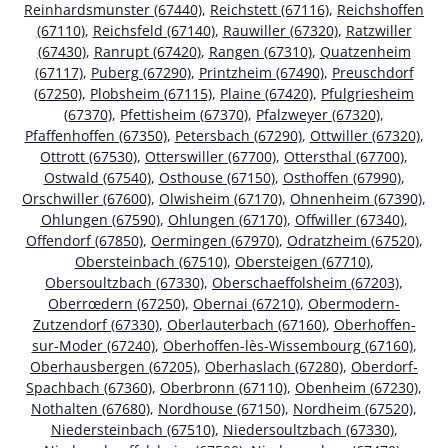
Reinhardsmunster (67440)
,
Reichstett (67116)
,
Reichshoffen
(67110)
,
Reichsfeld (67140)
,
Rauwiller (67320)
,
Ratzwiller
(67430)
,
Ranrupt (67420)
,
Rangen (67310)
,
Quatzenheim
(67117)
,
Puberg (67290)
,
Printzheim (67490)
,
Preuschdorf
(67250)
,
Plobsheim (67115)
,
Plaine (67420)
,
Pfulgriesheim
(67370)
,
Pfettisheim (67370)
,
Pfalzweyer (67320)
,
Pfaffenhoffen (67350)
,
Petersbach (67290)
,
Ottwiller (67320)
,
Ottrott (67530)
,
Otterswiller (67700)
,
Ottersthal (67700)
,
Ostwald (67540)
,
Osthouse (67150)
,
Osthoffen (67990)
,
Orschwiller (67600)
,
Olwisheim (67170)
,
Ohnenheim (67390)
,
Ohlungen (67590)
,
Ohlungen (67170)
,
Offwiller (67340)
,
Offendorf (67850)
,
Oermingen (67970)
,
Odratzheim (67520)
,
Obersteinbach (67510)
,
Obersteigen (67710)
,
Obersoultzbach (67330)
,
Oberschaeffolsheim (67203)
,
Oberrœdern (67250)
,
Obernai (67210)
,
Obermodern-
Zutzendorf (67330)
,
Oberlauterbach (67160)
,
Oberhoffen-
sur-Moder (67240)
,
Oberhoffen-lès-Wissembourg (67160)
,
Oberhausbergen (67205)
,
Oberhaslach (67280)
,
Oberdorf-
Spachbach (67360)
,
Oberbronn (67110)
,
Obenheim (67230)
,
Nothalten (67680)
,
Nordhouse (67150)
,
Nordheim (67520)
,
Niedersteinbach (67510)
,
Niedersoultzbach (67330)
,