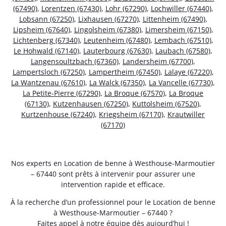
(67490)
,
Lorentzen (67430)
,
Lohr (67290)
,
Lochwiller (67440)
,
Lobsann (67250)
,
Lixhausen (67270)
,
Littenheim (67490)
,
Lipsheim (67640)
,
Lingolsheim (67380)
,
Limersheim (67150)
,
Lichtenberg (67340)
,
Leutenheim (67480)
,
Lembach (67510)
,
Le Hohwald (67140)
,
Lauterbourg (67630)
,
Laubach (67580)
,
Langensoultzbach (67360)
,
Landersheim (67700)
,
Lampertsloch (67250)
,
Lampertheim (67450)
,
Lalaye (67220)
,
La Wantzenau (67610)
,
La Walck (67350)
,
La Vancelle (67730)
,
La Petite-Pierre (67290)
,
La Broque (67570)
,
La Broque
(67130)
,
Kutzenhausen (67250)
,
Kuttolsheim (67520)
,
Kurtzenhouse (67240)
,
Kriegsheim (67170)
,
Krautwiller
(67170)
Nos experts en Location de benne à Westhouse-Marmoutier
– 67440 sont prêts à intervenir pour assurer une
intervention rapide et efficace.
À la recherche d’un professionnel pour le Location de benne
à Westhouse-Marmoutier – 67440 ?
Faites appel à notre équipe dès aujourd’hui !