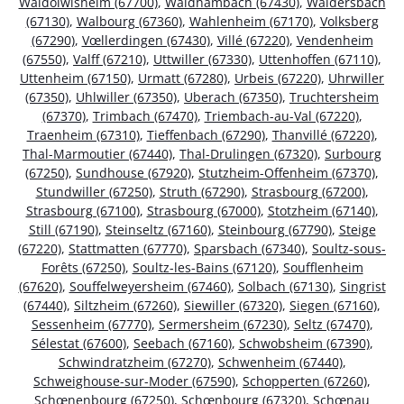
Waldolwisheim (67700)
,
Waldhambach (67430)
,
Waldersbach
(67130)
,
Walbourg (67360)
,
Wahlenheim (67170)
,
Volksberg
(67290)
,
Vœllerdingen (67430)
,
Villé (67220)
,
Vendenheim
(67550)
,
Valff (67210)
,
Uttwiller (67330)
,
Uttenhoffen (67110)
,
Uttenheim (67150)
,
Urmatt (67280)
,
Urbeis (67220)
,
Uhrwiller
(67350)
,
Uhlwiller (67350)
,
Uberach (67350)
,
Truchtersheim
(67370)
,
Trimbach (67470)
,
Triembach-au-Val (67220)
,
Traenheim (67310)
,
Tieffenbach (67290)
,
Thanvillé (67220)
,
Thal-Marmoutier (67440)
,
Thal-Drulingen (67320)
,
Surbourg
(67250)
,
Sundhouse (67920)
,
Stutzheim-Offenheim (67370)
,
Stundwiller (67250)
,
Struth (67290)
,
Strasbourg (67200)
,
Strasbourg (67100)
,
Strasbourg (67000)
,
Stotzheim (67140)
,
Still (67190)
,
Steinseltz (67160)
,
Steinbourg (67790)
,
Steige
(67220)
,
Stattmatten (67770)
,
Sparsbach (67340)
,
Soultz-sous-
Forêts (67250)
,
Soultz-les-Bains (67120)
,
Soufflenheim
(67620)
,
Souffelweyersheim (67460)
,
Solbach (67130)
,
Singrist
(67440)
,
Siltzheim (67260)
,
Siewiller (67320)
,
Siegen (67160)
,
Sessenheim (67770)
,
Sermersheim (67230)
,
Seltz (67470)
,
Sélestat (67600)
,
Seebach (67160)
,
Schwobsheim (67390)
,
Schwindratzheim (67270)
,
Schwenheim (67440)
,
Schweighouse-sur-Moder (67590)
,
Schopperten (67260)
,
Schœnenbourg (67250)
,
Schœnbourg (67320)
,
Schœnau