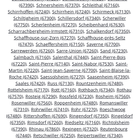
(67390)
,
Schnersheim (67370)
,
Schleithal (67160)
,
Schirrhoffen (67240)
,
Schirrhein (67240)
,
Schirmeck (67130)
,
Schiltigheim (67300)
,
Schillersdorf (67340)
,
Scherwiller
(67750)
,
Scherlenheim (67270)
,
Scheibenhard (67630)
,
Scharrachbergheim-Irmstett (67310)
,
Schalkendorf (67350)
,
Schaffhouse-sur-Zorn (67270)
,
Schaffhouse-près-Seltz
(67470)
,
Schaeffersheim (67150)
,
Saverne (67700)
,
Sarrewerden (67260)
,
Sarre-Union (67260)
,
Sand (67230)
,
Salmbach (67160)
,
Salenthal (67440)
,
Saint-Pierre-Bois
(67220)
,
Saint-Pierre (67140)
,
Saint-Nabor (67530)
,
Saint-
Martin (67220)
,
Saint-Jean-Saverne (67700)
,
Saint-Blaise-la-
Roche (67420)
,
Saessolsheim (67270)
,
Saasenheim (67390)
,
Saales (67420)
,
Russ (67130)
,
Rountzenheim (67480)
,
Rottelsheim (67170)
,
Rott (67160)
,
Rothbach (67340)
,
Rothau
(67570)
,
Rosteig (67290)
,
Rossfeld (67230)
,
Rosheim (67560)
,
Rosenwiller (67560)
,
Roppenheim (67480)
,
Romanswiller
(67310)
,
Rohrwiller (67410)
,
Rohr (67270)
,
Roeschwoog
(67480)
,
Rittershoffen (67690)
,
Ringendorf (67350)
,
Ringeldorf
(67350)
,
Rimsdorf (67260)
,
Riedseltz (67160)
,
Richtolsheim
(67390)
,
Rhinau (67860)
,
Rexingen (67320)
,
Reutenbourg
(67440)
,
Retschwiller (67250)
,
Reipertswiller (67340)
,