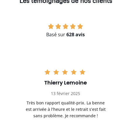
Les témoignages de nos clients
Basé sur
628 avis
Thierry Lemoine
13 février 2025
Très bon rapport qualité-prix. La benne
t
est arrivée à l’heure et le retrait s’est fait
ch
sans problème. Je recommande !