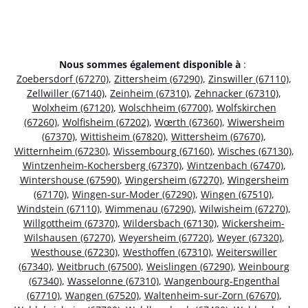
Nous sommes également disponible à
:
Zoebersdorf (67270)
,
Zittersheim (67290)
,
Zinswiller (67110)
,
Zellwiller (67140)
,
Zeinheim (67310)
,
Zehnacker (67310)
,
Wolxheim (67120)
,
Wolschheim (67700)
,
Wolfskirchen
(67260)
,
Wolfisheim (67202)
,
Wœrth (67360)
,
Wiwersheim
(67370)
,
Wittisheim (67820)
,
Wittersheim (67670)
,
Witternheim (67230)
,
Wissembourg (67160)
,
Wisches (67130)
,
Wintzenheim-Kochersberg (67370)
,
Wintzenbach (67470)
,
Wintershouse (67590)
,
Wingersheim (67270)
,
Wingersheim
(67170)
,
Wingen-sur-Moder (67290)
,
Wingen (67510)
,
Windstein (67110)
,
Wimmenau (67290)
,
Wilwisheim (67270)
,
Willgottheim (67370)
,
Wildersbach (67130)
,
Wickersheim-
Wilshausen (67270)
,
Weyersheim (67720)
,
Weyer (67320)
,
Westhouse (67230)
,
Westhoffen (67310)
,
Weiterswiller
(67340)
,
Weitbruch (67500)
,
Weislingen (67290)
,
Weinbourg
(67340)
,
Wasselonne (67310)
,
Wangenbourg-Engenthal
(67710)
,
Wangen (67520)
,
Waltenheim-sur-Zorn (67670)
,