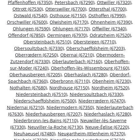
Pfaffenhoffen (67350)
,
Petersbach (67290)
,
Ottwiller (67320)
,
Ottrott (67530)
,
Otterswiller (67700)
,
Ottersthal (67700)
,
Ostwald (67540)
,
Osthouse (67150)
,
Osthoffen (67990)
,
Orschwiller (67600)
,
Olwisheim (67170)
,
Ohnenheim (67390)
,
Ohlungen (67590)
,
Ohlungen (67170)
,
Offwiller (67340)
,
Offendorf (67850)
,
Oermingen (67970)
,
Odratzheim (67520)
,
Obersteinbach (67510)
,
Obersteigen (67710)
,
Obersoultzbach (67330)
,
Oberschaeffolsheim (67203)
,
Oberrœdern (67250)
,
Obernai (67210)
,
Obermodern-
Zutzendorf (67330)
,
Oberlauterbach (67160)
,
Oberhoffen-
sur-Moder (67240)
,
Oberhoffen-lès-Wissembourg (67160)
,
Oberhausbergen (67205)
,
Oberhaslach (67280)
,
Oberdorf-
Spachbach (67360)
,
Oberbronn (67110)
,
Obenheim (67230)
,
Nothalten (67680)
,
Nordhouse (67150)
,
Nordheim (67520)
,
Niedersteinbach (67510)
,
Niedersoultzbach (67330)
,
Niederschaeffolsheim (67500)
,
Niederrœdern (67470)
,
Niedernai (67210)
,
Niedermodern (67350)
,
Niederlauterbach
(67630)
,
Niederhausbergen (67207)
,
Niederhaslach (67280)
,
Niederbronn-les-Bains (67110)
,
Neuwiller-lès-Saverne
(67330)
,
Neuviller-la-Roche (67130)
,
Neuve-Église (67220)
,
Neuhaeusel (67480)
,
Neugartheim-Ittlenheim (67370)
,