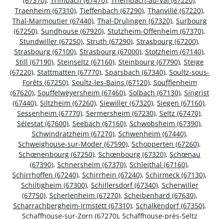
(67370)
,
Trimbach (67470)
,
Triembach-au-Val (67220)
,
Traenheim (67310)
,
Tieffenbach (67290)
,
Thanvillé (67220)
,
Thal-Marmoutier (67440)
,
Thal-Drulingen (67320)
,
Surbourg
(67250)
,
Sundhouse (67920)
,
Stutzheim-Offenheim (67370)
,
Stundwiller (67250)
,
Struth (67290)
,
Strasbourg (67200)
,
Strasbourg (67100)
,
Strasbourg (67000)
,
Stotzheim (67140)
,
Still (67190)
,
Steinseltz (67160)
,
Steinbourg (67790)
,
Steige
(67220)
,
Stattmatten (67770)
,
Sparsbach (67340)
,
Soultz-sous-
Forêts (67250)
,
Soultz-les-Bains (67120)
,
Soufflenheim
(67620)
,
Souffelweyersheim (67460)
,
Solbach (67130)
,
Singrist
(67440)
,
Siltzheim (67260)
,
Siewiller (67320)
,
Siegen (67160)
,
Sessenheim (67770)
,
Sermersheim (67230)
,
Seltz (67470)
,
Sélestat (67600)
,
Seebach (67160)
,
Schwobsheim (67390)
,
Schwindratzheim (67270)
,
Schwenheim (67440)
,
Schweighouse-sur-Moder (67590)
,
Schopperten (67260)
,
Schœnenbourg (67250)
,
Schœnbourg (67320)
,
Schœnau
(67390)
,
Schnersheim (67370)
,
Schleithal (67160)
,
Schirrhoffen (67240)
,
Schirrhein (67240)
,
Schirmeck (67130)
,
Schiltigheim (67300)
,
Schillersdorf (67340)
,
Scherwiller
(67750)
,
Scherlenheim (67270)
,
Scheibenhard (67630)
,
Scharrachbergheim-Irmstett (67310)
,
Schalkendorf (67350)
,
Schaffhouse-sur-Zorn (67270)
,
Schaffhouse-près-Seltz