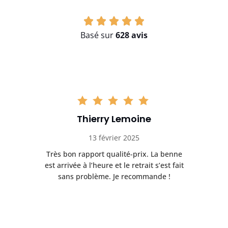
Basé sur
628 avis
Thierry Lemoine
13 février 2025
Très bon rapport qualité-prix. La benne
t
est arrivée à l’heure et le retrait s’est fait
ch
sans problème. Je recommande !