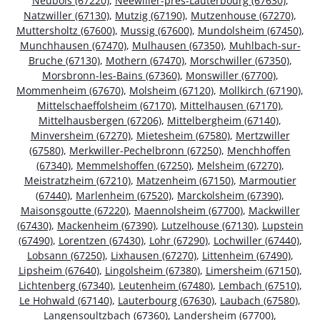
Neubois (67220)
,
Neewiller-près-Lauterbourg (67630)
,
Natzwiller (67130)
,
Mutzig (67190)
,
Mutzenhouse (67270)
,
Muttersholtz (67600)
,
Mussig (67600)
,
Mundolsheim (67450)
,
Munchhausen (67470)
,
Mulhausen (67350)
,
Muhlbach-sur-
Bruche (67130)
,
Mothern (67470)
,
Morschwiller (67350)
,
Morsbronn-les-Bains (67360)
,
Monswiller (67700)
,
Mommenheim (67670)
,
Molsheim (67120)
,
Mollkirch (67190)
,
Mittelschaeffolsheim (67170)
,
Mittelhausen (67170)
,
Mittelhausbergen (67206)
,
Mittelbergheim (67140)
,
Minversheim (67270)
,
Mietesheim (67580)
,
Mertzwiller
(67580)
,
Merkwiller-Pechelbronn (67250)
,
Menchhoffen
(67340)
,
Memmelshoffen (67250)
,
Melsheim (67270)
,
Meistratzheim (67210)
,
Matzenheim (67150)
,
Marmoutier
(67440)
,
Marlenheim (67520)
,
Marckolsheim (67390)
,
Maisonsgoutte (67220)
,
Maennolsheim (67700)
,
Mackwiller
(67430)
,
Mackenheim (67390)
,
Lutzelhouse (67130)
,
Lupstein
(67490)
,
Lorentzen (67430)
,
Lohr (67290)
,
Lochwiller (67440)
,
Lobsann (67250)
,
Lixhausen (67270)
,
Littenheim (67490)
,
Lipsheim (67640)
,
Lingolsheim (67380)
,
Limersheim (67150)
,
Lichtenberg (67340)
,
Leutenheim (67480)
,
Lembach (67510)
,
Le Hohwald (67140)
,
Lauterbourg (67630)
,
Laubach (67580)
,
Langensoultzbach (67360)
,
Landersheim (67700)
,