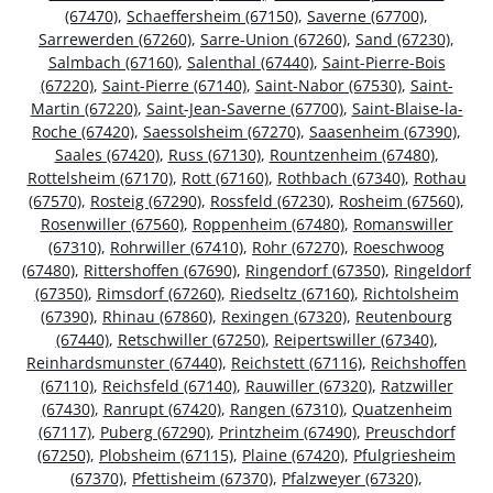
(67470)
,
Schaeffersheim (67150)
,
Saverne (67700)
,
Sarrewerden (67260)
,
Sarre-Union (67260)
,
Sand (67230)
,
Salmbach (67160)
,
Salenthal (67440)
,
Saint-Pierre-Bois
(67220)
,
Saint-Pierre (67140)
,
Saint-Nabor (67530)
,
Saint-
Martin (67220)
,
Saint-Jean-Saverne (67700)
,
Saint-Blaise-la-
Roche (67420)
,
Saessolsheim (67270)
,
Saasenheim (67390)
,
Saales (67420)
,
Russ (67130)
,
Rountzenheim (67480)
,
Rottelsheim (67170)
,
Rott (67160)
,
Rothbach (67340)
,
Rothau
(67570)
,
Rosteig (67290)
,
Rossfeld (67230)
,
Rosheim (67560)
,
Rosenwiller (67560)
,
Roppenheim (67480)
,
Romanswiller
(67310)
,
Rohrwiller (67410)
,
Rohr (67270)
,
Roeschwoog
(67480)
,
Rittershoffen (67690)
,
Ringendorf (67350)
,
Ringeldorf
(67350)
,
Rimsdorf (67260)
,
Riedseltz (67160)
,
Richtolsheim
(67390)
,
Rhinau (67860)
,
Rexingen (67320)
,
Reutenbourg
(67440)
,
Retschwiller (67250)
,
Reipertswiller (67340)
,
Reinhardsmunster (67440)
,
Reichstett (67116)
,
Reichshoffen
(67110)
,
Reichsfeld (67140)
,
Rauwiller (67320)
,
Ratzwiller
(67430)
,
Ranrupt (67420)
,
Rangen (67310)
,
Quatzenheim
(67117)
,
Puberg (67290)
,
Printzheim (67490)
,
Preuschdorf
(67250)
,
Plobsheim (67115)
,
Plaine (67420)
,
Pfulgriesheim
(67370)
,
Pfettisheim (67370)
,
Pfalzweyer (67320)
,