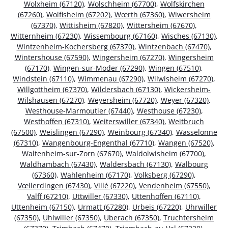
Wolxheim (67120)
,
Wolschheim (67700)
,
Wolfskirchen
(67260)
,
Wolfisheim (67202)
,
Wœrth (67360)
,
Wiwersheim
(67370)
,
Wittisheim (67820)
,
Wittersheim (67670)
,
Witternheim (67230)
,
Wissembourg (67160)
,
Wisches (67130)
,
Wintzenheim-Kochersberg (67370)
,
Wintzenbach (67470)
,
Wintershouse (67590)
,
Wingersheim (67270)
,
Wingersheim
(67170)
,
Wingen-sur-Moder (67290)
,
Wingen (67510)
,
Windstein (67110)
,
Wimmenau (67290)
,
Wilwisheim (67270)
,
Willgottheim (67370)
,
Wildersbach (67130)
,
Wickersheim-
Wilshausen (67270)
,
Weyersheim (67720)
,
Weyer (67320)
,
Westhouse-Marmoutier (67440)
,
Westhouse (67230)
,
Westhoffen (67310)
,
Weiterswiller (67340)
,
Weitbruch
(67500)
,
Weislingen (67290)
,
Weinbourg (67340)
,
Wasselonne
(67310)
,
Wangenbourg-Engenthal (67710)
,
Wangen (67520)
,
Waltenheim-sur-Zorn (67670)
,
Waldolwisheim (67700)
,
Waldhambach (67430)
,
Waldersbach (67130)
,
Walbourg
(67360)
,
Wahlenheim (67170)
,
Volksberg (67290)
,
Vœllerdingen (67430)
,
Villé (67220)
,
Vendenheim (67550)
,
Valff (67210)
,
Uttwiller (67330)
,
Uttenhoffen (67110)
,
Uttenheim (67150)
,
Urmatt (67280)
,
Urbeis (67220)
,
Uhrwiller
(67350)
,
Uhlwiller (67350)
,
Uberach (67350)
,
Truchtersheim