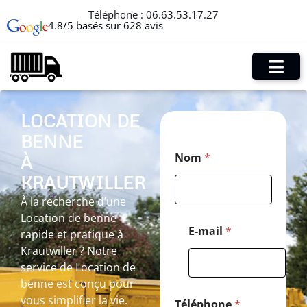
Téléphone :
06.63.53.17.27
4.8/5 basés sur 628 avis
LOCATION DE
BENNE
T
Nom
*
À
é
l
KRAUTWILLER
é
p
À la recherche d’une
h
Location de benne
o
E-mail
*
rapide et pratique à
n
Krautwiller ? Notre
e
T
service de Location de
é
benne est conçu pour
l
vous simplifier la vie.
é
Téléphone
*