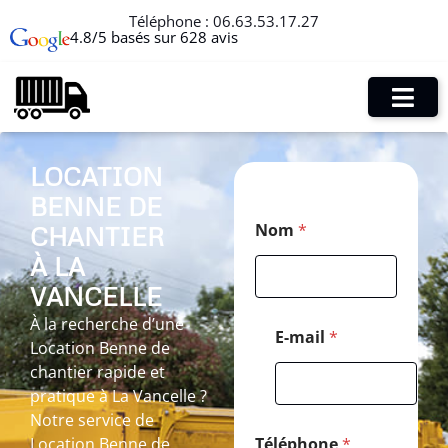
Téléphone :
06.63.53.17.27
4.8/5 basés sur 628 avis
LOCATION
BENNE DE
E
Nom
*
CHANTIER
-
m
À LA
a
i
VANCELLE
l
À la recherche d’une
E
E-mail
*
Location Benne de
-
m
chantier rapide et
a
pratique à La Vancelle ?
i
Notre service de
l
*
Location Benne de
Téléphone
*