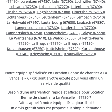
(67490)
,
Lorentzen (67430)
,
Lohr (67290)
,
Lochwiller (67440)
,
Lobsann (67250)
,
Lixhausen (67270)
,
Littenheim (67490)
,
Lipsheim (67640)
,
Lingolsheim (67380)
,
Limersheim (67150)
,
Lichtenberg (67340)
,
Leutenheim (67480)
,
Lembach (67510)
,
Le Hohwald (67140)
,
Lauterbourg (67630)
,
Laubach (67580)
,
Langensoultzbach (67360)
,
Landersheim (67700)
,
Lampertsloch (67250)
,
Lampertheim (67450)
,
Lalaye (67220)
,
La Wantzenau (67610)
,
La Walck (67350)
,
La Petite-Pierre
(67290)
,
La Broque (67570)
,
La Broque (67130)
,
Kutzenhausen (67250)
,
Kuttolsheim (67520)
,
Kurtzenhouse
(67240)
,
Kriegsheim (67170)
,
Krautwiller (67170)
Notre équipe spécialisée en Location Benne de chantier à La
Vancelle – 67730 sont à votre écoute pour vous offrir un
service de qualité.
Besoin d’une intervention rapide et efficace pour Location
Benne de chantier à La Vancelle – 67730 ?
Faites appel à notre équipe dès aujourd’hui !
Un devis gratuit vous est proposé sur simple demande.