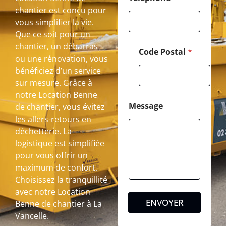
chantier est conçu pour
vous simplifier la vie.
Que ce soit pour un
chantier, un débarras
Code Postal
*
ou une rénovation, vous
bénéficiez d’un service
sur mesure. Grâce à
notre Location Benne
Message
de chantier, vous évitez
les allers-retours en
déchetterie. La
logistique est simplifiée
pour vous offrir un
maximum de confort.
Choisissez la tranquillité
avec notre Location
ENVOYER
Benne de chantier à La
Vancelle.