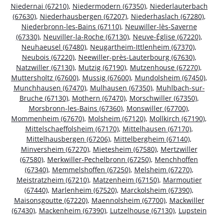
Niedernai (67210)
,
Niedermodern (67350)
,
Niederlauterbach
(67630)
,
Niederhausbergen (67207)
,
Niederhaslach (67280)
,
Niederbronn-les-Bains (67110)
,
Neuwiller-lès-Saverne
(67330)
,
Neuviller-la-Roche (67130)
,
Neuve-Église (67220)
,
Neuhaeusel (67480)
,
Neugartheim-Ittlenheim (67370)
,
Neubois (67220)
,
Neewiller-près-Lauterbourg (67630)
,
Natzwiller (67130)
,
Mutzig (67190)
,
Mutzenhouse (67270)
,
Muttersholtz (67600)
,
Mussig (67600)
,
Mundolsheim (67450)
,
Munchhausen (67470)
,
Mulhausen (67350)
,
Muhlbach-sur-
Bruche (67130)
,
Mothern (67470)
,
Morschwiller (67350)
,
Morsbronn-les-Bains (67360)
,
Monswiller (67700)
,
Mommenheim (67670)
,
Molsheim (67120)
,
Mollkirch (67190)
,
Mittelschaeffolsheim (67170)
,
Mittelhausen (67170)
,
Mittelhausbergen (67206)
,
Mittelbergheim (67140)
,
Minversheim (67270)
,
Mietesheim (67580)
,
Mertzwiller
(67580)
,
Merkwiller-Pechelbronn (67250)
,
Menchhoffen
(67340)
,
Memmelshoffen (67250)
,
Melsheim (67270)
,
Meistratzheim (67210)
,
Matzenheim (67150)
,
Marmoutier
(67440)
,
Marlenheim (67520)
,
Marckolsheim (67390)
,
Maisonsgoutte (67220)
,
Maennolsheim (67700)
,
Mackwiller
(67430)
,
Mackenheim (67390)
,
Lutzelhouse (67130)
,
Lupstein