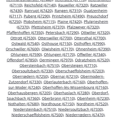
(67110)
,
Reichsfeld (67140)
,
Rauwiller (67320)
,
Ratzwiller
(67430)
,
Ranrupt (67420)
,
Rangen (67310)
,
Quatzenheim
(67117)
,
Puberg (67290)
,
Printzheim (67490)
,
Preuschdorf
(67250)
,
Plobsheim (67115)
,
Plaine (67420)
,
Pfulgriesheim
(67370)
,
Pfettisheim (67370)
,
Pfalzweyer (67320)
,
Pfaffenhoffen (67350)
,
Petersbach (67290)
,
Ottwiller (67320)
,
Ottrott (67530)
,
Otterswiller (67700)
,
Ottersthal (67700)
,
Ostwald (67540)
,
Osthouse (67150)
,
Osthoffen (67990)
,
Orschwiller (67600)
,
Olwisheim (67170)
,
Ohnenheim (67390)
,
Ohlungen (67590)
,
Ohlungen (67170)
,
Offwiller (67340)
,
Offendorf (67850)
,
Oermingen (67970)
,
Odratzheim (67520)
,
Obersteinbach (67510)
,
Obersteigen (67710)
,
Obersoultzbach (67330)
,
Oberschaeffolsheim (67203)
,
Oberrœdern (67250)
,
Obernai (67210)
,
Obermodern-
Zutzendorf (67330)
,
Oberlauterbach (67160)
,
Oberhoffen-
sur-Moder (67240)
,
Oberhoffen-lès-Wissembourg (67160)
,
Oberhausbergen (67205)
,
Oberhaslach (67280)
,
Oberdorf-
Spachbach (67360)
,
Oberbronn (67110)
,
Obenheim (67230)
,
Nothalten (67680)
,
Nordhouse (67150)
,
Nordheim (67520)
,
Niedersteinbach (67510)
,
Niedersoultzbach (67330)
,
Niederschaeffolsheim (67500)
,
Niederrœdern (67470)
,