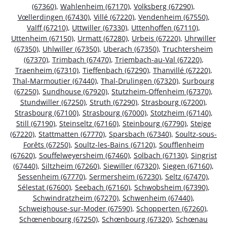
(67360)
,
Wahlenheim (67170)
,
Volksberg (67290)
,
Vœllerdingen (67430)
,
Villé (67220)
,
Vendenheim (67550)
,
Valff (67210)
,
Uttwiller (67330)
,
Uttenhoffen (67110)
,
Uttenheim (67150)
,
Urmatt (67280)
,
Urbeis (67220)
,
Uhrwiller
(67350)
,
Uhlwiller (67350)
,
Uberach (67350)
,
Truchtersheim
(67370)
,
Trimbach (67470)
,
Triembach-au-Val (67220)
,
Traenheim (67310)
,
Tieffenbach (67290)
,
Thanvillé (67220)
,
Thal-Marmoutier (67440)
,
Thal-Drulingen (67320)
,
Surbourg
(67250)
,
Sundhouse (67920)
,
Stutzheim-Offenheim (67370)
,
Stundwiller (67250)
,
Struth (67290)
,
Strasbourg (67200)
,
Strasbourg (67100)
,
Strasbourg (67000)
,
Stotzheim (67140)
,
Still (67190)
,
Steinseltz (67160)
,
Steinbourg (67790)
,
Steige
(67220)
,
Stattmatten (67770)
,
Sparsbach (67340)
,
Soultz-sous-
Forêts (67250)
,
Soultz-les-Bains (67120)
,
Soufflenheim
(67620)
,
Souffelweyersheim (67460)
,
Solbach (67130)
,
Singrist
(67440)
,
Siltzheim (67260)
,
Siewiller (67320)
,
Siegen (67160)
,
Sessenheim (67770)
,
Sermersheim (67230)
,
Seltz (67470)
,
Sélestat (67600)
,
Seebach (67160)
,
Schwobsheim (67390)
,
Schwindratzheim (67270)
,
Schwenheim (67440)
,
Schweighouse-sur-Moder (67590)
,
Schopperten (67260)
,
Schœnenbourg (67250)
,
Schœnbourg (67320)
,
Schœnau