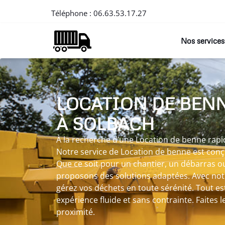
Téléphone :
06.63.53.17.27
Nos services
LOCATION DE BEN
À SOLBACH
À la recherche d’une Location de benne rapi
Notre service de Location de benne est conçu
Que ce soit pour un chantier, un débarras o
proposons des solutions adaptées. Avec not
gérez vos déchets en toute sérénité. Tout e
expérience fluide et sans contrainte. Faites le 
proximité.