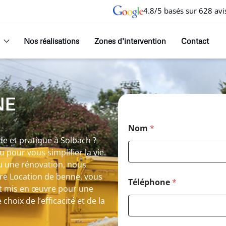
4.8/5 basés sur 628 avi
Nos réalisations
Zones d’intervention
Contact
NE
Nom
*
de et pratique à Solbach ?
 pour vous simplifier la vie.
u une rénovation, nous
re Location de benne, vous
Téléphone
*
st mis en œuvre pour une
choix de l’efficacité et de la