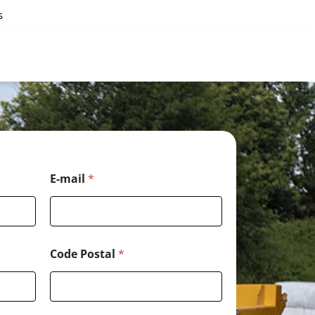
s
*
E-mail
*
*
*
Code Postal
*