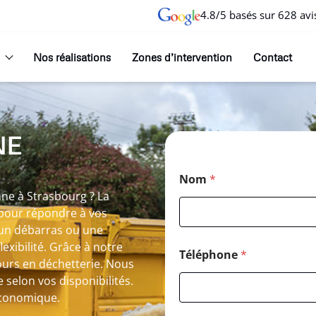
4.8/5 basés sur 628 avi
Nos réalisations
Zones d’intervention
Contact
NE
Nom
*
nne à Strasbourg ? La
pour répondre à vos
, un débarras ou une
xibilité. Grâce à notre
Téléphone
*
tours en déchetterie. Nous
e selon vos disponibilités.
économique.