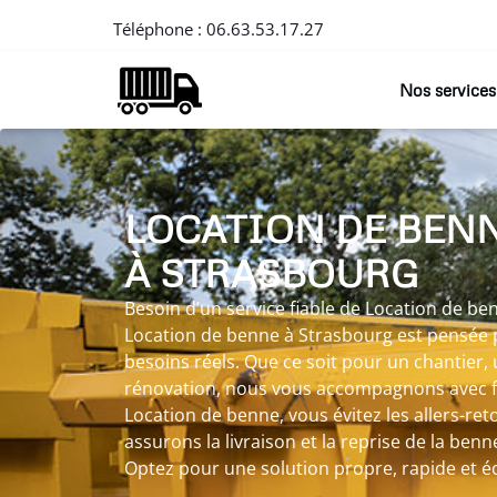
Téléphone :
06.63.53.17.27
Nos services
LOCATION DE BEN
À STRASBOURG
Besoin d’un service fiable de Location de be
Location de benne à Strasbourg est pensée 
besoins réels. Que ce soit pour un chantier
rénovation, nous vous accompagnons avec fle
Location de benne, vous évitez les allers-re
assurons la livraison et la reprise de la benn
Optez pour une solution propre, rapide et 