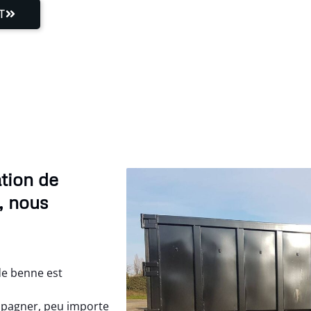
T
tion de
, nous
de benne est
mpagner, peu importe