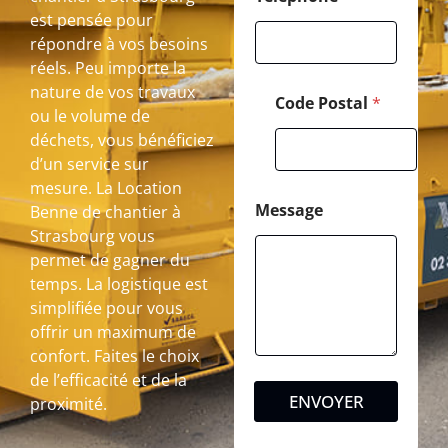
est pensée pour
répondre à vos besoins
réels. Peu importe la
nature de vos travaux
Code Postal
*
ou le volume de
déchets, vous bénéficiez
d’un service sur
mesure. La Location
Message
Benne de chantier à
Strasbourg vous
permet de gagner du
temps. La logistique est
simplifiée pour vous
offrir un maximum de
confort. Faites le choix
de l’efficacité et de la
ENVOYER
proximité.