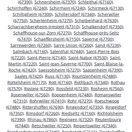
(67390)
,
Schnersheim (67370)
,
Schleithal (67160)
,
Schirrhoffen (67240)
,
Schirrhein (67240)
,
Schirmeck (67130)
,
Schiltigheim (67300)
,
Schillersdorf (67340)
,
Scherwiller
(67750)
,
Scherlenheim (67270)
,
Scheibenhard (67630)
,
Scharrachbergheim-Irmstett (67310)
,
Schalkendorf (67350)
,
Schaffhouse-sur-Zorn (67270)
,
Schaffhouse-près-Seltz
(67470)
,
Schaeffersheim (67150)
,
Saverne (67700)
,
Sarrewerden (67260)
,
Sarre-Union (67260)
,
Sand (67230)
,
Salmbach (67160)
,
Salenthal (67440)
,
Saint-Pierre-Bois
(67220)
,
Saint-Pierre (67140)
,
Saint-Nabor (67530)
,
Saint-
Martin (67220)
,
Saint-Jean-Saverne (67700)
,
Saint-Blaise-la-
Roche (67420)
,
Saessolsheim (67270)
,
Saasenheim (67390)
,
Saales (67420)
,
Russ (67130)
,
Rountzenheim (67480)
,
Rottelsheim (67170)
,
Rott (67160)
,
Rothbach (67340)
,
Rothau
(67570)
,
Rosteig (67290)
,
Rossfeld (67230)
,
Rosheim (67560)
,
Rosenwiller (67560)
,
Roppenheim (67480)
,
Romanswiller
(67310)
,
Rohrwiller (67410)
,
Rohr (67270)
,
Roeschwoog
(67480)
,
Rittershoffen (67690)
,
Ringendorf (67350)
,
Ringeldorf
(67350)
,
Rimsdorf (67260)
,
Riedseltz (67160)
,
Richtolsheim
(67390)
,
Rhinau (67860)
,
Rexingen (67320)
,
Reutenbourg
(67440)
,
Retschwiller (67250)
,
Reipertswiller (67340)
,
Reinhardsmunster (67440)
,
Reichstett (67116)
,
Reichshoffen