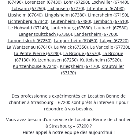
(67490)
,
Lorentzen (67430)
,
Lohr (67290)
,
Lochwiller (67440)
,
Lobsann (67250)
,
Lixhausen (67270)
,
Littenheim (67490)
,
Lipsheim (67640)
,
Lingolsheim (67380)
,
Limersheim (67150)
,
Lichtenberg (67340)
,
Leutenheim (67480)
,
Lembach (67510)
,
Le Hohwald (67140)
,
Lauterbourg (67630)
,
Laubach (67580)
,
Langensoultzbach (67360)
,
Landersheim (67700)
,
Lampertsloch (67250)
,
Lampertheim (67450)
,
Lalaye (67220)
,
La Wantzenau (67610)
,
La Walck (67350)
,
La Vancelle (67730)
,
La Petite-Pierre (67290)
,
La Broque (67570)
,
La Broque
(67130)
,
Kutzenhausen (67250)
,
Kuttolsheim (67520)
,
Kurtzenhouse (67240)
,
Kriegsheim (67170)
,
Krautwiller
(67170)
Des professionnels expérimentés en Location Benne de
chantier à Strasbourg – 67200 sont prêts à intervenir pour
répondre à vos besoins.
Vous avez besoin d’un service de Location Benne de chantier
à Strasbourg – 67200 ?
Faites appel à notre équipe dès aujourd’hui !