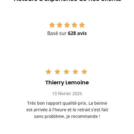
Basé sur
628 avis
Thierry Lemoine
13 février 2025
Très bon rapport qualité-prix. La benne
t
est arrivée à l’heure et le retrait s’est fait
ch
sans problème. Je recommande !