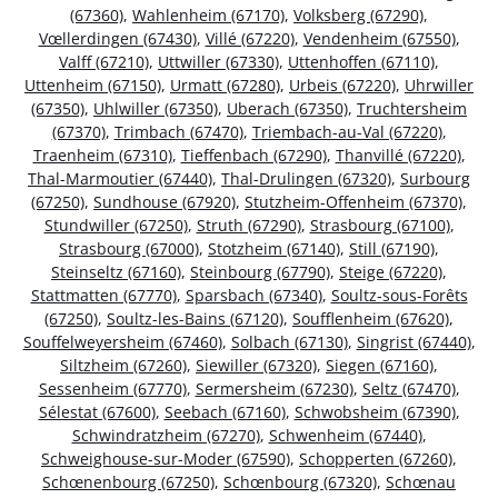
(67360)
,
Wahlenheim (67170)
,
Volksberg (67290)
,
Vœllerdingen (67430)
,
Villé (67220)
,
Vendenheim (67550)
,
Valff (67210)
,
Uttwiller (67330)
,
Uttenhoffen (67110)
,
Uttenheim (67150)
,
Urmatt (67280)
,
Urbeis (67220)
,
Uhrwiller
(67350)
,
Uhlwiller (67350)
,
Uberach (67350)
,
Truchtersheim
(67370)
,
Trimbach (67470)
,
Triembach-au-Val (67220)
,
Traenheim (67310)
,
Tieffenbach (67290)
,
Thanvillé (67220)
,
Thal-Marmoutier (67440)
,
Thal-Drulingen (67320)
,
Surbourg
(67250)
,
Sundhouse (67920)
,
Stutzheim-Offenheim (67370)
,
Stundwiller (67250)
,
Struth (67290)
,
Strasbourg (67100)
,
Strasbourg (67000)
,
Stotzheim (67140)
,
Still (67190)
,
Steinseltz (67160)
,
Steinbourg (67790)
,
Steige (67220)
,
Stattmatten (67770)
,
Sparsbach (67340)
,
Soultz-sous-Forêts
(67250)
,
Soultz-les-Bains (67120)
,
Soufflenheim (67620)
,
Souffelweyersheim (67460)
,
Solbach (67130)
,
Singrist (67440)
,
Siltzheim (67260)
,
Siewiller (67320)
,
Siegen (67160)
,
Sessenheim (67770)
,
Sermersheim (67230)
,
Seltz (67470)
,
Sélestat (67600)
,
Seebach (67160)
,
Schwobsheim (67390)
,
Schwindratzheim (67270)
,
Schwenheim (67440)
,
Schweighouse-sur-Moder (67590)
,
Schopperten (67260)
,
Schœnenbourg (67250)
,
Schœnbourg (67320)
,
Schœnau