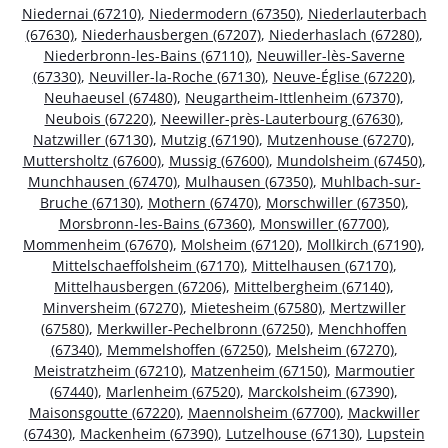
Niedernai (67210)
,
Niedermodern (67350)
,
Niederlauterbach
(67630)
,
Niederhausbergen (67207)
,
Niederhaslach (67280)
,
Niederbronn-les-Bains (67110)
,
Neuwiller-lès-Saverne
(67330)
,
Neuviller-la-Roche (67130)
,
Neuve-Église (67220)
,
Neuhaeusel (67480)
,
Neugartheim-Ittlenheim (67370)
,
Neubois (67220)
,
Neewiller-près-Lauterbourg (67630)
,
Natzwiller (67130)
,
Mutzig (67190)
,
Mutzenhouse (67270)
,
Muttersholtz (67600)
,
Mussig (67600)
,
Mundolsheim (67450)
,
Munchhausen (67470)
,
Mulhausen (67350)
,
Muhlbach-sur-
Bruche (67130)
,
Mothern (67470)
,
Morschwiller (67350)
,
Morsbronn-les-Bains (67360)
,
Monswiller (67700)
,
Mommenheim (67670)
,
Molsheim (67120)
,
Mollkirch (67190)
,
Mittelschaeffolsheim (67170)
,
Mittelhausen (67170)
,
Mittelhausbergen (67206)
,
Mittelbergheim (67140)
,
Minversheim (67270)
,
Mietesheim (67580)
,
Mertzwiller
(67580)
,
Merkwiller-Pechelbronn (67250)
,
Menchhoffen
(67340)
,
Memmelshoffen (67250)
,
Melsheim (67270)
,
Meistratzheim (67210)
,
Matzenheim (67150)
,
Marmoutier
(67440)
,
Marlenheim (67520)
,
Marckolsheim (67390)
,
Maisonsgoutte (67220)
,
Maennolsheim (67700)
,
Mackwiller
(67430)
,
Mackenheim (67390)
,
Lutzelhouse (67130)
,
Lupstein