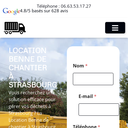
Téléphone :
06.63.53.17.27
4.8/5 basés sur 628 avis
LOCATION
BENNE DE
*
Nom
*
CHANTIER
*
N
À
o
m
STRASBOURG
Vous recherchez une
E-mail
*
solution efficace pour
gérer vos déchets à
Strasbourg ? La
Location Benne de
chantier à Strasbourg
Téléphone
*