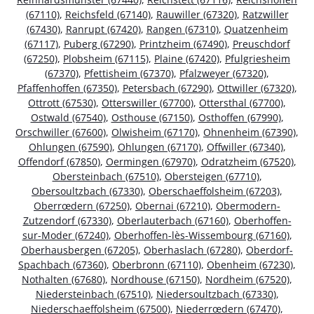
(67110)
,
Reichsfeld (67140)
,
Rauwiller (67320)
,
Ratzwiller
(67430)
,
Ranrupt (67420)
,
Rangen (67310)
,
Quatzenheim
(67117)
,
Puberg (67290)
,
Printzheim (67490)
,
Preuschdorf
(67250)
,
Plobsheim (67115)
,
Plaine (67420)
,
Pfulgriesheim
(67370)
,
Pfettisheim (67370)
,
Pfalzweyer (67320)
,
Pfaffenhoffen (67350)
,
Petersbach (67290)
,
Ottwiller (67320)
,
Ottrott (67530)
,
Otterswiller (67700)
,
Ottersthal (67700)
,
Ostwald (67540)
,
Osthouse (67150)
,
Osthoffen (67990)
,
Orschwiller (67600)
,
Olwisheim (67170)
,
Ohnenheim (67390)
,
Ohlungen (67590)
,
Ohlungen (67170)
,
Offwiller (67340)
,
Offendorf (67850)
,
Oermingen (67970)
,
Odratzheim (67520)
,
Obersteinbach (67510)
,
Obersteigen (67710)
,
Obersoultzbach (67330)
,
Oberschaeffolsheim (67203)
,
Oberrœdern (67250)
,
Obernai (67210)
,
Obermodern-
Zutzendorf (67330)
,
Oberlauterbach (67160)
,
Oberhoffen-
sur-Moder (67240)
,
Oberhoffen-lès-Wissembourg (67160)
,
Oberhausbergen (67205)
,
Oberhaslach (67280)
,
Oberdorf-
Spachbach (67360)
,
Oberbronn (67110)
,
Obenheim (67230)
,
Nothalten (67680)
,
Nordhouse (67150)
,
Nordheim (67520)
,
Niedersteinbach (67510)
,
Niedersoultzbach (67330)
,
Niederschaeffolsheim (67500)
,
Niederrœdern (67470)
,