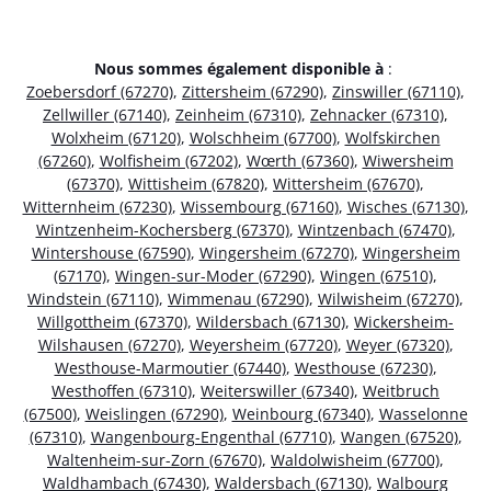
Nous sommes également disponible à
:
Zoebersdorf (67270)
,
Zittersheim (67290)
,
Zinswiller (67110)
,
Zellwiller (67140)
,
Zeinheim (67310)
,
Zehnacker (67310)
,
Wolxheim (67120)
,
Wolschheim (67700)
,
Wolfskirchen
(67260)
,
Wolfisheim (67202)
,
Wœrth (67360)
,
Wiwersheim
(67370)
,
Wittisheim (67820)
,
Wittersheim (67670)
,
Witternheim (67230)
,
Wissembourg (67160)
,
Wisches (67130)
,
Wintzenheim-Kochersberg (67370)
,
Wintzenbach (67470)
,
Wintershouse (67590)
,
Wingersheim (67270)
,
Wingersheim
(67170)
,
Wingen-sur-Moder (67290)
,
Wingen (67510)
,
Windstein (67110)
,
Wimmenau (67290)
,
Wilwisheim (67270)
,
Willgottheim (67370)
,
Wildersbach (67130)
,
Wickersheim-
Wilshausen (67270)
,
Weyersheim (67720)
,
Weyer (67320)
,
Westhouse-Marmoutier (67440)
,
Westhouse (67230)
,
Westhoffen (67310)
,
Weiterswiller (67340)
,
Weitbruch
(67500)
,
Weislingen (67290)
,
Weinbourg (67340)
,
Wasselonne
(67310)
,
Wangenbourg-Engenthal (67710)
,
Wangen (67520)
,
Waltenheim-sur-Zorn (67670)
,
Waldolwisheim (67700)
,
Waldhambach (67430)
,
Waldersbach (67130)
,
Walbourg