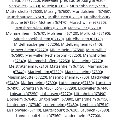
Neubois (67220)
,
Neewiller-près-Lauterbourg (67630)
,
Natzwiller (67130)
,
Mutzig (67190)
,
Mutzenhouse (67270)
,
Muttersholtz (67600)
,
Mussig (67600)
,
Mundolsheim (67450)
,
Munchhausen (67470)
,
Mulhausen (67350)
,
Muhlbach-sur-
Bruche (67130)
,
Mothern (67470)
,
Morschwiller (67350)
,
Morsbronn-les-Bains (67360)
,
Monswiller (67700)
,
Mommenheim (67670)
,
Molsheim (67120)
,
Mollkirch (67190)
,
Mittelschaeffolsheim (67170)
,
Mittelhausen (67170)
,
Mittelhausbergen (67206)
,
Mittelbergheim (67140)
,
Minversheim (67270)
,
Mietesheim (67580)
,
Mertzwiller
(67580)
,
Merkwiller-Pechelbronn (67250)
,
Menchhoffen
(67340)
,
Memmelshoffen (67250)
,
Melsheim (67270)
,
Meistratzheim (67210)
,
Matzenheim (67150)
,
Marmoutier
(67440)
,
Marlenheim (67520)
,
Marckolsheim (67390)
,
Maisonsgoutte (67220)
,
Maennolsheim (67700)
,
Mackwiller
(67430)
,
Mackenheim (67390)
,
Lutzelhouse (67130)
,
Lupstein
(67490)
,
Lorentzen (67430)
,
Lohr (67290)
,
Lochwiller (67440)
,
Lobsann (67250)
,
Lixhausen (67270)
,
Littenheim (67490)
,
Lipsheim (67640)
,
Lingolsheim (67380)
,
Limersheim (67150)
,
Lichtenberg (67340)
,
Leutenheim (67480)
,
Lembach (67510)
,
Le Hohwald (67140)
,
Lauterbourg (67630)
,
Laubach (67580)
,
Langensoultzbach (67360)
,
Landersheim (67700)
,