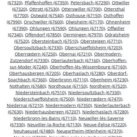
(67320)
,
Pfaffenhoffen (67350)
,
Petersbach (67290)
,
Ottwiller
(67320)
,
Ottrott (67530)
,
Otterswiller (67700)
,
Ottersthal
(67700)
,
Ostwald (67540)
,
Osthouse (67150)
,
Osthoffen
(67990)
,
Orschwiller (67600)
,
Olwisheim (67170)
,
Ohnenheim
(67390)
,
Ohlungen (67590)
,
Ohlungen (67170)
,
Offwiller
(67340)
,
Offendorf (67850)
,
Oermingen (67970)
,
Odratzheim
(67520)
,
Obersteinbach (67510)
,
Obersteigen (67710)
,
Obersoultzbach (67330)
,
Oberschaeffolsheim (67203)
,
Oberrœdern (67250)
,
Obernai (67210)
,
Obermodern-
Zutzendorf (67330)
,
Oberlauterbach (67160)
,
Oberhoffen-
sur-Moder (67240)
,
Oberhoffen-lès-Wissembourg (67160)
,
Oberhausbergen (67205)
,
Oberhaslach (67280)
,
Oberdorf-
Spachbach (67360)
,
Oberbronn (67110)
,
Obenheim (67230)
,
Nothalten (67680)
,
Nordhouse (67150)
,
Nordheim (67520)
,
Niedersteinbach (67510)
,
Niedersoultzbach (67330)
,
Niederschaeffolsheim (67500)
,
Niederrœdern (67470)
,
Niedernai (67210)
,
Niedermodern (67350)
,
Niederlauterbach
(67630)
,
Niederhausbergen (67207)
,
Niederhaslach (67280)
,
Niederbronn-les-Bains (67110)
,
Neuwiller-lès-Saverne
(67330)
,
Neuviller-la-Roche (67130)
,
Neuve-Église (67220)
,
Neuhaeusel (67480)
,
Neugartheim-Ittlenheim (67370)
,