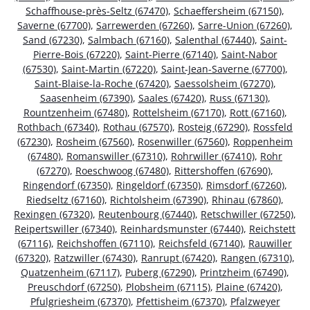
Schaffhouse-près-Seltz (67470)
,
Schaeffersheim (67150)
,
Saverne (67700)
,
Sarrewerden (67260)
,
Sarre-Union (67260)
,
Sand (67230)
,
Salmbach (67160)
,
Salenthal (67440)
,
Saint-
Pierre-Bois (67220)
,
Saint-Pierre (67140)
,
Saint-Nabor
(67530)
,
Saint-Martin (67220)
,
Saint-Jean-Saverne (67700)
,
Saint-Blaise-la-Roche (67420)
,
Saessolsheim (67270)
,
Saasenheim (67390)
,
Saales (67420)
,
Russ (67130)
,
Rountzenheim (67480)
,
Rottelsheim (67170)
,
Rott (67160)
,
Rothbach (67340)
,
Rothau (67570)
,
Rosteig (67290)
,
Rossfeld
(67230)
,
Rosheim (67560)
,
Rosenwiller (67560)
,
Roppenheim
(67480)
,
Romanswiller (67310)
,
Rohrwiller (67410)
,
Rohr
(67270)
,
Roeschwoog (67480)
,
Rittershoffen (67690)
,
Ringendorf (67350)
,
Ringeldorf (67350)
,
Rimsdorf (67260)
,
Riedseltz (67160)
,
Richtolsheim (67390)
,
Rhinau (67860)
,
Rexingen (67320)
,
Reutenbourg (67440)
,
Retschwiller (67250)
,
Reipertswiller (67340)
,
Reinhardsmunster (67440)
,
Reichstett
(67116)
,
Reichshoffen (67110)
,
Reichsfeld (67140)
,
Rauwiller
(67320)
,
Ratzwiller (67430)
,
Ranrupt (67420)
,
Rangen (67310)
,
Quatzenheim (67117)
,
Puberg (67290)
,
Printzheim (67490)
,
Preuschdorf (67250)
,
Plobsheim (67115)
,
Plaine (67420)
,
Pfulgriesheim (67370)
,
Pfettisheim (67370)
,
Pfalzweyer