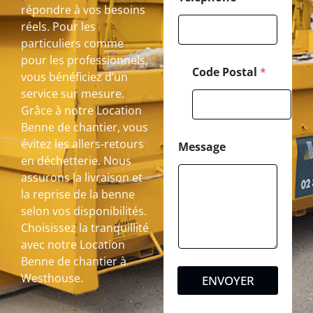
répondre à vos besoins
réels. Pour les
particuliers comme
pour les professionnels,
Code Postal
*
vous bénéficiez d’un
service sur mesure.
Grâce à notre Location
Benne de chantier, vous
évitez les allers-retours
Message
en déchetterie. Nous
assurons la livraison et
la reprise de la benne
selon vos disponibilités.
Choisissez la tranquillité
avec notre Location
Benne de chantier à
Westhouse.
ENVOYER