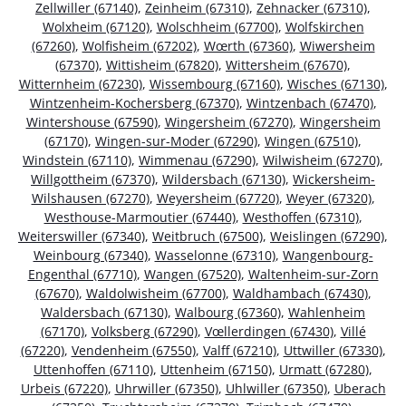
Zellwiller (67140)
,
Zeinheim (67310)
,
Zehnacker (67310)
,
Wolxheim (67120)
,
Wolschheim (67700)
,
Wolfskirchen
(67260)
,
Wolfisheim (67202)
,
Wœrth (67360)
,
Wiwersheim
(67370)
,
Wittisheim (67820)
,
Wittersheim (67670)
,
Witternheim (67230)
,
Wissembourg (67160)
,
Wisches (67130)
,
Wintzenheim-Kochersberg (67370)
,
Wintzenbach (67470)
,
Wintershouse (67590)
,
Wingersheim (67270)
,
Wingersheim
(67170)
,
Wingen-sur-Moder (67290)
,
Wingen (67510)
,
Windstein (67110)
,
Wimmenau (67290)
,
Wilwisheim (67270)
,
Willgottheim (67370)
,
Wildersbach (67130)
,
Wickersheim-
Wilshausen (67270)
,
Weyersheim (67720)
,
Weyer (67320)
,
Westhouse-Marmoutier (67440)
,
Westhoffen (67310)
,
Weiterswiller (67340)
,
Weitbruch (67500)
,
Weislingen (67290)
,
Weinbourg (67340)
,
Wasselonne (67310)
,
Wangenbourg-
Engenthal (67710)
,
Wangen (67520)
,
Waltenheim-sur-Zorn
(67670)
,
Waldolwisheim (67700)
,
Waldhambach (67430)
,
Waldersbach (67130)
,
Walbourg (67360)
,
Wahlenheim
(67170)
,
Volksberg (67290)
,
Vœllerdingen (67430)
,
Villé
(67220)
,
Vendenheim (67550)
,
Valff (67210)
,
Uttwiller (67330)
,
Uttenhoffen (67110)
,
Uttenheim (67150)
,
Urmatt (67280)
,
Urbeis (67220)
,
Uhrwiller (67350)
,
Uhlwiller (67350)
,
Uberach