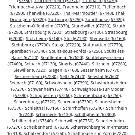
(67350)
,
Truchtersheim (67370)
,
Trimbach (67470)
,
Triembach-au-Val (67220)
,
Traenheim (67310)
,
Tieffenbach
(67290)
,
Thanvillé (67220)
,
Thal-Marmoutier (67440)
,
Thal-
Drulingen (67320)
,
Surbourg (67250)
,
Sundhouse (67920)
,
Stutzheim-Offenheim (67370)
,
Stundwiller (67250)
,
Struth
(67290)
,
Strasbourg (67200)
,
Strasbourg (67100)
,
Strasbourg
(67000)
,
Stotzheim (67140)
,
Still (67190)
,
Steinseltz (67160)
,
Steinbourg (67790)
,
Steige (67220)
,
Stattmatten (67770)
,
Sparsbach (67340)
,
Soultz-sous-Forêts (67250)
,
Soultz-les-
Bains (67120)
,
Soufflenheim (67620)
,
Souffelweyersheim
(67460)
,
Solbach (67130)
,
Singrist (67440)
,
Siltzheim (67260)
,
Siewiller (67320)
,
Siegen (67160)
,
Sessenheim (67770)
,
Sermersheim (67230)
,
Seltz (67470)
,
Sélestat (67600)
,
Seebach (67160)
,
Schwobsheim (67390)
,
Schwindratzheim
(67270)
,
Schwenheim (67440)
,
Schweighouse-sur-Moder
(67590)
,
Schopperten (67260)
,
Schœnenbourg (67250)
,
Schœnbourg (67320)
,
Schœnau (67390)
,
Schnersheim
(67370)
,
Schleithal (67160)
,
Schirrhoffen (67240)
,
Schirrhein
(67240)
,
Schirmeck (67130)
,
Schiltigheim (67300)
,
Schillersdorf (67340)
,
Scherwiller (67750)
,
Scherlenheim
(67270)
,
Scheibenhard (67630)
,
Scharrachbergheim-Irmstett
(67310)
,
Schalkendorf (67350)
,
Schaffhouse-sur-Zorn (67270)
,