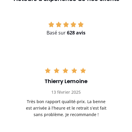
Basé sur
628 avis
Thierry Lemoine
13 février 2025
Très bon rapport qualité-prix. La benne
t
est arrivée à l’heure et le retrait s’est fait
ch
sans problème. Je recommande !