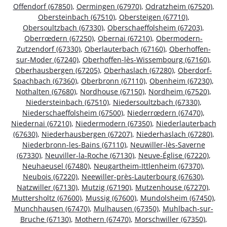
Offendorf (67850)
,
Oermingen (67970)
,
Odratzheim (67520)
,
Obersteinbach (67510)
,
Obersteigen (67710)
,
Obersoultzbach (67330)
,
Oberschaeffolsheim (67203)
,
Oberrœdern (67250)
,
Obernai (67210)
,
Obermodern-
Zutzendorf (67330)
,
Oberlauterbach (67160)
,
Oberhoffen-
sur-Moder (67240)
,
Oberhoffen-lès-Wissembourg (67160)
,
Oberhausbergen (67205)
,
Oberhaslach (67280)
,
Oberdorf-
Spachbach (67360)
,
Oberbronn (67110)
,
Obenheim (67230)
,
Nothalten (67680)
,
Nordhouse (67150)
,
Nordheim (67520)
,
Niedersteinbach (67510)
,
Niedersoultzbach (67330)
,
Niederschaeffolsheim (67500)
,
Niederrœdern (67470)
,
Niedernai (67210)
,
Niedermodern (67350)
,
Niederlauterbach
(67630)
,
Niederhausbergen (67207)
,
Niederhaslach (67280)
,
Niederbronn-les-Bains (67110)
,
Neuwiller-lès-Saverne
(67330)
,
Neuviller-la-Roche (67130)
,
Neuve-Église (67220)
,
Neuhaeusel (67480)
,
Neugartheim-Ittlenheim (67370)
,
Neubois (67220)
,
Neewiller-près-Lauterbourg (67630)
,
Natzwiller (67130)
,
Mutzig (67190)
,
Mutzenhouse (67270)
,
Muttersholtz (67600)
,
Mussig (67600)
,
Mundolsheim (67450)
,
Munchhausen (67470)
,
Mulhausen (67350)
,
Muhlbach-sur-
Bruche (67130)
,
Mothern (67470)
,
Morschwiller (67350)
,