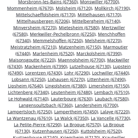
Morsbronn-les-Bains (67360)
,
Monswiller (67700)
,
Mommenheim (67670)
,
Molsheim (67120)
,
Mollkirch (67190)
,
Mittelschaeffolsheim (67170)
,
Mittelhausen (67170)
,
Mittelhausbergen (67206)
,
Mittelbergheim (67140)
,
Minversheim (67270)
,
Mietesheim (67580)
,
Mertzwiller
(67580)
,
Merkwiller-Pechelbronn (67250)
,
Menchhoffen
(67340)
,
Memmelshoffen (67250)
,
Melsheim (67270)
,
Meistratzheim (67210)
,
Matzenheim (67150)
,
Marmoutier
(67440)
,
Marlenheim (67520)
,
Marckolsheim (67390)
,
Maisonsgoutte (67220)
,
Maennolsheim (67700)
,
Mackwiller
(67430)
,
Mackenheim (67390)
,
Lutzelhouse (67130)
,
Lupstein
(67490)
,
Lorentzen (67430)
,
Lohr (67290)
,
Lochwiller (67440)
,
Lobsann (67250)
,
Lixhausen (67270)
,
Littenheim (67490)
,
Lipsheim (67640)
,
Lingolsheim (67380)
,
Limersheim (67150)
,
Lichtenberg (67340)
,
Leutenheim (67480)
,
Lembach (67510)
,
Le Hohwald (67140)
,
Lauterbourg (67630)
,
Laubach (67580)
,
Langensoultzbach (67360)
,
Landersheim (67700)
,
Lampertsloch (67250)
,
Lampertheim (67450)
,
Lalaye (67220)
,
La Wantzenau (67610)
,
La Walck (67350)
,
La Vancelle (67730)
,
La Petite-Pierre (67290)
,
La Broque (67570)
,
La Broque
(67130)
,
Kutzenhausen (67250)
,
Kuttolsheim (67520)
,
Kurtzenhouse (67240)
,
Kriegsheim (67170)
,
Krautwiller