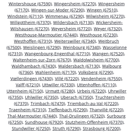
Wintershouse (67590)
,
Wingersheim (67270)
,
Wingersheim
(67170)
,
Wingen-sur-Moder (67290)
,
Wingen (67510)
,
Windstein (67110)
,
Wimmenau (67290)
,
Wilwisheim (67270)
,
Willgottheim (67370)
,
Wildersbach (67130)
,
Wickersheim-
Wilshausen (67270)
,
Weyersheim (67720)
,
Weyer (67320)
,
Westhouse-Marmoutier (67440)
,
Westhouse (67230)
,
Westhoffen (67310)
,
Weiterswiller (67340)
,
Weitbruch
(67500)
,
Weislingen (67290)
,
Weinbourg (67340)
,
Wasselonne
(67310)
,
Wangenbourg-Engenthal (67710)
,
Wangen (67520)
,
Waltenheim-sur-Zorn (67670)
,
Waldolwisheim (67700)
,
Waldhambach (67430)
,
Waldersbach (67130)
,
Walbourg
(67360)
,
Wahlenheim (67170)
,
Volksberg (67290)
,
Vœllerdingen (67430)
,
Villé (67220)
,
Vendenheim (67550)
,
Valff (67210)
,
Uttwiller (67330)
,
Uttenhoffen (67110)
,
Uttenheim (67150)
,
Urmatt (67280)
,
Urbeis (67220)
,
Uhrwiller
(67350)
,
Uhlwiller (67350)
,
Uberach (67350)
,
Truchtersheim
(67370)
,
Trimbach (67470)
,
Triembach-au-Val (67220)
,
Traenheim (67310)
,
Tieffenbach (67290)
,
Thanvillé (67220)
,
Thal-Marmoutier (67440)
,
Thal-Drulingen (67320)
,
Surbourg
(67250)
,
Sundhouse (67920)
,
Stutzheim-Offenheim (67370)
,
Stundwiller (67250)
,
Struth (67290)
,
Strasbourg (67200)
,