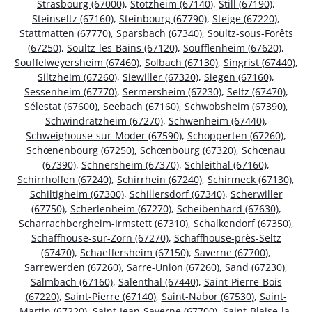
Strasbourg (67000)
,
Stotzheim (67140)
,
Still (67190)
,
Steinseltz (67160)
,
Steinbourg (67790)
,
Steige (67220)
,
Stattmatten (67770)
,
Sparsbach (67340)
,
Soultz-sous-Forêts
(67250)
,
Soultz-les-Bains (67120)
,
Soufflenheim (67620)
,
Souffelweyersheim (67460)
,
Solbach (67130)
,
Singrist (67440)
,
Siltzheim (67260)
,
Siewiller (67320)
,
Siegen (67160)
,
Sessenheim (67770)
,
Sermersheim (67230)
,
Seltz (67470)
,
Sélestat (67600)
,
Seebach (67160)
,
Schwobsheim (67390)
,
Schwindratzheim (67270)
,
Schwenheim (67440)
,
Schweighouse-sur-Moder (67590)
,
Schopperten (67260)
,
Schœnenbourg (67250)
,
Schœnbourg (67320)
,
Schœnau
(67390)
,
Schnersheim (67370)
,
Schleithal (67160)
,
Schirrhoffen (67240)
,
Schirrhein (67240)
,
Schirmeck (67130)
,
Schiltigheim (67300)
,
Schillersdorf (67340)
,
Scherwiller
(67750)
,
Scherlenheim (67270)
,
Scheibenhard (67630)
,
Scharrachbergheim-Irmstett (67310)
,
Schalkendorf (67350)
,
Schaffhouse-sur-Zorn (67270)
,
Schaffhouse-près-Seltz
(67470)
,
Schaeffersheim (67150)
,
Saverne (67700)
,
Sarrewerden (67260)
,
Sarre-Union (67260)
,
Sand (67230)
,
Salmbach (67160)
,
Salenthal (67440)
,
Saint-Pierre-Bois
(67220)
,
Saint-Pierre (67140)
,
Saint-Nabor (67530)
,
Saint-
Martin (67220)
,
Saint-Jean-Saverne (67700)
,
Saint-Blaise-la-