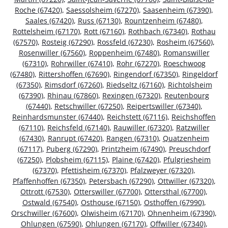
Roche (67420)
,
Saessolsheim (67270)
,
Saasenheim (67390)
,
Saales (67420)
,
Russ (67130)
,
Rountzenheim (67480)
,
Rottelsheim (67170)
,
Rott (67160)
,
Rothbach (67340)
,
Rothau
(67570)
,
Rosteig (67290)
,
Rossfeld (67230)
,
Rosheim (67560)
,
Rosenwiller (67560)
,
Roppenheim (67480)
,
Romanswiller
(67310)
,
Rohrwiller (67410)
,
Rohr (67270)
,
Roeschwoog
(67480)
,
Rittershoffen (67690)
,
Ringendorf (67350)
,
Ringeldorf
(67350)
,
Rimsdorf (67260)
,
Riedseltz (67160)
,
Richtolsheim
(67390)
,
Rhinau (67860)
,
Rexingen (67320)
,
Reutenbourg
(67440)
,
Retschwiller (67250)
,
Reipertswiller (67340)
,
Reinhardsmunster (67440)
,
Reichstett (67116)
,
Reichshoffen
(67110)
,
Reichsfeld (67140)
,
Rauwiller (67320)
,
Ratzwiller
(67430)
,
Ranrupt (67420)
,
Rangen (67310)
,
Quatzenheim
(67117)
,
Puberg (67290)
,
Printzheim (67490)
,
Preuschdorf
(67250)
,
Plobsheim (67115)
,
Plaine (67420)
,
Pfulgriesheim
(67370)
,
Pfettisheim (67370)
,
Pfalzweyer (67320)
,
Pfaffenhoffen (67350)
,
Petersbach (67290)
,
Ottwiller (67320)
,
Ottrott (67530)
,
Otterswiller (67700)
,
Ottersthal (67700)
,
Ostwald (67540)
,
Osthouse (67150)
,
Osthoffen (67990)
,
Orschwiller (67600)
,
Olwisheim (67170)
,
Ohnenheim (67390)
,
Ohlungen (67590)
,
Ohlungen (67170)
,
Offwiller (67340)
,