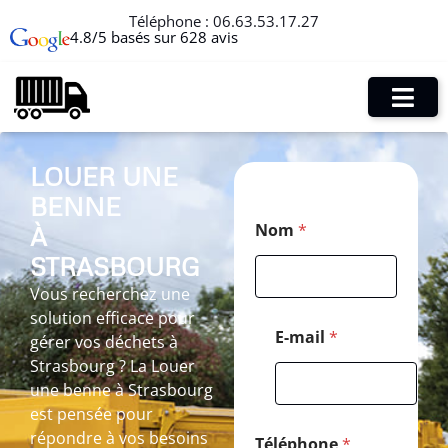
Téléphone :
06.63.53.17.27
4.8/5 basés sur 628 avis
LOUER UNE
BENNE
P
Nom
*
À
o
s
STRASBOURG
t
a
Vous recherchez une
l
solution efficace pour
T
E-mail
*
gérer vos déchets à
é
Strasbourg ? La Louer
l
é
une benne à Strasbourg
p
est pensée pour
h
répondre à vos besoins
o
Téléphone
*