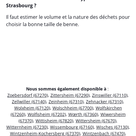
Strasbourg ?
Il faut estimer le volume et la nature des déchets pour
choisir la bonne taille de benne.
Nous sommes également disponible à
:
Zoebersdorf (67270)
,
Zittersheim (67290)
,
Zinswiller (67110)
,
Zellwiller (67140)
,
Zeinheim (67310)
,
Zehnacker (67310)
,
Wolxheim (67120)
,
Wolschheim (67700)
,
Wolfskirchen
(67260)
,
Wolfisheim (67202)
,
Wœrth (67360)
,
Wiwersheim
(67370)
,
Wittisheim (67820)
,
Wittersheim (67670)
,
Witternheim (67230)
,
Wissembourg (67160)
,
Wisches (67130)
,
Wintzenheim-Kochersberg (67370)
,
Wintzenbach (67470)
,