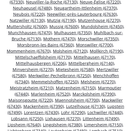
(67330)
,
Neuviller-la-Roche (67130)
,
Neuve-Église (67220)
,
Neuhaeusel (67480)
,
Neugartheim-Ittlenheim (67370)
,
Neubois (67220)
,
Neewiller-près-Lauterbourg (67630)
,
Natzwiller (67130)
,
Mutzig (67190)
,
Mutzenhouse (67270)
,
Muttersholtz (67600)
,
Mussig (67600)
,
Mundolsheim (67450)
,
Munchhausen (67470)
,
Mulhausen (67350)
,
Muhlbach-sur-
Bruche (67130)
,
Mothern (67470)
,
Morschwiller (67350)
,
Morsbronn-les-Bains (67360)
,
Monswiller (67700)
,
Mommenheim (67670)
,
Molsheim (67120)
,
Mollkirch (67190)
,
Mittelschaeffolsheim (67170)
,
Mittelhausen (67170)
,
Mittelhausbergen (67206)
,
Mittelbergheim (67140)
,
Minversheim (67270)
,
Mietesheim (67580)
,
Mertzwiller
(67580)
,
Merkwiller-Pechelbronn (67250)
,
Menchhoffen
(67340)
,
Memmelshoffen (67250)
,
Melsheim (67270)
,
Meistratzheim (67210)
,
Matzenheim (67150)
,
Marmoutier
(67440)
,
Marlenheim (67520)
,
Marckolsheim (67390)
,
Maisonsgoutte (67220)
,
Maennolsheim (67700)
,
Mackwiller
(67430)
,
Mackenheim (67390)
,
Lutzelhouse (67130)
,
Lupstein
(67490)
,
Lorentzen (67430)
,
Lohr (67290)
,
Lochwiller (67440)
,
Lobsann (67250)
,
Lixhausen (67270)
,
Littenheim (67490)
,
Lipsheim (67640)
,
Lingolsheim (67380)
,
Limersheim (67150)
,
Lichtenberg (67340)
,
Leutenheim (67480)
,
Lembach (67510)
,