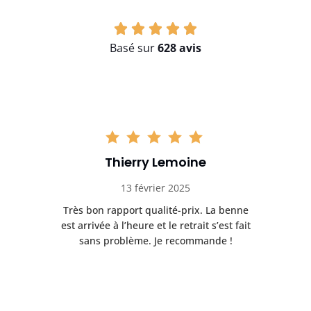
Basé sur
628 avis
Thierry Lemoine
13 février 2025
Très bon rapport qualité-prix. La benne
t
est arrivée à l’heure et le retrait s’est fait
ch
sans problème. Je recommande !