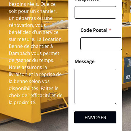
besoins réels. Que ce
soit pour un chantier,
un débarras ou une
rénovation, vous
Code Postal
*
bénéficiez d’un service
sur mesure. La Location
Benne de chantier à
Dambach vous permet
de gagner du temps.
Message
Nous assurons la
livraison et la reprise de
la benne selon vos
disponibilités. Faites le
choix de l’efficacité et de
la proximité.
ENVOYER