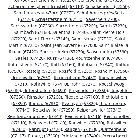
Scharrachbergheim-Irmstett (67310)
,
Schalkendorf (67350)
,
Schaffhouse-sur-Zorn (67270)
,
Schaffhouse-près-Seltz
(67470)
,
Schaeffersheim (67150)
,
Saverne (67700)
,
Sarrewerden (67260)
,
Sarre-Union (67260)
,
Sand (67230)
,
Salmbach (67160)
,
Salenthal (67440)
,
Saint-Pierre-Bois
(67220)
,
Saint-Pierre (67140)
,
Saint-Nabor (67530)
,
Saint-
Martin (67220)
,
Saint-Jean-Saverne (67700)
,
Saint-Blaise-la-
Roche (67420)
,
Saessolsheim (67270)
,
Saasenheim (67390)
,
Saales (67420)
,
Russ (67130)
,
Rountzenheim (67480)
,
Rottelsheim (67170)
,
Rott (67160)
,
Rothbach (67340)
,
Rothau
(67570)
,
Rosteig (67290)
,
Rossfeld (67230)
,
Rosheim (67560)
,
Rosenwiller (67560)
,
Roppenheim (67480)
,
Romanswiller
(67310)
,
Rohrwiller (67410)
,
Rohr (67270)
,
Roeschwoog
(67480)
,
Rittershoffen (67690)
,
Ringendorf (67350)
,
Ringeldorf
(67350)
,
Rimsdorf (67260)
,
Riedseltz (67160)
,
Richtolsheim
(67390)
,
Rhinau (67860)
,
Rexingen (67320)
,
Reutenbourg
(67440)
,
Retschwiller (67250)
,
Reipertswiller (67340)
,
Reinhardsmunster (67440)
,
Reichstett (67116)
,
Reichshoffen
(67110)
,
Reichsfeld (67140)
,
Rauwiller (67320)
,
Ratzwiller
(67430)
,
Ranrupt (67420)
,
Rangen (67310)
,
Quatzenheim
(67117)
,
Puberg (67290)
,
Printzheim (67490)
,
Preuschdorf