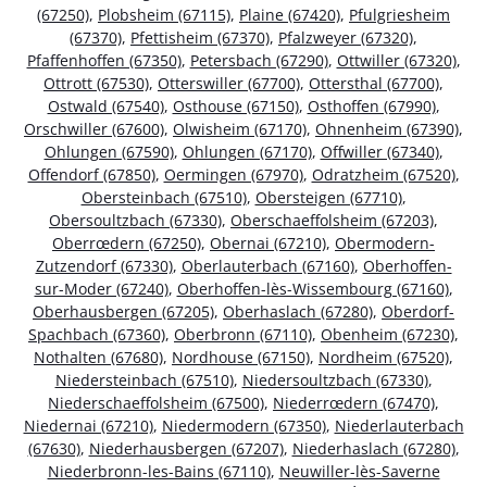
(67250)
,
Plobsheim (67115)
,
Plaine (67420)
,
Pfulgriesheim
(67370)
,
Pfettisheim (67370)
,
Pfalzweyer (67320)
,
Pfaffenhoffen (67350)
,
Petersbach (67290)
,
Ottwiller (67320)
,
Ottrott (67530)
,
Otterswiller (67700)
,
Ottersthal (67700)
,
Ostwald (67540)
,
Osthouse (67150)
,
Osthoffen (67990)
,
Orschwiller (67600)
,
Olwisheim (67170)
,
Ohnenheim (67390)
,
Ohlungen (67590)
,
Ohlungen (67170)
,
Offwiller (67340)
,
Offendorf (67850)
,
Oermingen (67970)
,
Odratzheim (67520)
,
Obersteinbach (67510)
,
Obersteigen (67710)
,
Obersoultzbach (67330)
,
Oberschaeffolsheim (67203)
,
Oberrœdern (67250)
,
Obernai (67210)
,
Obermodern-
Zutzendorf (67330)
,
Oberlauterbach (67160)
,
Oberhoffen-
sur-Moder (67240)
,
Oberhoffen-lès-Wissembourg (67160)
,
Oberhausbergen (67205)
,
Oberhaslach (67280)
,
Oberdorf-
Spachbach (67360)
,
Oberbronn (67110)
,
Obenheim (67230)
,
Nothalten (67680)
,
Nordhouse (67150)
,
Nordheim (67520)
,
Niedersteinbach (67510)
,
Niedersoultzbach (67330)
,
Niederschaeffolsheim (67500)
,
Niederrœdern (67470)
,
Niedernai (67210)
,
Niedermodern (67350)
,
Niederlauterbach
(67630)
,
Niederhausbergen (67207)
,
Niederhaslach (67280)
,
Niederbronn-les-Bains (67110)
,
Neuwiller-lès-Saverne