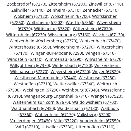
Zoebersdorf (67270)
,
Zittersheim (67290)
,
Zinswiller (67110)
,
Zellwiller (67140)
,
Zeinheim (67310)
,
Zehnacker (67310)
,
Wolxheim (67120)
,
Wolschheim (67700)
,
Wolfskirchen
(67260)
,
Wolfisheim (67202)
,
Wœrth (67360)
,
Wiwersheim
(67370)
,
Wittisheim (67820)
,
Wittersheim (67670)
,
Witternheim (67230)
,
Wissembourg (67160)
,
Wisches (67130)
,
Wintzenheim-Kochersberg (67370)
,
Wintzenbach (67470)
,
Wintershouse (67590)
,
Wingersheim (67270)
,
Wingersheim
(67170)
,
Wingen-sur-Moder (67290)
,
Wingen (67510)
,
Windstein (67110)
,
Wimmenau (67290)
,
Wilwisheim (67270)
,
Willgottheim (67370)
,
Wildersbach (67130)
,
Wickersheim-
Wilshausen (67270)
,
Weyersheim (67720)
,
Weyer (67320)
,
Westhouse-Marmoutier (67440)
,
Westhouse (67230)
,
Westhoffen (67310)
,
Weiterswiller (67340)
,
Weitbruch
(67500)
,
Weislingen (67290)
,
Weinbourg (67340)
,
Wasselonne
(67310)
,
Wangenbourg-Engenthal (67710)
,
Wangen (67520)
,
Waltenheim-sur-Zorn (67670)
,
Waldolwisheim (67700)
,
Waldhambach (67430)
,
Waldersbach (67130)
,
Walbourg
(67360)
,
Wahlenheim (67170)
,
Volksberg (67290)
,
Vœllerdingen (67430)
,
Villé (67220)
,
Vendenheim (67550)
,
Valff (67210)
,
Uttwiller (67330)
,
Uttenhoffen (67110)
,