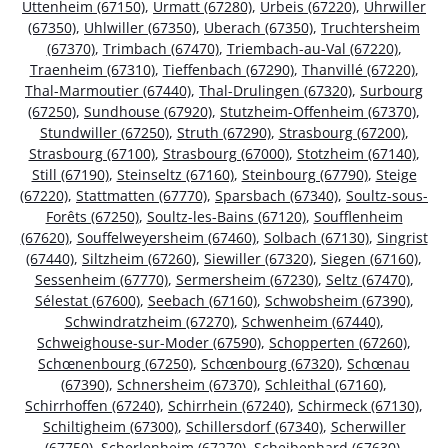
Uttenheim (67150)
,
Urmatt (67280)
,
Urbeis (67220)
,
Uhrwiller
(67350)
,
Uhlwiller (67350)
,
Uberach (67350)
,
Truchtersheim
(67370)
,
Trimbach (67470)
,
Triembach-au-Val (67220)
,
Traenheim (67310)
,
Tieffenbach (67290)
,
Thanvillé (67220)
,
Thal-Marmoutier (67440)
,
Thal-Drulingen (67320)
,
Surbourg
(67250)
,
Sundhouse (67920)
,
Stutzheim-Offenheim (67370)
,
Stundwiller (67250)
,
Struth (67290)
,
Strasbourg (67200)
,
Strasbourg (67100)
,
Strasbourg (67000)
,
Stotzheim (67140)
,
Still (67190)
,
Steinseltz (67160)
,
Steinbourg (67790)
,
Steige
(67220)
,
Stattmatten (67770)
,
Sparsbach (67340)
,
Soultz-sous-
Forêts (67250)
,
Soultz-les-Bains (67120)
,
Soufflenheim
(67620)
,
Souffelweyersheim (67460)
,
Solbach (67130)
,
Singrist
(67440)
,
Siltzheim (67260)
,
Siewiller (67320)
,
Siegen (67160)
,
Sessenheim (67770)
,
Sermersheim (67230)
,
Seltz (67470)
,
Sélestat (67600)
,
Seebach (67160)
,
Schwobsheim (67390)
,
Schwindratzheim (67270)
,
Schwenheim (67440)
,
Schweighouse-sur-Moder (67590)
,
Schopperten (67260)
,
Schœnenbourg (67250)
,
Schœnbourg (67320)
,
Schœnau
(67390)
,
Schnersheim (67370)
,
Schleithal (67160)
,
Schirrhoffen (67240)
,
Schirrhein (67240)
,
Schirmeck (67130)
,
Schiltigheim (67300)
,
Schillersdorf (67340)
,
Scherwiller
(67750)
,
Scherlenheim (67270)
,
Scheibenhard (67630)
,