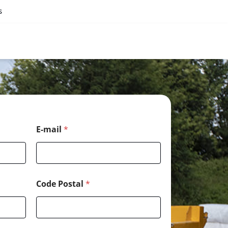
s
E-mail
*
Code Postal
*