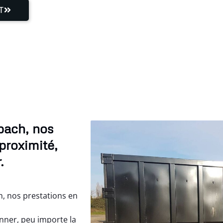
T
bach, nos
proximité,
.
, nos prestations en
nner, peu importe la