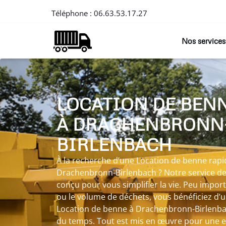
Téléphone :
06.63.53.17.27
Nos services
LOCATION DE BEN
À DRACHENBRONN
BIRLENBACH
À la recherche d’une Location de benne rapi
Drachenbronn-Birlenbach ? Notre service de
conçu pour vous simplifier la vie. Peu impor
ou le volume de déchets, vous bénéficiez d’u
Location de benne à Drachenbronn-Birlenb
du temps. Tout est mis en œuvre pour une ex