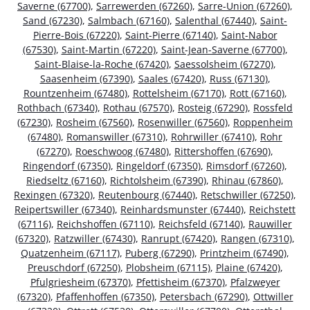
Saverne (67700)
,
Sarrewerden (67260)
,
Sarre-Union (67260)
,
Sand (67230)
,
Salmbach (67160)
,
Salenthal (67440)
,
Saint-
Pierre-Bois (67220)
,
Saint-Pierre (67140)
,
Saint-Nabor
(67530)
,
Saint-Martin (67220)
,
Saint-Jean-Saverne (67700)
,
Saint-Blaise-la-Roche (67420)
,
Saessolsheim (67270)
,
Saasenheim (67390)
,
Saales (67420)
,
Russ (67130)
,
Rountzenheim (67480)
,
Rottelsheim (67170)
,
Rott (67160)
,
Rothbach (67340)
,
Rothau (67570)
,
Rosteig (67290)
,
Rossfeld
(67230)
,
Rosheim (67560)
,
Rosenwiller (67560)
,
Roppenheim
(67480)
,
Romanswiller (67310)
,
Rohrwiller (67410)
,
Rohr
(67270)
,
Roeschwoog (67480)
,
Rittershoffen (67690)
,
Ringendorf (67350)
,
Ringeldorf (67350)
,
Rimsdorf (67260)
,
Riedseltz (67160)
,
Richtolsheim (67390)
,
Rhinau (67860)
,
Rexingen (67320)
,
Reutenbourg (67440)
,
Retschwiller (67250)
,
Reipertswiller (67340)
,
Reinhardsmunster (67440)
,
Reichstett
(67116)
,
Reichshoffen (67110)
,
Reichsfeld (67140)
,
Rauwiller
(67320)
,
Ratzwiller (67430)
,
Ranrupt (67420)
,
Rangen (67310)
,
Quatzenheim (67117)
,
Puberg (67290)
,
Printzheim (67490)
,
Preuschdorf (67250)
,
Plobsheim (67115)
,
Plaine (67420)
,
Pfulgriesheim (67370)
,
Pfettisheim (67370)
,
Pfalzweyer
(67320)
,
Pfaffenhoffen (67350)
,
Petersbach (67290)
,
Ottwiller