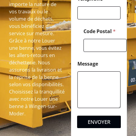
importe la nature de
vos travaux ou le
volume de déchets,
vous bénéficiez d’un
Code Postal
*
service sur mesure.
Grâce à notre Louer
une benne, vous évitez
les allers-retours en
déchetterie. Nous
Message
assurons la livraison et
la reprise de la benne
selon vos disponibilités.
Choisissez la tranquillité
avec notre Louer une
benne à Wingen-sur-
Moder.
ENVOYER