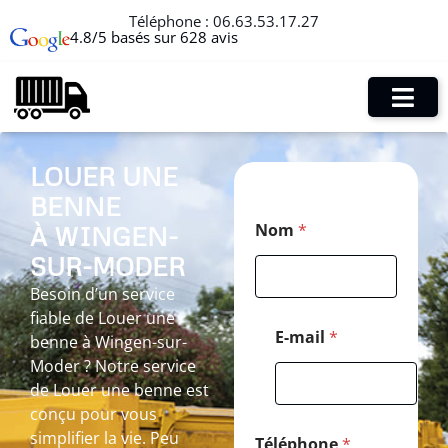
Téléphone :
06.63.53.17.27
4.8/5 basés sur 628 avis
LOUER UNE
BENNE
*
Nom
*
À WINGEN-
*
M
SUR-MODER
e
s
Besoin d’un service
s
fiable de Louer une
a
E-mail
*
benne à Wingen-sur-
g
Moder ? Notre service
e
de Louer une benne est
conçu pour vous
simplifier la vie. Peu
Téléphone
*