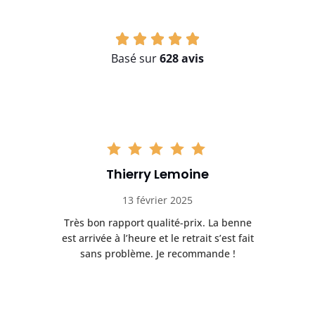
Basé sur
628 avis
Thierry Lemoine
13 février 2025
Très bon rapport qualité-prix. La benne
t
est arrivée à l’heure et le retrait s’est fait
ch
sans problème. Je recommande !