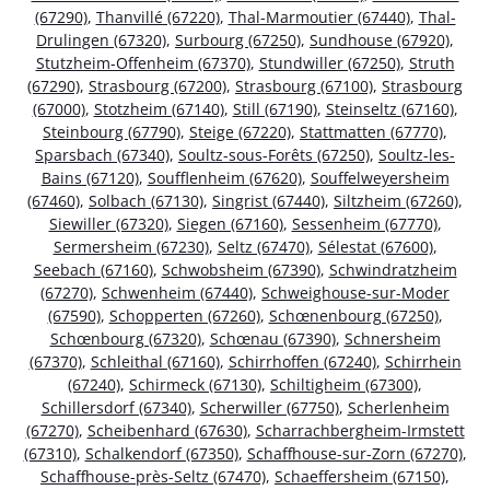
(67290)
,
Thanvillé (67220)
,
Thal-Marmoutier (67440)
,
Thal-
Drulingen (67320)
,
Surbourg (67250)
,
Sundhouse (67920)
,
Stutzheim-Offenheim (67370)
,
Stundwiller (67250)
,
Struth
(67290)
,
Strasbourg (67200)
,
Strasbourg (67100)
,
Strasbourg
(67000)
,
Stotzheim (67140)
,
Still (67190)
,
Steinseltz (67160)
,
Steinbourg (67790)
,
Steige (67220)
,
Stattmatten (67770)
,
Sparsbach (67340)
,
Soultz-sous-Forêts (67250)
,
Soultz-les-
Bains (67120)
,
Soufflenheim (67620)
,
Souffelweyersheim
(67460)
,
Solbach (67130)
,
Singrist (67440)
,
Siltzheim (67260)
,
Siewiller (67320)
,
Siegen (67160)
,
Sessenheim (67770)
,
Sermersheim (67230)
,
Seltz (67470)
,
Sélestat (67600)
,
Seebach (67160)
,
Schwobsheim (67390)
,
Schwindratzheim
(67270)
,
Schwenheim (67440)
,
Schweighouse-sur-Moder
(67590)
,
Schopperten (67260)
,
Schœnenbourg (67250)
,
Schœnbourg (67320)
,
Schœnau (67390)
,
Schnersheim
(67370)
,
Schleithal (67160)
,
Schirrhoffen (67240)
,
Schirrhein
(67240)
,
Schirmeck (67130)
,
Schiltigheim (67300)
,
Schillersdorf (67340)
,
Scherwiller (67750)
,
Scherlenheim
(67270)
,
Scheibenhard (67630)
,
Scharrachbergheim-Irmstett
(67310)
,
Schalkendorf (67350)
,
Schaffhouse-sur-Zorn (67270)
,
Schaffhouse-près-Seltz (67470)
,
Schaeffersheim (67150)
,