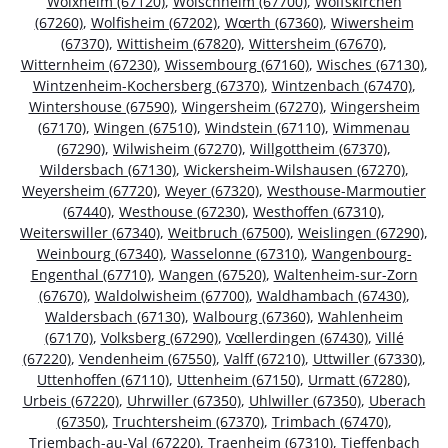
Wolxheim (67120)
,
Wolschheim (67700)
,
Wolfskirchen
(67260)
,
Wolfisheim (67202)
,
Wœrth (67360)
,
Wiwersheim
(67370)
,
Wittisheim (67820)
,
Wittersheim (67670)
,
Witternheim (67230)
,
Wissembourg (67160)
,
Wisches (67130)
,
Wintzenheim-Kochersberg (67370)
,
Wintzenbach (67470)
,
Wintershouse (67590)
,
Wingersheim (67270)
,
Wingersheim
(67170)
,
Wingen (67510)
,
Windstein (67110)
,
Wimmenau
(67290)
,
Wilwisheim (67270)
,
Willgottheim (67370)
,
Wildersbach (67130)
,
Wickersheim-Wilshausen (67270)
,
Weyersheim (67720)
,
Weyer (67320)
,
Westhouse-Marmoutier
(67440)
,
Westhouse (67230)
,
Westhoffen (67310)
,
Weiterswiller (67340)
,
Weitbruch (67500)
,
Weislingen (67290)
,
Weinbourg (67340)
,
Wasselonne (67310)
,
Wangenbourg-
Engenthal (67710)
,
Wangen (67520)
,
Waltenheim-sur-Zorn
(67670)
,
Waldolwisheim (67700)
,
Waldhambach (67430)
,
Waldersbach (67130)
,
Walbourg (67360)
,
Wahlenheim
(67170)
,
Volksberg (67290)
,
Vœllerdingen (67430)
,
Villé
(67220)
,
Vendenheim (67550)
,
Valff (67210)
,
Uttwiller (67330)
,
Uttenhoffen (67110)
,
Uttenheim (67150)
,
Urmatt (67280)
,
Urbeis (67220)
,
Uhrwiller (67350)
,
Uhlwiller (67350)
,
Uberach
(67350)
,
Truchtersheim (67370)
,
Trimbach (67470)
,
Triembach-au-Val (67220)
,
Traenheim (67310)
,
Tieffenbach