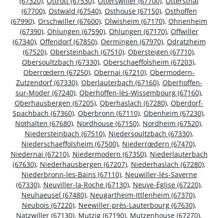
(67320)
,
Ottrott (67530)
,
Otterswiller (67700)
,
Ottersthal
(67700)
,
Ostwald (67540)
,
Osthouse (67150)
,
Osthoffen
(67990)
,
Orschwiller (67600)
,
Olwisheim (67170)
,
Ohnenheim
(67390)
,
Ohlungen (67590)
,
Ohlungen (67170)
,
Offwiller
(67340)
,
Offendorf (67850)
,
Oermingen (67970)
,
Odratzheim
(67520)
,
Obersteinbach (67510)
,
Obersteigen (67710)
,
Obersoultzbach (67330)
,
Oberschaeffolsheim (67203)
,
Oberrœdern (67250)
,
Obernai (67210)
,
Obermodern-
Zutzendorf (67330)
,
Oberlauterbach (67160)
,
Oberhoffen-
sur-Moder (67240)
,
Oberhoffen-lès-Wissembourg (67160)
,
Oberhausbergen (67205)
,
Oberhaslach (67280)
,
Oberdorf-
Spachbach (67360)
,
Oberbronn (67110)
,
Obenheim (67230)
,
Nothalten (67680)
,
Nordhouse (67150)
,
Nordheim (67520)
,
Niedersteinbach (67510)
,
Niedersoultzbach (67330)
,
Niederschaeffolsheim (67500)
,
Niederrœdern (67470)
,
Niedernai (67210)
,
Niedermodern (67350)
,
Niederlauterbach
(67630)
,
Niederhausbergen (67207)
,
Niederhaslach (67280)
,
Niederbronn-les-Bains (67110)
,
Neuwiller-lès-Saverne
(67330)
,
Neuviller-la-Roche (67130)
,
Neuve-Église (67220)
,
Neuhaeusel (67480)
,
Neugartheim-Ittlenheim (67370)
,
Neubois (67220)
,
Neewiller-près-Lauterbourg (67630)
,
Natzwiller (67130)
,
Mutzig (67190)
,
Mutzenhouse (67270)
,