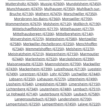
Muttersholtz (67600)
,
Mussig (67600)
,
Mundolsheim (67450)
,
Munchhausen (67470)
,
Mulhausen (67350)
,
Muhlbach-sur-
Bruche (67130)
,
Mothern (67470)
,
Morschwiller (67350)
,
Morsbronn-les-Bains (67360)
,
Monswiller (67700)
,
Mommenheim (67670)
,
Molsheim (67120)
,
Mollkirch (67190)
,
Mittelschaeffolsheim (67170)
,
Mittelhausen (67170)
,
Mittelhausbergen (67206)
,
Mittelbergheim (67140)
,
Minversheim (67270)
,
Mietesheim (67580)
,
Mertzwiller
(67580)
,
Merkwiller-Pechelbronn (67250)
,
Menchhoffen
(67340)
,
Memmelshoffen (67250)
,
Melsheim (67270)
,
Meistratzheim (67210)
,
Matzenheim (67150)
,
Marmoutier
(67440)
,
Marlenheim (67520)
,
Marckolsheim (67390)
,
Maisonsgoutte (67220)
,
Maennolsheim (67700)
,
Mackwiller
(67430)
,
Mackenheim (67390)
,
Lutzelhouse (67130)
,
Lupstein
(67490)
,
Lorentzen (67430)
,
Lohr (67290)
,
Lochwiller (67440)
,
Lobsann (67250)
,
Lixhausen (67270)
,
Littenheim (67490)
,
Lipsheim (67640)
,
Lingolsheim (67380)
,
Limersheim (67150)
,
Lichtenberg (67340)
,
Leutenheim (67480)
,
Lembach (67510)
,
Le Hohwald (67140)
,
Lauterbourg (67630)
,
Laubach (67580)
,
Langensoultzbach (67360)
,
Landersheim (67700)
,
Lampertsloch (67250)
,
Lampertheim (67450)
,
Lalaye (67220)
,