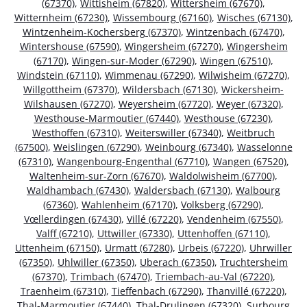
(67370)
,
Wittisheim (67820)
,
Wittersheim (67670)
,
Witternheim (67230)
,
Wissembourg (67160)
,
Wisches (67130)
,
Wintzenheim-Kochersberg (67370)
,
Wintzenbach (67470)
,
Wintershouse (67590)
,
Wingersheim (67270)
,
Wingersheim
(67170)
,
Wingen-sur-Moder (67290)
,
Wingen (67510)
,
Windstein (67110)
,
Wimmenau (67290)
,
Wilwisheim (67270)
,
Willgottheim (67370)
,
Wildersbach (67130)
,
Wickersheim-
Wilshausen (67270)
,
Weyersheim (67720)
,
Weyer (67320)
,
Westhouse-Marmoutier (67440)
,
Westhouse (67230)
,
Westhoffen (67310)
,
Weiterswiller (67340)
,
Weitbruch
(67500)
,
Weislingen (67290)
,
Weinbourg (67340)
,
Wasselonne
(67310)
,
Wangenbourg-Engenthal (67710)
,
Wangen (67520)
,
Waltenheim-sur-Zorn (67670)
,
Waldolwisheim (67700)
,
Waldhambach (67430)
,
Waldersbach (67130)
,
Walbourg
(67360)
,
Wahlenheim (67170)
,
Volksberg (67290)
,
Vœllerdingen (67430)
,
Villé (67220)
,
Vendenheim (67550)
,
Valff (67210)
,
Uttwiller (67330)
,
Uttenhoffen (67110)
,
Uttenheim (67150)
,
Urmatt (67280)
,
Urbeis (67220)
,
Uhrwiller
(67350)
,
Uhlwiller (67350)
,
Uberach (67350)
,
Truchtersheim
(67370)
,
Trimbach (67470)
,
Triembach-au-Val (67220)
,
Traenheim (67310)
,
Tieffenbach (67290)
,
Thanvillé (67220)
,
Thal-Marmoutier (67440)
,
Thal-Drulingen (67320)
,
Surbourg