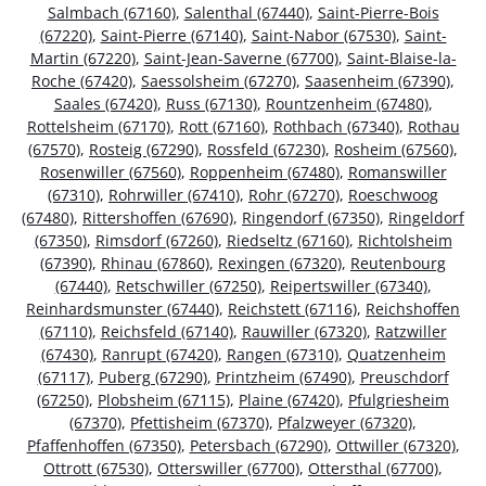
Salmbach (67160)
,
Salenthal (67440)
,
Saint-Pierre-Bois
(67220)
,
Saint-Pierre (67140)
,
Saint-Nabor (67530)
,
Saint-
Martin (67220)
,
Saint-Jean-Saverne (67700)
,
Saint-Blaise-la-
Roche (67420)
,
Saessolsheim (67270)
,
Saasenheim (67390)
,
Saales (67420)
,
Russ (67130)
,
Rountzenheim (67480)
,
Rottelsheim (67170)
,
Rott (67160)
,
Rothbach (67340)
,
Rothau
(67570)
,
Rosteig (67290)
,
Rossfeld (67230)
,
Rosheim (67560)
,
Rosenwiller (67560)
,
Roppenheim (67480)
,
Romanswiller
(67310)
,
Rohrwiller (67410)
,
Rohr (67270)
,
Roeschwoog
(67480)
,
Rittershoffen (67690)
,
Ringendorf (67350)
,
Ringeldorf
(67350)
,
Rimsdorf (67260)
,
Riedseltz (67160)
,
Richtolsheim
(67390)
,
Rhinau (67860)
,
Rexingen (67320)
,
Reutenbourg
(67440)
,
Retschwiller (67250)
,
Reipertswiller (67340)
,
Reinhardsmunster (67440)
,
Reichstett (67116)
,
Reichshoffen
(67110)
,
Reichsfeld (67140)
,
Rauwiller (67320)
,
Ratzwiller
(67430)
,
Ranrupt (67420)
,
Rangen (67310)
,
Quatzenheim
(67117)
,
Puberg (67290)
,
Printzheim (67490)
,
Preuschdorf
(67250)
,
Plobsheim (67115)
,
Plaine (67420)
,
Pfulgriesheim
(67370)
,
Pfettisheim (67370)
,
Pfalzweyer (67320)
,
Pfaffenhoffen (67350)
,
Petersbach (67290)
,
Ottwiller (67320)
,
Ottrott (67530)
,
Otterswiller (67700)
,
Ottersthal (67700)
,