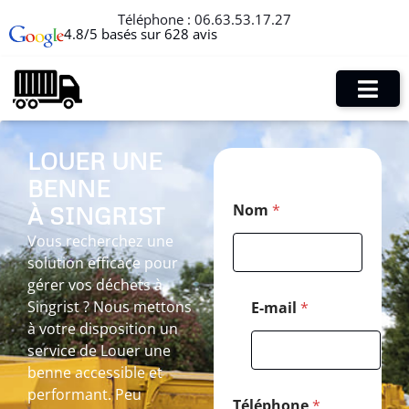
Téléphone :
06.63.53.17.27
4.8/5 basés sur 628 avis
LOUER UNE
BENNE
N
Nom
*
À SINGRIST
o
m
Vous recherchez une
T
solution efficace pour
é
l
gérer vos déchets à
é
Singrist ? Nous mettons
E-mail
*
p
à votre disposition un
h
service de Louer une
o
n
benne accessible et
e
performant. Peu
P
Téléphone
*