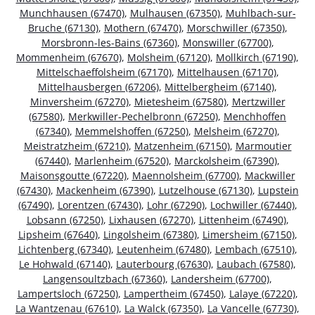
Munchhausen (67470)
,
Mulhausen (67350)
,
Muhlbach-sur-
Bruche (67130)
,
Mothern (67470)
,
Morschwiller (67350)
,
Morsbronn-les-Bains (67360)
,
Monswiller (67700)
,
Mommenheim (67670)
,
Molsheim (67120)
,
Mollkirch (67190)
,
Mittelschaeffolsheim (67170)
,
Mittelhausen (67170)
,
Mittelhausbergen (67206)
,
Mittelbergheim (67140)
,
Minversheim (67270)
,
Mietesheim (67580)
,
Mertzwiller
(67580)
,
Merkwiller-Pechelbronn (67250)
,
Menchhoffen
(67340)
,
Memmelshoffen (67250)
,
Melsheim (67270)
,
Meistratzheim (67210)
,
Matzenheim (67150)
,
Marmoutier
(67440)
,
Marlenheim (67520)
,
Marckolsheim (67390)
,
Maisonsgoutte (67220)
,
Maennolsheim (67700)
,
Mackwiller
(67430)
,
Mackenheim (67390)
,
Lutzelhouse (67130)
,
Lupstein
(67490)
,
Lorentzen (67430)
,
Lohr (67290)
,
Lochwiller (67440)
,
Lobsann (67250)
,
Lixhausen (67270)
,
Littenheim (67490)
,
Lipsheim (67640)
,
Lingolsheim (67380)
,
Limersheim (67150)
,
Lichtenberg (67340)
,
Leutenheim (67480)
,
Lembach (67510)
,
Le Hohwald (67140)
,
Lauterbourg (67630)
,
Laubach (67580)
,
Langensoultzbach (67360)
,
Landersheim (67700)
,
Lampertsloch (67250)
,
Lampertheim (67450)
,
Lalaye (67220)
,
La Wantzenau (67610)
,
La Walck (67350)
,
La Vancelle (67730)
,