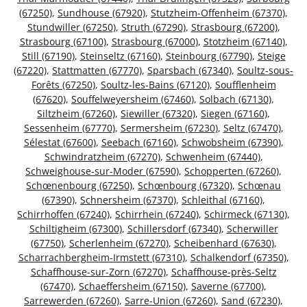
(67250)
,
Sundhouse (67920)
,
Stutzheim-Offenheim (67370)
,
Stundwiller (67250)
,
Struth (67290)
,
Strasbourg (67200)
,
Strasbourg (67100)
,
Strasbourg (67000)
,
Stotzheim (67140)
,
Still (67190)
,
Steinseltz (67160)
,
Steinbourg (67790)
,
Steige
(67220)
,
Stattmatten (67770)
,
Sparsbach (67340)
,
Soultz-sous-
Forêts (67250)
,
Soultz-les-Bains (67120)
,
Soufflenheim
(67620)
,
Souffelweyersheim (67460)
,
Solbach (67130)
,
Siltzheim (67260)
,
Siewiller (67320)
,
Siegen (67160)
,
Sessenheim (67770)
,
Sermersheim (67230)
,
Seltz (67470)
,
Sélestat (67600)
,
Seebach (67160)
,
Schwobsheim (67390)
,
Schwindratzheim (67270)
,
Schwenheim (67440)
,
Schweighouse-sur-Moder (67590)
,
Schopperten (67260)
,
Schœnenbourg (67250)
,
Schœnbourg (67320)
,
Schœnau
(67390)
,
Schnersheim (67370)
,
Schleithal (67160)
,
Schirrhoffen (67240)
,
Schirrhein (67240)
,
Schirmeck (67130)
,
Schiltigheim (67300)
,
Schillersdorf (67340)
,
Scherwiller
(67750)
,
Scherlenheim (67270)
,
Scheibenhard (67630)
,
Scharrachbergheim-Irmstett (67310)
,
Schalkendorf (67350)
,
Schaffhouse-sur-Zorn (67270)
,
Schaffhouse-près-Seltz
(67470)
,
Schaeffersheim (67150)
,
Saverne (67700)
,
Sarrewerden (67260)
,
Sarre-Union (67260)
,
Sand (67230)
,