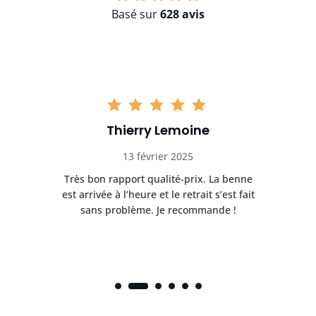
Basé sur
628 avis
Thierry Lemoine
13 février 2025
Très bon rapport qualité-prix. La benne
t
est arrivée à l’heure et le retrait s’est fait
ch
sans problème. Je recommande !