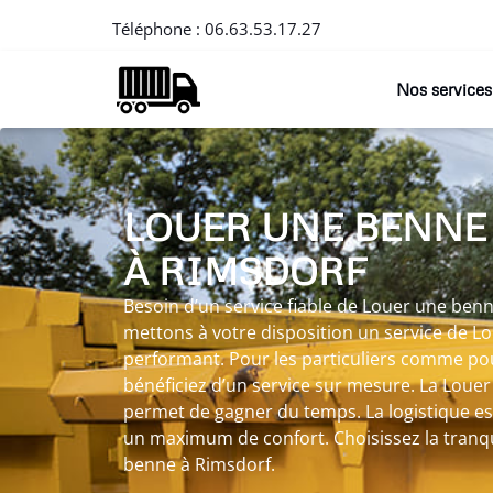
Téléphone :
06.63.53.17.27
Nos services
LOUER UNE BENNE
À RIMSDORF
Besoin d’un service fiable de Louer une ben
mettons à votre disposition un service de L
performant. Pour les particuliers comme pou
bénéficiez d’un service sur mesure. La Loue
permet de gagner du temps. La logistique est
un maximum de confort. Choisissez la tranqu
benne à Rimsdorf.