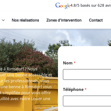
4.8/5 basés sur 628 avi
Nos réalisations
Zones d’intervention
Contact
Nom
*
ne à Rimsdorf ? Nous
ouer une benne accessible et
r les professionnels, vous
r une benne à Rimsdorf vous
Téléphone
*
 simplifiée pour vous offrir
illité avec notre Louer une