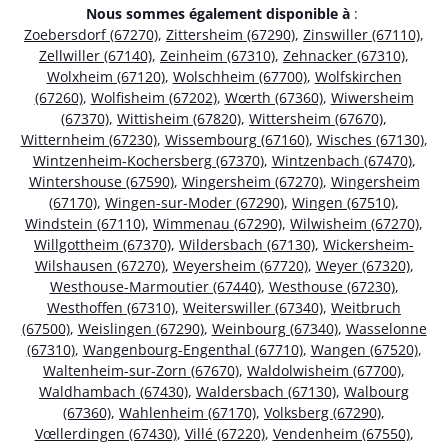
Nous sommes également disponible à
:
Zoebersdorf (67270)
,
Zittersheim (67290)
,
Zinswiller (67110)
,
Zellwiller (67140)
,
Zeinheim (67310)
,
Zehnacker (67310)
,
Wolxheim (67120)
,
Wolschheim (67700)
,
Wolfskirchen
(67260)
,
Wolfisheim (67202)
,
Wœrth (67360)
,
Wiwersheim
(67370)
,
Wittisheim (67820)
,
Wittersheim (67670)
,
Witternheim (67230)
,
Wissembourg (67160)
,
Wisches (67130)
,
Wintzenheim-Kochersberg (67370)
,
Wintzenbach (67470)
,
Wintershouse (67590)
,
Wingersheim (67270)
,
Wingersheim
(67170)
,
Wingen-sur-Moder (67290)
,
Wingen (67510)
,
Windstein (67110)
,
Wimmenau (67290)
,
Wilwisheim (67270)
,
Willgottheim (67370)
,
Wildersbach (67130)
,
Wickersheim-
Wilshausen (67270)
,
Weyersheim (67720)
,
Weyer (67320)
,
Westhouse-Marmoutier (67440)
,
Westhouse (67230)
,
Westhoffen (67310)
,
Weiterswiller (67340)
,
Weitbruch
(67500)
,
Weislingen (67290)
,
Weinbourg (67340)
,
Wasselonne
(67310)
,
Wangenbourg-Engenthal (67710)
,
Wangen (67520)
,
Waltenheim-sur-Zorn (67670)
,
Waldolwisheim (67700)
,
Waldhambach (67430)
,
Waldersbach (67130)
,
Walbourg
(67360)
,
Wahlenheim (67170)
,
Volksberg (67290)
,
Vœllerdingen (67430)
,
Villé (67220)
,
Vendenheim (67550)
,