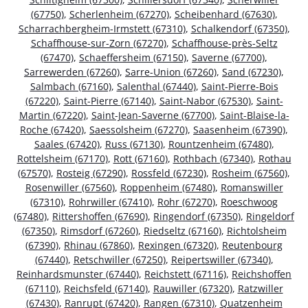
(67750)
,
Scherlenheim (67270)
,
Scheibenhard (67630)
,
Scharrachbergheim-Irmstett (67310)
,
Schalkendorf (67350)
,
Schaffhouse-sur-Zorn (67270)
,
Schaffhouse-près-Seltz
(67470)
,
Schaeffersheim (67150)
,
Saverne (67700)
,
Sarrewerden (67260)
,
Sarre-Union (67260)
,
Sand (67230)
,
Salmbach (67160)
,
Salenthal (67440)
,
Saint-Pierre-Bois
(67220)
,
Saint-Pierre (67140)
,
Saint-Nabor (67530)
,
Saint-
Martin (67220)
,
Saint-Jean-Saverne (67700)
,
Saint-Blaise-la-
Roche (67420)
,
Saessolsheim (67270)
,
Saasenheim (67390)
,
Saales (67420)
,
Russ (67130)
,
Rountzenheim (67480)
,
Rottelsheim (67170)
,
Rott (67160)
,
Rothbach (67340)
,
Rothau
(67570)
,
Rosteig (67290)
,
Rossfeld (67230)
,
Rosheim (67560)
,
Rosenwiller (67560)
,
Roppenheim (67480)
,
Romanswiller
(67310)
,
Rohrwiller (67410)
,
Rohr (67270)
,
Roeschwoog
(67480)
,
Rittershoffen (67690)
,
Ringendorf (67350)
,
Ringeldorf
(67350)
,
Rimsdorf (67260)
,
Riedseltz (67160)
,
Richtolsheim
(67390)
,
Rhinau (67860)
,
Rexingen (67320)
,
Reutenbourg
(67440)
,
Retschwiller (67250)
,
Reipertswiller (67340)
,
Reinhardsmunster (67440)
,
Reichstett (67116)
,
Reichshoffen
(67110)
,
Reichsfeld (67140)
,
Rauwiller (67320)
,
Ratzwiller
(67430)
,
Ranrupt (67420)
,
Rangen (67310)
,
Quatzenheim