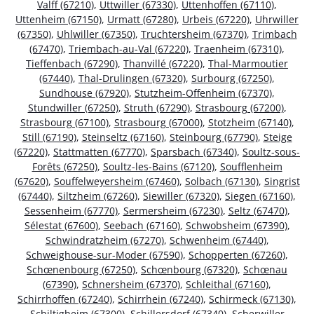
Valff (67210)
,
Uttwiller (67330)
,
Uttenhoffen (67110)
,
Uttenheim (67150)
,
Urmatt (67280)
,
Urbeis (67220)
,
Uhrwiller
(67350)
,
Uhlwiller (67350)
,
Truchtersheim (67370)
,
Trimbach
(67470)
,
Triembach-au-Val (67220)
,
Traenheim (67310)
,
Tieffenbach (67290)
,
Thanvillé (67220)
,
Thal-Marmoutier
(67440)
,
Thal-Drulingen (67320)
,
Surbourg (67250)
,
Sundhouse (67920)
,
Stutzheim-Offenheim (67370)
,
Stundwiller (67250)
,
Struth (67290)
,
Strasbourg (67200)
,
Strasbourg (67100)
,
Strasbourg (67000)
,
Stotzheim (67140)
,
Still (67190)
,
Steinseltz (67160)
,
Steinbourg (67790)
,
Steige
(67220)
,
Stattmatten (67770)
,
Sparsbach (67340)
,
Soultz-sous-
Forêts (67250)
,
Soultz-les-Bains (67120)
,
Soufflenheim
(67620)
,
Souffelweyersheim (67460)
,
Solbach (67130)
,
Singrist
(67440)
,
Siltzheim (67260)
,
Siewiller (67320)
,
Siegen (67160)
,
Sessenheim (67770)
,
Sermersheim (67230)
,
Seltz (67470)
,
Sélestat (67600)
,
Seebach (67160)
,
Schwobsheim (67390)
,
Schwindratzheim (67270)
,
Schwenheim (67440)
,
Schweighouse-sur-Moder (67590)
,
Schopperten (67260)
,
Schœnenbourg (67250)
,
Schœnbourg (67320)
,
Schœnau
(67390)
,
Schnersheim (67370)
,
Schleithal (67160)
,
Schirrhoffen (67240)
,
Schirrhein (67240)
,
Schirmeck (67130)
,
Schiltigheim (67300)
,
Schillersdorf (67340)
,
Scherwiller