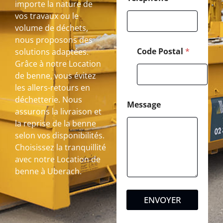
importe la nature de
vos travaux ou le
volume de déchets,
nous proposons des
Code Postal
*
solutions adaptées.
Grâce à notre Location
de benne, vous évitez
les allers-retours en
déchetterie. Nous
Message
assurons la livraison et
la reprise de la benne
selon vos disponibilités.
Choisissez la tranquillité
avec notre Location de
benne à Uberach.
ENVOYER