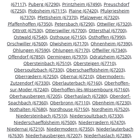
(67117)
,
Puberg (67290)
,
Printzheim (67490)
,
Preuschdorf
(67250)
,
Plobsheim (67115)
,
Plaine (67420)
,
Pfulgriesheim
(67370)
,
Pfettisheim (67370)
,
Pfalzweyer (67320)
,
Pfaffenhoffen (67350)
,
Petersbach (67290)
,
Ottwiller (67320)
,
Ottrott (67530)
,
Otterswiller (67700)
,
Ottersthal (67700)
,
Ostwald (67540)
,
Osthouse (67150)
,
Osthoffen (67990)
,
Orschwiller (67600)
,
Olwisheim (67170)
,
Ohnenheim (67390)
,
Ohlungen (67590)
,
Ohlungen (67170)
,
Offwiller (67340)
,
Offendorf (67850)
,
Oermingen (67970)
,
Odratzheim (67520)
,
Obersteinbach (67510)
,
Obersteigen (67710)
,
Obersoultzbach (67330)
,
Oberschaeffolsheim (67203)
,
Oberrœdern (67250)
,
Obernai (67210)
,
Obermodern-
Zutzendorf (67330)
,
Oberlauterbach (67160)
,
Oberhoffen-
sur-Moder (67240)
,
Oberhoffen-lès-Wissembourg (67160)
,
Oberhausbergen (67205)
,
Oberhaslach (67280)
,
Oberdorf-
Spachbach (67360)
,
Oberbronn (67110)
,
Obenheim (67230)
,
Nothalten (67680)
,
Nordhouse (67150)
,
Nordheim (67520)
,
Niedersteinbach (67510)
,
Niedersoultzbach (67330)
,
Niederschaeffolsheim (67500)
,
Niederrœdern (67470)
,
Niedernai (67210)
,
Niedermodern (67350)
,
Niederlauterbach
(67630)
,
Niederhausbergen (67207)
,
Niederhaslach (67280)
,