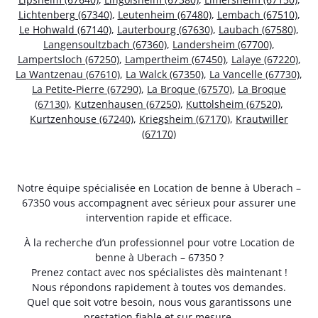
Lichtenberg (67340)
,
Leutenheim (67480)
,
Lembach (67510)
,
Le Hohwald (67140)
,
Lauterbourg (67630)
,
Laubach (67580)
,
Langensoultzbach (67360)
,
Landersheim (67700)
,
Lampertsloch (67250)
,
Lampertheim (67450)
,
Lalaye (67220)
,
La Wantzenau (67610)
,
La Walck (67350)
,
La Vancelle (67730)
,
La Petite-Pierre (67290)
,
La Broque (67570)
,
La Broque
(67130)
,
Kutzenhausen (67250)
,
Kuttolsheim (67520)
,
Kurtzenhouse (67240)
,
Kriegsheim (67170)
,
Krautwiller
(67170)
Notre équipe spécialisée en Location de benne à Uberach –
67350 vous accompagnent avec sérieux pour assurer une
intervention rapide et efficace.
À la recherche d’un professionnel pour votre Location de
benne à Uberach – 67350 ?
Prenez contact avec nos spécialistes dès maintenant !
Nous répondons rapidement à toutes vos demandes.
Quel que soit votre besoin, nous vous garantissons une
prestation fiable et sur mesure.