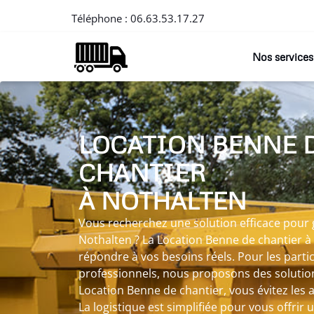
Téléphone :
06.63.53.17.27
Nos services
LOCATION BENNE 
CHANTIER
À NOTHALTEN
Vous recherchez une solution efficace pour 
Nothalten ? La Location Benne de chantier à
répondre à vos besoins réels. Pour les part
professionnels, nous proposons des solutio
Location Benne de chantier, vous évitez les a
La logistique est simplifiée pour vous offri