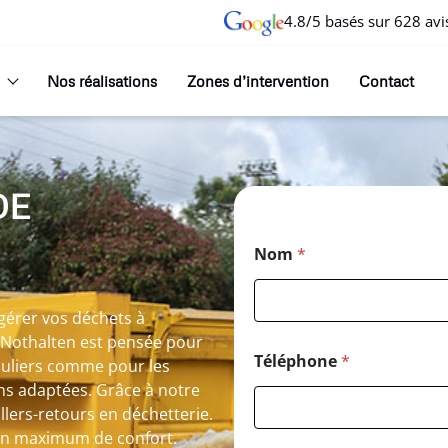
4.8/5 basés sur 628 avi
Nos réalisations
Zones d’intervention
Contact
DE
Nom
*
gérer vos déchets à
 Nothalten est pensée pour
Téléphone
*
iculiers comme pour les
ns adaptées. Grâce à notre
llers-retours en déchetterie.
r un maximum de confort.