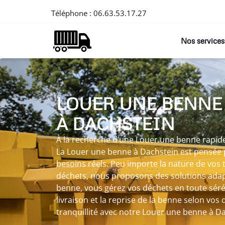
Téléphone :
06.63.53.17.27
Nos services
LOUER UNE BENNE
À DACHSTEIN
À la recherche d’une Louer une benne rapide
La Louer une benne à Dachstein est pensée
besoins réels. Peu importe la nature de vos
déchets, nous proposons des solutions adap
benne, vous gérez vos déchets en toute séré
livraison et la reprise de la benne selon vos d
tranquillité avec notre Louer une benne à Da