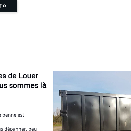
T
es de Louer
ous sommes là
e benne est
s dépanner, peu