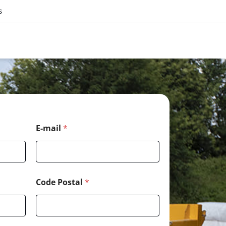
s
E-mail
*
Code Postal
*