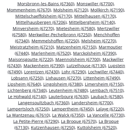
Morsbronn-les-Bains (67360)
,
Monswiller (67700)
,
Mommenheim (67670)
,
Molsheim (67120)
,
Mollkirch (67190)
,
Mittelschaeffolsheim (67170)
,
Mittelhausen (67170)
,
Mittelhausbergen (67206)
,
Mittelbergheim (67140)
,
Minversheim (67270)
,
Mietesheim (67580)
,
Mertzwiller
(67580)
,
Merkwiller-Pechelbronn (67250)
,
Menchhoffen
(67340)
,
Memmelshoffen (67250)
,
Melsheim (67270)
,
Meistratzheim (67210)
,
Matzenheim (67150)
,
Marmoutier
(67440)
,
Marlenheim (67520)
,
Marckolsheim (67390)
,
Maisonsgoutte (67220)
,
Maennolsheim (67700)
,
Mackwiller
(67430)
,
Mackenheim (67390)
,
Lutzelhouse (67130)
,
Lupstein
(67490)
,
Lorentzen (67430)
,
Lohr (67290)
,
Lochwiller (67440)
,
Lobsann (67250)
,
Lixhausen (67270)
,
Littenheim (67490)
,
Lipsheim (67640)
,
Lingolsheim (67380)
,
Limersheim (67150)
,
Lichtenberg (67340)
,
Leutenheim (67480)
,
Lembach (67510)
,
Le Hohwald (67140)
,
Lauterbourg (67630)
,
Laubach (67580)
,
Langensoultzbach (67360)
,
Landersheim (67700)
,
Lampertsloch (67250)
,
Lampertheim (67450)
,
Lalaye (67220)
,
La Wantzenau (67610)
,
La Walck (67350)
,
La Vancelle (67730)
,
La Petite-Pierre (67290)
,
La Broque (67570)
,
La Broque
(67130)
,
Kutzenhausen (67250)
,
Kuttolsheim (67520)
,