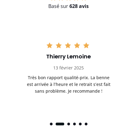
Basé sur
628 avis
Thierry Lemoine
13 février 2025
Très bon rapport qualité-prix. La benne
t
est arrivée à l’heure et le retrait s’est fait
ch
sans problème. Je recommande !