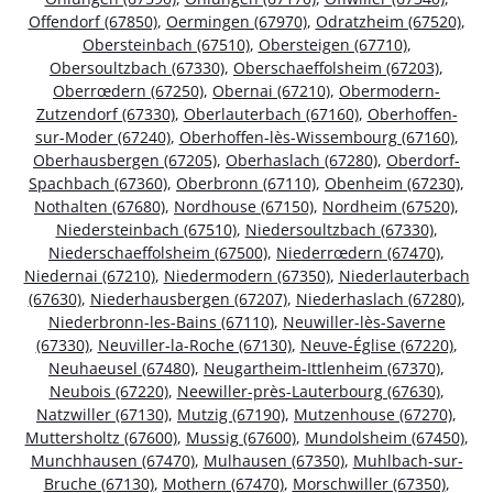
Offendorf (67850)
,
Oermingen (67970)
,
Odratzheim (67520)
,
Obersteinbach (67510)
,
Obersteigen (67710)
,
Obersoultzbach (67330)
,
Oberschaeffolsheim (67203)
,
Oberrœdern (67250)
,
Obernai (67210)
,
Obermodern-
Zutzendorf (67330)
,
Oberlauterbach (67160)
,
Oberhoffen-
sur-Moder (67240)
,
Oberhoffen-lès-Wissembourg (67160)
,
Oberhausbergen (67205)
,
Oberhaslach (67280)
,
Oberdorf-
Spachbach (67360)
,
Oberbronn (67110)
,
Obenheim (67230)
,
Nothalten (67680)
,
Nordhouse (67150)
,
Nordheim (67520)
,
Niedersteinbach (67510)
,
Niedersoultzbach (67330)
,
Niederschaeffolsheim (67500)
,
Niederrœdern (67470)
,
Niedernai (67210)
,
Niedermodern (67350)
,
Niederlauterbach
(67630)
,
Niederhausbergen (67207)
,
Niederhaslach (67280)
,
Niederbronn-les-Bains (67110)
,
Neuwiller-lès-Saverne
(67330)
,
Neuviller-la-Roche (67130)
,
Neuve-Église (67220)
,
Neuhaeusel (67480)
,
Neugartheim-Ittlenheim (67370)
,
Neubois (67220)
,
Neewiller-près-Lauterbourg (67630)
,
Natzwiller (67130)
,
Mutzig (67190)
,
Mutzenhouse (67270)
,
Muttersholtz (67600)
,
Mussig (67600)
,
Mundolsheim (67450)
,
Munchhausen (67470)
,
Mulhausen (67350)
,
Muhlbach-sur-
Bruche (67130)
,
Mothern (67470)
,
Morschwiller (67350)
,