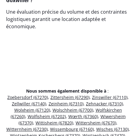
Goxwiller ?
Une évaluation précise du volume et des contraintes
logistiques garantit une location adaptée et
économique.
Nous sommes également disponible à
:
Zoebersdorf (67270)
,
Zittersheim (67290)
,
Zinswiller (67110)
,
Zellwiller (67140)
,
Zeinheim (67310)
,
Zehnacker (67310)
,
Wolxheim (67120)
,
Wolschheim (67700)
,
Wolfskirchen
(67260)
,
Wolfisheim (67202)
,
Wœrth (67360)
,
Wiwersheim
(67370)
,
Wittisheim (67820)
,
Wittersheim (67670)
,
Witternheim (67230)
,
Wissembourg (67160)
,
Wisches (67130)
,
Wintzenheim-Kochersberg (67370)
,
Wintzenbach (67470)
,