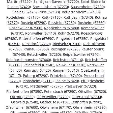
Martin (67220)
,
Saint-Jean-Saverne (67700)
,
Saint-Blaise-la-
Roche (67420)
,
Saessolsheim (67270)
,
Saasenheim (67390)
,
Saales (67420)
,
Russ (67130)
,
Rountzenheim (67480)
,
Rottelsheim (67170)
,
Rott (67160)
,
Rothbach (67340)
,
Rothau
(67570)
,
Rosteig (67290)
,
Rossfeld (67230)
,
Rosheim (67560)
,
Rosenwiller (67560)
,
Roppenheim (67480)
,
Romanswiller
(67310)
,
Rohrwiller (67410)
,
Rohr (67270)
,
Roeschwoog
(67480)
,
Rittershoffen (67690)
,
Ringendorf (67350)
,
Ringeldorf
(67350)
,
Rimsdorf (67260)
,
Riedseltz (67160)
,
Richtolsheim
(67390)
,
Rhinau (67860)
,
Rexingen (67320)
,
Reutenbourg
(67440)
,
Retschwiller (67250)
,
Reipertswiller (67340)
,
Reinhardsmunster (67440)
,
Reichstett (67116)
,
Reichshoffen
(67110)
,
Reichsfeld (67140)
,
Rauwiller (67320)
,
Ratzwiller
(67430)
,
Ranrupt (67420)
,
Rangen (67310)
,
Quatzenheim
(67117)
,
Puberg (67290)
,
Printzheim (67490)
,
Preuschdorf
(67250)
,
Plobsheim (67115)
,
Plaine (67420)
,
Pfulgriesheim
(67370)
,
Pfettisheim (67370)
,
Pfalzweyer (67320)
,
Pfaffenhoffen (67350)
,
Petersbach (67290)
,
Ottwiller (67320)
,
Ottrott (67530)
,
Otterswiller (67700)
,
Ottersthal (67700)
,
Ostwald (67540)
,
Osthouse (67150)
,
Osthoffen (67990)
,
Orschwiller (67600)
,
Olwisheim (67170)
,
Ohnenheim (67390)
,
Ohlungen (67590)
,
Ohlungen (67170)
,
Offwiller (67340)
,