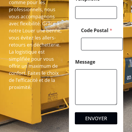
comme pour les
professionnels, nous
vous accompagnons
avec flexibilité. Grâce à
Code Postal
*
notre Louer une benne,
vous évitez les allers-
retours en déchetterie.
La logistique est
simplifiée pour vous
Message
offrir un maximum de
confort. Faites le choix
de l’efficacité et de la
proximité.
ENVOYER