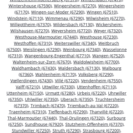
Wintershouse (67590)
,
Wingersheim (67270)
,
Wingersheim
(67170)
,
Wingen-sur-Moder (67290)
,
Wingen (67510)
,
Windstein (67110)
,
Wimmenau (67290)
,
Wilwisheim (67270)
,
Willgottheim (67370)
,
Wildersbach (67130)
,
Wickersheim-
Wilshausen (67270)
,
Weyersheim (67720)
,
Weyer (67320)
,
Westhouse-Marmoutier (67440)
,
Westhouse (67230)
,
Westhoffen (67310)
,
Weiterswiller (67340)
,
Weitbruch
(67500)
,
Weislingen (67290)
,
Weinbourg (67340)
,
Wasselonne
(67310)
,
Wangenbourg-Engenthal (67710)
,
Wangen (67520)
,
Waltenheim-sur-Zorn (67670)
,
Waldolwisheim (67700)
,
Waldhambach (67430)
,
Waldersbach (67130)
,
Walbourg
(67360)
,
Wahlenheim (67170)
,
Volksberg (67290)
,
Vœllerdingen (67430)
,
Villé (67220)
,
Vendenheim (67550)
,
Valff (67210)
,
Uttwiller (67330)
,
Uttenhoffen (67110)
,
Uttenheim (67150)
,
Urmatt (67280)
,
Urbeis (67220)
,
Uhrwiller
(67350)
,
Uhlwiller (67350)
,
Uberach (67350)
,
Truchtersheim
(67370)
,
Trimbach (67470)
,
Triembach-au-Val (67220)
,
Traenheim (67310)
,
Tieffenbach (67290)
,
Thanvillé (67220)
,
Thal-Marmoutier (67440)
,
Thal-Drulingen (67320)
,
Surbourg
(67250)
,
Sundhouse (67920)
,
Stutzheim-Offenheim (67370)
,
Stundwiller (67250)
,
Struth (67290)
,
Strasbourg (67200)
,