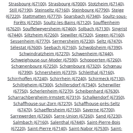
Strasbourg (67100)
,
Strasbourg (67000)
,
Stotzheim (67140)
,
Still (67190)
,
Steinseltz (67160)
,
Steinbourg (67790)
,
Steige
(67220)
,
Stattmatten (67770)
,
Sparsbach (67340)
,
Soultz-sous-
Forêts (67250)
,
Soultz-les-Bains (67120)
,
Soufflenheim
(67620)
,
Souffelweyersheim (67460)
,
Solbach (67130)
,
Singrist
(67440)
,
Siltzheim (67260)
,
Siewiller (67320)
,
Siegen (67160)
,
Sessenheim (67770)
,
Sermersheim (67230)
,
Seltz (67470)
,
Sélestat (67600)
,
Seebach (67160)
,
Schwobsheim (67390)
,
Schwindratzheim (67270)
,
Schwenheim (67440)
,
Schweighouse-sur-Moder (67590)
,
Schopperten (67260)
,
Schœnenbourg (67250)
,
Schœnbourg (67320)
,
Schœnau
(67390)
,
Schnersheim (67370)
,
Schleithal (67160)
,
Schirrhoffen (67240)
,
Schirrhein (67240)
,
Schirmeck (67130)
,
Schiltigheim (67300)
,
Schillersdorf (67340)
,
Scherwiller
(67750)
,
Scherlenheim (67270)
,
Scheibenhard (67630)
,
Scharrachbergheim-Irmstett (67310)
,
Schalkendorf (67350)
,
Schaffhouse-sur-Zorn (67270)
,
Schaffhouse-près-Seltz
(67470)
,
Schaeffersheim (67150)
,
Saverne (67700)
,
Sarrewerden (67260)
,
Sarre-Union (67260)
,
Sand (67230)
,
Salmbach (67160)
,
Salenthal (67440)
,
Saint-Pierre-Bois
(67220)
,
Saint-Pierre (67140)
,
Saint-Nabor (67530)
,
Saint-