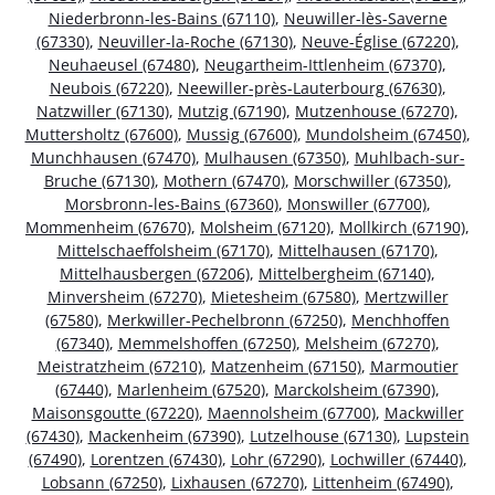
Niederbronn-les-Bains (67110)
,
Neuwiller-lès-Saverne
(67330)
,
Neuviller-la-Roche (67130)
,
Neuve-Église (67220)
,
Neuhaeusel (67480)
,
Neugartheim-Ittlenheim (67370)
,
Neubois (67220)
,
Neewiller-près-Lauterbourg (67630)
,
Natzwiller (67130)
,
Mutzig (67190)
,
Mutzenhouse (67270)
,
Muttersholtz (67600)
,
Mussig (67600)
,
Mundolsheim (67450)
,
Munchhausen (67470)
,
Mulhausen (67350)
,
Muhlbach-sur-
Bruche (67130)
,
Mothern (67470)
,
Morschwiller (67350)
,
Morsbronn-les-Bains (67360)
,
Monswiller (67700)
,
Mommenheim (67670)
,
Molsheim (67120)
,
Mollkirch (67190)
,
Mittelschaeffolsheim (67170)
,
Mittelhausen (67170)
,
Mittelhausbergen (67206)
,
Mittelbergheim (67140)
,
Minversheim (67270)
,
Mietesheim (67580)
,
Mertzwiller
(67580)
,
Merkwiller-Pechelbronn (67250)
,
Menchhoffen
(67340)
,
Memmelshoffen (67250)
,
Melsheim (67270)
,
Meistratzheim (67210)
,
Matzenheim (67150)
,
Marmoutier
(67440)
,
Marlenheim (67520)
,
Marckolsheim (67390)
,
Maisonsgoutte (67220)
,
Maennolsheim (67700)
,
Mackwiller
(67430)
,
Mackenheim (67390)
,
Lutzelhouse (67130)
,
Lupstein
(67490)
,
Lorentzen (67430)
,
Lohr (67290)
,
Lochwiller (67440)
,
Lobsann (67250)
,
Lixhausen (67270)
,
Littenheim (67490)
,