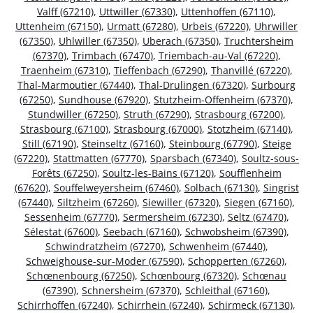
Valff (67210)
,
Uttwiller (67330)
,
Uttenhoffen (67110)
,
Uttenheim (67150)
,
Urmatt (67280)
,
Urbeis (67220)
,
Uhrwiller
(67350)
,
Uhlwiller (67350)
,
Uberach (67350)
,
Truchtersheim
(67370)
,
Trimbach (67470)
,
Triembach-au-Val (67220)
,
Traenheim (67310)
,
Tieffenbach (67290)
,
Thanvillé (67220)
,
Thal-Marmoutier (67440)
,
Thal-Drulingen (67320)
,
Surbourg
(67250)
,
Sundhouse (67920)
,
Stutzheim-Offenheim (67370)
,
Stundwiller (67250)
,
Struth (67290)
,
Strasbourg (67200)
,
Strasbourg (67100)
,
Strasbourg (67000)
,
Stotzheim (67140)
,
Still (67190)
,
Steinseltz (67160)
,
Steinbourg (67790)
,
Steige
(67220)
,
Stattmatten (67770)
,
Sparsbach (67340)
,
Soultz-sous-
Forêts (67250)
,
Soultz-les-Bains (67120)
,
Soufflenheim
(67620)
,
Souffelweyersheim (67460)
,
Solbach (67130)
,
Singrist
(67440)
,
Siltzheim (67260)
,
Siewiller (67320)
,
Siegen (67160)
,
Sessenheim (67770)
,
Sermersheim (67230)
,
Seltz (67470)
,
Sélestat (67600)
,
Seebach (67160)
,
Schwobsheim (67390)
,
Schwindratzheim (67270)
,
Schwenheim (67440)
,
Schweighouse-sur-Moder (67590)
,
Schopperten (67260)
,
Schœnenbourg (67250)
,
Schœnbourg (67320)
,
Schœnau
(67390)
,
Schnersheim (67370)
,
Schleithal (67160)
,
Schirrhoffen (67240)
,
Schirrhein (67240)
,
Schirmeck (67130)
,