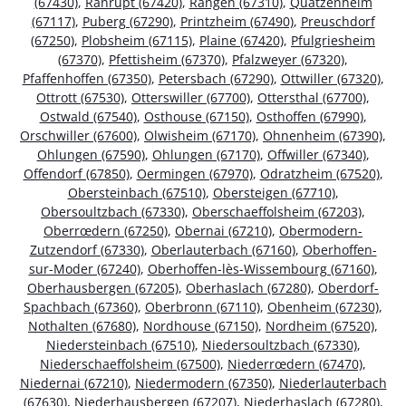
(67430)
,
Ranrupt (67420)
,
Rangen (67310)
,
Quatzenheim
(67117)
,
Puberg (67290)
,
Printzheim (67490)
,
Preuschdorf
(67250)
,
Plobsheim (67115)
,
Plaine (67420)
,
Pfulgriesheim
(67370)
,
Pfettisheim (67370)
,
Pfalzweyer (67320)
,
Pfaffenhoffen (67350)
,
Petersbach (67290)
,
Ottwiller (67320)
,
Ottrott (67530)
,
Otterswiller (67700)
,
Ottersthal (67700)
,
Ostwald (67540)
,
Osthouse (67150)
,
Osthoffen (67990)
,
Orschwiller (67600)
,
Olwisheim (67170)
,
Ohnenheim (67390)
,
Ohlungen (67590)
,
Ohlungen (67170)
,
Offwiller (67340)
,
Offendorf (67850)
,
Oermingen (67970)
,
Odratzheim (67520)
,
Obersteinbach (67510)
,
Obersteigen (67710)
,
Obersoultzbach (67330)
,
Oberschaeffolsheim (67203)
,
Oberrœdern (67250)
,
Obernai (67210)
,
Obermodern-
Zutzendorf (67330)
,
Oberlauterbach (67160)
,
Oberhoffen-
sur-Moder (67240)
,
Oberhoffen-lès-Wissembourg (67160)
,
Oberhausbergen (67205)
,
Oberhaslach (67280)
,
Oberdorf-
Spachbach (67360)
,
Oberbronn (67110)
,
Obenheim (67230)
,
Nothalten (67680)
,
Nordhouse (67150)
,
Nordheim (67520)
,
Niedersteinbach (67510)
,
Niedersoultzbach (67330)
,
Niederschaeffolsheim (67500)
,
Niederrœdern (67470)
,
Niedernai (67210)
,
Niedermodern (67350)
,
Niederlauterbach
(67630)
,
Niederhausbergen (67207)
,
Niederhaslach (67280)
,