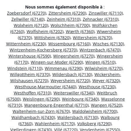
Nous sommes également disponible à
:
Zoebersdorf (67270)
,
Zittersheim (67290)
,
Zinswiller (67110)
,
Zellwiller (67140)
,
Zeinheim (67310)
,
Zehnacker (67310)
,
Wolxheim (67120)
,
Wolschheim (67700)
,
Wolfskirchen
(67260)
,
Wolfisheim (67202)
,
Wœrth (67360)
,
Wiwersheim
(67370)
,
Wittisheim (67820)
,
Wittersheim (67670)
,
Witternheim (67230)
,
Wissembourg (67160)
,
Wisches (67130)
,
Wintzenheim-Kochersberg (67370)
,
Wintzenbach (67470)
,
Wintershouse (67590)
,
Wingersheim (67270)
,
Wingersheim
(67170)
,
Wingen-sur-Moder (67290)
,
Wingen (67510)
,
Windstein (67110)
,
Wimmenau (67290)
,
Wilwisheim (67270)
,
Willgottheim (67370)
,
Wildersbach (67130)
,
Wickersheim-
Wilshausen (67270)
,
Weyersheim (67720)
,
Weyer (67320)
,
Westhouse-Marmoutier (67440)
,
Westhouse (67230)
,
Westhoffen (67310)
,
Weiterswiller (67340)
,
Weitbruch
(67500)
,
Weislingen (67290)
,
Weinbourg (67340)
,
Wasselonne
(67310)
,
Wangenbourg-Engenthal (67710)
,
Wangen (67520)
,
Waltenheim-sur-Zorn (67670)
,
Waldolwisheim (67700)
,
Waldhambach (67430)
,
Waldersbach (67130)
,
Walbourg
(67360)
,
Wahlenheim (67170)
,
Volksberg (67290)
,
Vœllerdingen (67430)
,
Villé (67220)
,
Vendenheim (67550)
,