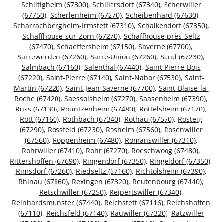
Schiltigheim (67300)
,
Schillersdorf (67340)
,
Scherwiller
(67750)
,
Scherlenheim (67270)
,
Scheibenhard (67630)
,
Scharrachbergheim-Irmstett (67310)
,
Schalkendorf (67350)
,
Schaffhouse-sur-Zorn (67270)
,
Schaffhouse-près-Seltz
(67470)
,
Schaeffersheim (67150)
,
Saverne (67700)
,
Sarrewerden (67260)
,
Sarre-Union (67260)
,
Sand (67230)
,
Salmbach (67160)
,
Salenthal (67440)
,
Saint-Pierre-Bois
(67220)
,
Saint-Pierre (67140)
,
Saint-Nabor (67530)
,
Saint-
Martin (67220)
,
Saint-Jean-Saverne (67700)
,
Saint-Blaise-la-
Roche (67420)
,
Saessolsheim (67270)
,
Saasenheim (67390)
,
Russ (67130)
,
Rountzenheim (67480)
,
Rottelsheim (67170)
,
Rott (67160)
,
Rothbach (67340)
,
Rothau (67570)
,
Rosteig
(67290)
,
Rossfeld (67230)
,
Rosheim (67560)
,
Rosenwiller
(67560)
,
Roppenheim (67480)
,
Romanswiller (67310)
,
Rohrwiller (67410)
,
Rohr (67270)
,
Roeschwoog (67480)
,
Rittershoffen (67690)
,
Ringendorf (67350)
,
Ringeldorf (67350)
,
Rimsdorf (67260)
,
Riedseltz (67160)
,
Richtolsheim (67390)
,
Rhinau (67860)
,
Rexingen (67320)
,
Reutenbourg (67440)
,
Retschwiller (67250)
,
Reipertswiller (67340)
,
Reinhardsmunster (67440)
,
Reichstett (67116)
,
Reichshoffen
(67110)
,
Reichsfeld (67140)
,
Rauwiller (67320)
,
Ratzwiller