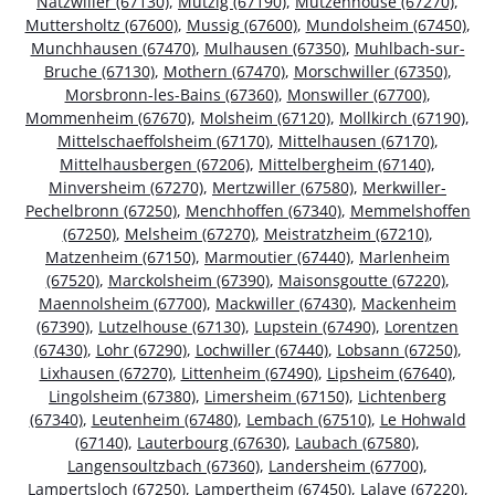
Natzwiller (67130)
,
Mutzig (67190)
,
Mutzenhouse (67270)
,
Muttersholtz (67600)
,
Mussig (67600)
,
Mundolsheim (67450)
,
Munchhausen (67470)
,
Mulhausen (67350)
,
Muhlbach-sur-
Bruche (67130)
,
Mothern (67470)
,
Morschwiller (67350)
,
Morsbronn-les-Bains (67360)
,
Monswiller (67700)
,
Mommenheim (67670)
,
Molsheim (67120)
,
Mollkirch (67190)
,
Mittelschaeffolsheim (67170)
,
Mittelhausen (67170)
,
Mittelhausbergen (67206)
,
Mittelbergheim (67140)
,
Minversheim (67270)
,
Mertzwiller (67580)
,
Merkwiller-
Pechelbronn (67250)
,
Menchhoffen (67340)
,
Memmelshoffen
(67250)
,
Melsheim (67270)
,
Meistratzheim (67210)
,
Matzenheim (67150)
,
Marmoutier (67440)
,
Marlenheim
(67520)
,
Marckolsheim (67390)
,
Maisonsgoutte (67220)
,
Maennolsheim (67700)
,
Mackwiller (67430)
,
Mackenheim
(67390)
,
Lutzelhouse (67130)
,
Lupstein (67490)
,
Lorentzen
(67430)
,
Lohr (67290)
,
Lochwiller (67440)
,
Lobsann (67250)
,
Lixhausen (67270)
,
Littenheim (67490)
,
Lipsheim (67640)
,
Lingolsheim (67380)
,
Limersheim (67150)
,
Lichtenberg
(67340)
,
Leutenheim (67480)
,
Lembach (67510)
,
Le Hohwald
(67140)
,
Lauterbourg (67630)
,
Laubach (67580)
,
Langensoultzbach (67360)
,
Landersheim (67700)
,
Lampertsloch (67250)
,
Lampertheim (67450)
,
Lalaye (67220)
,