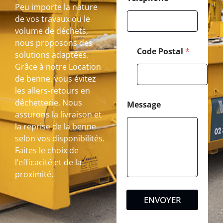
Peu importe la nature
de vos travaux ou le
volume de déchets,
nous proposons des
Code Postal
*
solutions adaptées.
Grâce à notre Location
de benne, vous évitez
les allers-retours en
déchetterie. Nous
Message
assurons la livraison et
la reprise de la benne
selon vos disponibilités.
Faites le choix de
l’efficacité et de la
proximité.
ENVOYER