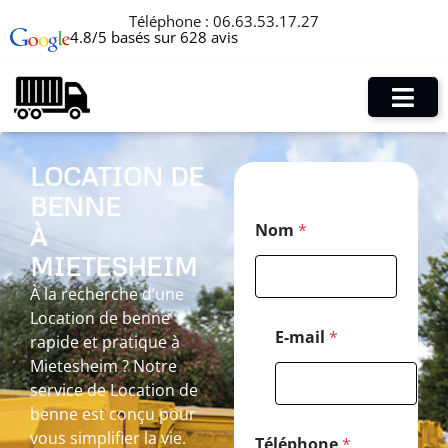
Téléphone :
06.63.53.17.27
4.8/5 basés sur 628 avis
LOCATION DE
BENNE
N
Nom
*
À
o
m
MIETESHEIM
T
é
À la recherche d’une
l
Location de benne
é
E-mail
*
rapide et pratique à
p
Mietesheim ? Notre
h
o
service de Location de
n
benne est conçu pour
e
vous simplifier la vie.
*
Téléphone
*