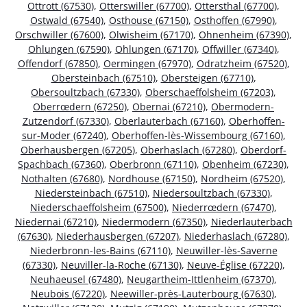
Ottrott (67530)
,
Otterswiller (67700)
,
Ottersthal (67700)
,
Ostwald (67540)
,
Osthouse (67150)
,
Osthoffen (67990)
,
Orschwiller (67600)
,
Olwisheim (67170)
,
Ohnenheim (67390)
,
Ohlungen (67590)
,
Ohlungen (67170)
,
Offwiller (67340)
,
Offendorf (67850)
,
Oermingen (67970)
,
Odratzheim (67520)
,
Obersteinbach (67510)
,
Obersteigen (67710)
,
Obersoultzbach (67330)
,
Oberschaeffolsheim (67203)
,
Oberrœdern (67250)
,
Obernai (67210)
,
Obermodern-
Zutzendorf (67330)
,
Oberlauterbach (67160)
,
Oberhoffen-
sur-Moder (67240)
,
Oberhoffen-lès-Wissembourg (67160)
,
Oberhausbergen (67205)
,
Oberhaslach (67280)
,
Oberdorf-
Spachbach (67360)
,
Oberbronn (67110)
,
Obenheim (67230)
,
Nothalten (67680)
,
Nordhouse (67150)
,
Nordheim (67520)
,
Niedersteinbach (67510)
,
Niedersoultzbach (67330)
,
Niederschaeffolsheim (67500)
,
Niederrœdern (67470)
,
Niedernai (67210)
,
Niedermodern (67350)
,
Niederlauterbach
(67630)
,
Niederhausbergen (67207)
,
Niederhaslach (67280)
,
Niederbronn-les-Bains (67110)
,
Neuwiller-lès-Saverne
(67330)
,
Neuviller-la-Roche (67130)
,
Neuve-Église (67220)
,
Neuhaeusel (67480)
,
Neugartheim-Ittlenheim (67370)
,
Neubois (67220)
,
Neewiller-près-Lauterbourg (67630)
,