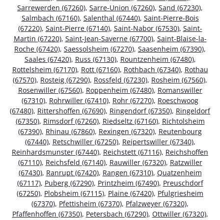
Sarrewerden (67260)
,
Sarre-Union (67260)
,
Sand (67230)
,
Salmbach (67160)
,
Salenthal (67440)
,
Saint-Pierre-Bois
(67220)
,
Saint-Pierre (67140)
,
Saint-Nabor (67530)
,
Saint-
Martin (67220)
,
Saint-Jean-Saverne (67700)
,
Saint-Blaise-la-
Roche (67420)
,
Saessolsheim (67270)
,
Saasenheim (67390)
,
Saales (67420)
,
Russ (67130)
,
Rountzenheim (67480)
,
Rottelsheim (67170)
,
Rott (67160)
,
Rothbach (67340)
,
Rothau
(67570)
,
Rosteig (67290)
,
Rossfeld (67230)
,
Rosheim (67560)
,
Rosenwiller (67560)
,
Roppenheim (67480)
,
Romanswiller
(67310)
,
Rohrwiller (67410)
,
Rohr (67270)
,
Roeschwoog
(67480)
,
Rittershoffen (67690)
,
Ringendorf (67350)
,
Ringeldorf
(67350)
,
Rimsdorf (67260)
,
Riedseltz (67160)
,
Richtolsheim
(67390)
,
Rhinau (67860)
,
Rexingen (67320)
,
Reutenbourg
(67440)
,
Retschwiller (67250)
,
Reipertswiller (67340)
,
Reinhardsmunster (67440)
,
Reichstett (67116)
,
Reichshoffen
(67110)
,
Reichsfeld (67140)
,
Rauwiller (67320)
,
Ratzwiller
(67430)
,
Ranrupt (67420)
,
Rangen (67310)
,
Quatzenheim
(67117)
,
Puberg (67290)
,
Printzheim (67490)
,
Preuschdorf
(67250)
,
Plobsheim (67115)
,
Plaine (67420)
,
Pfulgriesheim
(67370)
,
Pfettisheim (67370)
,
Pfalzweyer (67320)
,
Pfaffenhoffen (67350)
,
Petersbach (67290)
,
Ottwiller (67320)
,