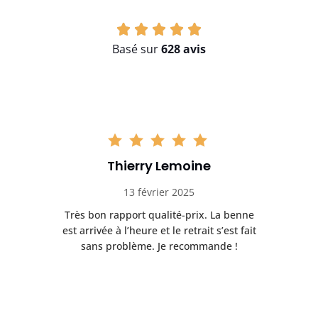
Basé sur
628 avis
Thierry Lemoine
13 février 2025
Très bon rapport qualité-prix. La benne
t
est arrivée à l’heure et le retrait s’est fait
ch
sans problème. Je recommande !