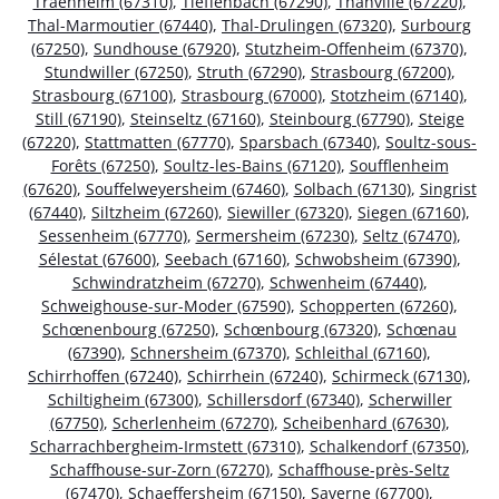
Traenheim (67310)
,
Tieffenbach (67290)
,
Thanvillé (67220)
,
Thal-Marmoutier (67440)
,
Thal-Drulingen (67320)
,
Surbourg
(67250)
,
Sundhouse (67920)
,
Stutzheim-Offenheim (67370)
,
Stundwiller (67250)
,
Struth (67290)
,
Strasbourg (67200)
,
Strasbourg (67100)
,
Strasbourg (67000)
,
Stotzheim (67140)
,
Still (67190)
,
Steinseltz (67160)
,
Steinbourg (67790)
,
Steige
(67220)
,
Stattmatten (67770)
,
Sparsbach (67340)
,
Soultz-sous-
Forêts (67250)
,
Soultz-les-Bains (67120)
,
Soufflenheim
(67620)
,
Souffelweyersheim (67460)
,
Solbach (67130)
,
Singrist
(67440)
,
Siltzheim (67260)
,
Siewiller (67320)
,
Siegen (67160)
,
Sessenheim (67770)
,
Sermersheim (67230)
,
Seltz (67470)
,
Sélestat (67600)
,
Seebach (67160)
,
Schwobsheim (67390)
,
Schwindratzheim (67270)
,
Schwenheim (67440)
,
Schweighouse-sur-Moder (67590)
,
Schopperten (67260)
,
Schœnenbourg (67250)
,
Schœnbourg (67320)
,
Schœnau
(67390)
,
Schnersheim (67370)
,
Schleithal (67160)
,
Schirrhoffen (67240)
,
Schirrhein (67240)
,
Schirmeck (67130)
,
Schiltigheim (67300)
,
Schillersdorf (67340)
,
Scherwiller
(67750)
,
Scherlenheim (67270)
,
Scheibenhard (67630)
,
Scharrachbergheim-Irmstett (67310)
,
Schalkendorf (67350)
,
Schaffhouse-sur-Zorn (67270)
,
Schaffhouse-près-Seltz
(67470)
,
Schaeffersheim (67150)
,
Saverne (67700)
,