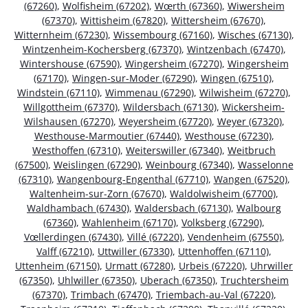
(67260)
,
Wolfisheim (67202)
,
Wœrth (67360)
,
Wiwersheim
(67370)
,
Wittisheim (67820)
,
Wittersheim (67670)
,
Witternheim (67230)
,
Wissembourg (67160)
,
Wisches (67130)
,
Wintzenheim-Kochersberg (67370)
,
Wintzenbach (67470)
,
Wintershouse (67590)
,
Wingersheim (67270)
,
Wingersheim
(67170)
,
Wingen-sur-Moder (67290)
,
Wingen (67510)
,
Windstein (67110)
,
Wimmenau (67290)
,
Wilwisheim (67270)
,
Willgottheim (67370)
,
Wildersbach (67130)
,
Wickersheim-
Wilshausen (67270)
,
Weyersheim (67720)
,
Weyer (67320)
,
Westhouse-Marmoutier (67440)
,
Westhouse (67230)
,
Westhoffen (67310)
,
Weiterswiller (67340)
,
Weitbruch
(67500)
,
Weislingen (67290)
,
Weinbourg (67340)
,
Wasselonne
(67310)
,
Wangenbourg-Engenthal (67710)
,
Wangen (67520)
,
Waltenheim-sur-Zorn (67670)
,
Waldolwisheim (67700)
,
Waldhambach (67430)
,
Waldersbach (67130)
,
Walbourg
(67360)
,
Wahlenheim (67170)
,
Volksberg (67290)
,
Vœllerdingen (67430)
,
Villé (67220)
,
Vendenheim (67550)
,
Valff (67210)
,
Uttwiller (67330)
,
Uttenhoffen (67110)
,
Uttenheim (67150)
,
Urmatt (67280)
,
Urbeis (67220)
,
Uhrwiller
(67350)
,
Uhlwiller (67350)
,
Uberach (67350)
,
Truchtersheim
(67370)
,
Trimbach (67470)
,
Triembach-au-Val (67220)
,