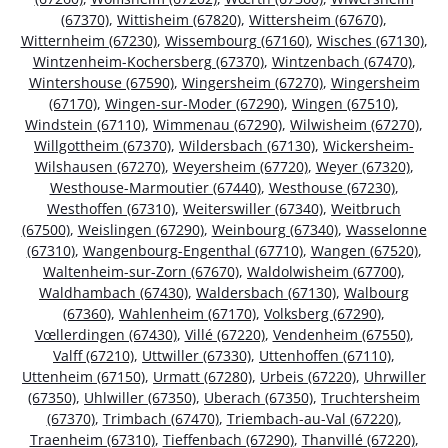
(67370)
,
Wittisheim (67820)
,
Wittersheim (67670)
,
Witternheim (67230)
,
Wissembourg (67160)
,
Wisches (67130)
,
Wintzenheim-Kochersberg (67370)
,
Wintzenbach (67470)
,
Wintershouse (67590)
,
Wingersheim (67270)
,
Wingersheim
(67170)
,
Wingen-sur-Moder (67290)
,
Wingen (67510)
,
Windstein (67110)
,
Wimmenau (67290)
,
Wilwisheim (67270)
,
Willgottheim (67370)
,
Wildersbach (67130)
,
Wickersheim-
Wilshausen (67270)
,
Weyersheim (67720)
,
Weyer (67320)
,
Westhouse-Marmoutier (67440)
,
Westhouse (67230)
,
Westhoffen (67310)
,
Weiterswiller (67340)
,
Weitbruch
(67500)
,
Weislingen (67290)
,
Weinbourg (67340)
,
Wasselonne
(67310)
,
Wangenbourg-Engenthal (67710)
,
Wangen (67520)
,
Waltenheim-sur-Zorn (67670)
,
Waldolwisheim (67700)
,
Waldhambach (67430)
,
Waldersbach (67130)
,
Walbourg
(67360)
,
Wahlenheim (67170)
,
Volksberg (67290)
,
Vœllerdingen (67430)
,
Villé (67220)
,
Vendenheim (67550)
,
Valff (67210)
,
Uttwiller (67330)
,
Uttenhoffen (67110)
,
Uttenheim (67150)
,
Urmatt (67280)
,
Urbeis (67220)
,
Uhrwiller
(67350)
,
Uhlwiller (67350)
,
Uberach (67350)
,
Truchtersheim
(67370)
,
Trimbach (67470)
,
Triembach-au-Val (67220)
,
Traenheim (67310)
,
Tieffenbach (67290)
,
Thanvillé (67220)
,