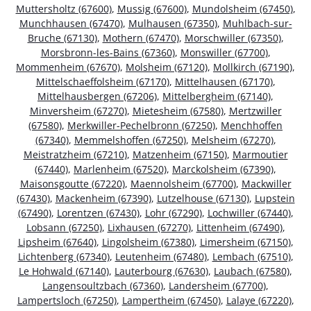
Muttersholtz (67600)
,
Mussig (67600)
,
Mundolsheim (67450)
,
Munchhausen (67470)
,
Mulhausen (67350)
,
Muhlbach-sur-
Bruche (67130)
,
Mothern (67470)
,
Morschwiller (67350)
,
Morsbronn-les-Bains (67360)
,
Monswiller (67700)
,
Mommenheim (67670)
,
Molsheim (67120)
,
Mollkirch (67190)
,
Mittelschaeffolsheim (67170)
,
Mittelhausen (67170)
,
Mittelhausbergen (67206)
,
Mittelbergheim (67140)
,
Minversheim (67270)
,
Mietesheim (67580)
,
Mertzwiller
(67580)
,
Merkwiller-Pechelbronn (67250)
,
Menchhoffen
(67340)
,
Memmelshoffen (67250)
,
Melsheim (67270)
,
Meistratzheim (67210)
,
Matzenheim (67150)
,
Marmoutier
(67440)
,
Marlenheim (67520)
,
Marckolsheim (67390)
,
Maisonsgoutte (67220)
,
Maennolsheim (67700)
,
Mackwiller
(67430)
,
Mackenheim (67390)
,
Lutzelhouse (67130)
,
Lupstein
(67490)
,
Lorentzen (67430)
,
Lohr (67290)
,
Lochwiller (67440)
,
Lobsann (67250)
,
Lixhausen (67270)
,
Littenheim (67490)
,
Lipsheim (67640)
,
Lingolsheim (67380)
,
Limersheim (67150)
,
Lichtenberg (67340)
,
Leutenheim (67480)
,
Lembach (67510)
,
Le Hohwald (67140)
,
Lauterbourg (67630)
,
Laubach (67580)
,
Langensoultzbach (67360)
,
Landersheim (67700)
,
Lampertsloch (67250)
,
Lampertheim (67450)
,
Lalaye (67220)
,