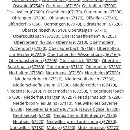
Ostwald (67540)
,
Osthouse (67150)
,
Osthoffen (67990)
,
Orschwiller (67600)
,
Olwisheim (67170)
,
Ohnenheim (67390)
,
Ohlungen (67590)
,
Ohlungen (67170)
,
Offwiller (67340)
,
Offendorf (67850)
,
Oermingen (67970)
,
Odratzheim (67520)
,
Obersteinbach (67510)
,
Obersteigen (67710)
,
Obersoultzbach (67330)
,
Oberschaeffolsheim (67203)
,
Oberrœdern (67250)
,
Obernai (67210)
,
Obermodern-
Zutzendorf (67330)
,
Oberlauterbach (67160)
,
Oberhoffen-
sur-Moder (67240)
,
Oberhoffen-lès-Wissembourg (67160)
,
Oberhausbergen (67205)
,
Oberhaslach (67280)
,
Oberdorf-
Spachbach (67360)
,
Oberbronn (67110)
,
Obenheim (67230)
,
Nothalten (67680)
,
Nordhouse (67150)
,
Nordheim (67520)
,
Niedersteinbach (67510)
,
Niedersoultzbach (67330)
,
Niederschaeffolsheim (67500)
,
Niederrœdern (67470)
,
Niedernai (67210)
,
Niedermodern (67350)
,
Niederlauterbach
(67630)
,
Niederhausbergen (67207)
,
Niederhaslach (67280)
,
Niederbronn-les-Bains (67110)
,
Neuwiller-lès-Saverne
(67330)
,
Neuviller-la-Roche (67130)
,
Neuve-Église (67220)
,
Neuhaeusel (67480)
,
Neugartheim-Ittlenheim (67370)
,
Neubois (67220)
,
Neewiller-près-Lauterbourg (67630)
,
Natzwiller (67130)
,
Mutzig (67190)
,
Mutzenhouse (67270)
,