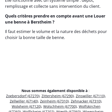
Elle fonctionne avec un système simple : dépôt,
remplissage et collecte sans intervention du client.
Quels critères prendre en compte avant une Louer
une benne à Berstheim ?
Il faut estimer le volume et la nature des déchets pour
choisir la bonne taille de benne.
Nous sommes également disponible à
:
Zoebersdorf (67270)
,
Zittersheim (67290)
,
Zinswiller (67110)
,
Zellwiller (67140)
,
Zeinheim (67310)
,
Zehnacker (67310)
,
Wolxheim (67120)
,
Wolschheim (67700)
,
Wolfskirchen
(67260)
,
Wolfisheim (67202)
,
Wœrth (67360)
,
Wiwersheim