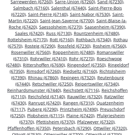
Sarrewerden (67260)
,
Sarre-Union (67260)
,
Sand (67230)
,
Salmbach (67160)
,
Salenthal (67440)
,
Saint-Pierre-Bois
(67220)
,
Saint-Pierre (67140)
,
Saint-Nabor (67530)
,
Saint-
Martin (67220)
,
Saint-Jean-Saverne (67700)
,
Saint-Blaise-la-
Roche (67420)
,
Saessolsheim (67270)
,
Saasenheim (67390)
,
Saales (67420)
,
Russ (67130)
,
Rountzenheim (67480)
,
Rottelsheim (67170)
,
Rott (67160)
,
Rothbach (67340)
,
Rothau
(67570)
,
Rosteig (67290)
,
Rossfeld (67230)
,
Rosheim (67560)
,
Rosenwiller (67560)
,
Roppenheim (67480)
,
Romanswiller
(67310)
,
Rohrwiller (67410)
,
Rohr (67270)
,
Roeschwoog
(67480)
,
Rittershoffen (67690)
,
Ringendorf (67350)
,
Ringeldorf
(67350)
,
Rimsdorf (67260)
,
Riedseltz (67160)
,
Richtolsheim
(67390)
,
Rhinau (67860)
,
Rexingen (67320)
,
Reutenbourg
(67440)
,
Retschwiller (67250)
,
Reipertswiller (67340)
,
Reinhardsmunster (67440)
,
Reichstett (67116)
,
Reichshoffen
(67110)
,
Reichsfeld (67140)
,
Rauwiller (67320)
,
Ratzwiller
(67430)
,
Ranrupt (67420)
,
Rangen (67310)
,
Quatzenheim
(67117)
,
Puberg (67290)
,
Printzheim (67490)
,
Preuschdorf
(67250)
,
Plobsheim (67115)
,
Plaine (67420)
,
Pfulgriesheim
(67370)
,
Pfettisheim (67370)
,
Pfalzweyer (67320)
,
Pfaffenhoffen (67350)
,
Petersbach (67290)
,
Ottwiller (67320)
,
Ottrott (67530)
,
Otterswiller (67700)
,
Ottersthal (67700)
,