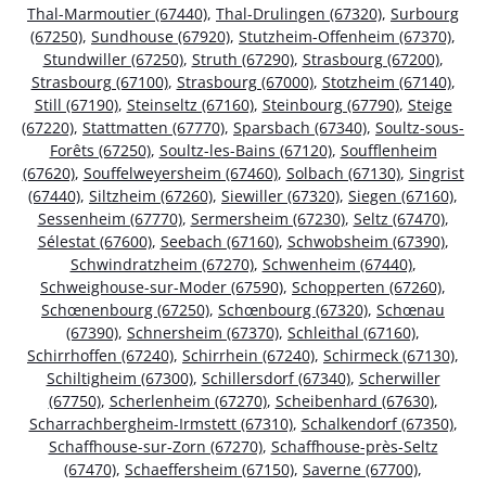
Thal-Marmoutier (67440)
,
Thal-Drulingen (67320)
,
Surbourg
(67250)
,
Sundhouse (67920)
,
Stutzheim-Offenheim (67370)
,
Stundwiller (67250)
,
Struth (67290)
,
Strasbourg (67200)
,
Strasbourg (67100)
,
Strasbourg (67000)
,
Stotzheim (67140)
,
Still (67190)
,
Steinseltz (67160)
,
Steinbourg (67790)
,
Steige
(67220)
,
Stattmatten (67770)
,
Sparsbach (67340)
,
Soultz-sous-
Forêts (67250)
,
Soultz-les-Bains (67120)
,
Soufflenheim
(67620)
,
Souffelweyersheim (67460)
,
Solbach (67130)
,
Singrist
(67440)
,
Siltzheim (67260)
,
Siewiller (67320)
,
Siegen (67160)
,
Sessenheim (67770)
,
Sermersheim (67230)
,
Seltz (67470)
,
Sélestat (67600)
,
Seebach (67160)
,
Schwobsheim (67390)
,
Schwindratzheim (67270)
,
Schwenheim (67440)
,
Schweighouse-sur-Moder (67590)
,
Schopperten (67260)
,
Schœnenbourg (67250)
,
Schœnbourg (67320)
,
Schœnau
(67390)
,
Schnersheim (67370)
,
Schleithal (67160)
,
Schirrhoffen (67240)
,
Schirrhein (67240)
,
Schirmeck (67130)
,
Schiltigheim (67300)
,
Schillersdorf (67340)
,
Scherwiller
(67750)
,
Scherlenheim (67270)
,
Scheibenhard (67630)
,
Scharrachbergheim-Irmstett (67310)
,
Schalkendorf (67350)
,
Schaffhouse-sur-Zorn (67270)
,
Schaffhouse-près-Seltz
(67470)
,
Schaeffersheim (67150)
,
Saverne (67700)
,