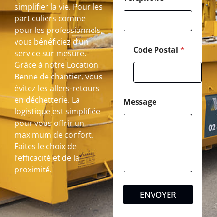
simplifier la vie. Pour les
particuliers comme
pour les professionnels,
vous bénéficiez d’un
Code Postal
*
service sur mesure.
Grâce à notre Location
Benne de chantier, vous
évitez les allers-retours
en déchetterie. La
Message
logistique est simplifiée
pour vous offrir un
maximum de confort.
Faites le choix de
l’efficacité et de la
proximité.
ENVOYER