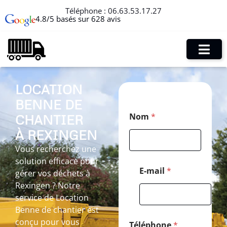
Téléphone :
06.63.53.17.27
4.8/5 basés sur 628 avis
LOCATION
BENNE DE
C
Nom
*
CHANTIER
o
d
À REXINGEN
e
P
Vous recherchez une
o
solution efficace pour
s
E-mail
*
gérer vos déchets à
t
Rexingen ? Notre
a
l
service de Location
N
Benne de chantier est
o
conçu pour vous
m
Téléphone
*