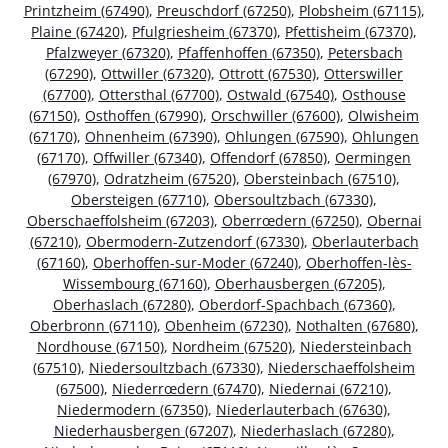
Printzheim (67490)
,
Preuschdorf (67250)
,
Plobsheim (67115)
,
Plaine (67420)
,
Pfulgriesheim (67370)
,
Pfettisheim (67370)
,
Pfalzweyer (67320)
,
Pfaffenhoffen (67350)
,
Petersbach
(67290)
,
Ottwiller (67320)
,
Ottrott (67530)
,
Otterswiller
(67700)
,
Ottersthal (67700)
,
Ostwald (67540)
,
Osthouse
(67150)
,
Osthoffen (67990)
,
Orschwiller (67600)
,
Olwisheim
(67170)
,
Ohnenheim (67390)
,
Ohlungen (67590)
,
Ohlungen
(67170)
,
Offwiller (67340)
,
Offendorf (67850)
,
Oermingen
(67970)
,
Odratzheim (67520)
,
Obersteinbach (67510)
,
Obersteigen (67710)
,
Obersoultzbach (67330)
,
Oberschaeffolsheim (67203)
,
Oberrœdern (67250)
,
Obernai
(67210)
,
Obermodern-Zutzendorf (67330)
,
Oberlauterbach
(67160)
,
Oberhoffen-sur-Moder (67240)
,
Oberhoffen-lès-
Wissembourg (67160)
,
Oberhausbergen (67205)
,
Oberhaslach (67280)
,
Oberdorf-Spachbach (67360)
,
Oberbronn (67110)
,
Obenheim (67230)
,
Nothalten (67680)
,
Nordhouse (67150)
,
Nordheim (67520)
,
Niedersteinbach
(67510)
,
Niedersoultzbach (67330)
,
Niederschaeffolsheim
(67500)
,
Niederrœdern (67470)
,
Niedernai (67210)
,
Niedermodern (67350)
,
Niederlauterbach (67630)
,
Niederhausbergen (67207)
,
Niederhaslach (67280)
,