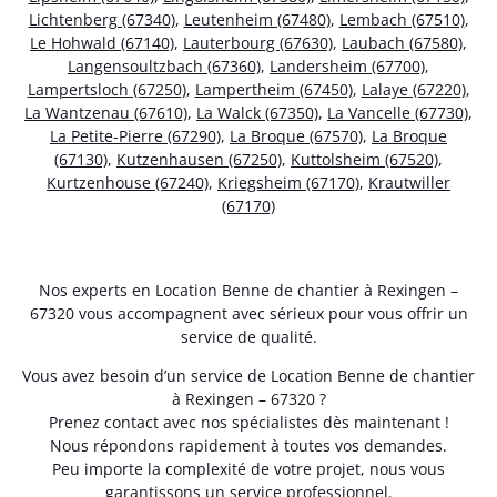
Lichtenberg (67340)
,
Leutenheim (67480)
,
Lembach (67510)
,
Le Hohwald (67140)
,
Lauterbourg (67630)
,
Laubach (67580)
,
Langensoultzbach (67360)
,
Landersheim (67700)
,
Lampertsloch (67250)
,
Lampertheim (67450)
,
Lalaye (67220)
,
La Wantzenau (67610)
,
La Walck (67350)
,
La Vancelle (67730)
,
La Petite-Pierre (67290)
,
La Broque (67570)
,
La Broque
(67130)
,
Kutzenhausen (67250)
,
Kuttolsheim (67520)
,
Kurtzenhouse (67240)
,
Kriegsheim (67170)
,
Krautwiller
(67170)
Nos experts en Location Benne de chantier à Rexingen –
67320 vous accompagnent avec sérieux pour vous offrir un
service de qualité.
Vous avez besoin d’un service de Location Benne de chantier
à Rexingen – 67320 ?
Prenez contact avec nos spécialistes dès maintenant !
Nous répondons rapidement à toutes vos demandes.
Peu importe la complexité de votre projet, nous vous
garantissons un service professionnel.