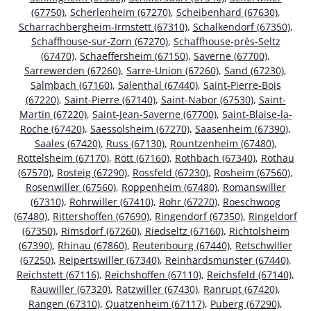
(67750)
,
Scherlenheim (67270)
,
Scheibenhard (67630)
,
Scharrachbergheim-Irmstett (67310)
,
Schalkendorf (67350)
,
Schaffhouse-sur-Zorn (67270)
,
Schaffhouse-près-Seltz
(67470)
,
Schaeffersheim (67150)
,
Saverne (67700)
,
Sarrewerden (67260)
,
Sarre-Union (67260)
,
Sand (67230)
,
Salmbach (67160)
,
Salenthal (67440)
,
Saint-Pierre-Bois
(67220)
,
Saint-Pierre (67140)
,
Saint-Nabor (67530)
,
Saint-
Martin (67220)
,
Saint-Jean-Saverne (67700)
,
Saint-Blaise-la-
Roche (67420)
,
Saessolsheim (67270)
,
Saasenheim (67390)
,
Saales (67420)
,
Russ (67130)
,
Rountzenheim (67480)
,
Rottelsheim (67170)
,
Rott (67160)
,
Rothbach (67340)
,
Rothau
(67570)
,
Rosteig (67290)
,
Rossfeld (67230)
,
Rosheim (67560)
,
Rosenwiller (67560)
,
Roppenheim (67480)
,
Romanswiller
(67310)
,
Rohrwiller (67410)
,
Rohr (67270)
,
Roeschwoog
(67480)
,
Rittershoffen (67690)
,
Ringendorf (67350)
,
Ringeldorf
(67350)
,
Rimsdorf (67260)
,
Riedseltz (67160)
,
Richtolsheim
(67390)
,
Rhinau (67860)
,
Reutenbourg (67440)
,
Retschwiller
(67250)
,
Reipertswiller (67340)
,
Reinhardsmunster (67440)
,
Reichstett (67116)
,
Reichshoffen (67110)
,
Reichsfeld (67140)
,
Rauwiller (67320)
,
Ratzwiller (67430)
,
Ranrupt (67420)
,
Rangen (67310)
,
Quatzenheim (67117)
,
Puberg (67290)
,