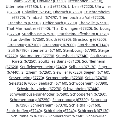
Valff (67210)
,
Uttwiller (67330)
,
Uttenhoffen (67110)
,
Uttenheim (67150)
,
Urmatt (67280)
,
Urbeis (67220)
,
Uhrwiller
(67350)
,
Uhlwiller (67350)
,
Uberach (67350)
,
Truchtersheim
(67370)
,
Trimbach (67470)
,
Triembach-au-Val (67220)
,
Traenheim (67310)
,
Tieffenbach (67290)
,
Thanvillé (67220)
,
Thal-Marmoutier (67440)
,
Thal-Drulingen (67320)
,
Surbourg
(67250)
,
Sundhouse (67920)
,
Stutzheim-Offenheim (67370)
,
Stundwiller (67250)
,
Struth (67290)
,
Strasbourg (67200)
,
Strasbourg (67100)
,
Strasbourg (67000)
,
Stotzheim (67140)
,
Still (67190)
,
Steinseltz (67160)
,
Steinbourg (67790)
,
Steige
(67220)
,
Stattmatten (67770)
,
Sparsbach (67340)
,
Soultz-sous-
Forêts (67250)
,
Soultz-les-Bains (67120)
,
Soufflenheim
(67620)
,
Souffelweyersheim (67460)
,
Solbach (67130)
,
Singrist
(67440)
,
Siltzheim (67260)
,
Siewiller (67320)
,
Siegen (67160)
,
Sessenheim (67770)
,
Sermersheim (67230)
,
Seltz (67470)
,
Sélestat (67600)
,
Seebach (67160)
,
Schwobsheim (67390)
,
Schwindratzheim (67270)
,
Schwenheim (67440)
,
Schweighouse-sur-Moder (67590)
,
Schopperten (67260)
,
Schœnenbourg (67250)
,
Schœnbourg (67320)
,
Schœnau
(67390)
,
Schnersheim (67370)
,
Schleithal (67160)
,
Schirrhoffen (67240)
,
Schirrhein (67240)
,
Schirmeck (67130)
,
Schiltigheim (67300)
,
Schillersdorf (67340)
,
Scherwiller