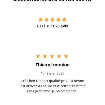
Basé sur
628 avis
Thierry Lemoine
13 février 2025
Très bon rapport qualité-prix. La benne
t
est arrivée à l’heure et le retrait s’est fait
ch
sans problème. Je recommande !