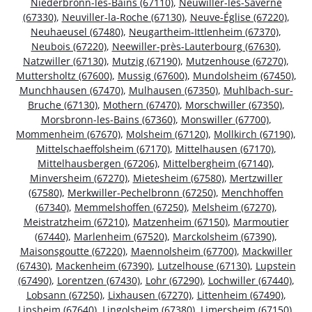
Niederbronn-les-Bains (67110)
,
Neuwiller-lès-Saverne
(67330)
,
Neuviller-la-Roche (67130)
,
Neuve-Église (67220)
,
Neuhaeusel (67480)
,
Neugartheim-Ittlenheim (67370)
,
Neubois (67220)
,
Neewiller-près-Lauterbourg (67630)
,
Natzwiller (67130)
,
Mutzig (67190)
,
Mutzenhouse (67270)
,
Muttersholtz (67600)
,
Mussig (67600)
,
Mundolsheim (67450)
,
Munchhausen (67470)
,
Mulhausen (67350)
,
Muhlbach-sur-
Bruche (67130)
,
Mothern (67470)
,
Morschwiller (67350)
,
Morsbronn-les-Bains (67360)
,
Monswiller (67700)
,
Mommenheim (67670)
,
Molsheim (67120)
,
Mollkirch (67190)
,
Mittelschaeffolsheim (67170)
,
Mittelhausen (67170)
,
Mittelhausbergen (67206)
,
Mittelbergheim (67140)
,
Minversheim (67270)
,
Mietesheim (67580)
,
Mertzwiller
(67580)
,
Merkwiller-Pechelbronn (67250)
,
Menchhoffen
(67340)
,
Memmelshoffen (67250)
,
Melsheim (67270)
,
Meistratzheim (67210)
,
Matzenheim (67150)
,
Marmoutier
(67440)
,
Marlenheim (67520)
,
Marckolsheim (67390)
,
Maisonsgoutte (67220)
,
Maennolsheim (67700)
,
Mackwiller
(67430)
,
Mackenheim (67390)
,
Lutzelhouse (67130)
,
Lupstein
(67490)
,
Lorentzen (67430)
,
Lohr (67290)
,
Lochwiller (67440)
,
Lobsann (67250)
,
Lixhausen (67270)
,
Littenheim (67490)
,
Lipsheim (67640)
,
Lingolsheim (67380)
,
Limersheim (67150)
,