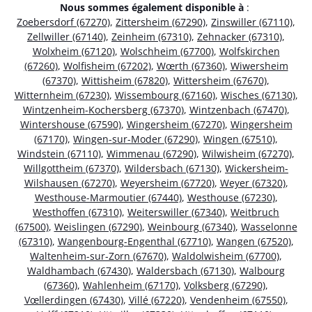
Nous sommes également disponible à
:
Zoebersdorf (67270)
,
Zittersheim (67290)
,
Zinswiller (67110)
,
Zellwiller (67140)
,
Zeinheim (67310)
,
Zehnacker (67310)
,
Wolxheim (67120)
,
Wolschheim (67700)
,
Wolfskirchen
(67260)
,
Wolfisheim (67202)
,
Wœrth (67360)
,
Wiwersheim
(67370)
,
Wittisheim (67820)
,
Wittersheim (67670)
,
Witternheim (67230)
,
Wissembourg (67160)
,
Wisches (67130)
,
Wintzenheim-Kochersberg (67370)
,
Wintzenbach (67470)
,
Wintershouse (67590)
,
Wingersheim (67270)
,
Wingersheim
(67170)
,
Wingen-sur-Moder (67290)
,
Wingen (67510)
,
Windstein (67110)
,
Wimmenau (67290)
,
Wilwisheim (67270)
,
Willgottheim (67370)
,
Wildersbach (67130)
,
Wickersheim-
Wilshausen (67270)
,
Weyersheim (67720)
,
Weyer (67320)
,
Westhouse-Marmoutier (67440)
,
Westhouse (67230)
,
Westhoffen (67310)
,
Weiterswiller (67340)
,
Weitbruch
(67500)
,
Weislingen (67290)
,
Weinbourg (67340)
,
Wasselonne
(67310)
,
Wangenbourg-Engenthal (67710)
,
Wangen (67520)
,
Waltenheim-sur-Zorn (67670)
,
Waldolwisheim (67700)
,
Waldhambach (67430)
,
Waldersbach (67130)
,
Walbourg
(67360)
,
Wahlenheim (67170)
,
Volksberg (67290)
,
Vœllerdingen (67430)
,
Villé (67220)
,
Vendenheim (67550)
,