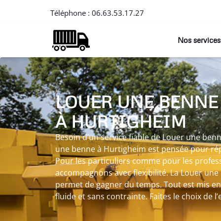
Téléphone :
06.63.53.17.27
Nos services
LOUER UNE BENNE
À HURTIGHEIM
Besoin d’un service fiable de Louer une ben
une benne à Hurtigheim est pensée pour rép
Pour les particuliers comme pour les profes
accompagnons avec flexibilité. La Louer un
permet de gagner du temps. Tout est mis e
fluide et sans contrainte. Faites le choix de l’