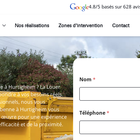
4.8/5 basés sur 628 avi
Nos réalisations
Zones d’intervention
Contact
Nom
*
ne à Hurtigheim ? La Louer
ondre à vos besoins réels.
sionnels, nous vous
e benne à Hurtigheim vous
Téléphone
*
n œuvre pour une expérience
efficacité et de la proximité.