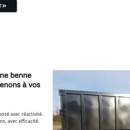
T
une benne
venons à vos
osé avec réactivité.
, avec efficacité.