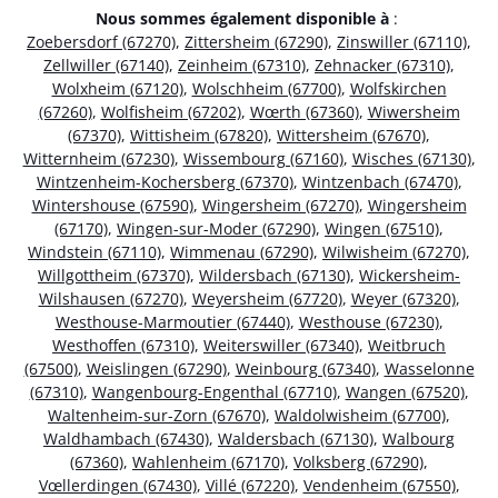
Nous sommes également disponible à
:
Zoebersdorf (67270)
,
Zittersheim (67290)
,
Zinswiller (67110)
,
Zellwiller (67140)
,
Zeinheim (67310)
,
Zehnacker (67310)
,
Wolxheim (67120)
,
Wolschheim (67700)
,
Wolfskirchen
(67260)
,
Wolfisheim (67202)
,
Wœrth (67360)
,
Wiwersheim
(67370)
,
Wittisheim (67820)
,
Wittersheim (67670)
,
Witternheim (67230)
,
Wissembourg (67160)
,
Wisches (67130)
,
Wintzenheim-Kochersberg (67370)
,
Wintzenbach (67470)
,
Wintershouse (67590)
,
Wingersheim (67270)
,
Wingersheim
(67170)
,
Wingen-sur-Moder (67290)
,
Wingen (67510)
,
Windstein (67110)
,
Wimmenau (67290)
,
Wilwisheim (67270)
,
Willgottheim (67370)
,
Wildersbach (67130)
,
Wickersheim-
Wilshausen (67270)
,
Weyersheim (67720)
,
Weyer (67320)
,
Westhouse-Marmoutier (67440)
,
Westhouse (67230)
,
Westhoffen (67310)
,
Weiterswiller (67340)
,
Weitbruch
(67500)
,
Weislingen (67290)
,
Weinbourg (67340)
,
Wasselonne
(67310)
,
Wangenbourg-Engenthal (67710)
,
Wangen (67520)
,
Waltenheim-sur-Zorn (67670)
,
Waldolwisheim (67700)
,
Waldhambach (67430)
,
Waldersbach (67130)
,
Walbourg
(67360)
,
Wahlenheim (67170)
,
Volksberg (67290)
,
Vœllerdingen (67430)
,
Villé (67220)
,
Vendenheim (67550)
,