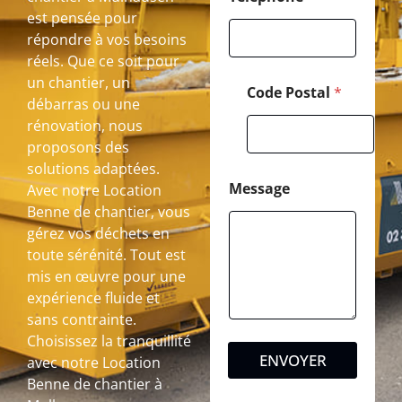
est pensée pour
répondre à vos besoins
réels. Que ce soit pour
un chantier, un
Code Postal
*
débarras ou une
rénovation, nous
proposons des
solutions adaptées.
Message
Avec notre Location
Benne de chantier, vous
gérez vos déchets en
toute sérénité. Tout est
mis en œuvre pour une
expérience fluide et
sans contrainte.
Choisissez la tranquillité
ENVOYER
avec notre Location
Benne de chantier à