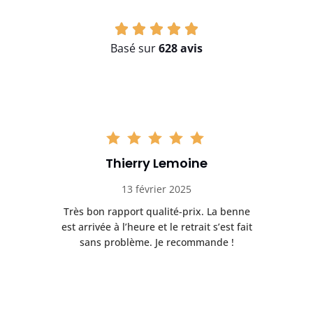
Basé sur
628 avis
Thierry Lemoine
13 février 2025
Très bon rapport qualité-prix. La benne
t
est arrivée à l’heure et le retrait s’est fait
ch
sans problème. Je recommande !