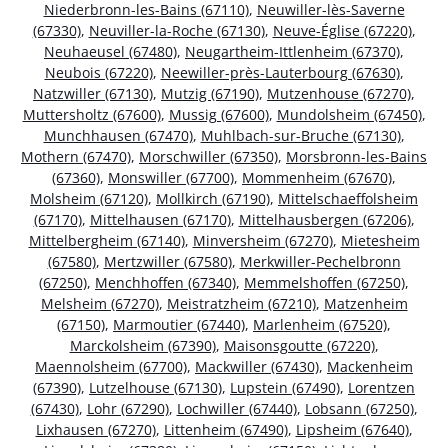
Niederbronn-les-Bains (67110)
,
Neuwiller-lès-Saverne
(67330)
,
Neuviller-la-Roche (67130)
,
Neuve-Église (67220)
,
Neuhaeusel (67480)
,
Neugartheim-Ittlenheim (67370)
,
Neubois (67220)
,
Neewiller-près-Lauterbourg (67630)
,
Natzwiller (67130)
,
Mutzig (67190)
,
Mutzenhouse (67270)
,
Muttersholtz (67600)
,
Mussig (67600)
,
Mundolsheim (67450)
,
Munchhausen (67470)
,
Muhlbach-sur-Bruche (67130)
,
Mothern (67470)
,
Morschwiller (67350)
,
Morsbronn-les-Bains
(67360)
,
Monswiller (67700)
,
Mommenheim (67670)
,
Molsheim (67120)
,
Mollkirch (67190)
,
Mittelschaeffolsheim
(67170)
,
Mittelhausen (67170)
,
Mittelhausbergen (67206)
,
Mittelbergheim (67140)
,
Minversheim (67270)
,
Mietesheim
(67580)
,
Mertzwiller (67580)
,
Merkwiller-Pechelbronn
(67250)
,
Menchhoffen (67340)
,
Memmelshoffen (67250)
,
Melsheim (67270)
,
Meistratzheim (67210)
,
Matzenheim
(67150)
,
Marmoutier (67440)
,
Marlenheim (67520)
,
Marckolsheim (67390)
,
Maisonsgoutte (67220)
,
Maennolsheim (67700)
,
Mackwiller (67430)
,
Mackenheim
(67390)
,
Lutzelhouse (67130)
,
Lupstein (67490)
,
Lorentzen
(67430)
,
Lohr (67290)
,
Lochwiller (67440)
,
Lobsann (67250)
,
Lixhausen (67270)
,
Littenheim (67490)
,
Lipsheim (67640)
,