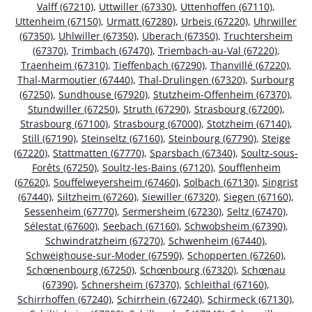
Valff (67210)
,
Uttwiller (67330)
,
Uttenhoffen (67110)
,
Uttenheim (67150)
,
Urmatt (67280)
,
Urbeis (67220)
,
Uhrwiller
(67350)
,
Uhlwiller (67350)
,
Uberach (67350)
,
Truchtersheim
(67370)
,
Trimbach (67470)
,
Triembach-au-Val (67220)
,
Traenheim (67310)
,
Tieffenbach (67290)
,
Thanvillé (67220)
,
Thal-Marmoutier (67440)
,
Thal-Drulingen (67320)
,
Surbourg
(67250)
,
Sundhouse (67920)
,
Stutzheim-Offenheim (67370)
,
Stundwiller (67250)
,
Struth (67290)
,
Strasbourg (67200)
,
Strasbourg (67100)
,
Strasbourg (67000)
,
Stotzheim (67140)
,
Still (67190)
,
Steinseltz (67160)
,
Steinbourg (67790)
,
Steige
(67220)
,
Stattmatten (67770)
,
Sparsbach (67340)
,
Soultz-sous-
Forêts (67250)
,
Soultz-les-Bains (67120)
,
Soufflenheim
(67620)
,
Souffelweyersheim (67460)
,
Solbach (67130)
,
Singrist
(67440)
,
Siltzheim (67260)
,
Siewiller (67320)
,
Siegen (67160)
,
Sessenheim (67770)
,
Sermersheim (67230)
,
Seltz (67470)
,
Sélestat (67600)
,
Seebach (67160)
,
Schwobsheim (67390)
,
Schwindratzheim (67270)
,
Schwenheim (67440)
,
Schweighouse-sur-Moder (67590)
,
Schopperten (67260)
,
Schœnenbourg (67250)
,
Schœnbourg (67320)
,
Schœnau
(67390)
,
Schnersheim (67370)
,
Schleithal (67160)
,
Schirrhoffen (67240)
,
Schirrhein (67240)
,
Schirmeck (67130)
,