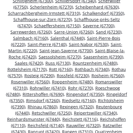
Schiltigheim (67300)
,
Schillersdorf (67340)
,
Scherwiller
(67750)
,
Scherlenheim (67270)
,
Scheibenhard (67630)
,
Scharrachbergheim-Irmstett (67310)
,
Schalkendorf (67350)
,
Schaffhouse-sur-Zorn (67270)
,
Schaffhouse-près-Seltz
(67470)
,
Schaeffersheim (67150)
,
Saverne (67700)
,
Sarrewerden (67260)
,
Sarre-Union (67260)
,
Sand (67230)
,
Salmbach (67160)
,
Salenthal (67440)
,
Saint-Pierre-Bois
(67220)
,
Saint-Pierre (67140)
,
Saint-Nabor (67530)
,
Saint-
Martin (67220)
,
Saint-Jean-Saverne (67700)
,
Saint-Blaise-la-
Roche (67420)
,
Saessolsheim (67270)
,
Saasenheim (67390)
,
Saales (67420)
,
Russ (67130)
,
Rountzenheim (67480)
,
Rottelsheim (67170)
,
Rott (67160)
,
Rothbach (67340)
,
Rothau
(67570)
,
Rosteig (67290)
,
Rossfeld (67230)
,
Rosheim (67560)
,
Rosenwiller (67560)
,
Roppenheim (67480)
,
Romanswiller
(67310)
,
Rohrwiller (67410)
,
Rohr (67270)
,
Roeschwoog
(67480)
,
Rittershoffen (67690)
,
Ringendorf (67350)
,
Ringeldorf
(67350)
,
Rimsdorf (67260)
,
Riedseltz (67160)
,
Richtolsheim
(67390)
,
Rhinau (67860)
,
Rexingen (67320)
,
Reutenbourg
(67440)
,
Retschwiller (67250)
,
Reipertswiller (67340)
,
Reinhardsmunster (67440)
,
Reichstett (67116)
,
Reichshoffen
(67110)
,
Reichsfeld (67140)
,
Rauwiller (67320)
,
Ratzwiller
(67430)
,
Ranrupt (67420)
,
Rangen (67310)
,
Quatzenheim