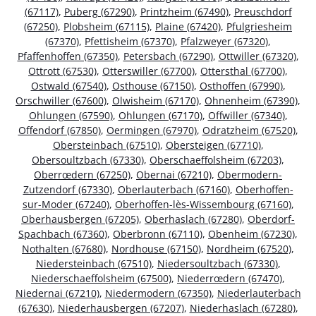
(67117)
,
Puberg (67290)
,
Printzheim (67490)
,
Preuschdorf
(67250)
,
Plobsheim (67115)
,
Plaine (67420)
,
Pfulgriesheim
(67370)
,
Pfettisheim (67370)
,
Pfalzweyer (67320)
,
Pfaffenhoffen (67350)
,
Petersbach (67290)
,
Ottwiller (67320)
,
Ottrott (67530)
,
Otterswiller (67700)
,
Ottersthal (67700)
,
Ostwald (67540)
,
Osthouse (67150)
,
Osthoffen (67990)
,
Orschwiller (67600)
,
Olwisheim (67170)
,
Ohnenheim (67390)
,
Ohlungen (67590)
,
Ohlungen (67170)
,
Offwiller (67340)
,
Offendorf (67850)
,
Oermingen (67970)
,
Odratzheim (67520)
,
Obersteinbach (67510)
,
Obersteigen (67710)
,
Obersoultzbach (67330)
,
Oberschaeffolsheim (67203)
,
Oberrœdern (67250)
,
Obernai (67210)
,
Obermodern-
Zutzendorf (67330)
,
Oberlauterbach (67160)
,
Oberhoffen-
sur-Moder (67240)
,
Oberhoffen-lès-Wissembourg (67160)
,
Oberhausbergen (67205)
,
Oberhaslach (67280)
,
Oberdorf-
Spachbach (67360)
,
Oberbronn (67110)
,
Obenheim (67230)
,
Nothalten (67680)
,
Nordhouse (67150)
,
Nordheim (67520)
,
Niedersteinbach (67510)
,
Niedersoultzbach (67330)
,
Niederschaeffolsheim (67500)
,
Niederrœdern (67470)
,
Niedernai (67210)
,
Niedermodern (67350)
,
Niederlauterbach
(67630)
,
Niederhausbergen (67207)
,
Niederhaslach (67280)
,