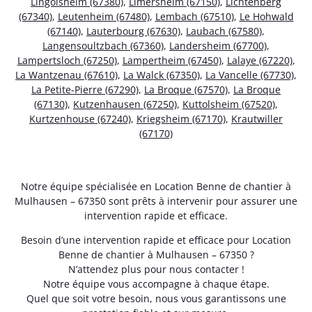
Lingolsheim (67380)
,
Limersheim (67150)
,
Lichtenberg
(67340)
,
Leutenheim (67480)
,
Lembach (67510)
,
Le Hohwald
(67140)
,
Lauterbourg (67630)
,
Laubach (67580)
,
Langensoultzbach (67360)
,
Landersheim (67700)
,
Lampertsloch (67250)
,
Lampertheim (67450)
,
Lalaye (67220)
,
La Wantzenau (67610)
,
La Walck (67350)
,
La Vancelle (67730)
,
La Petite-Pierre (67290)
,
La Broque (67570)
,
La Broque
(67130)
,
Kutzenhausen (67250)
,
Kuttolsheim (67520)
,
Kurtzenhouse (67240)
,
Kriegsheim (67170)
,
Krautwiller
(67170)
Notre équipe spécialisée en Location Benne de chantier à
Mulhausen – 67350 sont prêts à intervenir pour assurer une
intervention rapide et efficace.
Besoin d’une intervention rapide et efficace pour Location
Benne de chantier à Mulhausen – 67350 ?
N’attendez plus pour nous contacter !
Notre équipe vous accompagne à chaque étape.
Quel que soit votre besoin, nous vous garantissons une