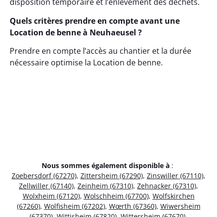
disposition temporaire et l’enlèvement des déchets.
Quels critères prendre en compte avant une
Location de benne à Neuhaeusel ?
Prendre en compte l’accès au chantier et la durée
nécessaire optimise la Location de benne.
Nous sommes également disponible à
:
Zoebersdorf (67270)
,
Zittersheim (67290)
,
Zinswiller (67110)
,
Zellwiller (67140)
,
Zeinheim (67310)
,
Zehnacker (67310)
,
Wolxheim (67120)
,
Wolschheim (67700)
,
Wolfskirchen
(67260)
,
Wolfisheim (67202)
,
Wœrth (67360)
,
Wiwersheim
(67370)
,
Wittisheim (67820)
,
Wittersheim (67670)
,