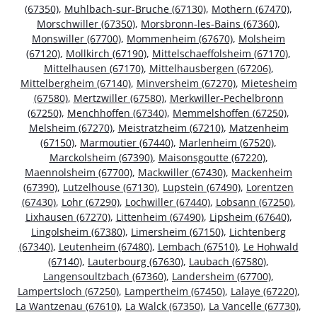
(67350)
,
Muhlbach-sur-Bruche (67130)
,
Mothern (67470)
,
Morschwiller (67350)
,
Morsbronn-les-Bains (67360)
,
Monswiller (67700)
,
Mommenheim (67670)
,
Molsheim
(67120)
,
Mollkirch (67190)
,
Mittelschaeffolsheim (67170)
,
Mittelhausen (67170)
,
Mittelhausbergen (67206)
,
Mittelbergheim (67140)
,
Minversheim (67270)
,
Mietesheim
(67580)
,
Mertzwiller (67580)
,
Merkwiller-Pechelbronn
(67250)
,
Menchhoffen (67340)
,
Memmelshoffen (67250)
,
Melsheim (67270)
,
Meistratzheim (67210)
,
Matzenheim
(67150)
,
Marmoutier (67440)
,
Marlenheim (67520)
,
Marckolsheim (67390)
,
Maisonsgoutte (67220)
,
Maennolsheim (67700)
,
Mackwiller (67430)
,
Mackenheim
(67390)
,
Lutzelhouse (67130)
,
Lupstein (67490)
,
Lorentzen
(67430)
,
Lohr (67290)
,
Lochwiller (67440)
,
Lobsann (67250)
,
Lixhausen (67270)
,
Littenheim (67490)
,
Lipsheim (67640)
,
Lingolsheim (67380)
,
Limersheim (67150)
,
Lichtenberg
(67340)
,
Leutenheim (67480)
,
Lembach (67510)
,
Le Hohwald
(67140)
,
Lauterbourg (67630)
,
Laubach (67580)
,
Langensoultzbach (67360)
,
Landersheim (67700)
,
Lampertsloch (67250)
,
Lampertheim (67450)
,
Lalaye (67220)
,
La Wantzenau (67610)
,
La Walck (67350)
,
La Vancelle (67730)
,