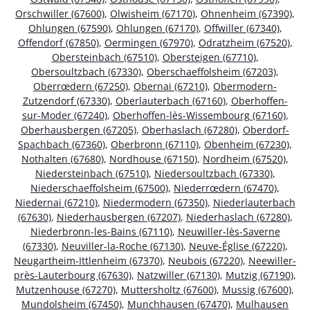
Orschwiller (67600)
,
Olwisheim (67170)
,
Ohnenheim (67390)
,
Ohlungen (67590)
,
Ohlungen (67170)
,
Offwiller (67340)
,
Offendorf (67850)
,
Oermingen (67970)
,
Odratzheim (67520)
,
Obersteinbach (67510)
,
Obersteigen (67710)
,
Obersoultzbach (67330)
,
Oberschaeffolsheim (67203)
,
Oberrœdern (67250)
,
Obernai (67210)
,
Obermodern-
Zutzendorf (67330)
,
Oberlauterbach (67160)
,
Oberhoffen-
sur-Moder (67240)
,
Oberhoffen-lès-Wissembourg (67160)
,
Oberhausbergen (67205)
,
Oberhaslach (67280)
,
Oberdorf-
Spachbach (67360)
,
Oberbronn (67110)
,
Obenheim (67230)
,
Nothalten (67680)
,
Nordhouse (67150)
,
Nordheim (67520)
,
Niedersteinbach (67510)
,
Niedersoultzbach (67330)
,
Niederschaeffolsheim (67500)
,
Niederrœdern (67470)
,
Niedernai (67210)
,
Niedermodern (67350)
,
Niederlauterbach
(67630)
,
Niederhausbergen (67207)
,
Niederhaslach (67280)
,
Niederbronn-les-Bains (67110)
,
Neuwiller-lès-Saverne
(67330)
,
Neuviller-la-Roche (67130)
,
Neuve-Église (67220)
,
Neugartheim-Ittlenheim (67370)
,
Neubois (67220)
,
Neewiller-
près-Lauterbourg (67630)
,
Natzwiller (67130)
,
Mutzig (67190)
,
Mutzenhouse (67270)
,
Muttersholtz (67600)
,
Mussig (67600)
,
Mundolsheim (67450)
,
Munchhausen (67470)
,
Mulhausen