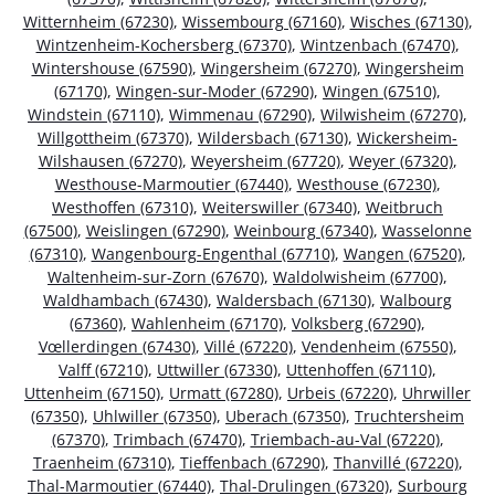
Witternheim (67230)
,
Wissembourg (67160)
,
Wisches (67130)
,
Wintzenheim-Kochersberg (67370)
,
Wintzenbach (67470)
,
Wintershouse (67590)
,
Wingersheim (67270)
,
Wingersheim
(67170)
,
Wingen-sur-Moder (67290)
,
Wingen (67510)
,
Windstein (67110)
,
Wimmenau (67290)
,
Wilwisheim (67270)
,
Willgottheim (67370)
,
Wildersbach (67130)
,
Wickersheim-
Wilshausen (67270)
,
Weyersheim (67720)
,
Weyer (67320)
,
Westhouse-Marmoutier (67440)
,
Westhouse (67230)
,
Westhoffen (67310)
,
Weiterswiller (67340)
,
Weitbruch
(67500)
,
Weislingen (67290)
,
Weinbourg (67340)
,
Wasselonne
(67310)
,
Wangenbourg-Engenthal (67710)
,
Wangen (67520)
,
Waltenheim-sur-Zorn (67670)
,
Waldolwisheim (67700)
,
Waldhambach (67430)
,
Waldersbach (67130)
,
Walbourg
(67360)
,
Wahlenheim (67170)
,
Volksberg (67290)
,
Vœllerdingen (67430)
,
Villé (67220)
,
Vendenheim (67550)
,
Valff (67210)
,
Uttwiller (67330)
,
Uttenhoffen (67110)
,
Uttenheim (67150)
,
Urmatt (67280)
,
Urbeis (67220)
,
Uhrwiller
(67350)
,
Uhlwiller (67350)
,
Uberach (67350)
,
Truchtersheim
(67370)
,
Trimbach (67470)
,
Triembach-au-Val (67220)
,
Traenheim (67310)
,
Tieffenbach (67290)
,
Thanvillé (67220)
,
Thal-Marmoutier (67440)
,
Thal-Drulingen (67320)
,
Surbourg