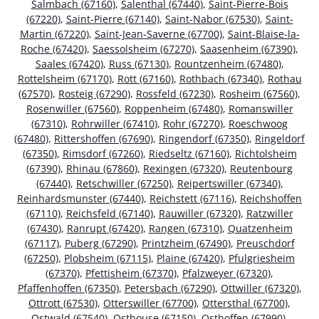
Salmbach (67160)
,
Salenthal (67440)
,
Saint-Pierre-Bois
(67220)
,
Saint-Pierre (67140)
,
Saint-Nabor (67530)
,
Saint-
Martin (67220)
,
Saint-Jean-Saverne (67700)
,
Saint-Blaise-la-
Roche (67420)
,
Saessolsheim (67270)
,
Saasenheim (67390)
,
Saales (67420)
,
Russ (67130)
,
Rountzenheim (67480)
,
Rottelsheim (67170)
,
Rott (67160)
,
Rothbach (67340)
,
Rothau
(67570)
,
Rosteig (67290)
,
Rossfeld (67230)
,
Rosheim (67560)
,
Rosenwiller (67560)
,
Roppenheim (67480)
,
Romanswiller
(67310)
,
Rohrwiller (67410)
,
Rohr (67270)
,
Roeschwoog
(67480)
,
Rittershoffen (67690)
,
Ringendorf (67350)
,
Ringeldorf
(67350)
,
Rimsdorf (67260)
,
Riedseltz (67160)
,
Richtolsheim
(67390)
,
Rhinau (67860)
,
Rexingen (67320)
,
Reutenbourg
(67440)
,
Retschwiller (67250)
,
Reipertswiller (67340)
,
Reinhardsmunster (67440)
,
Reichstett (67116)
,
Reichshoffen
(67110)
,
Reichsfeld (67140)
,
Rauwiller (67320)
,
Ratzwiller
(67430)
,
Ranrupt (67420)
,
Rangen (67310)
,
Quatzenheim
(67117)
,
Puberg (67290)
,
Printzheim (67490)
,
Preuschdorf
(67250)
,
Plobsheim (67115)
,
Plaine (67420)
,
Pfulgriesheim
(67370)
,
Pfettisheim (67370)
,
Pfalzweyer (67320)
,
Pfaffenhoffen (67350)
,
Petersbach (67290)
,
Ottwiller (67320)
,
Ottrott (67530)
,
Otterswiller (67700)
,
Ottersthal (67700)
,
Ostwald (67540)
,
Osthouse (67150)
,
Osthoffen (67990)
,