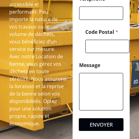
accessible et
performant. Peu
importe la nature de
vos travaux ou le
Code Postal
*
volume de déchets,
vous bénéficiez d’un
service sur mesure.
Avec notre Location de
benne, vous gérez vos
Message
déchets en toute
sérénité. Nous assurons
la livraison et la reprise
de la benne selon vos
disponibilités. Optez
pour une solution
propre, rapide et
économique.
ENVOYER