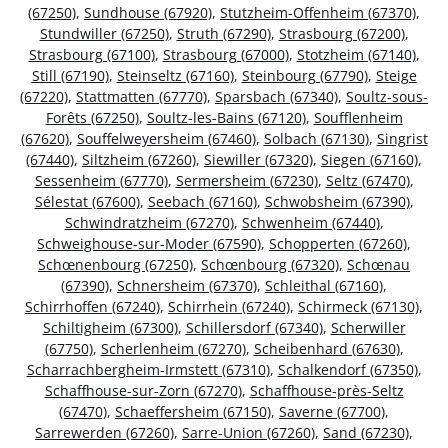
(67250)
,
Sundhouse (67920)
,
Stutzheim-Offenheim (67370)
,
Stundwiller (67250)
,
Struth (67290)
,
Strasbourg (67200)
,
Strasbourg (67100)
,
Strasbourg (67000)
,
Stotzheim (67140)
,
Still (67190)
,
Steinseltz (67160)
,
Steinbourg (67790)
,
Steige
(67220)
,
Stattmatten (67770)
,
Sparsbach (67340)
,
Soultz-sous-
Forêts (67250)
,
Soultz-les-Bains (67120)
,
Soufflenheim
(67620)
,
Souffelweyersheim (67460)
,
Solbach (67130)
,
Singrist
(67440)
,
Siltzheim (67260)
,
Siewiller (67320)
,
Siegen (67160)
,
Sessenheim (67770)
,
Sermersheim (67230)
,
Seltz (67470)
,
Sélestat (67600)
,
Seebach (67160)
,
Schwobsheim (67390)
,
Schwindratzheim (67270)
,
Schwenheim (67440)
,
Schweighouse-sur-Moder (67590)
,
Schopperten (67260)
,
Schœnenbourg (67250)
,
Schœnbourg (67320)
,
Schœnau
(67390)
,
Schnersheim (67370)
,
Schleithal (67160)
,
Schirrhoffen (67240)
,
Schirrhein (67240)
,
Schirmeck (67130)
,
Schiltigheim (67300)
,
Schillersdorf (67340)
,
Scherwiller
(67750)
,
Scherlenheim (67270)
,
Scheibenhard (67630)
,
Scharrachbergheim-Irmstett (67310)
,
Schalkendorf (67350)
,
Schaffhouse-sur-Zorn (67270)
,
Schaffhouse-près-Seltz
(67470)
,
Schaeffersheim (67150)
,
Saverne (67700)
,
Sarrewerden (67260)
,
Sarre-Union (67260)
,
Sand (67230)
,