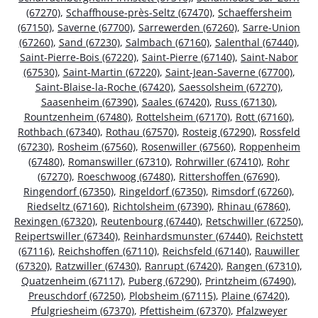
(67270)
,
Schaffhouse-près-Seltz (67470)
,
Schaeffersheim
(67150)
,
Saverne (67700)
,
Sarrewerden (67260)
,
Sarre-Union
(67260)
,
Sand (67230)
,
Salmbach (67160)
,
Salenthal (67440)
,
Saint-Pierre-Bois (67220)
,
Saint-Pierre (67140)
,
Saint-Nabor
(67530)
,
Saint-Martin (67220)
,
Saint-Jean-Saverne (67700)
,
Saint-Blaise-la-Roche (67420)
,
Saessolsheim (67270)
,
Saasenheim (67390)
,
Saales (67420)
,
Russ (67130)
,
Rountzenheim (67480)
,
Rottelsheim (67170)
,
Rott (67160)
,
Rothbach (67340)
,
Rothau (67570)
,
Rosteig (67290)
,
Rossfeld
(67230)
,
Rosheim (67560)
,
Rosenwiller (67560)
,
Roppenheim
(67480)
,
Romanswiller (67310)
,
Rohrwiller (67410)
,
Rohr
(67270)
,
Roeschwoog (67480)
,
Rittershoffen (67690)
,
Ringendorf (67350)
,
Ringeldorf (67350)
,
Rimsdorf (67260)
,
Riedseltz (67160)
,
Richtolsheim (67390)
,
Rhinau (67860)
,
Rexingen (67320)
,
Reutenbourg (67440)
,
Retschwiller (67250)
,
Reipertswiller (67340)
,
Reinhardsmunster (67440)
,
Reichstett
(67116)
,
Reichshoffen (67110)
,
Reichsfeld (67140)
,
Rauwiller
(67320)
,
Ratzwiller (67430)
,
Ranrupt (67420)
,
Rangen (67310)
,
Quatzenheim (67117)
,
Puberg (67290)
,
Printzheim (67490)
,
Preuschdorf (67250)
,
Plobsheim (67115)
,
Plaine (67420)
,
Pfulgriesheim (67370)
,
Pfettisheim (67370)
,
Pfalzweyer