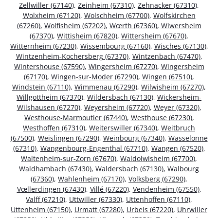
Zellwiller (67140)
,
Zeinheim (67310)
,
Zehnacker (67310)
,
Wolxheim (67120)
,
Wolschheim (67700)
,
Wolfskirchen
(67260)
,
Wolfisheim (67202)
,
Wœrth (67360)
,
Wiwersheim
(67370)
,
Wittisheim (67820)
,
Wittersheim (67670)
,
Witternheim (67230)
,
Wissembourg (67160)
,
Wisches (67130)
,
Wintzenheim-Kochersberg (67370)
,
Wintzenbach (67470)
,
Wintershouse (67590)
,
Wingersheim (67270)
,
Wingersheim
(67170)
,
Wingen-sur-Moder (67290)
,
Wingen (67510)
,
Windstein (67110)
,
Wimmenau (67290)
,
Wilwisheim (67270)
,
Willgottheim (67370)
,
Wildersbach (67130)
,
Wickersheim-
Wilshausen (67270)
,
Weyersheim (67720)
,
Weyer (67320)
,
Westhouse-Marmoutier (67440)
,
Westhouse (67230)
,
Westhoffen (67310)
,
Weiterswiller (67340)
,
Weitbruch
(67500)
,
Weislingen (67290)
,
Weinbourg (67340)
,
Wasselonne
(67310)
,
Wangenbourg-Engenthal (67710)
,
Wangen (67520)
,
Waltenheim-sur-Zorn (67670)
,
Waldolwisheim (67700)
,
Waldhambach (67430)
,
Waldersbach (67130)
,
Walbourg
(67360)
,
Wahlenheim (67170)
,
Volksberg (67290)
,
Vœllerdingen (67430)
,
Villé (67220)
,
Vendenheim (67550)
,
Valff (67210)
,
Uttwiller (67330)
,
Uttenhoffen (67110)
,
Uttenheim (67150)
,
Urmatt (67280)
,
Urbeis (67220)
,
Uhrwiller