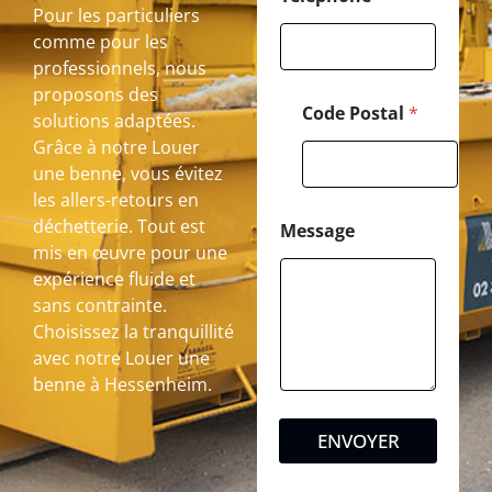
Pour les particuliers
comme pour les
professionnels, nous
proposons des
Code Postal
*
solutions adaptées.
Grâce à notre Louer
une benne, vous évitez
les allers-retours en
déchetterie. Tout est
Message
mis en œuvre pour une
expérience fluide et
sans contrainte.
Choisissez la tranquillité
avec notre Louer une
benne à Hessenheim.
ENVOYER