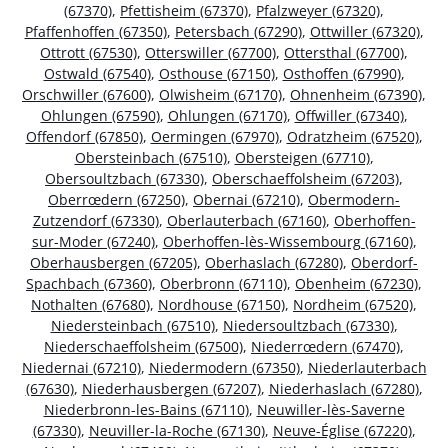
(67370)
,
Pfettisheim (67370)
,
Pfalzweyer (67320)
,
Pfaffenhoffen (67350)
,
Petersbach (67290)
,
Ottwiller (67320)
,
Ottrott (67530)
,
Otterswiller (67700)
,
Ottersthal (67700)
,
Ostwald (67540)
,
Osthouse (67150)
,
Osthoffen (67990)
,
Orschwiller (67600)
,
Olwisheim (67170)
,
Ohnenheim (67390)
,
Ohlungen (67590)
,
Ohlungen (67170)
,
Offwiller (67340)
,
Offendorf (67850)
,
Oermingen (67970)
,
Odratzheim (67520)
,
Obersteinbach (67510)
,
Obersteigen (67710)
,
Obersoultzbach (67330)
,
Oberschaeffolsheim (67203)
,
Oberrœdern (67250)
,
Obernai (67210)
,
Obermodern-
Zutzendorf (67330)
,
Oberlauterbach (67160)
,
Oberhoffen-
sur-Moder (67240)
,
Oberhoffen-lès-Wissembourg (67160)
,
Oberhausbergen (67205)
,
Oberhaslach (67280)
,
Oberdorf-
Spachbach (67360)
,
Oberbronn (67110)
,
Obenheim (67230)
,
Nothalten (67680)
,
Nordhouse (67150)
,
Nordheim (67520)
,
Niedersteinbach (67510)
,
Niedersoultzbach (67330)
,
Niederschaeffolsheim (67500)
,
Niederrœdern (67470)
,
Niedernai (67210)
,
Niedermodern (67350)
,
Niederlauterbach
(67630)
,
Niederhausbergen (67207)
,
Niederhaslach (67280)
,
Niederbronn-les-Bains (67110)
,
Neuwiller-lès-Saverne
(67330)
,
Neuviller-la-Roche (67130)
,
Neuve-Église (67220)
,