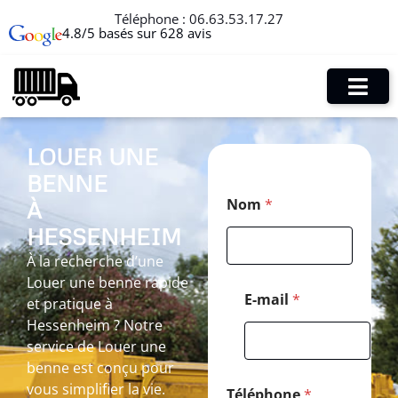
Téléphone :
06.63.53.17.27
4.8/5 basés sur 628 avis
LOUER UNE
BENNE
C
Nom
*
À
o
d
HESSENHEIM
e
*
À la recherche d’une
*
Louer une benne rapide
E-mail
*
et pratique à
Hessenheim ? Notre
service de Louer une
benne est conçu pour
vous simplifier la vie.
Téléphone
*