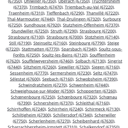
(67350)
,
Uhlwiller (67350)
,
Uberach (67350)
,
Truchtersheim
(67370)
,
Trimbach (67470)
,
Triembach-au-Val (67220)
,
Traenheim (67310)
,
Tieffenbach (67290)
,
Thanvillé (67220)
,
Thal-Marmoutier (67440)
,
Thal-Drulingen (67320)
,
Surbourg
(67250)
,
Sundhouse (67920)
,
Stutzheim-Offenheim (67370)
,
Stundwiller (67250)
,
Struth (67290)
,
Strasbourg (67200)
,
Strasbourg (67100)
,
Strasbourg (67000)
,
Stotzheim (67140)
,
Still (67190)
,
Steinseltz (67160)
,
Steinbourg (67790)
,
Steige
(67220)
,
Stattmatten (67770)
,
Sparsbach (67340)
,
Soultz-sous-
Forêts (67250)
,
Soultz-les-Bains (67120)
,
Soufflenheim
(67620)
,
Souffelweyersheim (67460)
,
Solbach (67130)
,
Singrist
(67440)
,
Siltzheim (67260)
,
Siewiller (67320)
,
Siegen (67160)
,
Sessenheim (67770)
,
Sermersheim (67230)
,
Seltz (67470)
,
Sélestat (67600)
,
Seebach (67160)
,
Schwobsheim (67390)
,
Schwindratzheim (67270)
,
Schwenheim (67440)
,
Schweighouse-sur-Moder (67590)
,
Schopperten (67260)
,
Schœnenbourg (67250)
,
Schœnbourg (67320)
,
Schœnau
(67390)
,
Schnersheim (67370)
,
Schleithal (67160)
,
Schirrhoffen (67240)
,
Schirrhein (67240)
,
Schirmeck (67130)
,
Schiltigheim (67300)
,
Schillersdorf (67340)
,
Scherwiller
(67750)
,
Scherlenheim (67270)
,
Scheibenhard (67630)
,
Scharrachbergheim-Irmstett (67310)
,
Schalkendorf (67350)
,