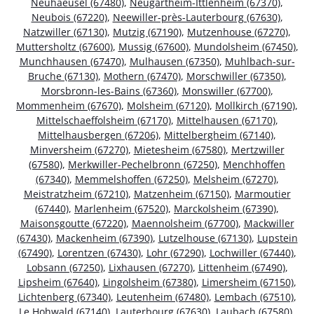
Neuhaeusel (67480)
,
Neugartheim-Ittlenheim (67370)
,
Neubois (67220)
,
Neewiller-près-Lauterbourg (67630)
,
Natzwiller (67130)
,
Mutzig (67190)
,
Mutzenhouse (67270)
,
Muttersholtz (67600)
,
Mussig (67600)
,
Mundolsheim (67450)
,
Munchhausen (67470)
,
Mulhausen (67350)
,
Muhlbach-sur-
Bruche (67130)
,
Mothern (67470)
,
Morschwiller (67350)
,
Morsbronn-les-Bains (67360)
,
Monswiller (67700)
,
Mommenheim (67670)
,
Molsheim (67120)
,
Mollkirch (67190)
,
Mittelschaeffolsheim (67170)
,
Mittelhausen (67170)
,
Mittelhausbergen (67206)
,
Mittelbergheim (67140)
,
Minversheim (67270)
,
Mietesheim (67580)
,
Mertzwiller
(67580)
,
Merkwiller-Pechelbronn (67250)
,
Menchhoffen
(67340)
,
Memmelshoffen (67250)
,
Melsheim (67270)
,
Meistratzheim (67210)
,
Matzenheim (67150)
,
Marmoutier
(67440)
,
Marlenheim (67520)
,
Marckolsheim (67390)
,
Maisonsgoutte (67220)
,
Maennolsheim (67700)
,
Mackwiller
(67430)
,
Mackenheim (67390)
,
Lutzelhouse (67130)
,
Lupstein
(67490)
,
Lorentzen (67430)
,
Lohr (67290)
,
Lochwiller (67440)
,
Lobsann (67250)
,
Lixhausen (67270)
,
Littenheim (67490)
,
Lipsheim (67640)
,
Lingolsheim (67380)
,
Limersheim (67150)
,
Lichtenberg (67340)
,
Leutenheim (67480)
,
Lembach (67510)
,
Le Hohwald (67140)
,
Lauterbourg (67630)
,
Laubach (67580)
,