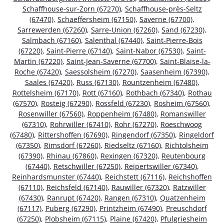
Schaffhouse-sur-Zorn (67270)
,
Schaffhouse-près-Seltz
(67470)
,
Schaeffersheim (67150)
,
Saverne (67700)
,
Sarrewerden (67260)
,
Sarre-Union (67260)
,
Sand (67230)
,
Salmbach (67160)
,
Salenthal (67440)
,
Saint-Pierre-Bois
(67220)
,
Saint-Pierre (67140)
,
Saint-Nabor (67530)
,
Saint-
Martin (67220)
,
Saint-Jean-Saverne (67700)
,
Saint-Blaise-la-
Roche (67420)
,
Saessolsheim (67270)
,
Saasenheim (67390)
,
Saales (67420)
,
Russ (67130)
,
Rountzenheim (67480)
,
Rottelsheim (67170)
,
Rott (67160)
,
Rothbach (67340)
,
Rothau
(67570)
,
Rosteig (67290)
,
Rossfeld (67230)
,
Rosheim (67560)
,
Rosenwiller (67560)
,
Roppenheim (67480)
,
Romanswiller
(67310)
,
Rohrwiller (67410)
,
Rohr (67270)
,
Roeschwoog
(67480)
,
Rittershoffen (67690)
,
Ringendorf (67350)
,
Ringeldorf
(67350)
,
Rimsdorf (67260)
,
Riedseltz (67160)
,
Richtolsheim
(67390)
,
Rhinau (67860)
,
Rexingen (67320)
,
Reutenbourg
(67440)
,
Retschwiller (67250)
,
Reipertswiller (67340)
,
Reinhardsmunster (67440)
,
Reichstett (67116)
,
Reichshoffen
(67110)
,
Reichsfeld (67140)
,
Rauwiller (67320)
,
Ratzwiller
(67430)
,
Ranrupt (67420)
,
Rangen (67310)
,
Quatzenheim
(67117)
,
Puberg (67290)
,
Printzheim (67490)
,
Preuschdorf
(67250)
,
Plobsheim (67115)
,
Plaine (67420)
,
Pfulgriesheim