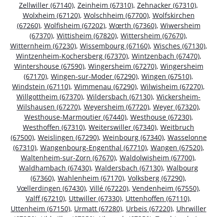
Zellwiller (67140)
,
Zeinheim (67310)
,
Zehnacker (67310)
,
Wolxheim (67120)
,
Wolschheim (67700)
,
Wolfskirchen
(67260)
,
Wolfisheim (67202)
,
Wœrth (67360)
,
Wiwersheim
(67370)
,
Wittisheim (67820)
,
Wittersheim (67670)
,
Witternheim (67230)
,
Wissembourg (67160)
,
Wisches (67130)
,
Wintzenheim-Kochersberg (67370)
,
Wintzenbach (67470)
,
Wintershouse (67590)
,
Wingersheim (67270)
,
Wingersheim
(67170)
,
Wingen-sur-Moder (67290)
,
Wingen (67510)
,
Windstein (67110)
,
Wimmenau (67290)
,
Wilwisheim (67270)
,
Willgottheim (67370)
,
Wildersbach (67130)
,
Wickersheim-
Wilshausen (67270)
,
Weyersheim (67720)
,
Weyer (67320)
,
Westhouse-Marmoutier (67440)
,
Westhouse (67230)
,
Westhoffen (67310)
,
Weiterswiller (67340)
,
Weitbruch
(67500)
,
Weislingen (67290)
,
Weinbourg (67340)
,
Wasselonne
(67310)
,
Wangenbourg-Engenthal (67710)
,
Wangen (67520)
,
Waltenheim-sur-Zorn (67670)
,
Waldolwisheim (67700)
,
Waldhambach (67430)
,
Waldersbach (67130)
,
Walbourg
(67360)
,
Wahlenheim (67170)
,
Volksberg (67290)
,
Vœllerdingen (67430)
,
Villé (67220)
,
Vendenheim (67550)
,
Valff (67210)
,
Uttwiller (67330)
,
Uttenhoffen (67110)
,
Uttenheim (67150)
,
Urmatt (67280)
,
Urbeis (67220)
,
Uhrwiller