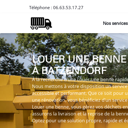
Téléphone :
06.63.53.17.27
Nos services
LOUER UNE BENNE
À BATZENDORF
À la recherche d’une Louer une benne rapide
Nous mettons à votre disposition un servic
accessible et performant. Que ce soit pour 
une rénovation, vous bénéficiez d’un servic
Louer une benne, vous gérez vos déchets en
assurons la livraison et la reprise de la benn
Optez pour une solution propre, rapide et 