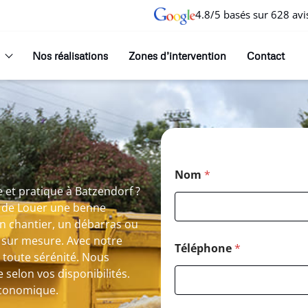
4.8/5 basés sur 628 avi
Nos réalisations
Zones d’intervention
Contact
Nom
*
 et pratique à Batzendorf ?
e de Louer une benne
un chantier, un débarras ou
e sur mesure. Avec notre
Téléphone
*
 toute sérénité. Nous
e selon vos disponibilités.
économique.