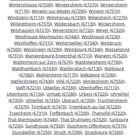
Wintershouse (67590)
,
Wingersheim (67270)
,
Wingersheim
(67170)
,
Wingen-sur-Moder (67290)
,
Wingen (67510)
,
Windstein (67110)
,
Wimmenau (67290)
,
Wilwisheim (67270)
,
Willgottheim (67370)
,
Wildersbach (67130)
,
Wickersheim-
Wilshausen (67270)
,
Weyersheim (67720)
,
Weyer (67320)
,
Westhouse-Marmoutier (67440)
,
Westhouse (67230)
,
Westhoffen (67310)
,
Weiterswiller (67340)
,
Weitbruch
(67500)
,
Weislingen (67290)
,
Weinbourg (67340)
,
Wasselonne
(67310)
,
Wangenbourg-Engenthal (67710)
,
Wangen (67520)
,
Waltenheim-sur-Zorn (67670)
,
Waldolwisheim (67700)
,
Waldhambach (67430)
,
Waldersbach (67130)
,
Walbourg
(67360)
,
Wahlenheim (67170)
,
Volksberg (67290)
,
Vœllerdingen (67430)
,
Villé (67220)
,
Vendenheim (67550)
,
Valff (67210)
,
Uttwiller (67330)
,
Uttenhoffen (67110)
,
Uttenheim (67150)
,
Urmatt (67280)
,
Urbeis (67220)
,
Uhrwiller
(67350)
,
Uhlwiller (67350)
,
Uberach (67350)
,
Truchtersheim
(67370)
,
Trimbach (67470)
,
Triembach-au-Val (67220)
,
Traenheim (67310)
,
Tieffenbach (67290)
,
Thanvillé (67220)
,
Thal-Marmoutier (67440)
,
Thal-Drulingen (67320)
,
Surbourg
(67250)
,
Sundhouse (67920)
,
Stutzheim-Offenheim (67370)
,
Stundwiller (67250)
,
Struth (67290)
,
Strasbourg (67200)
,