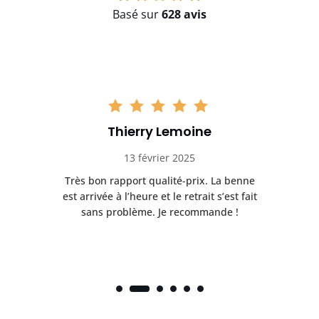
Basé sur
628 avis
Thierry Lemoine
13 février 2025
Très bon rapport qualité-prix. La benne
t
est arrivée à l’heure et le retrait s’est fait
ch
sans problème. Je recommande !