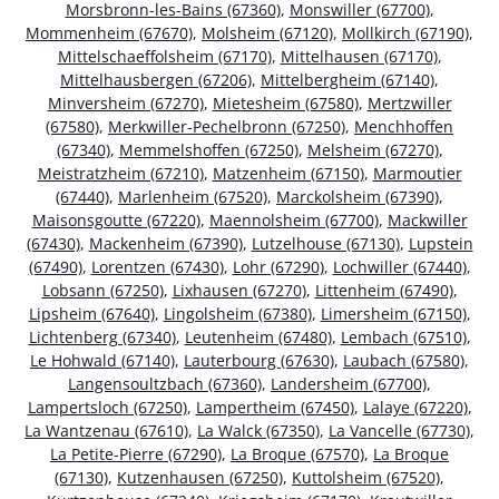
Morsbronn-les-Bains (67360)
,
Monswiller (67700)
,
Mommenheim (67670)
,
Molsheim (67120)
,
Mollkirch (67190)
,
Mittelschaeffolsheim (67170)
,
Mittelhausen (67170)
,
Mittelhausbergen (67206)
,
Mittelbergheim (67140)
,
Minversheim (67270)
,
Mietesheim (67580)
,
Mertzwiller
(67580)
,
Merkwiller-Pechelbronn (67250)
,
Menchhoffen
(67340)
,
Memmelshoffen (67250)
,
Melsheim (67270)
,
Meistratzheim (67210)
,
Matzenheim (67150)
,
Marmoutier
(67440)
,
Marlenheim (67520)
,
Marckolsheim (67390)
,
Maisonsgoutte (67220)
,
Maennolsheim (67700)
,
Mackwiller
(67430)
,
Mackenheim (67390)
,
Lutzelhouse (67130)
,
Lupstein
(67490)
,
Lorentzen (67430)
,
Lohr (67290)
,
Lochwiller (67440)
,
Lobsann (67250)
,
Lixhausen (67270)
,
Littenheim (67490)
,
Lipsheim (67640)
,
Lingolsheim (67380)
,
Limersheim (67150)
,
Lichtenberg (67340)
,
Leutenheim (67480)
,
Lembach (67510)
,
Le Hohwald (67140)
,
Lauterbourg (67630)
,
Laubach (67580)
,
Langensoultzbach (67360)
,
Landersheim (67700)
,
Lampertsloch (67250)
,
Lampertheim (67450)
,
Lalaye (67220)
,
La Wantzenau (67610)
,
La Walck (67350)
,
La Vancelle (67730)
,
La Petite-Pierre (67290)
,
La Broque (67570)
,
La Broque
(67130)
,
Kutzenhausen (67250)
,
Kuttolsheim (67520)
,