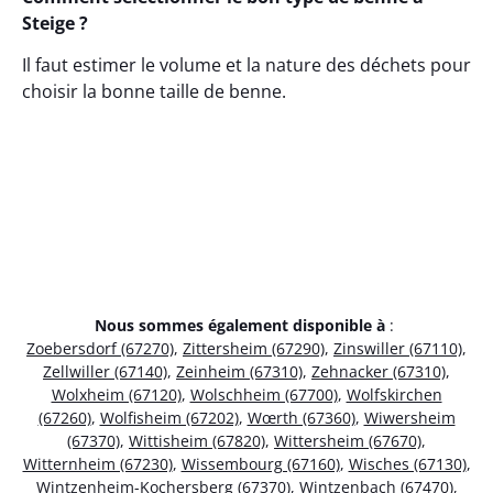
Steige ?
Il faut estimer le volume et la nature des déchets pour
choisir la bonne taille de benne.
Nous sommes également disponible à
:
Zoebersdorf (67270)
,
Zittersheim (67290)
,
Zinswiller (67110)
,
Zellwiller (67140)
,
Zeinheim (67310)
,
Zehnacker (67310)
,
Wolxheim (67120)
,
Wolschheim (67700)
,
Wolfskirchen
(67260)
,
Wolfisheim (67202)
,
Wœrth (67360)
,
Wiwersheim
(67370)
,
Wittisheim (67820)
,
Wittersheim (67670)
,
Witternheim (67230)
,
Wissembourg (67160)
,
Wisches (67130)
,
Wintzenheim-Kochersberg (67370)
,
Wintzenbach (67470)
,