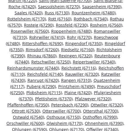
Martin (67220)
,
Saint-Jean-Saverne (67700)
,
Saint-Blaise-la-
Roche (67420)
,
Saessolsheim (67270)
,
Saasenheim (67390)
,
Saales (67420)
,
Russ (67130)
,
Rountzenheim (67480)
,
Rottelsheim (67170)
,
Rott (67160)
,
Rothbach (67340)
,
Rothau
(67570)
,
Rosteig (67290)
,
Rossfeld (67230)
,
Rosheim (67560)
,
Rosenwiller (67560)
,
Roppenheim (67480)
,
Romanswiller
(67310)
,
Rohrwiller (67410)
,
Rohr (67270)
,
Roeschwoog
(67480)
,
Rittershoffen (67690)
,
Ringendorf (67350)
,
Ringeldorf
(67350)
,
Rimsdorf (67260)
,
Riedseltz (67160)
,
Richtolsheim
(67390)
,
Rhinau (67860)
,
Rexingen (67320)
,
Reutenbourg
(67440)
,
Retschwiller (67250)
,
Reipertswiller (67340)
,
Reinhardsmunster (67440)
,
Reichstett (67116)
,
Reichshoffen
(67110)
,
Reichsfeld (67140)
,
Rauwiller (67320)
,
Ratzwiller
(67430)
,
Ranrupt (67420)
,
Rangen (67310)
,
Quatzenheim
(67117)
,
Puberg (67290)
,
Printzheim (67490)
,
Preuschdorf
(67250)
,
Plobsheim (67115)
,
Plaine (67420)
,
Pfulgriesheim
(67370)
,
Pfettisheim (67370)
,
Pfalzweyer (67320)
,
Pfaffenhoffen (67350)
,
Petersbach (67290)
,
Ottwiller (67320)
,
Ottrott (67530)
,
Otterswiller (67700)
,
Ottersthal (67700)
,
Ostwald (67540)
,
Osthouse (67150)
,
Osthoffen (67990)
,
Orschwiller (67600)
,
Olwisheim (67170)
,
Ohnenheim (67390)
,
Ohlungen (67590)
,
Ohlungen (67170)
,
Offwiller (67340)
,