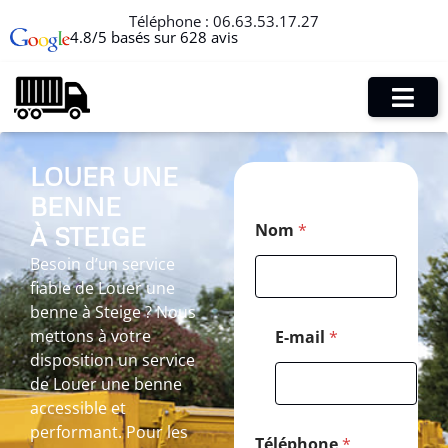
Téléphone :
06.63.53.17.27
4.8/5 basés sur 628 avis
LOUER UNE
BENNE
E
Nom
*
À STEIGE
-
m
Besoin d’un service
a
fiable de Louer une
i
l
benne à Steige ? Nous
P
mettons à votre
E-mail
*
o
disposition un service
s
de Louer une benne
t
a
accessible et
l
performant. Pour les
E
Téléphone
*