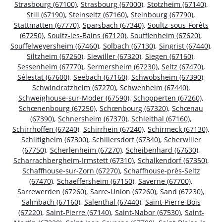
Strasbourg (67100)
,
Strasbourg (67000)
,
Stotzheim (67140)
,
Still (67190)
,
Steinseltz (67160)
,
Steinbourg (67790)
,
Stattmatten (67770)
,
Sparsbach (67340)
,
Soultz-sous-Forêts
(67250)
,
Soultz-les-Bains (67120)
,
Soufflenheim (67620)
,
Souffelweyersheim (67460)
,
Solbach (67130)
,
Singrist (67440)
,
Siltzheim (67260)
,
Siewiller (67320)
,
Siegen (67160)
,
Sessenheim (67770)
,
Sermersheim (67230)
,
Seltz (67470)
,
Sélestat (67600)
,
Seebach (67160)
,
Schwobsheim (67390)
,
Schwindratzheim (67270)
,
Schwenheim (67440)
,
Schweighouse-sur-Moder (67590)
,
Schopperten (67260)
,
Schœnenbourg (67250)
,
Schœnbourg (67320)
,
Schœnau
(67390)
,
Schnersheim (67370)
,
Schleithal (67160)
,
Schirrhoffen (67240)
,
Schirrhein (67240)
,
Schirmeck (67130)
,
Schiltigheim (67300)
,
Schillersdorf (67340)
,
Scherwiller
(67750)
,
Scherlenheim (67270)
,
Scheibenhard (67630)
,
Scharrachbergheim-Irmstett (67310)
,
Schalkendorf (67350)
,
Schaffhouse-sur-Zorn (67270)
,
Schaffhouse-près-Seltz
(67470)
,
Schaeffersheim (67150)
,
Saverne (67700)
,
Sarrewerden (67260)
,
Sarre-Union (67260)
,
Sand (67230)
,
Salmbach (67160)
,
Salenthal (67440)
,
Saint-Pierre-Bois
(67220)
,
Saint-Pierre (67140)
,
Saint-Nabor (67530)
,
Saint-