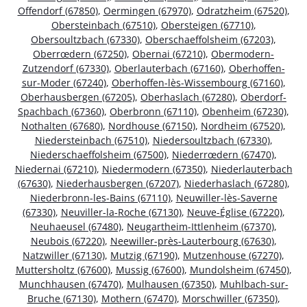
Offendorf (67850)
,
Oermingen (67970)
,
Odratzheim (67520)
,
Obersteinbach (67510)
,
Obersteigen (67710)
,
Obersoultzbach (67330)
,
Oberschaeffolsheim (67203)
,
Oberrœdern (67250)
,
Obernai (67210)
,
Obermodern-
Zutzendorf (67330)
,
Oberlauterbach (67160)
,
Oberhoffen-
sur-Moder (67240)
,
Oberhoffen-lès-Wissembourg (67160)
,
Oberhausbergen (67205)
,
Oberhaslach (67280)
,
Oberdorf-
Spachbach (67360)
,
Oberbronn (67110)
,
Obenheim (67230)
,
Nothalten (67680)
,
Nordhouse (67150)
,
Nordheim (67520)
,
Niedersteinbach (67510)
,
Niedersoultzbach (67330)
,
Niederschaeffolsheim (67500)
,
Niederrœdern (67470)
,
Niedernai (67210)
,
Niedermodern (67350)
,
Niederlauterbach
(67630)
,
Niederhausbergen (67207)
,
Niederhaslach (67280)
,
Niederbronn-les-Bains (67110)
,
Neuwiller-lès-Saverne
(67330)
,
Neuviller-la-Roche (67130)
,
Neuve-Église (67220)
,
Neuhaeusel (67480)
,
Neugartheim-Ittlenheim (67370)
,
Neubois (67220)
,
Neewiller-près-Lauterbourg (67630)
,
Natzwiller (67130)
,
Mutzig (67190)
,
Mutzenhouse (67270)
,
Muttersholtz (67600)
,
Mussig (67600)
,
Mundolsheim (67450)
,
Munchhausen (67470)
,
Mulhausen (67350)
,
Muhlbach-sur-
Bruche (67130)
,
Mothern (67470)
,
Morschwiller (67350)
,