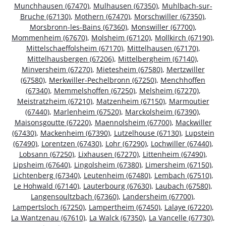
Munchhausen (67470)
,
Mulhausen (67350)
,
Muhlbach-sur-
Bruche (67130)
,
Mothern (67470)
,
Morschwiller (67350)
,
Morsbronn-les-Bains (67360)
,
Monswiller (67700)
,
Mommenheim (67670)
,
Molsheim (67120)
,
Mollkirch (67190)
,
Mittelschaeffolsheim (67170)
,
Mittelhausen (67170)
,
Mittelhausbergen (67206)
,
Mittelbergheim (67140)
,
Minversheim (67270)
,
Mietesheim (67580)
,
Mertzwiller
(67580)
,
Merkwiller-Pechelbronn (67250)
,
Menchhoffen
(67340)
,
Memmelshoffen (67250)
,
Melsheim (67270)
,
Meistratzheim (67210)
,
Matzenheim (67150)
,
Marmoutier
(67440)
,
Marlenheim (67520)
,
Marckolsheim (67390)
,
Maisonsgoutte (67220)
,
Maennolsheim (67700)
,
Mackwiller
(67430)
,
Mackenheim (67390)
,
Lutzelhouse (67130)
,
Lupstein
(67490)
,
Lorentzen (67430)
,
Lohr (67290)
,
Lochwiller (67440)
,
Lobsann (67250)
,
Lixhausen (67270)
,
Littenheim (67490)
,
Lipsheim (67640)
,
Lingolsheim (67380)
,
Limersheim (67150)
,
Lichtenberg (67340)
,
Leutenheim (67480)
,
Lembach (67510)
,
Le Hohwald (67140)
,
Lauterbourg (67630)
,
Laubach (67580)
,
Langensoultzbach (67360)
,
Landersheim (67700)
,
Lampertsloch (67250)
,
Lampertheim (67450)
,
Lalaye (67220)
,
La Wantzenau (67610)
,
La Walck (67350)
,
La Vancelle (67730)
,