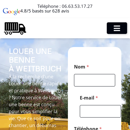
Téléphone :
06.63.53.17.27
4.8/5 basés sur 628 avis
LOUER UNE
BENNE
*
Nom
*
À WEITBRUCH
T
é
À la recherche d’une
l
Louer une benne rapide
é
p
et pratique à Weitbruch
h
? Notre service de Louer
E-mail
*
o
une benne est conçu
n
pour vous simplifier la
e
M
vie. Que ce soit pour un
e
chantier, un débarras
s
Téléphone
*