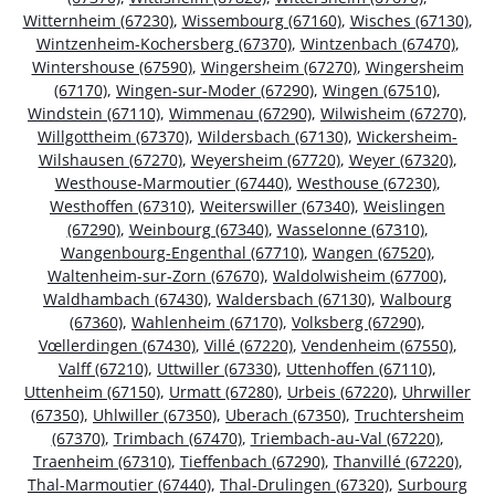
Witternheim (67230)
,
Wissembourg (67160)
,
Wisches (67130)
,
Wintzenheim-Kochersberg (67370)
,
Wintzenbach (67470)
,
Wintershouse (67590)
,
Wingersheim (67270)
,
Wingersheim
(67170)
,
Wingen-sur-Moder (67290)
,
Wingen (67510)
,
Windstein (67110)
,
Wimmenau (67290)
,
Wilwisheim (67270)
,
Willgottheim (67370)
,
Wildersbach (67130)
,
Wickersheim-
Wilshausen (67270)
,
Weyersheim (67720)
,
Weyer (67320)
,
Westhouse-Marmoutier (67440)
,
Westhouse (67230)
,
Westhoffen (67310)
,
Weiterswiller (67340)
,
Weislingen
(67290)
,
Weinbourg (67340)
,
Wasselonne (67310)
,
Wangenbourg-Engenthal (67710)
,
Wangen (67520)
,
Waltenheim-sur-Zorn (67670)
,
Waldolwisheim (67700)
,
Waldhambach (67430)
,
Waldersbach (67130)
,
Walbourg
(67360)
,
Wahlenheim (67170)
,
Volksberg (67290)
,
Vœllerdingen (67430)
,
Villé (67220)
,
Vendenheim (67550)
,
Valff (67210)
,
Uttwiller (67330)
,
Uttenhoffen (67110)
,
Uttenheim (67150)
,
Urmatt (67280)
,
Urbeis (67220)
,
Uhrwiller
(67350)
,
Uhlwiller (67350)
,
Uberach (67350)
,
Truchtersheim
(67370)
,
Trimbach (67470)
,
Triembach-au-Val (67220)
,
Traenheim (67310)
,
Tieffenbach (67290)
,
Thanvillé (67220)
,
Thal-Marmoutier (67440)
,
Thal-Drulingen (67320)
,
Surbourg