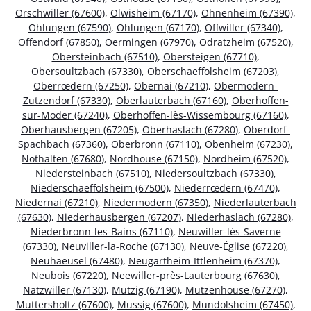
Orschwiller (67600)
,
Olwisheim (67170)
,
Ohnenheim (67390)
,
Ohlungen (67590)
,
Ohlungen (67170)
,
Offwiller (67340)
,
Offendorf (67850)
,
Oermingen (67970)
,
Odratzheim (67520)
,
Obersteinbach (67510)
,
Obersteigen (67710)
,
Obersoultzbach (67330)
,
Oberschaeffolsheim (67203)
,
Oberrœdern (67250)
,
Obernai (67210)
,
Obermodern-
Zutzendorf (67330)
,
Oberlauterbach (67160)
,
Oberhoffen-
sur-Moder (67240)
,
Oberhoffen-lès-Wissembourg (67160)
,
Oberhausbergen (67205)
,
Oberhaslach (67280)
,
Oberdorf-
Spachbach (67360)
,
Oberbronn (67110)
,
Obenheim (67230)
,
Nothalten (67680)
,
Nordhouse (67150)
,
Nordheim (67520)
,
Niedersteinbach (67510)
,
Niedersoultzbach (67330)
,
Niederschaeffolsheim (67500)
,
Niederrœdern (67470)
,
Niedernai (67210)
,
Niedermodern (67350)
,
Niederlauterbach
(67630)
,
Niederhausbergen (67207)
,
Niederhaslach (67280)
,
Niederbronn-les-Bains (67110)
,
Neuwiller-lès-Saverne
(67330)
,
Neuviller-la-Roche (67130)
,
Neuve-Église (67220)
,
Neuhaeusel (67480)
,
Neugartheim-Ittlenheim (67370)
,
Neubois (67220)
,
Neewiller-près-Lauterbourg (67630)
,
Natzwiller (67130)
,
Mutzig (67190)
,
Mutzenhouse (67270)
,
Muttersholtz (67600)
,
Mussig (67600)
,
Mundolsheim (67450)
,