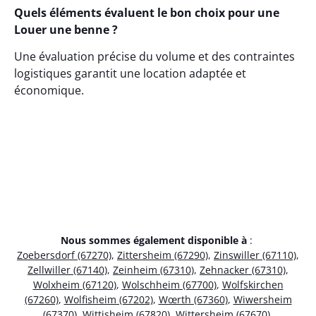
Quels éléments évaluent le bon choix pour une
Louer une benne ?
Une évaluation précise du volume et des contraintes
logistiques garantit une location adaptée et
économique.
Nous sommes également disponible à
:
Zoebersdorf (67270)
,
Zittersheim (67290)
,
Zinswiller (67110)
,
Zellwiller (67140)
,
Zeinheim (67310)
,
Zehnacker (67310)
,
Wolxheim (67120)
,
Wolschheim (67700)
,
Wolfskirchen
(67260)
,
Wolfisheim (67202)
,
Wœrth (67360)
,
Wiwersheim
(67370)
,
Wittisheim (67820)
,
Wittersheim (67670)
,