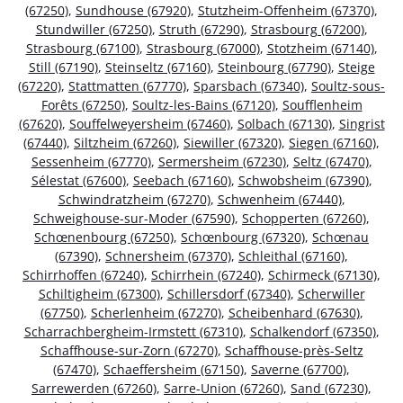
(67250)
,
Sundhouse (67920)
,
Stutzheim-Offenheim (67370)
,
Stundwiller (67250)
,
Struth (67290)
,
Strasbourg (67200)
,
Strasbourg (67100)
,
Strasbourg (67000)
,
Stotzheim (67140)
,
Still (67190)
,
Steinseltz (67160)
,
Steinbourg (67790)
,
Steige
(67220)
,
Stattmatten (67770)
,
Sparsbach (67340)
,
Soultz-sous-
Forêts (67250)
,
Soultz-les-Bains (67120)
,
Soufflenheim
(67620)
,
Souffelweyersheim (67460)
,
Solbach (67130)
,
Singrist
(67440)
,
Siltzheim (67260)
,
Siewiller (67320)
,
Siegen (67160)
,
Sessenheim (67770)
,
Sermersheim (67230)
,
Seltz (67470)
,
Sélestat (67600)
,
Seebach (67160)
,
Schwobsheim (67390)
,
Schwindratzheim (67270)
,
Schwenheim (67440)
,
Schweighouse-sur-Moder (67590)
,
Schopperten (67260)
,
Schœnenbourg (67250)
,
Schœnbourg (67320)
,
Schœnau
(67390)
,
Schnersheim (67370)
,
Schleithal (67160)
,
Schirrhoffen (67240)
,
Schirrhein (67240)
,
Schirmeck (67130)
,
Schiltigheim (67300)
,
Schillersdorf (67340)
,
Scherwiller
(67750)
,
Scherlenheim (67270)
,
Scheibenhard (67630)
,
Scharrachbergheim-Irmstett (67310)
,
Schalkendorf (67350)
,
Schaffhouse-sur-Zorn (67270)
,
Schaffhouse-près-Seltz
(67470)
,
Schaeffersheim (67150)
,
Saverne (67700)
,
Sarrewerden (67260)
,
Sarre-Union (67260)
,
Sand (67230)
,