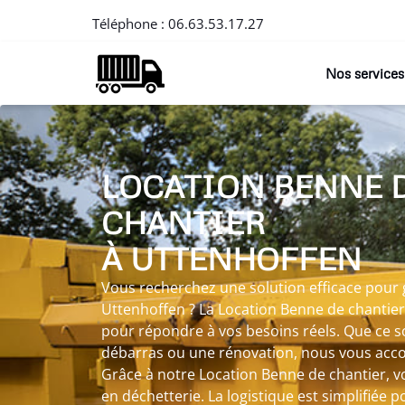
Téléphone :
06.63.53.17.27
Nos services
LOCATION BENNE 
CHANTIER
À UTTENHOFFEN
Vous recherchez une solution efficace pour 
Uttenhoffen ? La Location Benne de chantie
pour répondre à vos besoins réels. Que ce s
débarras ou une rénovation, nous vous acco
Grâce à notre Location Benne de chantier, vo
en déchetterie. La logistique est simplifiée