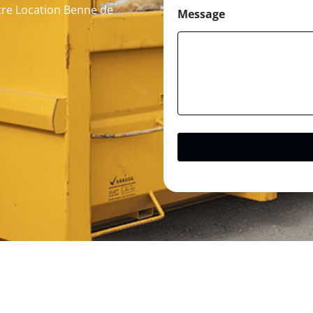
otre Location Benne de
Message