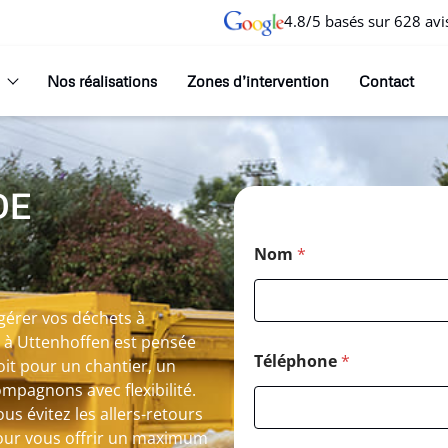
4.8/5 basés sur 628 avi
Nos réalisations
Zones d’intervention
Contact
DE
Nom
*
gérer vos déchets à
r à Uttenhoffen est pensée
Téléphone
*
oit pour un chantier, un
mpagnons avec flexibilité.
us évitez les allers-retours
 pour vous offrir un maximum