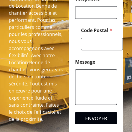
de Location Benne de
chantier accessible et
performant. Pour les
particuliers comme
Code Postal
*
pour les professionnels,
nous vous
accompagnons avec
flexibilité. Avec notre
Message
Location Benne de
chantier, vous gérez vos
déchets en toute
sérénité. Tout est mis
en œuvre pour une
expérience fluide et
sans contrainte. Faites
le choix de l’efficacité et
ENVOYER
de la proximité.