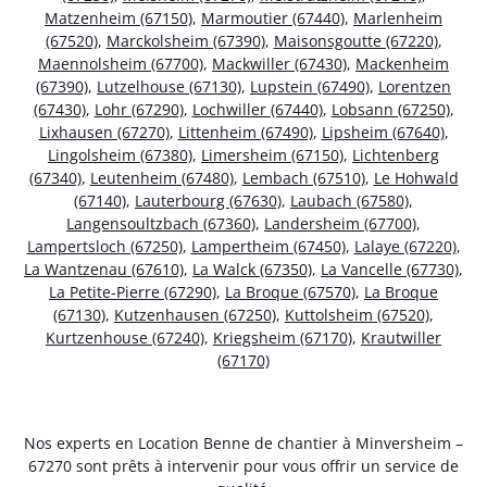
Matzenheim (67150)
,
Marmoutier (67440)
,
Marlenheim
(67520)
,
Marckolsheim (67390)
,
Maisonsgoutte (67220)
,
Maennolsheim (67700)
,
Mackwiller (67430)
,
Mackenheim
(67390)
,
Lutzelhouse (67130)
,
Lupstein (67490)
,
Lorentzen
(67430)
,
Lohr (67290)
,
Lochwiller (67440)
,
Lobsann (67250)
,
Lixhausen (67270)
,
Littenheim (67490)
,
Lipsheim (67640)
,
Lingolsheim (67380)
,
Limersheim (67150)
,
Lichtenberg
(67340)
,
Leutenheim (67480)
,
Lembach (67510)
,
Le Hohwald
(67140)
,
Lauterbourg (67630)
,
Laubach (67580)
,
Langensoultzbach (67360)
,
Landersheim (67700)
,
Lampertsloch (67250)
,
Lampertheim (67450)
,
Lalaye (67220)
,
La Wantzenau (67610)
,
La Walck (67350)
,
La Vancelle (67730)
,
La Petite-Pierre (67290)
,
La Broque (67570)
,
La Broque
(67130)
,
Kutzenhausen (67250)
,
Kuttolsheim (67520)
,
Kurtzenhouse (67240)
,
Kriegsheim (67170)
,
Krautwiller
(67170)
Nos experts en Location Benne de chantier à Minversheim –
67270 sont prêts à intervenir pour vous offrir un service de