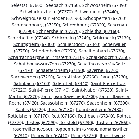
Sélestat (67600)
,
Seebach (67160)
,
Schwobsheim (67390)
,
Schwindratzheim (67270)
,
Schwenheim (67440)
,
Schweighouse-sur-Moder (67590)
,
Schopperten (67260)
,
Schœnenbourg (67250)
,
Schœnbourg (67320)
,
Schœnau
(67390)
,
Schnersheim (67370)
,
Schleithal (67160)
,
Schirrhoffen (67240)
,
Schirrhein (67240)
,
Schirmeck (67130)
,
Schiltigheim (67300)
,
Schillersdorf (67340)
,
Scherwiller
(67750)
,
Scherlenheim (67270)
,
Scheibenhard (67630)
,
Scharrachbergheim-Irmstett (67310)
,
Schalkendorf (67350)
,
Schaffhouse-sur-Zorn (67270)
,
Schaffhouse-près-Seltz
(67470)
,
Schaeffersheim (67150)
,
Saverne (67700)
,
Sarrewerden (67260)
,
Sarre-Union (67260)
,
Sand (67230)
,
Salmbach (67160)
,
Salenthal (67440)
,
Saint-Pierre-Bois
(67220)
,
Saint-Pierre (67140)
,
Saint-Nabor (67530)
,
Saint-
Martin (67220)
,
Saint-Jean-Saverne (67700)
,
Saint-Blaise-la-
Roche (67420)
,
Saessolsheim (67270)
,
Saasenheim (67390)
,
Saales (67420)
,
Russ (67130)
,
Rountzenheim (67480)
,
Rottelsheim (67170)
,
Rott (67160)
,
Rothbach (67340)
,
Rothau
(67570)
,
Rosteig (67290)
,
Rossfeld (67230)
,
Rosheim (67560)
,
Rosenwiller (67560)
,
Roppenheim (67480)
,
Romanswiller
(67310)
,
Rohrwiller (67410)
,
Rohr (67270)
,
Roeschwoog