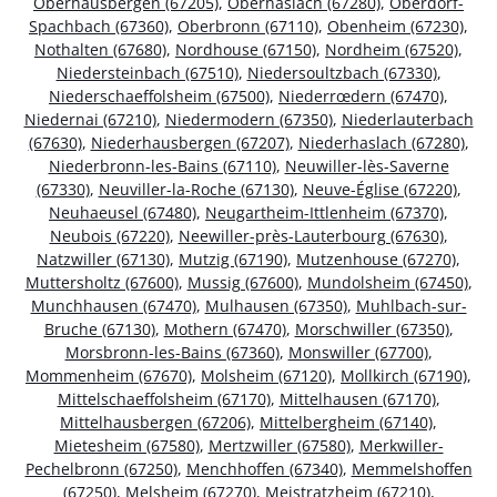
Oberhausbergen (67205)
,
Oberhaslach (67280)
,
Oberdorf-
Spachbach (67360)
,
Oberbronn (67110)
,
Obenheim (67230)
,
Nothalten (67680)
,
Nordhouse (67150)
,
Nordheim (67520)
,
Niedersteinbach (67510)
,
Niedersoultzbach (67330)
,
Niederschaeffolsheim (67500)
,
Niederrœdern (67470)
,
Niedernai (67210)
,
Niedermodern (67350)
,
Niederlauterbach
(67630)
,
Niederhausbergen (67207)
,
Niederhaslach (67280)
,
Niederbronn-les-Bains (67110)
,
Neuwiller-lès-Saverne
(67330)
,
Neuviller-la-Roche (67130)
,
Neuve-Église (67220)
,
Neuhaeusel (67480)
,
Neugartheim-Ittlenheim (67370)
,
Neubois (67220)
,
Neewiller-près-Lauterbourg (67630)
,
Natzwiller (67130)
,
Mutzig (67190)
,
Mutzenhouse (67270)
,
Muttersholtz (67600)
,
Mussig (67600)
,
Mundolsheim (67450)
,
Munchhausen (67470)
,
Mulhausen (67350)
,
Muhlbach-sur-
Bruche (67130)
,
Mothern (67470)
,
Morschwiller (67350)
,
Morsbronn-les-Bains (67360)
,
Monswiller (67700)
,
Mommenheim (67670)
,
Molsheim (67120)
,
Mollkirch (67190)
,
Mittelschaeffolsheim (67170)
,
Mittelhausen (67170)
,
Mittelhausbergen (67206)
,
Mittelbergheim (67140)
,
Mietesheim (67580)
,
Mertzwiller (67580)
,
Merkwiller-
Pechelbronn (67250)
,
Menchhoffen (67340)
,
Memmelshoffen
(67250)
,
Melsheim (67270)
,
Meistratzheim (67210)
,