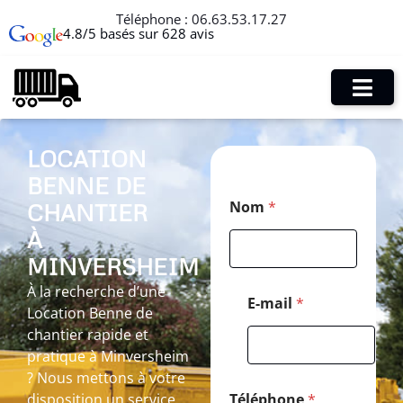
Téléphone :
06.63.53.17.27
4.8/5 basés sur 628 avis
LOCATION
BENNE DE
N
Nom
*
CHANTIER
o
m
À
N
o
MINVERSHEIM
m
À la recherche d’une
*
E-mail
*
Location Benne de
chantier rapide et
pratique à Minversheim
? Nous mettons à votre
disposition un service
Téléphone
*