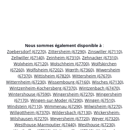
Nous sommes également disponible à
:
Zoebersdorf (67270)
,
Zittersheim (67290)
,
Zinswiller (67110)
,
Zellwiller (67140)
,
Zeinheim (67310)
,
Zehnacker (67310)
,
Wolxheim (67120)
,
Wolschheim (67700)
,
Wolfskirchen
(67260)
,
Wolfisheim (67202)
,
Wœrth (67360)
,
Wiwersheim
(67370)
,
Wittisheim (67820)
,
Wittersheim (67670)
,
Witternheim (67230)
,
Wissembourg (67160)
,
Wisches (67130)
,
Wintzenheim-Kochersberg (67370)
,
Wintzenbach (67470)
,
Wintershouse (67590)
,
Wingersheim (67270)
,
Wingersheim
(67170)
,
Wingen-sur-Moder (67290)
,
Wingen (67510)
,
Windstein (67110)
,
Wimmenau (67290)
,
Wilwisheim (67270)
,
Willgottheim (67370)
,
Wildersbach (67130)
,
Wickersheim-
Wilshausen (67270)
,
Weyersheim (67720)
,
Weyer (67320)
,
Westhouse-Marmoutier (67440)
,
Westhouse (67230)
,