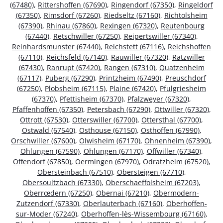
(67480)
,
Rittershoffen (67690)
,
Ringendorf (67350)
,
Ringeldorf
(67350)
,
Rimsdorf (67260)
,
Riedseltz (67160)
,
Richtolsheim
(67390)
,
Rhinau (67860)
,
Rexingen (67320)
,
Reutenbourg
(67440)
,
Retschwiller (67250)
,
Reipertswiller (67340)
,
Reinhardsmunster (67440)
,
Reichstett (67116)
,
Reichshoffen
(67110)
,
Reichsfeld (67140)
,
Rauwiller (67320)
,
Ratzwiller
(67430)
,
Ranrupt (67420)
,
Rangen (67310)
,
Quatzenheim
(67117)
,
Puberg (67290)
,
Printzheim (67490)
,
Preuschdorf
(67250)
,
Plobsheim (67115)
,
Plaine (67420)
,
Pfulgriesheim
(67370)
,
Pfettisheim (67370)
,
Pfalzweyer (67320)
,
Pfaffenhoffen (67350)
,
Petersbach (67290)
,
Ottwiller (67320)
,
Ottrott (67530)
,
Otterswiller (67700)
,
Ottersthal (67700)
,
Ostwald (67540)
,
Osthouse (67150)
,
Osthoffen (67990)
,
Orschwiller (67600)
,
Olwisheim (67170)
,
Ohnenheim (67390)
,
Ohlungen (67590)
,
Ohlungen (67170)
,
Offwiller (67340)
,
Offendorf (67850)
,
Oermingen (67970)
,
Odratzheim (67520)
,
Obersteinbach (67510)
,
Obersteigen (67710)
,
Obersoultzbach (67330)
,
Oberschaeffolsheim (67203)
,
Oberrœdern (67250)
,
Obernai (67210)
,
Obermodern-
Zutzendorf (67330)
,
Oberlauterbach (67160)
,
Oberhoffen-
sur-Moder (67240)
,
Oberhoffen-lès-Wissembourg (67160)
,