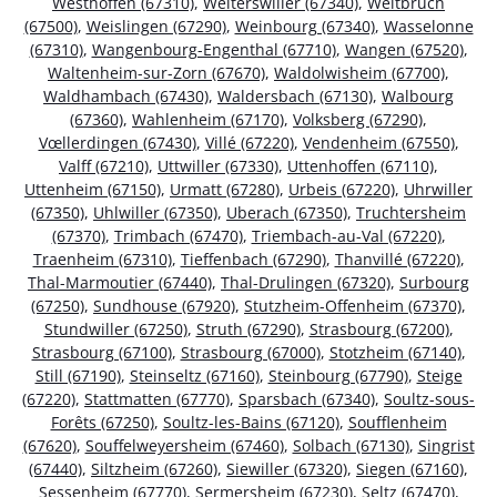
Westhoffen (67310)
,
Weiterswiller (67340)
,
Weitbruch
(67500)
,
Weislingen (67290)
,
Weinbourg (67340)
,
Wasselonne
(67310)
,
Wangenbourg-Engenthal (67710)
,
Wangen (67520)
,
Waltenheim-sur-Zorn (67670)
,
Waldolwisheim (67700)
,
Waldhambach (67430)
,
Waldersbach (67130)
,
Walbourg
(67360)
,
Wahlenheim (67170)
,
Volksberg (67290)
,
Vœllerdingen (67430)
,
Villé (67220)
,
Vendenheim (67550)
,
Valff (67210)
,
Uttwiller (67330)
,
Uttenhoffen (67110)
,
Uttenheim (67150)
,
Urmatt (67280)
,
Urbeis (67220)
,
Uhrwiller
(67350)
,
Uhlwiller (67350)
,
Uberach (67350)
,
Truchtersheim
(67370)
,
Trimbach (67470)
,
Triembach-au-Val (67220)
,
Traenheim (67310)
,
Tieffenbach (67290)
,
Thanvillé (67220)
,
Thal-Marmoutier (67440)
,
Thal-Drulingen (67320)
,
Surbourg
(67250)
,
Sundhouse (67920)
,
Stutzheim-Offenheim (67370)
,
Stundwiller (67250)
,
Struth (67290)
,
Strasbourg (67200)
,
Strasbourg (67100)
,
Strasbourg (67000)
,
Stotzheim (67140)
,
Still (67190)
,
Steinseltz (67160)
,
Steinbourg (67790)
,
Steige
(67220)
,
Stattmatten (67770)
,
Sparsbach (67340)
,
Soultz-sous-
Forêts (67250)
,
Soultz-les-Bains (67120)
,
Soufflenheim
(67620)
,
Souffelweyersheim (67460)
,
Solbach (67130)
,
Singrist
(67440)
,
Siltzheim (67260)
,
Siewiller (67320)
,
Siegen (67160)
,
Sessenheim (67770)
,
Sermersheim (67230)
,
Seltz (67470)
,