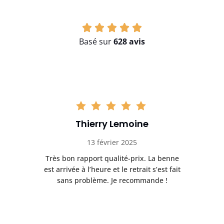
Basé sur
628 avis
Thierry Lemoine
13 février 2025
Très bon rapport qualité-prix. La benne
t
est arrivée à l’heure et le retrait s’est fait
ch
sans problème. Je recommande !