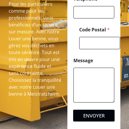
Pour les particuliers
comme pour les
professionnels, vous
bénéficiez d’un service
Code Postal
*
sur mesure. Avec notre
Louer une benne, vous
gérez vos déchets en
toute sérénité. Tout est
mis en œuvre pour une
Message
expérience fluide et
sans contrainte.
Choisissez la tranquillité
avec notre Louer une
benne à Meistratzheim.
ENVOYER