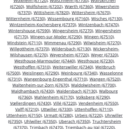
Wolxheim (67120)
,
Wolschheim (67700)
,
Wolfskirchen
(67260)
,
Wolfisheim (67202)
,
Wœrth (67360)
,
Wiwersheim
(67370)
,
Wittisheim (67820)
,
Wittersheim (67670)
,
Witternheim (67230)
,
Wissembourg (67160)
,
Wisches (67130)
,
Wintzenheim-Kochersberg (67370)
,
Wintzenbach (67470)
,
Wintershouse (67590)
,
Wingersheim (67270)
,
Wingersheim
(67170)
,
Wingen-sur-Moder (67290)
,
Wingen (67510)
,
Windstein (67110)
,
Wimmenau (67290)
,
Wilwisheim (67270)
,
Willgottheim (67370)
,
Wildersbach (67130)
,
Wickersheim-
Wilshausen (67270)
,
Weyersheim (67720)
,
Weyer (67320)
,
Westhouse-Marmoutier (67440)
,
Westhouse (67230)
,
Westhoffen (67310)
,
Weiterswiller (67340)
,
Weitbruch
(67500)
,
Weislingen (67290)
,
Weinbourg (67340)
,
Wasselonne
(67310)
,
Wangenbourg-Engenthal (67710)
,
Wangen (67520)
,
Waltenheim-sur-Zorn (67670)
,
Waldolwisheim (67700)
,
Waldhambach (67430)
,
Waldersbach (67130)
,
Walbourg
(67360)
,
Wahlenheim (67170)
,
Volksberg (67290)
,
Vœllerdingen (67430)
,
Villé (67220)
,
Vendenheim (67550)
,
Valff (67210)
,
Uttwiller (67330)
,
Uttenhoffen (67110)
,
Uttenheim (67150)
,
Urmatt (67280)
,
Urbeis (67220)
,
Uhrwiller
(67350)
,
Uhlwiller (67350)
,
Uberach (67350)
,
Truchtersheim
(67370)
,
Trimbach (67470)
,
Triembach-au-Val (67220)
,