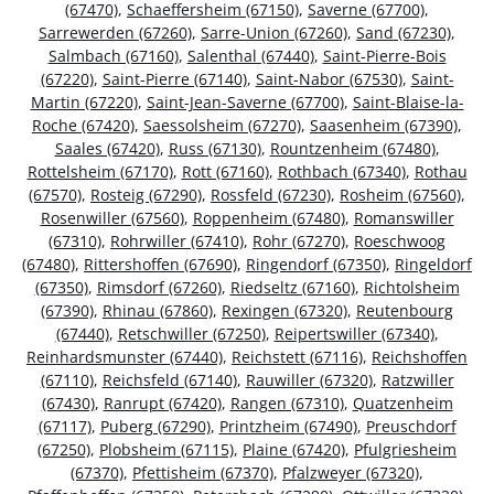
(67470)
,
Schaeffersheim (67150)
,
Saverne (67700)
,
Sarrewerden (67260)
,
Sarre-Union (67260)
,
Sand (67230)
,
Salmbach (67160)
,
Salenthal (67440)
,
Saint-Pierre-Bois
(67220)
,
Saint-Pierre (67140)
,
Saint-Nabor (67530)
,
Saint-
Martin (67220)
,
Saint-Jean-Saverne (67700)
,
Saint-Blaise-la-
Roche (67420)
,
Saessolsheim (67270)
,
Saasenheim (67390)
,
Saales (67420)
,
Russ (67130)
,
Rountzenheim (67480)
,
Rottelsheim (67170)
,
Rott (67160)
,
Rothbach (67340)
,
Rothau
(67570)
,
Rosteig (67290)
,
Rossfeld (67230)
,
Rosheim (67560)
,
Rosenwiller (67560)
,
Roppenheim (67480)
,
Romanswiller
(67310)
,
Rohrwiller (67410)
,
Rohr (67270)
,
Roeschwoog
(67480)
,
Rittershoffen (67690)
,
Ringendorf (67350)
,
Ringeldorf
(67350)
,
Rimsdorf (67260)
,
Riedseltz (67160)
,
Richtolsheim
(67390)
,
Rhinau (67860)
,
Rexingen (67320)
,
Reutenbourg
(67440)
,
Retschwiller (67250)
,
Reipertswiller (67340)
,
Reinhardsmunster (67440)
,
Reichstett (67116)
,
Reichshoffen
(67110)
,
Reichsfeld (67140)
,
Rauwiller (67320)
,
Ratzwiller
(67430)
,
Ranrupt (67420)
,
Rangen (67310)
,
Quatzenheim
(67117)
,
Puberg (67290)
,
Printzheim (67490)
,
Preuschdorf
(67250)
,
Plobsheim (67115)
,
Plaine (67420)
,
Pfulgriesheim
(67370)
,
Pfettisheim (67370)
,
Pfalzweyer (67320)
,