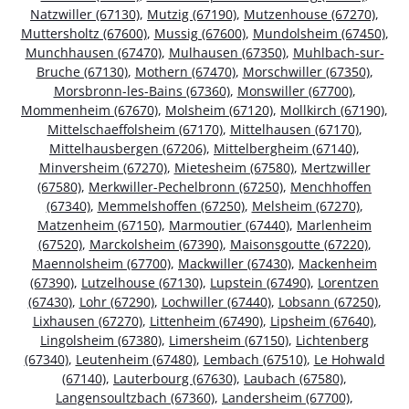
Natzwiller (67130)
,
Mutzig (67190)
,
Mutzenhouse (67270)
,
Muttersholtz (67600)
,
Mussig (67600)
,
Mundolsheim (67450)
,
Munchhausen (67470)
,
Mulhausen (67350)
,
Muhlbach-sur-
Bruche (67130)
,
Mothern (67470)
,
Morschwiller (67350)
,
Morsbronn-les-Bains (67360)
,
Monswiller (67700)
,
Mommenheim (67670)
,
Molsheim (67120)
,
Mollkirch (67190)
,
Mittelschaeffolsheim (67170)
,
Mittelhausen (67170)
,
Mittelhausbergen (67206)
,
Mittelbergheim (67140)
,
Minversheim (67270)
,
Mietesheim (67580)
,
Mertzwiller
(67580)
,
Merkwiller-Pechelbronn (67250)
,
Menchhoffen
(67340)
,
Memmelshoffen (67250)
,
Melsheim (67270)
,
Matzenheim (67150)
,
Marmoutier (67440)
,
Marlenheim
(67520)
,
Marckolsheim (67390)
,
Maisonsgoutte (67220)
,
Maennolsheim (67700)
,
Mackwiller (67430)
,
Mackenheim
(67390)
,
Lutzelhouse (67130)
,
Lupstein (67490)
,
Lorentzen
(67430)
,
Lohr (67290)
,
Lochwiller (67440)
,
Lobsann (67250)
,
Lixhausen (67270)
,
Littenheim (67490)
,
Lipsheim (67640)
,
Lingolsheim (67380)
,
Limersheim (67150)
,
Lichtenberg
(67340)
,
Leutenheim (67480)
,
Lembach (67510)
,
Le Hohwald
(67140)
,
Lauterbourg (67630)
,
Laubach (67580)
,
Langensoultzbach (67360)
,
Landersheim (67700)
,