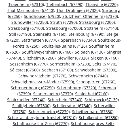
Traenheim (67310)
,
Tieffenbach (67290)
,
Thanvillé (67220)
,
Thal-Marmoutier (67440)
,
Thal-Drulingen (67320)
,
Surbourg
(67250)
,
Sundhouse (67920)
,
Stutzheim-Offenheim (67370)
,
Stundwiller (67250)
,
Struth (67290)
,
Strasbourg (67200)
,
Strasbourg (67100)
,
Strasbourg (67000)
,
Stotzheim (67140)
,
Still (67190)
,
Steinseltz (67160)
,
Steinbourg (67790)
,
Steige
(67220)
,
Stattmatten (67770)
,
Sparsbach (67340)
,
Soultz-sous-
Forêts (67250)
,
Soultz-les-Bains (67120)
,
Soufflenheim
(67620)
,
Souffelweyersheim (67460)
,
Solbach (67130)
,
Singrist
(67440)
,
Siltzheim (67260)
,
Siewiller (67320)
,
Siegen (67160)
,
Sessenheim (67770)
,
Sermersheim (67230)
,
Seltz (67470)
,
Sélestat (67600)
,
Seebach (67160)
,
Schwobsheim (67390)
,
Schwindratzheim (67270)
,
Schwenheim (67440)
,
Schweighouse-sur-Moder (67590)
,
Schopperten (67260)
,
Schœnenbourg (67250)
,
Schœnbourg (67320)
,
Schœnau
(67390)
,
Schnersheim (67370)
,
Schleithal (67160)
,
Schirrhoffen (67240)
,
Schirrhein (67240)
,
Schirmeck (67130)
,
Schiltigheim (67300)
,
Schillersdorf (67340)
,
Scherwiller
(67750)
,
Scherlenheim (67270)
,
Scheibenhard (67630)
,
Scharrachbergheim-Irmstett (67310)
,
Schalkendorf (67350)
,
Schaffhouse-sur-Zorn (67270)
,
Schaffhouse-près-Seltz