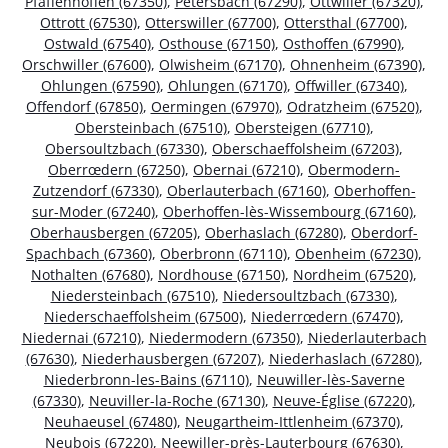
Pfaffenhoffen (67350)
,
Petersbach (67290)
,
Ottwiller (67320)
,
Ottrott (67530)
,
Otterswiller (67700)
,
Ottersthal (67700)
,
Ostwald (67540)
,
Osthouse (67150)
,
Osthoffen (67990)
,
Orschwiller (67600)
,
Olwisheim (67170)
,
Ohnenheim (67390)
,
Ohlungen (67590)
,
Ohlungen (67170)
,
Offwiller (67340)
,
Offendorf (67850)
,
Oermingen (67970)
,
Odratzheim (67520)
,
Obersteinbach (67510)
,
Obersteigen (67710)
,
Obersoultzbach (67330)
,
Oberschaeffolsheim (67203)
,
Oberrœdern (67250)
,
Obernai (67210)
,
Obermodern-
Zutzendorf (67330)
,
Oberlauterbach (67160)
,
Oberhoffen-
sur-Moder (67240)
,
Oberhoffen-lès-Wissembourg (67160)
,
Oberhausbergen (67205)
,
Oberhaslach (67280)
,
Oberdorf-
Spachbach (67360)
,
Oberbronn (67110)
,
Obenheim (67230)
,
Nothalten (67680)
,
Nordhouse (67150)
,
Nordheim (67520)
,
Niedersteinbach (67510)
,
Niedersoultzbach (67330)
,
Niederschaeffolsheim (67500)
,
Niederrœdern (67470)
,
Niedernai (67210)
,
Niedermodern (67350)
,
Niederlauterbach
(67630)
,
Niederhausbergen (67207)
,
Niederhaslach (67280)
,
Niederbronn-les-Bains (67110)
,
Neuwiller-lès-Saverne
(67330)
,
Neuviller-la-Roche (67130)
,
Neuve-Église (67220)
,
Neuhaeusel (67480)
,
Neugartheim-Ittlenheim (67370)
,
Neubois (67220)
,
Neewiller-près-Lauterbourg (67630)
,