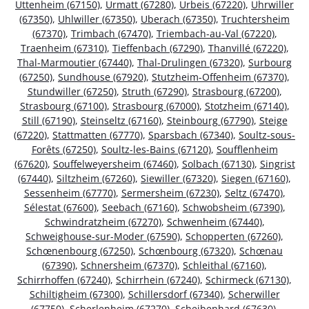
Uttenheim (67150)
,
Urmatt (67280)
,
Urbeis (67220)
,
Uhrwiller
(67350)
,
Uhlwiller (67350)
,
Uberach (67350)
,
Truchtersheim
(67370)
,
Trimbach (67470)
,
Triembach-au-Val (67220)
,
Traenheim (67310)
,
Tieffenbach (67290)
,
Thanvillé (67220)
,
Thal-Marmoutier (67440)
,
Thal-Drulingen (67320)
,
Surbourg
(67250)
,
Sundhouse (67920)
,
Stutzheim-Offenheim (67370)
,
Stundwiller (67250)
,
Struth (67290)
,
Strasbourg (67200)
,
Strasbourg (67100)
,
Strasbourg (67000)
,
Stotzheim (67140)
,
Still (67190)
,
Steinseltz (67160)
,
Steinbourg (67790)
,
Steige
(67220)
,
Stattmatten (67770)
,
Sparsbach (67340)
,
Soultz-sous-
Forêts (67250)
,
Soultz-les-Bains (67120)
,
Soufflenheim
(67620)
,
Souffelweyersheim (67460)
,
Solbach (67130)
,
Singrist
(67440)
,
Siltzheim (67260)
,
Siewiller (67320)
,
Siegen (67160)
,
Sessenheim (67770)
,
Sermersheim (67230)
,
Seltz (67470)
,
Sélestat (67600)
,
Seebach (67160)
,
Schwobsheim (67390)
,
Schwindratzheim (67270)
,
Schwenheim (67440)
,
Schweighouse-sur-Moder (67590)
,
Schopperten (67260)
,
Schœnenbourg (67250)
,
Schœnbourg (67320)
,
Schœnau
(67390)
,
Schnersheim (67370)
,
Schleithal (67160)
,
Schirrhoffen (67240)
,
Schirrhein (67240)
,
Schirmeck (67130)
,
Schiltigheim (67300)
,
Schillersdorf (67340)
,
Scherwiller
(67750)
,
Scherlenheim (67270)
,
Scheibenhard (67630)
,