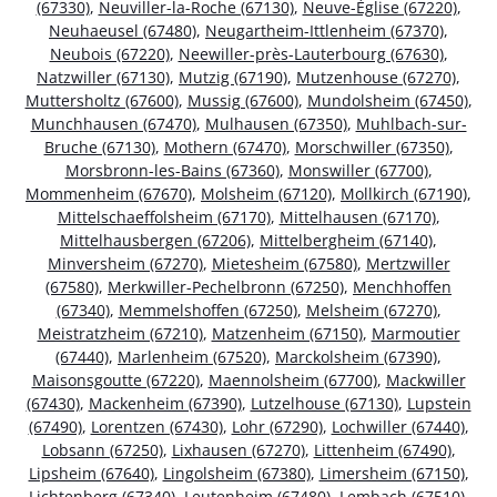
(67330)
,
Neuviller-la-Roche (67130)
,
Neuve-Église (67220)
,
Neuhaeusel (67480)
,
Neugartheim-Ittlenheim (67370)
,
Neubois (67220)
,
Neewiller-près-Lauterbourg (67630)
,
Natzwiller (67130)
,
Mutzig (67190)
,
Mutzenhouse (67270)
,
Muttersholtz (67600)
,
Mussig (67600)
,
Mundolsheim (67450)
,
Munchhausen (67470)
,
Mulhausen (67350)
,
Muhlbach-sur-
Bruche (67130)
,
Mothern (67470)
,
Morschwiller (67350)
,
Morsbronn-les-Bains (67360)
,
Monswiller (67700)
,
Mommenheim (67670)
,
Molsheim (67120)
,
Mollkirch (67190)
,
Mittelschaeffolsheim (67170)
,
Mittelhausen (67170)
,
Mittelhausbergen (67206)
,
Mittelbergheim (67140)
,
Minversheim (67270)
,
Mietesheim (67580)
,
Mertzwiller
(67580)
,
Merkwiller-Pechelbronn (67250)
,
Menchhoffen
(67340)
,
Memmelshoffen (67250)
,
Melsheim (67270)
,
Meistratzheim (67210)
,
Matzenheim (67150)
,
Marmoutier
(67440)
,
Marlenheim (67520)
,
Marckolsheim (67390)
,
Maisonsgoutte (67220)
,
Maennolsheim (67700)
,
Mackwiller
(67430)
,
Mackenheim (67390)
,
Lutzelhouse (67130)
,
Lupstein
(67490)
,
Lorentzen (67430)
,
Lohr (67290)
,
Lochwiller (67440)
,
Lobsann (67250)
,
Lixhausen (67270)
,
Littenheim (67490)
,
Lipsheim (67640)
,
Lingolsheim (67380)
,
Limersheim (67150)
,
Lichtenberg (67340)
,
Leutenheim (67480)
,
Lembach (67510)
,