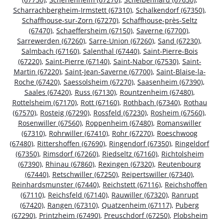
Scharrachbergheim-Irmstett (67310)
,
Schalkendorf (67350)
,
Schaffhouse-sur-Zorn (67270)
,
Schaffhouse-près-Seltz
(67470)
,
Schaeffersheim (67150)
,
Saverne (67700)
,
Sarrewerden (67260)
,
Sarre-Union (67260)
,
Sand (67230)
,
Salmbach (67160)
,
Salenthal (67440)
,
Saint-Pierre-Bois
(67220)
,
Saint-Pierre (67140)
,
Saint-Nabor (67530)
,
Saint-
Martin (67220)
,
Saint-Jean-Saverne (67700)
,
Saint-Blaise-la-
Roche (67420)
,
Saessolsheim (67270)
,
Saasenheim (67390)
,
Saales (67420)
,
Russ (67130)
,
Rountzenheim (67480)
,
Rottelsheim (67170)
,
Rott (67160)
,
Rothbach (67340)
,
Rothau
(67570)
,
Rosteig (67290)
,
Rossfeld (67230)
,
Rosheim (67560)
,
Rosenwiller (67560)
,
Roppenheim (67480)
,
Romanswiller
(67310)
,
Rohrwiller (67410)
,
Rohr (67270)
,
Roeschwoog
(67480)
,
Rittershoffen (67690)
,
Ringendorf (67350)
,
Ringeldorf
(67350)
,
Rimsdorf (67260)
,
Riedseltz (67160)
,
Richtolsheim
(67390)
,
Rhinau (67860)
,
Rexingen (67320)
,
Reutenbourg
(67440)
,
Retschwiller (67250)
,
Reipertswiller (67340)
,
Reinhardsmunster (67440)
,
Reichstett (67116)
,
Reichshoffen
(67110)
,
Reichsfeld (67140)
,
Rauwiller (67320)
,
Ranrupt
(67420)
,
Rangen (67310)
,
Quatzenheim (67117)
,
Puberg
(67290)
,
Printzheim (67490)
,
Preuschdorf (67250)
,
Plobsheim