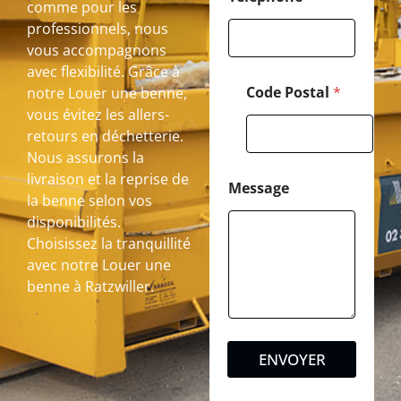
comme pour les
professionnels, nous
vous accompagnons
avec flexibilité. Grâce à
Code Postal
*
notre Louer une benne,
vous évitez les allers-
retours en déchetterie.
Nous assurons la
livraison et la reprise de
Message
la benne selon vos
disponibilités.
Choisissez la tranquillité
avec notre Louer une
benne à Ratzwiller.
ENVOYER