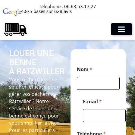
Téléphone :
06.63.53.17.27
4.8/5 basés sur 628 avis
LOUER UNE
BENNE
M
Nom
*
À RATZWILLER
e
s
Vous recherchez une
s
solution efficace pour
a
g
gérer vos déchets à
e
Ratzwiller ? Notre
E-mail
*
C
service de Louer une
o
benne est conçu pour
d
e
vous simplifier la vie.
*
Pour les particuliers
Téléphone
*