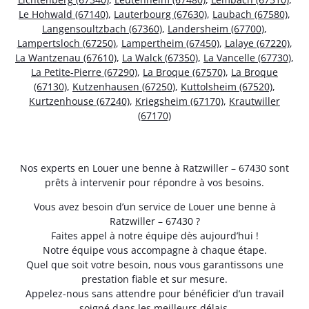
Le Hohwald (67140)
,
Lauterbourg (67630)
,
Laubach (67580)
,
Langensoultzbach (67360)
,
Landersheim (67700)
,
Lampertsloch (67250)
,
Lampertheim (67450)
,
Lalaye (67220)
,
La Wantzenau (67610)
,
La Walck (67350)
,
La Vancelle (67730)
,
La Petite-Pierre (67290)
,
La Broque (67570)
,
La Broque
(67130)
,
Kutzenhausen (67250)
,
Kuttolsheim (67520)
,
Kurtzenhouse (67240)
,
Kriegsheim (67170)
,
Krautwiller
(67170)
Nos experts en Louer une benne à Ratzwiller – 67430 sont
prêts à intervenir pour répondre à vos besoins.
Vous avez besoin d’un service de Louer une benne à
Ratzwiller – 67430 ?
Faites appel à notre équipe dès aujourd’hui !
Notre équipe vous accompagne à chaque étape.
Quel que soit votre besoin, nous vous garantissons une
prestation fiable et sur mesure.
Appelez-nous sans attendre pour bénéficier d’un travail
soigné dans les meilleurs délais.