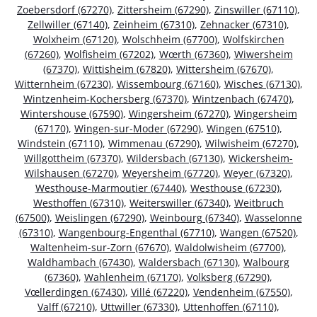
Zoebersdorf (67270)
,
Zittersheim (67290)
,
Zinswiller (67110)
,
Zellwiller (67140)
,
Zeinheim (67310)
,
Zehnacker (67310)
,
Wolxheim (67120)
,
Wolschheim (67700)
,
Wolfskirchen
(67260)
,
Wolfisheim (67202)
,
Wœrth (67360)
,
Wiwersheim
(67370)
,
Wittisheim (67820)
,
Wittersheim (67670)
,
Witternheim (67230)
,
Wissembourg (67160)
,
Wisches (67130)
,
Wintzenheim-Kochersberg (67370)
,
Wintzenbach (67470)
,
Wintershouse (67590)
,
Wingersheim (67270)
,
Wingersheim
(67170)
,
Wingen-sur-Moder (67290)
,
Wingen (67510)
,
Windstein (67110)
,
Wimmenau (67290)
,
Wilwisheim (67270)
,
Willgottheim (67370)
,
Wildersbach (67130)
,
Wickersheim-
Wilshausen (67270)
,
Weyersheim (67720)
,
Weyer (67320)
,
Westhouse-Marmoutier (67440)
,
Westhouse (67230)
,
Westhoffen (67310)
,
Weiterswiller (67340)
,
Weitbruch
(67500)
,
Weislingen (67290)
,
Weinbourg (67340)
,
Wasselonne
(67310)
,
Wangenbourg-Engenthal (67710)
,
Wangen (67520)
,
Waltenheim-sur-Zorn (67670)
,
Waldolwisheim (67700)
,
Waldhambach (67430)
,
Waldersbach (67130)
,
Walbourg
(67360)
,
Wahlenheim (67170)
,
Volksberg (67290)
,
Vœllerdingen (67430)
,
Villé (67220)
,
Vendenheim (67550)
,
Valff (67210)
,
Uttwiller (67330)
,
Uttenhoffen (67110)
,