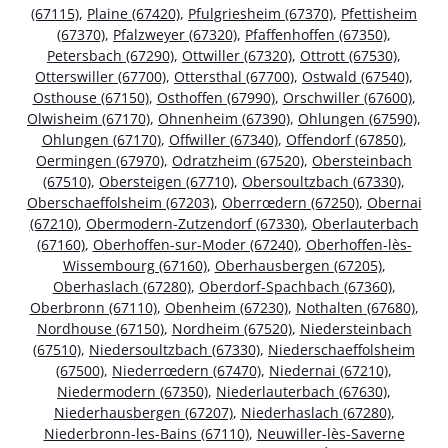
(67115)
,
Plaine (67420)
,
Pfulgriesheim (67370)
,
Pfettisheim
(67370)
,
Pfalzweyer (67320)
,
Pfaffenhoffen (67350)
,
Petersbach (67290)
,
Ottwiller (67320)
,
Ottrott (67530)
,
Otterswiller (67700)
,
Ottersthal (67700)
,
Ostwald (67540)
,
Osthouse (67150)
,
Osthoffen (67990)
,
Orschwiller (67600)
,
Olwisheim (67170)
,
Ohnenheim (67390)
,
Ohlungen (67590)
,
Ohlungen (67170)
,
Offwiller (67340)
,
Offendorf (67850)
,
Oermingen (67970)
,
Odratzheim (67520)
,
Obersteinbach
(67510)
,
Obersteigen (67710)
,
Obersoultzbach (67330)
,
Oberschaeffolsheim (67203)
,
Oberrœdern (67250)
,
Obernai
(67210)
,
Obermodern-Zutzendorf (67330)
,
Oberlauterbach
(67160)
,
Oberhoffen-sur-Moder (67240)
,
Oberhoffen-lès-
Wissembourg (67160)
,
Oberhausbergen (67205)
,
Oberhaslach (67280)
,
Oberdorf-Spachbach (67360)
,
Oberbronn (67110)
,
Obenheim (67230)
,
Nothalten (67680)
,
Nordhouse (67150)
,
Nordheim (67520)
,
Niedersteinbach
(67510)
,
Niedersoultzbach (67330)
,
Niederschaeffolsheim
(67500)
,
Niederrœdern (67470)
,
Niedernai (67210)
,
Niedermodern (67350)
,
Niederlauterbach (67630)
,
Niederhausbergen (67207)
,
Niederhaslach (67280)
,
Niederbronn-les-Bains (67110)
,
Neuwiller-lès-Saverne