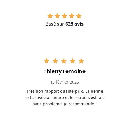
Basé sur
628 avis
Thierry Lemoine
13 février 2025
Très bon rapport qualité-prix. La benne
t
est arrivée à l’heure et le retrait s’est fait
ch
sans problème. Je recommande !