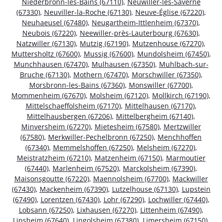
Niederbronn-les-Bains (67110)
,
Neuwiller-lès-Saverne
(67330)
,
Neuviller-la-Roche (67130)
,
Neuve-Église (67220)
,
Neuhaeusel (67480)
,
Neugartheim-Ittlenheim (67370)
,
Neubois (67220)
,
Neewiller-près-Lauterbourg (67630)
,
Natzwiller (67130)
,
Mutzig (67190)
,
Mutzenhouse (67270)
,
Muttersholtz (67600)
,
Mussig (67600)
,
Mundolsheim (67450)
,
Munchhausen (67470)
,
Mulhausen (67350)
,
Muhlbach-sur-
Bruche (67130)
,
Mothern (67470)
,
Morschwiller (67350)
,
Morsbronn-les-Bains (67360)
,
Monswiller (67700)
,
Mommenheim (67670)
,
Molsheim (67120)
,
Mollkirch (67190)
,
Mittelschaeffolsheim (67170)
,
Mittelhausen (67170)
,
Mittelhausbergen (67206)
,
Mittelbergheim (67140)
,
Minversheim (67270)
,
Mietesheim (67580)
,
Mertzwiller
(67580)
,
Merkwiller-Pechelbronn (67250)
,
Menchhoffen
(67340)
,
Memmelshoffen (67250)
,
Melsheim (67270)
,
Meistratzheim (67210)
,
Matzenheim (67150)
,
Marmoutier
(67440)
,
Marlenheim (67520)
,
Marckolsheim (67390)
,
Maisonsgoutte (67220)
,
Maennolsheim (67700)
,
Mackwiller
(67430)
,
Mackenheim (67390)
,
Lutzelhouse (67130)
,
Lupstein
(67490)
,
Lorentzen (67430)
,
Lohr (67290)
,
Lochwiller (67440)
,
Lobsann (67250)
,
Lixhausen (67270)
,
Littenheim (67490)
,
Lipsheim (67640)
,
Lingolsheim (67380)
,
Limersheim (67150)
,