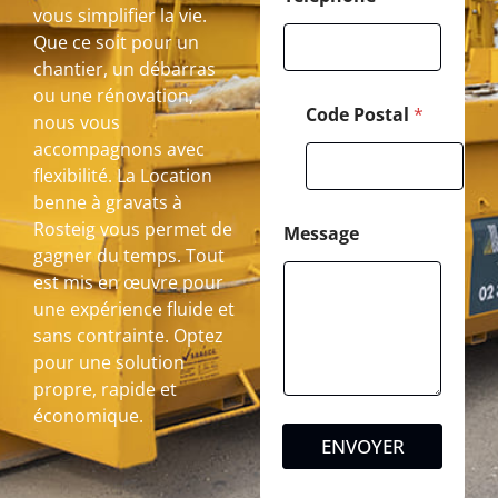
vous simplifier la vie.
Que ce soit pour un
chantier, un débarras
ou une rénovation,
Code Postal
*
nous vous
accompagnons avec
flexibilité. La Location
benne à gravats à
Rosteig vous permet de
Message
gagner du temps. Tout
est mis en œuvre pour
une expérience fluide et
sans contrainte. Optez
pour une solution
propre, rapide et
économique.
ENVOYER