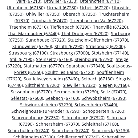
Valff (67210)
,
Uttwiller (67330)
,
Uttenhoffen (67110)
,
Uttenheim (67150)
,
Urmatt (67280)
,
Urbeis (67220)
,
Uhrwiller
(67350)
,
Uhlwiller (67350)
,
Uberach (67350)
,
Truchtersheim
(67370)
,
Trimbach (67470)
,
Triembach-au-Val (67220)
,
Traenheim (67310)
,
Tieffenbach (67290)
,
Thanvillé (67220)
,
Thal-Marmoutier (67440)
,
Thal-Drulingen (67320)
,
Surbourg
(67250)
,
Sundhouse (67920)
,
Stutzheim-Offenheim (67370)
,
Stundwiller (67250)
,
Struth (67290)
,
Strasbourg (67200)
,
Strasbourg (67100)
,
Strasbourg (67000)
,
Stotzheim (67140)
,
Still (67190)
,
Steinseltz (67160)
,
Steinbourg (67790)
,
Steige
(67220)
,
Stattmatten (67770)
,
Sparsbach (67340)
,
Soultz-sous-
Forêts (67250)
,
Soultz-les-Bains (67120)
,
Soufflenheim
(67620)
,
Souffelweyersheim (67460)
,
Solbach (67130)
,
Singrist
(67440)
,
Siltzheim (67260)
,
Siewiller (67320)
,
Siegen (67160)
,
Sessenheim (67770)
,
Sermersheim (67230)
,
Seltz (67470)
,
Sélestat (67600)
,
Seebach (67160)
,
Schwobsheim (67390)
,
Schwindratzheim (67270)
,
Schwenheim (67440)
,
Schweighouse-sur-Moder (67590)
,
Schopperten (67260)
,
Schœnenbourg (67250)
,
Schœnbourg (67320)
,
Schœnau
(67390)
,
Schnersheim (67370)
,
Schleithal (67160)
,
Schirrhoffen (67240)
,
Schirrhein (67240)
,
Schirmeck (67130)
,
Schiltigheim (67300)
,
Schillersdorf (67340)
,
Scherwiller