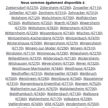
Nous sommes également disponible à
:
Zoebersdorf (67270)
,
Zittersheim (67290)
,
Zinswiller (67110)
,
Zellwiller (67140)
,
Zeinheim (67310)
,
Zehnacker (67310)
,
Wolxheim (67120)
,
Wolschheim (67700)
,
Wolfskirchen
(67260)
,
Wolfisheim (67202)
,
Wœrth (67360)
,
Wiwersheim
(67370)
,
Wittisheim (67820)
,
Wittersheim (67670)
,
Witternheim (67230)
,
Wissembourg (67160)
,
Wisches (67130)
,
Wintzenheim-Kochersberg (67370)
,
Wintzenbach (67470)
,
Wintershouse (67590)
,
Wingersheim (67270)
,
Wingersheim
(67170)
,
Wingen-sur-Moder (67290)
,
Wingen (67510)
,
Windstein (67110)
,
Wimmenau (67290)
,
Wilwisheim (67270)
,
Willgottheim (67370)
,
Wildersbach (67130)
,
Wickersheim-
Wilshausen (67270)
,
Weyersheim (67720)
,
Weyer (67320)
,
Westhouse-Marmoutier (67440)
,
Westhouse (67230)
,
Westhoffen (67310)
,
Weiterswiller (67340)
,
Weitbruch
(67500)
,
Weislingen (67290)
,
Weinbourg (67340)
,
Wasselonne
(67310)
,
Wangenbourg-Engenthal (67710)
,
Wangen (67520)
,
Waltenheim-sur-Zorn (67670)
,
Waldolwisheim (67700)
,
Waldhambach (67430)
,
Waldersbach (67130)
,
Walbourg
(67360)
,
Wahlenheim (67170)
,
Volksberg (67290)
,
Vœllerdingen (67430)
,
Villé (67220)
,
Vendenheim (67550)
,