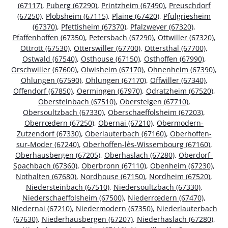
(67117)
,
Puberg (67290)
,
Printzheim (67490)
,
Preuschdorf
(67250)
,
Plobsheim (67115)
,
Plaine (67420)
,
Pfulgriesheim
(67370)
,
Pfettisheim (67370)
,
Pfalzweyer (67320)
,
Pfaffenhoffen (67350)
,
Petersbach (67290)
,
Ottwiller (67320)
,
Ottrott (67530)
,
Otterswiller (67700)
,
Ottersthal (67700)
,
Ostwald (67540)
,
Osthouse (67150)
,
Osthoffen (67990)
,
Orschwiller (67600)
,
Olwisheim (67170)
,
Ohnenheim (67390)
,
Ohlungen (67590)
,
Ohlungen (67170)
,
Offwiller (67340)
,
Offendorf (67850)
,
Oermingen (67970)
,
Odratzheim (67520)
,
Obersteinbach (67510)
,
Obersteigen (67710)
,
Obersoultzbach (67330)
,
Oberschaeffolsheim (67203)
,
Oberrœdern (67250)
,
Obernai (67210)
,
Obermodern-
Zutzendorf (67330)
,
Oberlauterbach (67160)
,
Oberhoffen-
sur-Moder (67240)
,
Oberhoffen-lès-Wissembourg (67160)
,
Oberhausbergen (67205)
,
Oberhaslach (67280)
,
Oberdorf-
Spachbach (67360)
,
Oberbronn (67110)
,
Obenheim (67230)
,
Nothalten (67680)
,
Nordhouse (67150)
,
Nordheim (67520)
,
Niedersteinbach (67510)
,
Niedersoultzbach (67330)
,
Niederschaeffolsheim (67500)
,
Niederrœdern (67470)
,
Niedernai (67210)
,
Niedermodern (67350)
,
Niederlauterbach
(67630)
,
Niederhausbergen (67207)
,
Niederhaslach (67280)
,