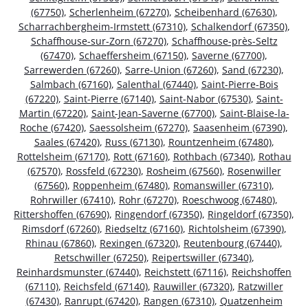
(67750)
,
Scherlenheim (67270)
,
Scheibenhard (67630)
,
Scharrachbergheim-Irmstett (67310)
,
Schalkendorf (67350)
,
Schaffhouse-sur-Zorn (67270)
,
Schaffhouse-près-Seltz
(67470)
,
Schaeffersheim (67150)
,
Saverne (67700)
,
Sarrewerden (67260)
,
Sarre-Union (67260)
,
Sand (67230)
,
Salmbach (67160)
,
Salenthal (67440)
,
Saint-Pierre-Bois
(67220)
,
Saint-Pierre (67140)
,
Saint-Nabor (67530)
,
Saint-
Martin (67220)
,
Saint-Jean-Saverne (67700)
,
Saint-Blaise-la-
Roche (67420)
,
Saessolsheim (67270)
,
Saasenheim (67390)
,
Saales (67420)
,
Russ (67130)
,
Rountzenheim (67480)
,
Rottelsheim (67170)
,
Rott (67160)
,
Rothbach (67340)
,
Rothau
(67570)
,
Rossfeld (67230)
,
Rosheim (67560)
,
Rosenwiller
(67560)
,
Roppenheim (67480)
,
Romanswiller (67310)
,
Rohrwiller (67410)
,
Rohr (67270)
,
Roeschwoog (67480)
,
Rittershoffen (67690)
,
Ringendorf (67350)
,
Ringeldorf (67350)
,
Rimsdorf (67260)
,
Riedseltz (67160)
,
Richtolsheim (67390)
,
Rhinau (67860)
,
Rexingen (67320)
,
Reutenbourg (67440)
,
Retschwiller (67250)
,
Reipertswiller (67340)
,
Reinhardsmunster (67440)
,
Reichstett (67116)
,
Reichshoffen
(67110)
,
Reichsfeld (67140)
,
Rauwiller (67320)
,
Ratzwiller
(67430)
,
Ranrupt (67420)
,
Rangen (67310)
,
Quatzenheim